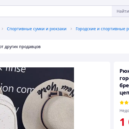
Найти
Спортивные сумки и рюкзаки
Городские и спортивные 
от других продавцов
Рюк
гор
бре
це
Недо
1