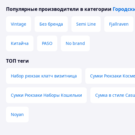
Характеристики данной модели:
Популярные производители
в категории
Городск
Размер рюкзака – 31 x 26 x 12 см
Размер сумочки – диаметр 18 см
Vintage
Без бренда
Semi Line
Fjallraven
Размер визитницы – 7x11 см
Материал – PU Эко – кожа
Подкладка – Полиестер
Китайча
PASO
No brand
Отделение основное – на молнии
Наружный карман – на кнопке 1 шт
Карман внутренний – на молнии 1 шт
ТОП теги
Карман внутренний – открытый 1 шт
Карман задний – на молнии 1 шт
Набор рюкзак клатч визитница
Сумки Рюкзаки Косм
Регулируемые шлейки – длина 90 см,
Цепочка сумки – 121 см
Молния Zipper – по цвету рюкзака
Фурнитура – цвет золотой
Сумки Рюкзаки Наборы Кошельки
Сумка в стиле Casu
Верхняя ручка – длина 9 см
Цвет – белый, серый и чёрный
Комплектация – рюкзак, сумочка, визитница и мишк
Noyan