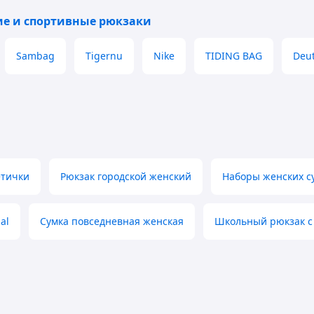
брендовий
однотонний
ие и спортивные рюкзаки
Sambag
Tigernu
Nike
TIDING BAG
Deu
етички
Рюкзак городской женский
Наборы женских с
al
Сумка повседневная женская
Школьный рюкзак с
а