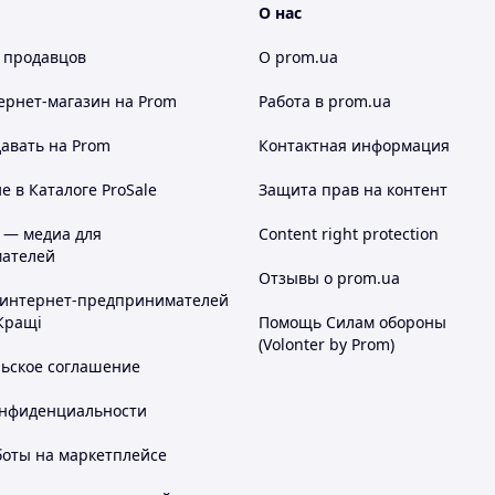
О нас
 продавцов
О prom.ua
ернет-магазин
на Prom
Работа в prom.ua
авать на Prom
Контактная информация
 в Каталоге ProSale
Защита прав на контент
 — медиа для
Content right protection
ателей
Отзывы о prom.ua
 интернет-предпринимателей
Кращі
Помощь Силам обороны
(Volonter by Prom)
льское соглашение
онфиденциальности
боты на маркетплейсе