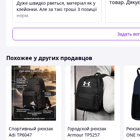
товар. Дяку
бывает сложно отдать предпочтение чему-то одному. Маг
Дуже швидко рветься, матеріал як у
недорого купить стильный женский набор 3 в 1: рюкзак, 
клейонки. Але за такі гроші 3 позиції
подарок.
норм.
Задать во
Похожее у других продавцов
Все составляющие набора имеют одну стилистику, поэтом
Спортивный рюкзак
Городской рюкзак
Рюкза
размещая нужные вещи в разные аксессуары. В стильный
Adi ТР6047
Armour ТР5257
ONE т