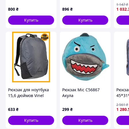
крупные вещи, а в удобную сумочку на ремешке-цепочке 
1706-
1 147
₴
необходимые мелочи.
800
₴
896
₴
1 032
.
Набор изготовлен из высококачественной PU-кожи, котор
Купить
Купить
натуральная. Такой материал не растягивается, не треска
первоначальный внешний вид.
Черный цвет в сочетании с золотой фурнитурой выглядит
прекрасно смотреться со строгим деловым костюмом, ве
кэжуал. Универсальность делает женский рюкзак 3 в 1 
Понравился наборе 
При оформлении
В
Коллекция рюкзаков 
Нужна консультация? Свяжитесь с
Рюкзак для ноутбука
Рюкзак Mic C56867
Рюкза
15,6 дюймов Vinel
Акула
45*31
серый унисекс для
Techn
2 561
₴
работы и учебы сумка
ТМ OP
633
₴
299
₴
1 280
.
для переноски
dmx
ноутбука
Купить
Купить