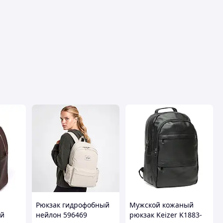
Пос
Рюкзак гидрофобный
Мужской кожаный
ий
нейлон 596469
рюкзак Keizer K1883-