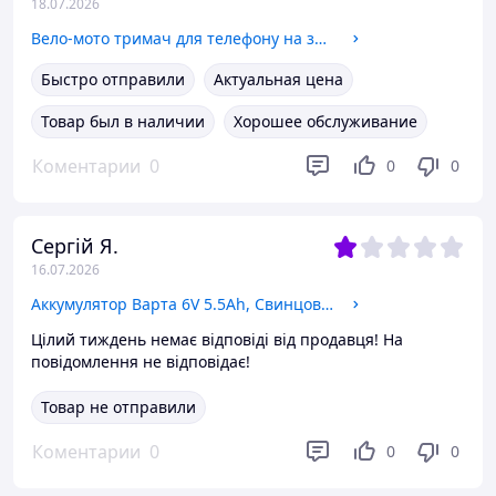
18.07.2026
Вело-мото тримач для телефону на затиску Hoco Black, Надійне кріплення для телефона на електро самокат
Быстро отправили
Актуальная цена
Товар был в наличии
Хорошее обслуживание
Коментарии
0
0
0
Сергій Я.
16.07.2026
Аккумулятор Варта 6V 5.5Ah, Свинцово-кислотная аккумуляторная батарея 6В 5.5Ач для детских электромобилей и сигнализации
Цілий тиждень немає відповіді від продавця! На
повідомлення не відповідає!
Товар не отправили
Коментарии
0
0
0