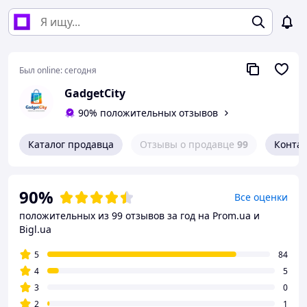
Был online:
сегодня
GadgetCity
90% положительных отзывов
Каталог продавца
Отзывы о продавце
99
Конта
90%
Все оценки
положительных из 99 отзывов за год
на Prom.ua и
Bigl.ua
5
84
4
5
3
0
2
1