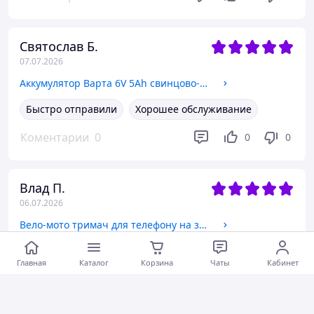
Святослав Б.
07.07.2026
Аккумулятор Варта 6V 5Ah свинцово-кислотный, Батарея 6 вольт для фонаря и резервного питания, аккумулятор BATTERY 6V
Быстро отправили
Хорошее обслуживание
Коментарии
0
0
0
Влад П.
06.07.2026
Вело-мото тримач для телефону на затиску Hoco Black, Надійне кріплення для телефона на електро самокат
Актуальное описание
Главная
Каталог
Корзина
Чаты
Кабинет
Коментарии
0
0
0