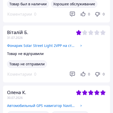
Товар был в наличии
Хорошее обслуживание
Коментарии
0
0
0
Віталій Б.
31.07.2026
Фонарик Solar Street Light 2VPP на столб, Уличный прожектор на солнечных батареях для уличного освещения с датчиком движения
Товар не відправили
Товар не отправили
Коментарии
0
0
0
Олена К.
30.07.2026
Автомобильный GPS навигатор Navitel 5,0 на 8 Гб памяти, Ёмкостный сенсорный экран с картами для легковых авто