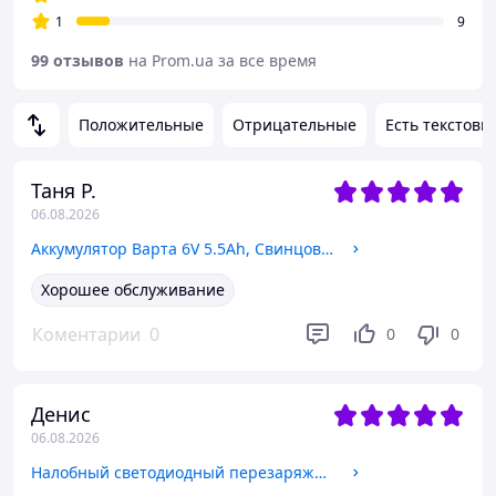
1
9
99 отзывов
на Prom.ua за все время
Положительные
Отрицательные
Есть текстовы
Таня Р.
06.08.2026
Аккумулятор Варта 6V 5.5Ah, Свинцово-кислотная аккумуляторная батарея 6В 5.5Ач для детских электромобилей и сигнализации
Хорошее обслуживание
Коментарии
0
0
0
Денис
06.08.2026
Налобный светодиодный перезаряжательный фонарь для рыбалки и туризма, Мощный аккумуляторный компактный Led фонарь на голову