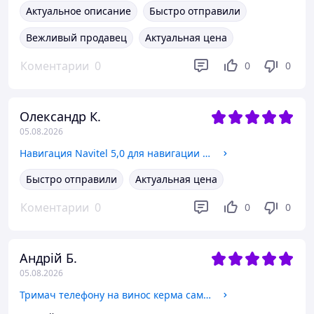
Актуальное описание
Быстро отправили
Вежливый продавец
Актуальная цена
Коментарии
0
0
0
Олександр К.
05.08.2026
Навигация Navitel 5,0 для навигации и предупреждений о камерах, Автопланшет для прокладки маршрутов
Быстро отправили
Актуальная цена
Коментарии
0
0
0
Андрій Б.
05.08.2026
Тримач телефону на винос керма самоката Hoco Black-Red, Велотримач для велосипеда з кермовим кріпленням 360