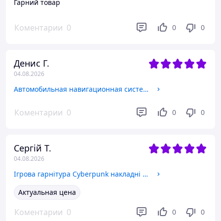
Гарний товар
Коментарии
0
0
0
Денис Г.
04.08.2026
Автомобильная навигационная система Navitel 5,0, Навигатор для грузовиков и больших автомобилей с картами онлайн
Коментарии
0
0
0
Сергій Т.
04.08.2026
Ігрова гарнітура Cyberpunk накладні з мікрофоном, Дротові повнорозмірні навушники для комп ютера та онлайн ігор
Актуальная цена
Коментарии
0
0
0