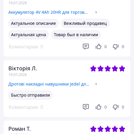
19.07.2026
Аккумулятор 4V 4Ah 20HR для торговых весов, Свинцово-кислотная батарея 4V 4Ah для фонарей и техники, Аккумуляторы 4 вольт
Актуальное описание
Вежливый продавец
Актуальная цена
Товар был в наличии
Коментарии
0
0
0
Вікторія Л.
19.07.2026
Дротові накладні навушники Jedel для комп ютера, Повнорозмірні навушники з мікрофоном для розмов,навушники з амбушурами
Быстро отправили
Коментарии
0
0
0
Роман Т.