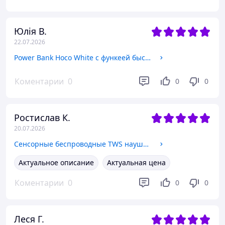
Юлія В.
22.07.2026
Power Bank Hoco White с функеей быстрой зарядки для смартфонов, Портативная батарея для поездок и работы
Коментарии
0
0
0
Ростислав К.
20.07.2026
Сенсорные беспроводные TWS наушники AirPods Bluetooth с микрофоном, гарнитура для смартфона с зарядным кейсом
Актуальное описание
Актуальная цена
Коментарии
0
0
0
Леся Г.