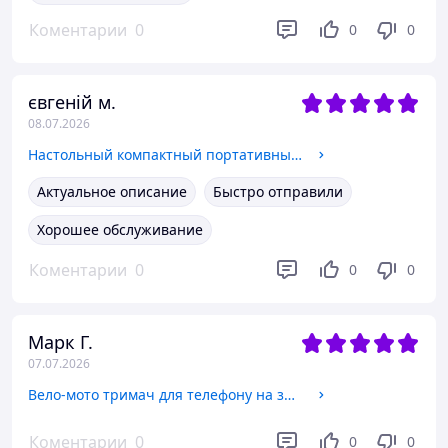
Коментарии
0
0
0
євгеній м.
08.07.2026
Настольный компактный портативный вентилятор Hoco White с USB подключением и 3 скорости, Бесшумный для дома и офиса
Актуальное описание
Быстро отправили
Хорошее обслуживание
Коментарии
0
0
0
Марк Г.
07.07.2026
Вело-мото тримач для телефону на затиску Hoco Black, Надійне кріплення для телефона на електро самокат
Коментарии
0
0
0