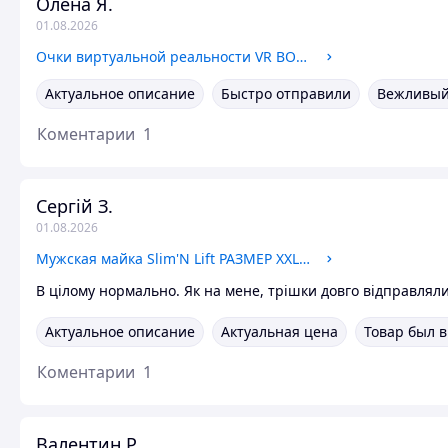
Олена Я.
01.08.2026
Очки виртуальной реальности VR BOX 2.0 с пультом, VR очки для телефона, Виртуальные очки для смартфона
Актуальное описание
Быстро отправили
Вежливый
Коментарии
1
Сергій З.
01.08.2026
Мужская майка Slim'N Lift РАЗМЕР XXL, Мужская утягивающая майка S-XXXL
В цілому нормально. Як на мене, трішки довго відправляли
Актуальное описание
Актуальная цена
Товар был 
Коментарии
1
Валентин Р.