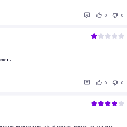
0
0
ацюють
0
0