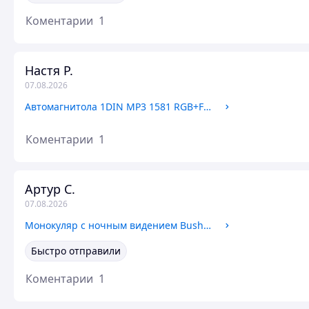
Коментарии
1
Настя Р.
07.08.2026
Автомагнитола 1DIN MP3 1581 RGB+FM+AUX+пульт, Магнитола в машину
Коментарии
1
Артур С.
07.08.2026
Монокуляр с ночным видением Bushnell 16x52, Ночной монокуляр, Монокль для охоты
Быстро отправили
Коментарии
1