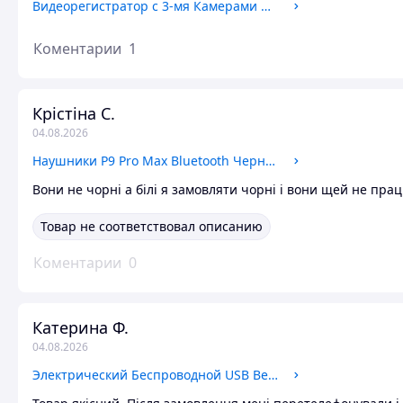
Видеорегистратор c 3-мя Камерами Dash Cam T695, Автомобильный Регистратор с Камерой Заднего Вида
Коментарии
1
Крістіна С.
04.08.2026
Наушники P9 Pro Max Bluetooth Черные и Белые, Беспроводная Гарнитура с Плеером
Вони не чорні а білі я замовляти чорні і вони щей не пр
Товар не соответствовал описанию
Коментарии
0
Катерина Ф.
04.08.2026
Электрический Беспроводной USB Венчик-Миксер RAF R.322, Капучинатор, Вспениватель, Пенообразователь