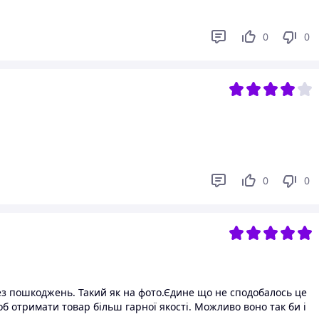
0
0
0
0
з пошкоджень. Такий як на фото.Єдине що не сподобалось це
об отримати товар більш гарної якості. Можливо воно так би і