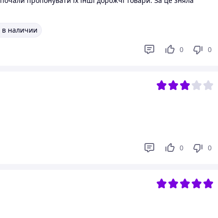
 почали пропонувати іх інші дорожчі товари. За це зняла
 в наличии
0
0
0
0