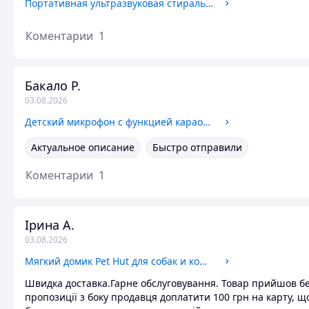
Портативная ультразвуковая стиральная машина с мини-USB Mini Wash, Дорожная стиралка от повербанка
Коментарии
1
Бакало Р.
03.08.2026
Детский микрофон с функцией караоке USB, microSD, AUX, Bluetooth Wster WS-669 Золотой, Беспроводной микрофон
Актуальное описание
Быстро отправили
Коментарии
1
Ірина А.
03.08.2026
Мягкий домик Pet Hut для собак и кошек, Дом для животных
Швидка доставка.Гарне обслуговування. Товар прийшов бе
пропозиції з боку продавця доплатити 100 грн на карту, щ