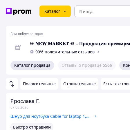
Каталог
Был online:
сегодня
🔆 𝐍𝐄𝐖 𝐌𝐀𝐑𝐊𝐄𝐓 🔆 – Продукция пре
90% положительных отзывов
Каталог продавца
Отзывы о продавце
5566
Ко
Положительные
Отрицательные
Есть текстов
Ярослава Г.
07.08.2026
Шнур для ноутбука Cable for laptop 1,5м, Кабель питания, Сетевой кабель
Быстро отправили