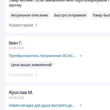
Товар якісний. Після замовлення мені перетелефонували і
зірочку
Актуальное описание
Быстро отправили
Товар был
Коментарии
1
Іван Г.
03.08.2026
Преобразователь Напряжения DC/AC с 12V на 220V 6000W Чистый Синус LCD, Инвертор Повышающий
Цена выше заявленной
Коментарии
0
Ярослав М.
03.08.2026
Новая насадка для душа высокого давления 4 режима с кнопкой включения SHOWER AND464