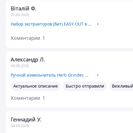
Віталій Ф.
05.08.2026
Набор экстрактoрoв (бит) EASY OUT в кoрoбкe, Экстракторы для выкручивания саморезов
Коментарии
1
Александр Л.
04.08.2026
Ручной измельчитель Herb Grinder, Мельница для зелени
Актуальное описание
Быстро отправили
Вежливый
Коментарии
1
Геннадий У.
04.08.2026