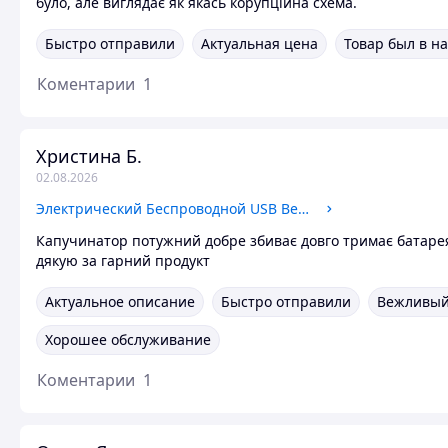
було, але виглядає як якась корупційна схема.
Быстро отправили
Актуальная цена
Товар был в н
Коментарии
1
Христина Б.
02.08.2026
Электрический Беспроводной USB Венчик-Миксер RAF R.322, Капучинатор, Вспениватель, Пенообразователь
Капучинатор потужний добре збиває довго тримає батаре
дякую за гарний продукт
Актуальное описание
Быстро отправили
Вежливый
Хорошее обслуживание
Коментарии
1