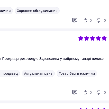
аличии
Хорошее обслуживание
0
0
я Продавця рекомедую Задоволена у вибрному таварі велике
 продавец
Актуальная цена
Товар был в наличии
0
0