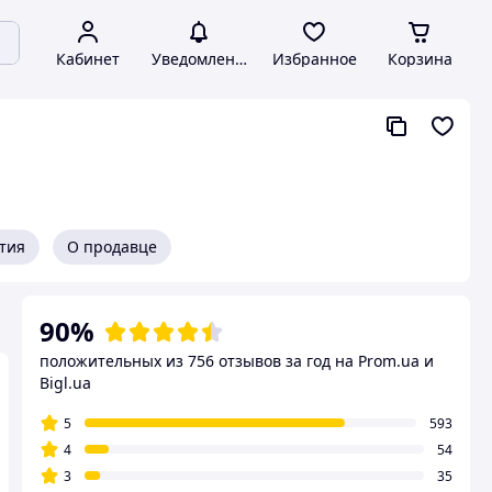
Кабинет
Уведомления
Избранное
Корзина
нтия
О продавце
90%
положительных из 756 отзывов за год
на Prom.ua и
Bigl.ua
5
593
4
54
3
35