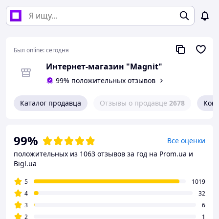
Был online:
сегодня
Интернет-магазин "Magnit"
99% положительных отзывов
Каталог продавца
Отзывы о продавце
2678
Кон
99%
Все оценки
положительных из 1063 отзывов за год
на Prom.ua и
Bigl.ua
5
1019
4
32
3
6
2
1