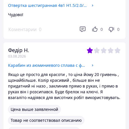
Отвертка шестигранная 4в1 H1.5/2.0/2.5/3.0, для FPV. арт. 06958
Чудово!
Коментарии
0
0
0
Федір Н.
03.08.2026
Карабин из аюминиевого сплава с фиксацией (бирюзовый) арт. 05168
Якщо це просто для красоти , то ціна йому 20 гривень ,
щонайбільше. Колір красивий , більше він не
придатний ні назо , заклинив прямо в руках, і прямо в
руках він і розсипався. Буде брелок на ключі. Я
взагаліто надіявся для висотних робіт використовувать.
Цена выше заявленной
Товар не соответствовал описанию