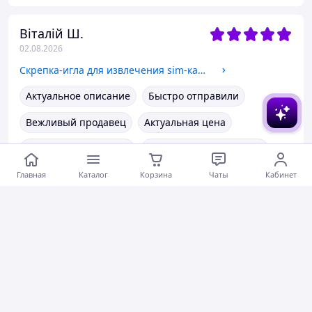
Віталій Ш.
02.08.2026
Скрепка-игла для извлечения sim-карт арт. 04156
Актуальное описание
Быстро отправили
Вежливый продавец
Актуальная цена
Товар был в наличии
Хорошее обслуживание
Главная
Коментарии
Каталог
0
Корзина
Чаты
Кабинет
0
0
Инна С.
01.08.2026
Кулон серебряный 925 пробы арт. 00089
Гарний кулон