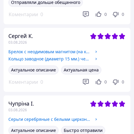
Отправляли дольше обещанного
Коментарии
0
0
0
Сергей К.
03.08.2026
Брелок с неодимовым магнитом (на ключи) диаметр 15 мм. арт. 05127
Кольцо заводное (диаметр 15 мм.) черное для брелка/ключей арт. 04519
Актуальное описание
Актуальная цена
Коментарии
0
0
0
Чупріна І.
03.08.2026
Серьги серебряные с белыми циркониями и золотыми напайками 925/375 пробы арт. 00700
Актуальное описание
Быстро отправили