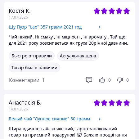
Костя К.
17.07.2026
Шу Пуэр "Lao" 357 грамм 2021 год
Чай ніякий. Ні смаку , ні міцності , ні аромату . Тай ще
для 2021 року розсипається як труха 20річної давнини.
Быстро отправили
Актуальная цена
Товар был в наличии
Коментарии
1
0
0
Анастасія Б.
14.07.2026
Белый чай "Лунное сияние" 50 грамм
Щира вдячність 🙏 за якісний, гарно запакований
товар та приємний подарунок!!!🎁 Бажаю процвітання