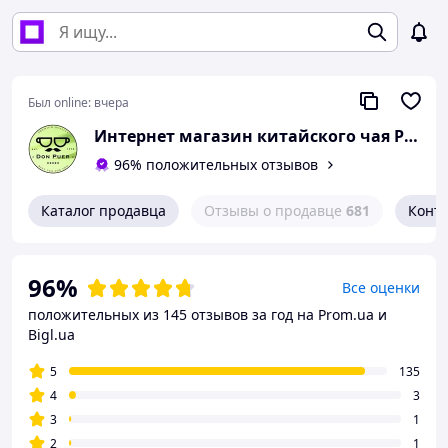
Был online:
вчера
Интернет магазин китайского чая PuerUA.com
96% положительных отзывов
Каталог продавца
Отзывы о продавце
681
Конт
96%
Все оценки
положительных из 145 отзывов за год
на Prom.ua и
Bigl.ua
5
135
4
3
3
1
2
1