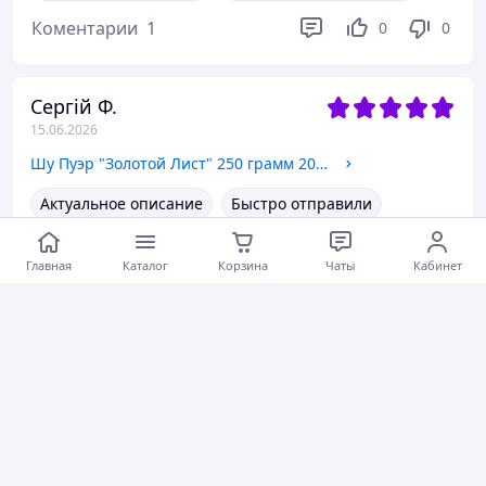
Коментарии
1
0
0
Сергій Ф.
15.06.2026
Шу Пуэр "Золотой Лист" 250 грамм 2013 год
Актуальное описание
Быстро отправили
Вежливый продавец
Актуальная цена
Главная
Каталог
Корзина
Чаты
Кабинет
Товар был в наличии
Хорошее обслуживание
Коментарии
1
0
0
Віталій Л.
13.06.2026
Шу Пуэр "Шань Чэнь" 10 штук по 7 грамм 2003 год