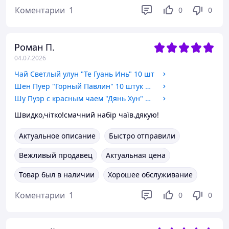
Коментарии
1
0
0
Роман П.
04.07.2026
Чай Светлый улун "Те Гуань Инь" 10 шт
Шен Пуер "Горный Павлин" 10 штук по 8 грамм
Шу Пуэр с красным чаем "Дянь Хун" 5 штук по 8 грамм
Швидко,чітко!смачний набір чаїв.дякую!
Актуальное описание
Быстро отправили
Вежливый продавец
Актуальная цена
Товар был в наличии
Хорошее обслуживание
Коментарии
1
0
0