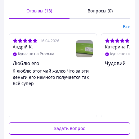
Отзывы (13)
Вопросы (0)
Все
16.04.2026
26.
Андрій К.
Катерина Г.
Куплено на Prom.ua
Куплено на Pro
Люблю его
Чудовий
Я люблю этот чай жалко Что за эти
деньги его немного получается так
Всё супер
Задать вопрос