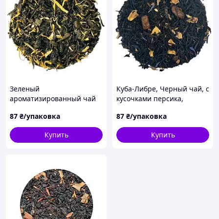
Зеленый
Куба-Либре, Черный чай, с
ароматизированный чай
кусочками персика,
"Абрикосовый сад" с
клюквы васильком и розой
87
₴/упаковка
87
₴/упаковка
кусочками абрикоса и
50 г
лепестками календулы. 50
Купить
Купить
г