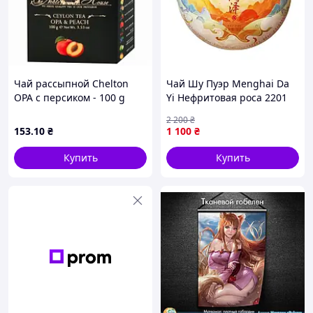
Чай рассыпной Chelton
Чай Шу Пуэр Menghai Da
ОРА с персиком - 100 g
Yi Нефритовая роса 2201
2022 г.
2 200
₴
153
.10
₴
1 100
₴
Купить
Купить