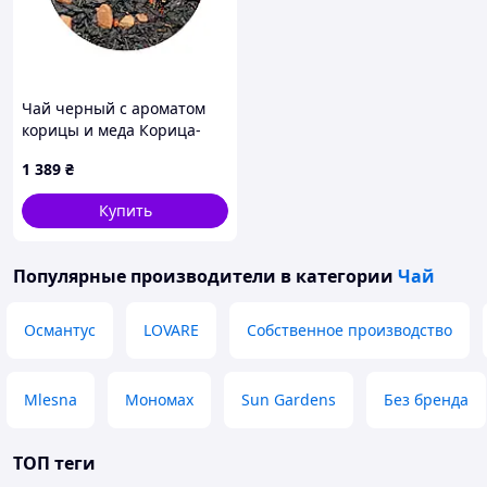
Чай черный с ароматом
корицы и меда Корица-
мед ТМ Камелия 1 кг D10-
1 389
₴
2026
Купить
Популярные производители
в категории
Чай
Османтус
LOVARE
Собственное производство
Mlesna
Мономах
Sun Gardens
Без бренда
ТОП теги