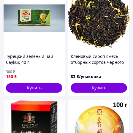
Турецкий зеленый чай
Кленовый сироп смесь
Caykur, 40 г
отборных сортов черного
чая с лепестками нагодок
300
₴
и сафлора 50 г
150
₴
83
₴/упаковка
Купить
Купить