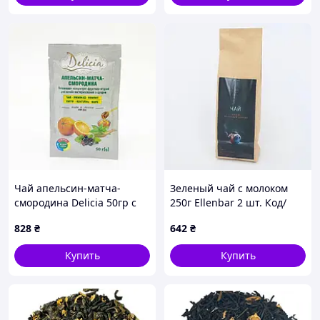
Чай апельсин-матча-
Зеленый чай с молоком
смородина Delicia 50гр с
250г Ellenbar 2 шт. Код/
сахаром
Артикул ЧЧЧ-00001945ёё
828
₴
642
₴
Купить
Купить