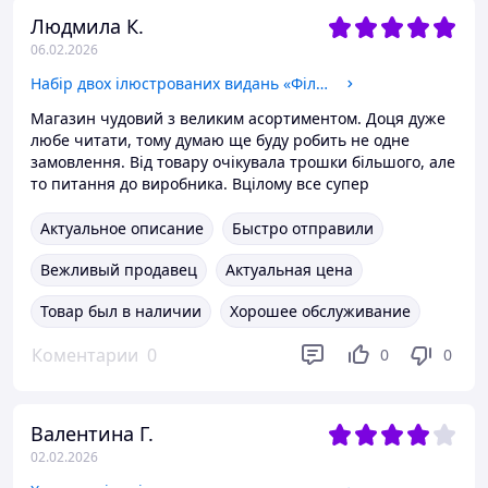
Людмила К.
06.02.2026
Набір двох ілюстрованих видань «Філософський камінь» і «Таємна кімната»
Магазин чудовий з великим асортиментом. Доця дуже
любе читати, тому думаю ще буду робить не одне
замовлення. Від товару очікувала трошки більшого, але
то питання до виробника. Вцілому все супер
Актуальное описание
Быстро отправили
Вежливый продавец
Актуальная цена
Товар был в наличии
Хорошее обслуживание
Коментарии
0
0
0
Валентина Г.
02.02.2026