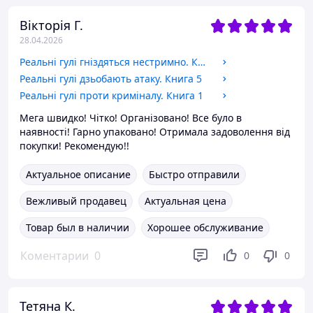
Вікторія Г.
28.04.2026
Реальні гулі гніздяться нестримно. Книга 3
Реальні гулі дзьобають атаку. Книга 5
Реальні гулі проти криміналу. Книга 1
Мега швидко! Чітко! Організовано! Все було в
наявності! Гарно упаковано! Отримала задоволення від
покупки! Рекомендую!!
Актуальное описание
Быстро отправили
Вежливый продавец
Актуальная цена
Товар был в наличии
Хорошее обслуживание
Коментарии
0
0
0
Тетяна К.