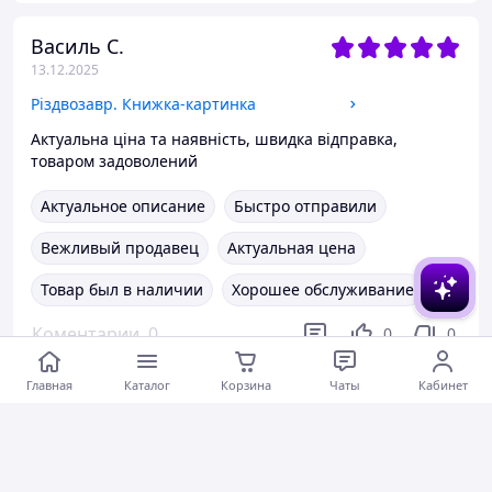
Василь С.
13.12.2025
Різдвозавр. Книжка-картинка
Актуальна ціна та наявність, швидка відправка,
товаром задоволений
Актуальное описание
Быстро отправили
Вежливый продавец
Актуальная цена
Товар был в наличии
Хорошее обслуживание
Коментарии
0
0
0
Главная
Каталог
Корзина
Чаты
Кабинет
Світлана П.
12.12.2025
Ні про що не тривожтеся. Як віднайти спокій серед хаосу світу