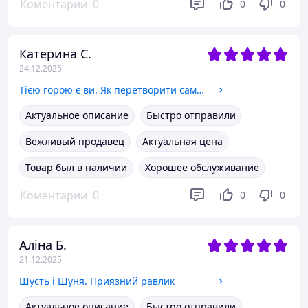
Коментарии
0
0
0
Катерина С.
24.12.2025
Тією горою є ви. Як перетворити самосаботаж на самовдосконалення
Актуальное описание
Быстро отправили
Вежливый продавец
Актуальная цена
Товар был в наличии
Хорошее обслуживание
Коментарии
0
0
0
Аліна Б.
21.12.2025
Шусть і Шуня. Приязний равлик
Актуальное описание
Быстро отправили