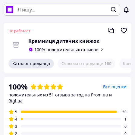
Не работает
Крамниця дитячих книжок
100% положительных отзывов
Каталог продавца
Отзывы о продавце
160
Конт
100%
Все оценки
положительных из 51 отзыва за год
на Prom.ua и
Bigl.ua
5
50
4
1
3
0
2
0