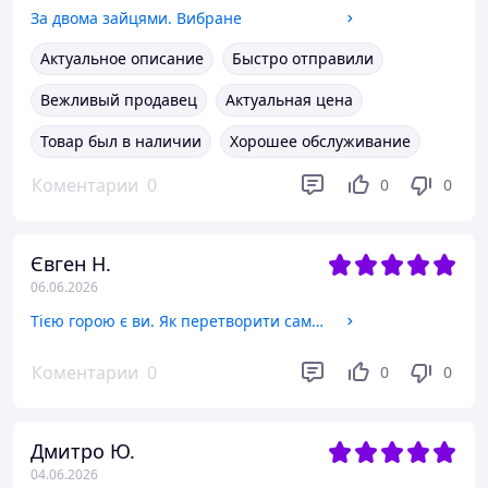
За двома зайцями. Вибране
Актуальное описание
Быстро отправили
Вежливый продавец
Актуальная цена
Товар был в наличии
Хорошее обслуживание
Коментарии
0
0
0
Євген Н.
06.06.2026
Тією горою є ви. Як перетворити самосаботаж на самовдосконалення
Коментарии
0
0
0
Дмитро Ю.
04.06.2026