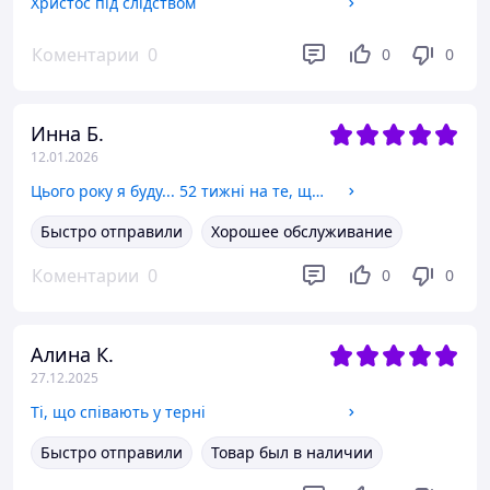
Христос під слідством
Коментарии
0
0
0
Инна Б.
12.01.2026
Цього року я буду... 52 тижні на те, щоб досягти поставлених цілей
Быстро отправили
Хорошее обслуживание
Коментарии
0
0
0
Алина К.
27.12.2025
Ті, що співають у терні
Быстро отправили
Товар был в наличии