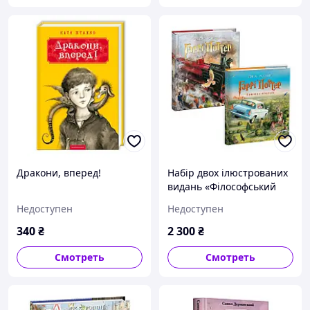
Дракони, вперед!
Набір двох ілюстрованих
видань «Філософський
камінь» і «Таємна
Недоступен
Недоступен
кімната»
340
₴
2 300
₴
Смотреть
Смотреть