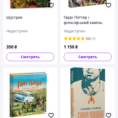
Шустрик
Гаррі Поттер і
філософський камінь.
Велике ілюстроване
Недоступен
Недоступен
видання
5.0
(7)
350
₴
1 150
₴
Смотреть
Смотреть