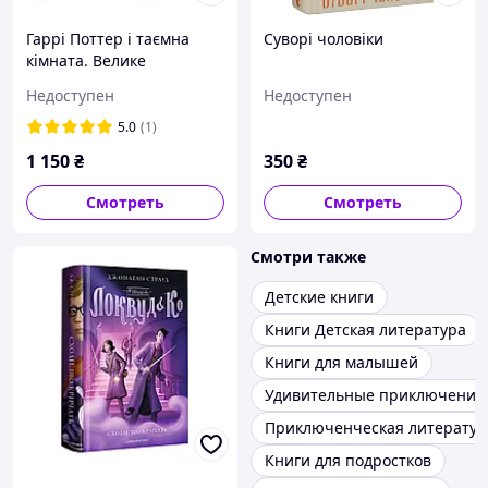
Гаррі Поттер і таємна
Суворі чоловіки
кімната. Велике
люстроване видання
Недоступен
Недоступен
5.0
(1)
1 150
₴
350
₴
Смотреть
Смотреть
Смотри также
Детские книги
Книги Детская литература
Книги для малышей
Удивительные приключения 
Приключенческая литератур
Книги для подростков