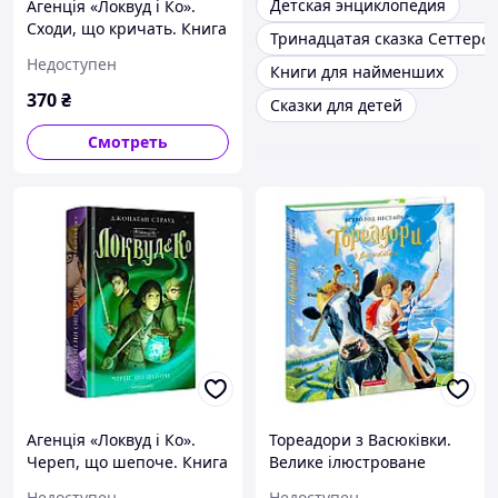
Детская энциклопедия
Агенція «Локвуд і Ко».
Сходи, що кричать. Книга
Тринадцатая сказка Сеттерф
1
Недоступен
Книги для найменших
370
₴
Сказки для детей
Смотреть
Агенція «Локвуд і Ко».
Тореадори з Васюківки.
Череп, що шепоче. Книга
Велике ілюстроване
2
видання. Книга перша
Недоступен
Недоступен