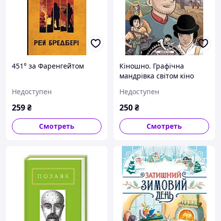
451° за Фаренгейтом
Кіношно. Графічна
мандрівка світом кіно
Недоступен
Недоступен
259
₴
250
₴
Смотреть
Смотреть