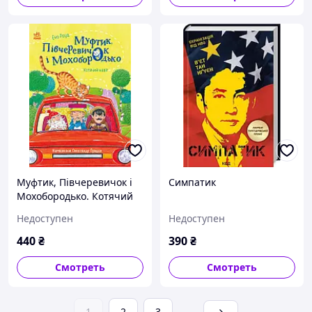
Муфтик, Півчеревичок і
Симпатик
Мохобородько. Котячий
набіг
Недоступен
Недоступен
440
₴
390
₴
Смотреть
Смотреть
1
2
3
...