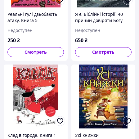
Реальні гулі дзьобають
Я є. Біблійні історії. 40
атаку. Книга 5
причин довіряти Богу
Недоступен
Недоступен
250
₴
650
₴
Смотреть
Смотреть
Клед в городе. Книга 1
Усі книжки