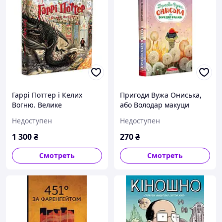
Гаррі Поттер і Келих
Пригоди Вужа Ониська,
Вогню. Велике
або Володар макуци
ілюстроване видання
Недоступен
Недоступен
1 300
₴
270
₴
Смотреть
Смотреть