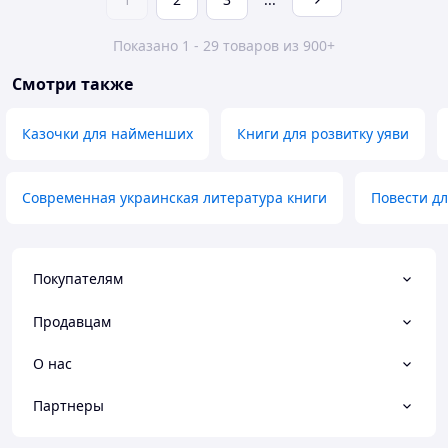
Показано 1 - 29 товаров из 900+
Смотри также
Казочки для найменших
Книги для розвитку уяви
Современная украинская литература книги
Повести дл
Покупателям
Продавцам
О нас
Партнеры