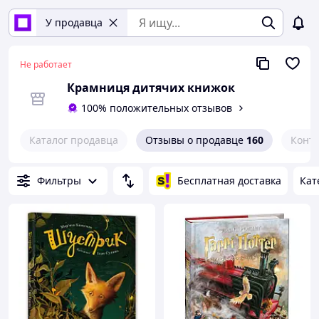
У продавца
Не работает
Крамниця дитячих книжок
100% положительных отзывов
Каталог продавца
Отзывы о продавце
160
Конт
Фильтры
Бесплатная доставка
Кат