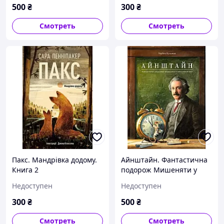
500
₴
300
₴
Смотреть
Смотреть
Пакс. Мандрівка додому.
Айнштайн. Фантастична
Книга 2
подорож Мишеняти у
просторі й часі
Недоступен
Недоступен
300
₴
500
₴
Смотреть
Смотреть