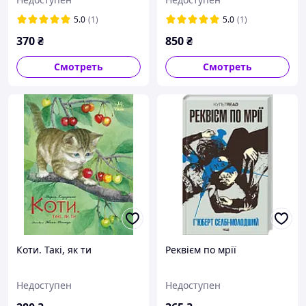
5.0
(1)
5.0
(1)
370
₴
850
₴
Смотреть
Смотреть
Коти. Такі, як ти
Реквієм по мрії
Недоступен
Недоступен