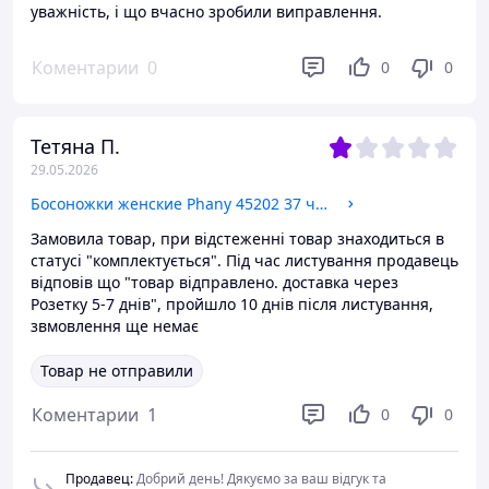
уважність, і що вчасно зробили виправлення.
Коментарии
0
0
0
Тетяна П.
29.05.2026
Босоножки женские Phany 45202 37 черные кожа
Замовила товар, при відстеженні товар знаходиться в
статусі "комплектується". Під час листування продавець
відповів що "товар відправлено. доставка через
Розетку 5-7 днів", пройшло 10 днів після листування,
звмовлення ще немає
Товар не отправили
Коментарии
1
0
0
Продавец
:
Добрий день! Дякуємо за ваш відгук та