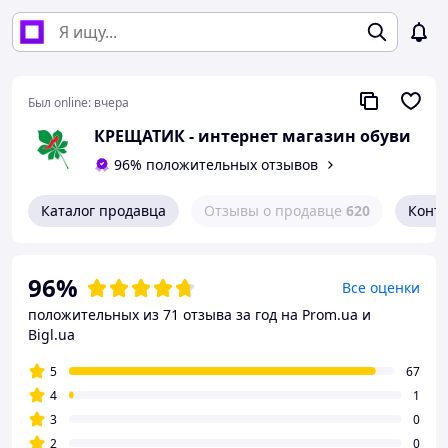
Был online:
вчера
КРЕЩАТИК - интернет магазин обуви
96% положительных отзывов
Каталог продавца
Отзывы о продавце
620
Конт
96%
Все оценки
положительных из 71 отзыва за год
на Prom.ua и
Bigl.ua
5
67
4
1
3
0
2
0