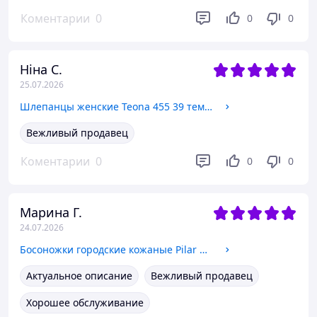
Коментарии
0
0
0
Ніна С.
25.07.2026
Шлепанцы женские Teona 455 39 темно-бежевые кожа
Вежливый продавец
Коментарии
0
0
0
Марина Г.
24.07.2026
Босоножки городские кожаные Pilar Monet 40 р 25,5 см.
Актуальное описание
Вежливый продавец
Хорошее обслуживание