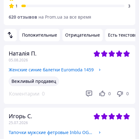
1
3
620 отзывов
на Prom.ua за все время
Положительные
Отрицательные
Есть текстовы
Наталія П.
05.08.2026
Женские синие балетки Euromoda 1459
Вежливый продавец
Коментарии
0
0
0
Игорь С.
25.07.2026
Тапочки мужские фетровые Inblu OG3D 42 Серые