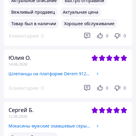
Актуальное описание
Быстро отправили
Вежливый продавец
Актуальная цена
Товар был в наличии
Хорошее обслуживание
Коментарии
0
0
0
Юлия О.
14.06.2026
Шлепанцы на платформе Derem 9126 Пудра кожа 36,39 размер
Коментарии
0
0
0
Сергей Б.
12.06.2026
Мокасины мужские ззамшевые серые Venezia 22373