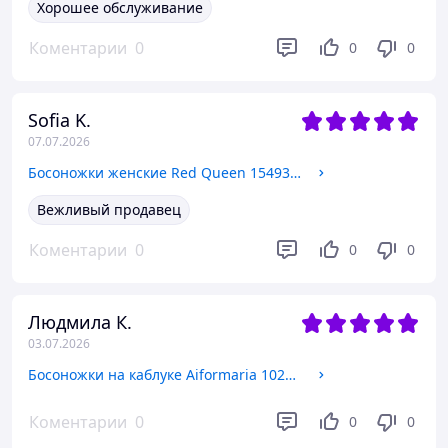
Хорошее обслуживание
Коментарии
0
0
0
Sofia K.
07.07.2026
Босоножки женские Red Queen 15493 35 размер
Вежливый продавец
Коментарии
0
0
0
Людмила К.
03.07.2026
Босоножки на каблуке Aiformaria 10253 бежевые экокожа
Коментарии
0
0
0