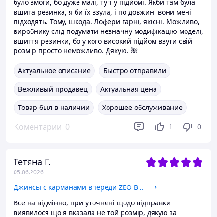
було змоги, бо дуже малі, тугі у підйомі. Якби там була
вшита резинка, я би їх взула, і по довжині вони мені
підходять. Тому, шкода. Лофери гарні, якісні. Можливо,
виробнику слід подумати незначну модифікацію моделі,
вшиття резинки, бо у кого високий підйом взути свій
розмір просто неможливо. Дякую. 🌺
Актуальное описание
Быстро отправили
Вежливый продавец
Актуальная цена
Товар был в наличии
Хорошее обслуживание
Коментарии
0
1
0
Тетяна Г.
05.06.2026
Джинсы с карманами впереди ZEO Basic 5153 голубые
Все на відмінно, при уточнені щодо відправки
виявилося що я вказала не той розмір, дякую за