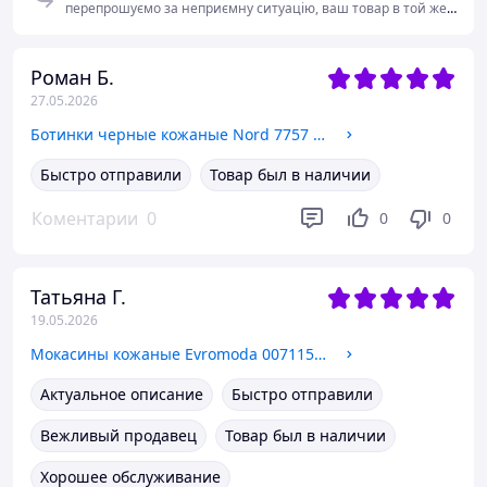
перепрошуємо за неприємну ситуацію, ваш товар в той же
день був віднесений на пошту, але не був своєчасно
відправлений. так як по MEEST експрес відправка не
кожного дня. Розуміємо, що це спричинило незручності та
Роман Б.
довге очікування, і щиро шкодуємо з цього приводу. Ми вже
27.05.2026
працюємо над вирішенням ситуації та робимо все
можливе, щоб подібні випадки не повторювитися. Дякуємо
Ботинки черные кожаные Nord 7757 41 размер
за ваше роуміння та зворотній зв'язок
Быстро отправили
Товар был в наличии
Коментарии
0
0
0
Татьяна Г.
19.05.2026
Мокасины кожаные Evromoda 007115 39 Белые
Актуальное описание
Быстро отправили
Вежливый продавец
Товар был в наличии
Хорошее обслуживание