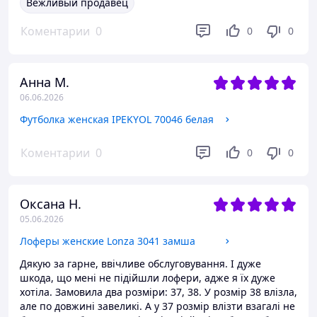
Вежливый продавец
Коментарии
0
0
0
Анна М.
06.06.2026
Футболка женская IPEKYOL 70046 белая
Коментарии
0
0
0
Оксана Н.
05.06.2026
Лоферы женские Lonza 3041 замша
Дякую за гарне, ввічливе обслуговування. І дуже
шкода, що мені не підійшли лофери, адже я їх дуже
хотіла. Замовила два розміри: 37, 38. У розмір 38 влізла,
але по довжині завеликі. А у 37 розмір влізти взагалі не