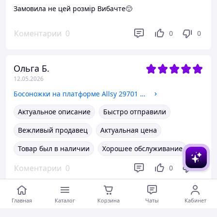
Замовила не цей розмір Вибачте🙂
Коментарии
0
0
0
Ольга Б.
12.05.2026
Босоножки на платформе Allsy 29701 белые кожа
Актуальное описание
Быстро отправили
Вежливый продавец
Актуальная цена
Товар был в наличии
Хорошее обслуживание
Коментарии
0
0
0
Главная
Каталог
Корзина
Чаты
Кабинет
Галина Л.
09.05.2026