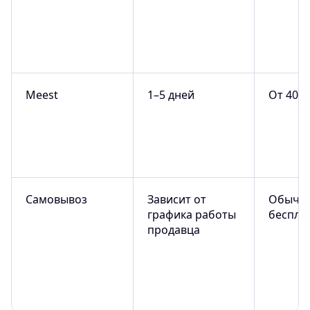
Meest
1–5 дней
От 40–1
Самовывоз
Зависит от
Обычн
графика работы
беспла
продавца