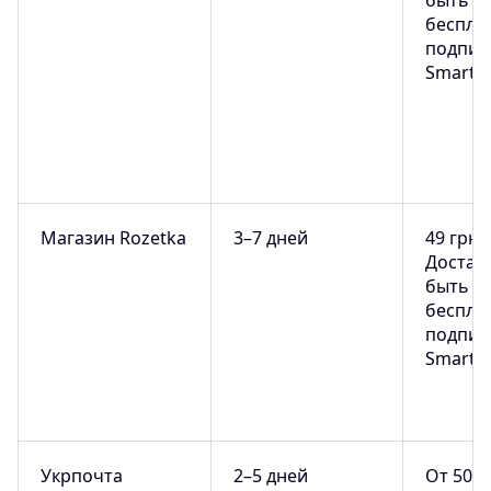
быть
беспла
подпис
Smart
Магазин Rozetka
3–7 дней
49 грн
Достав
быть
беспла
подпис
Smart
Укрпочта
2–5 дней
От 50–1