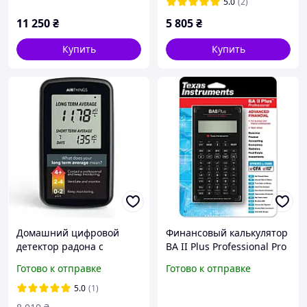
5.0
(2)
11 250
₴
5 805
₴
Купить
Купить
Домашний цифровой
Финансовый калькулятор
детектор радона с
BA II Plus Professional Pro
долгосрочным и
Texas Instruments Техас
Готово к отправке
Готово к отправке
краткосрочным
Инструментс
мониторингом уровня
5.0
(1)
радона, датчик