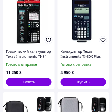
Графический калькулятор
Калькулятор Texas
Texas Instruments TI-84
Instruments TI-30X Plus
Plus CE Python Edition
MathPrint
Готово к отправке
Готово к отправке
новый
11 250
₴
4 950
₴
Купить
Купить