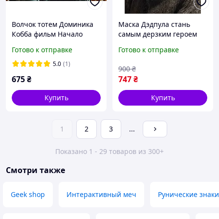
Волчок тотем Доминика
Маска Дэдпула стань
Кобба фильм Начало
самым дерзким героем
Marvel
Готово к отправке
Готово к отправке
5.0
(1)
900
₴
675
₴
747
₴
Купить
Купить
1
2
3
...
Показано 1 - 29 товаров из 300+
Смотри также
Geek shop
Интерактивный меч
Рунические знаки