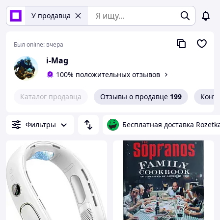
У продавца
Был online:
вчера
i-Mag
100% положительных отзывов
Каталог продавца
Отзывы о продавце
199
Конт
Фильтры
Бесплатная доставка Rozetk