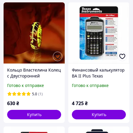
Кольцо Властелина Колец
Финансовый калькулятор
с Двусторонней
BA II Plus Texas
Светящейся Надписью |
Instruments
Готово к отправке
Готово к отправке
Размер 10, Ø20 мм
5.0
(1)
630
₴
4 725
₴
Купить
Купить