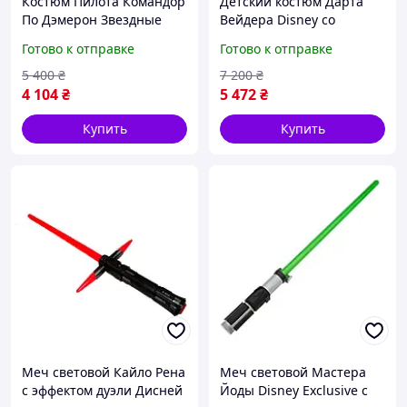
Костюм Пилота Командор
Детский костюм Дарта
По Дэмерон Звездные
Вейдера Disney со
войны Дисней
звуковыми эффектами
Готово к отправке
Готово к отправке
5 400
₴
7 200
₴
4 104
₴
5 472
₴
Купить
Купить
Меч световой Кайло Рена
Меч световой Мастера
с эффектом дуэли Дисней
Йоды Disney Exclusive с