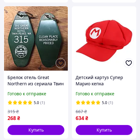
Брелок отель Great
Детский картуз Супер
Northern из сериала Твин
Марио кепка
Пикс
Готово к отправке
Готово к отправке
5.0
(1)
5.0
(1)
315
₴
667
₴
268
₴
634
₴
Купить
Купить