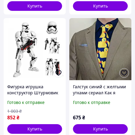
Купить
Купить
Фигурка игрушка
Галстук синий с желтыми
конструктор Штурмовик
утками сериал Как я
Звездные войны высота
встретил вашу мать
Готово к отправке
Готово к отправке
24 см
модель 2 (Крупные утята)
1 003
₴
852
₴
675
₴
Купить
Купить