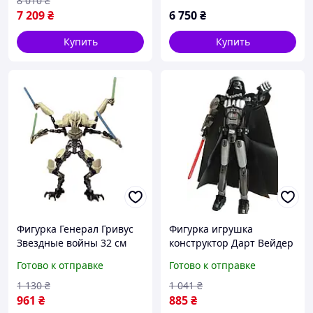
8 010
₴
измеритель радона
7 209
₴
6 750
₴
Купить
Купить
Фигурка Генерал Гривус
Фигурка игрушка
Звездные войны 32 см
конструктор Дарт Вейдер
Звездные войны высота
Готово к отправке
Готово к отправке
31 см
1 130
₴
1 041
₴
961
₴
885
₴