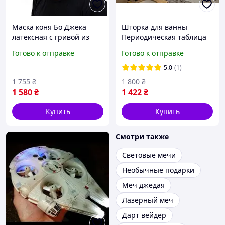
Маска коня Бо Джека
Шторка для ванны
латексная с гривой из
Периодическая таблица
искусственного меха
Менделеева из сериала
Готово к отправке
Готово к отправке
Теория Большого Взрыва
5.0
(1)
1 755
₴
1 800
₴
1 580
₴
1 422
₴
Купить
Купить
Смотри также
Световые мечи
Необычные подарки
Меч джедая
Лазерный меч
Дарт вейдер