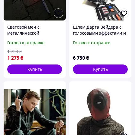
Световой меч с
Шлем Дарта Вейдера с
металлической
голосовыми эффектами и
рукояткой, 14 режимов
модуляцией голоса
Готово к отправке
Готово к отправке
свечения, звуки дуэли, 78
винтаж б/у
см, лазерный меч
1 724
₴
Звездные войны
1 275
₴
6 750
₴
Купить
Купить