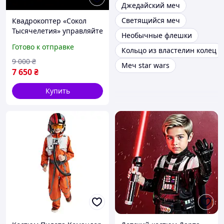
Джедайский меч
Светящийся меч
Квадрокоптер «Сокол
Тысячелетия» управляйте
Необычные флешки
легендой
Готово к отправке
Кольцо из властелин колец
9 000
₴
Меч star wars
7 650
₴
Купить