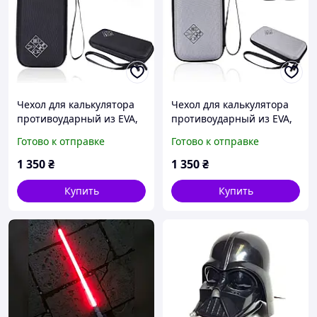
Чехол для калькулятора
Чехол для калькулятора
противоударный из EVA,
противоударный из EVA,
чёрный TI-84, TI-Nspire
серый TI-84, TI-Nspire CX,
Готово к отправке
Готово к отправке
CX, TI-83, HP, Casio
TI-83, HP, Casio
1 350
₴
1 350
₴
Купить
Купить