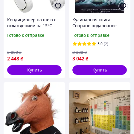
Кондиционер на шею с
Кулинарная книга
охлаждением на 15°C
Сопрано подарочное
турбообдув 360°
издание
Готово к отправке
Готово к отправке
аккумулятор 4000мА-ч
5.0
(2)
3 060
₴
3 380
₴
2 448
₴
3 042
₴
Купить
Купить