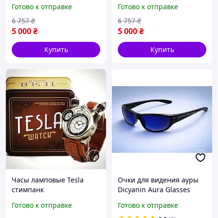
Эксклюзив Звездные
датчиком движения
Готово к отправке
Готово к отправке
Войны
6 757
₴
6 757
₴
5 000
₴
5 000
₴
Купить
Купить
Часы ламповые Tesla
Очки для видения ауры
стимпанк
Dicyanin Aura Glasses
Готово к отправке
Готово к отправке