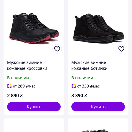
Мужские зимние
Мужские зимние
кожаные кроссовки
кожаные ботинки
Reebok Black Leather
Timberland Black
В наличии
В наличии
чёрные
натуральный нубук,
шерсть
289
339
от
₴
/мес
от
₴
/мес
2 890
₴
3 390
₴
Купить
Купить