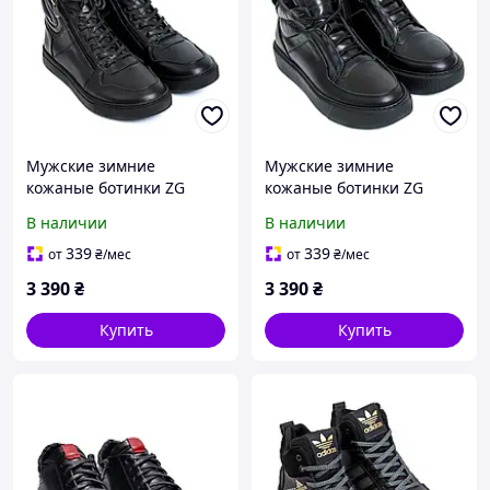
Мужские зимние
Мужские зимние
кожаные ботинки ZG
кожаные ботинки ZG
Black Exclusiv черные с
Black черные с мехом
В наличии
В наличии
мехом
339
339
от
₴
/мес
от
₴
/мес
3 390
₴
3 390
₴
Купить
Купить