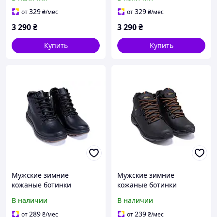
коричневые, с
натуральным мехом
натуральным мехом
329
329
от
₴
/мес
от
₴
/мес
3 290
₴
3 290
₴
Купить
Купить
Мужские зимние
Мужские зимние
кожаные ботинки
кожаные ботинки
натуральная кожа
черные, теплые
В наличии
В наличии
(флотар), шерсть
289
239
от
₴
/мес
от
₴
/мес