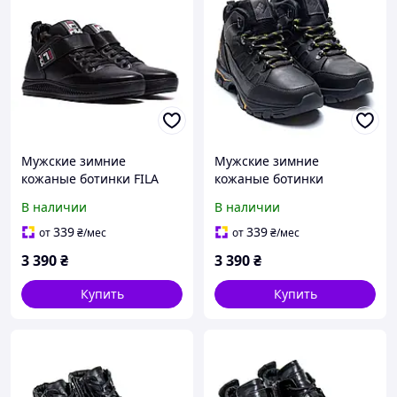
Мужские зимние
Мужские зимние
кожаные ботинки FILA
кожаные ботинки
Black
натуральная крейзи-
В наличии
В наличии
кожа, шерсть
339
339
от
₴
/мес
от
₴
/мес
3 390
₴
3 390
₴
Купить
Купить