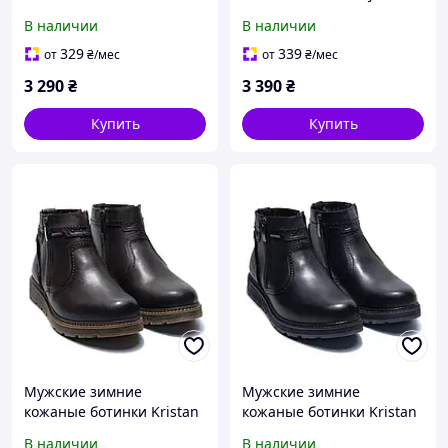
Classic Brown теплые
Wolfskin Black чёрные с
В наличии
В наличии
ботинки из натуральной
мехом
кожи
329
339
от
₴
/мес
от
₴
/мес
3 290
₴
3 390
₴
Купить
Купить
Мужские зимние
Мужские зимние
кожаные ботинки Kristan
кожаные ботинки Kristan
Classic Brown
Classic Black чёрные, с
В наличии
В наличии