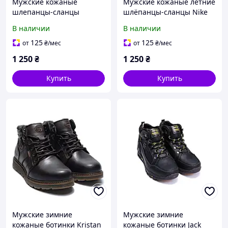
Мужские кожаные
Мужские кожаные летние
шлепанцы-сланцы
шлёпанцы-сланцы Nike
черные летняя мужская
Classic чёрные
В наличии
В наличии
обувь
125
125
от
₴
/мес
от
₴
/мес
1 250
₴
1 250
₴
Купить
Купить
Мужские зимние
Мужские зимние
кожаные ботинки Kristan
кожаные ботинки Jack