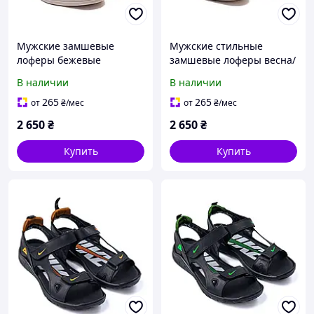
Мужские замшевые
Мужские стильные
лоферы бежевые
замшевые лоферы весна/
стильная обувь для весны
осень, чёрные
В наличии
В наличии
и осени
265
265
от
₴
/мес
от
₴
/мес
2 650
₴
2 650
₴
Купить
Купить