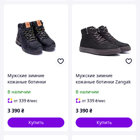
Мужские зимние
Мужские зимние
кожаные ботинки
кожаные ботинки Zangak
натуральная кожа
Black Exclusive New
В наличии
В наличии
(крейзи кожа), шерсть
чёрные
339
339
от
₴
/мес
от
₴
/мес
3 390
₴
3 390
₴
Купить
Купить