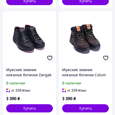
Купить
Купить
Мужские зимние
Мужские зимние
кожаные ботинки Zangak
кожаные ботинки Colum
Black Exclusive чёрные с
Chocolate коричневые с
В наличии
В наличии
мехом
мехом
339
339
от
₴
/мес
от
₴
/мес
3 390
₴
3 390
₴
Купить
Купить