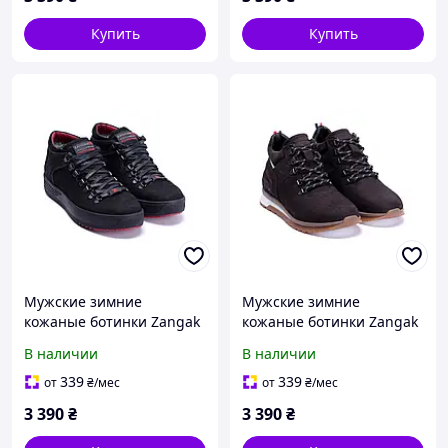
Купить
Купить
Мужские зимние
Мужские зимние
кожаные ботинки Zangak
кожаные ботинки Zangak
Black Exclusive чёрные с
Chocolate Crossfit
В наличии
В наличии
мехом
коричневые
(натуральный нубук)
339
339
от
₴
/мес
от
₴
/мес
3 390
₴
3 390
₴