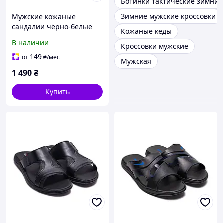
Ботинки тактические зимние
Зимние мужские кроссовки
Мужские кожаные
сандалии чёрно-белые
Кожаные кеды
Nike NS Black/White
В наличии
Кроссовки мужские
149
от
₴
/мес
Мужская
1 490
₴
Купить