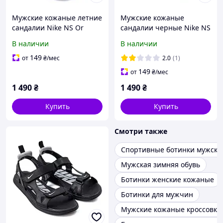
Мужские кожаные летние
Мужские кожаные
сандалии Nike NS Or
сандалии черные Nike NS
черно-оранжевые 42
Green
В наличии
В наличии
149
от
₴
/мес
2.0
(1)
149
от
₴
/мес
1 490
₴
1 490
₴
Купить
Купить
Смотри также
Спортивные ботинки мужски
Мужская зимняя обувь
Ботинки женские кожаные
Ботинки для мужчин
Мужские кожаные кроссовки