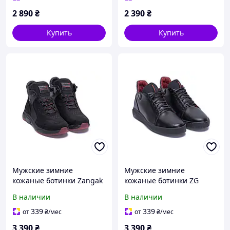
2 890
₴
2 390
₴
Купить
Купить
Мужские зимние
Мужские зимние
кожаные ботинки Zangak
кожаные ботинки ZG
Black Red Exclusive
Black Red чёрные с мехом
В наличии
В наличии
натуральный нубук,
шерсть
339
339
от
₴
/мес
от
₴
/мес
3 390
₴
3 390
₴