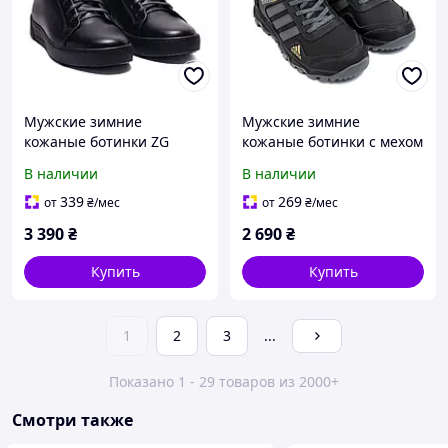
Мужские зимние
Мужские зимние
кожаные ботинки ZG
кожаные ботинки с мехом
Black чёрные с мехом
Adidas Terrex Black
В наличии
В наличии
черные
339
269
от
₴
/мес
от
₴
/мес
3 390
₴
2 690
₴
Купить
Купить
1
2
3
...
Показано 1 - 29 товаров из 2000+
Смотри также