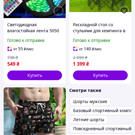
Светодиодная
Раскладной стол со
влагостойкая лента 5050
стульями для кемпинга в
RGB 5 метров с пультом,
наборе с сумкой
Готово к отправке
Готово к отправке
разноцветная Led
туристический столик и 2
подсветка для кухни
стула для природы
55
140
от
₴
/мес
от
₴
/мес
738
₴
2 099
₴
549
₴
1 399
₴
Купить
Купить
Смотри также
Шорты мужские
Базовый спортивный компле
Летние шорты
Повседневный спортивный к