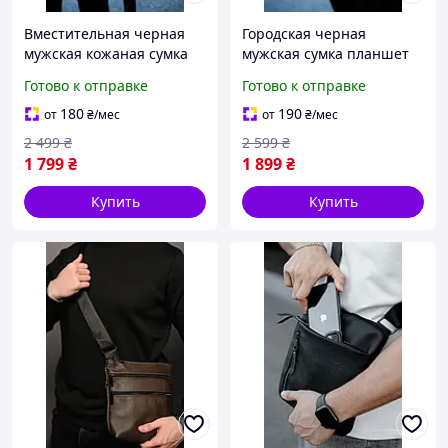
Вместительная черная
Городская черная
мужская кожаная сумка
мужская сумка планшет
на плечо для работы
из гладкой кожи на плечо
Готово к отправке
Готово к отправке
удобный повседневный
практичный мессенджер
мессенджер для парней
на молнии для парней
180
190
от
₴
/мес
от
₴
/мес
2 499
₴
2 599
₴
1 799
₴
1 899
₴
Купить
Купить