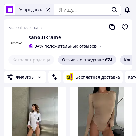
У продавца
Был online:
сегодня
saho.ukraine
94% положительных отзывов
Каталог продавца
Отзывы о продавце
674
Конт
Фильтры
Бесплатная доставка
Кат