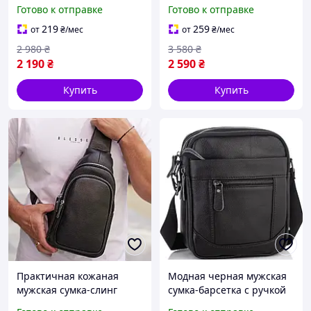
натуральной кожи на
смартфона и документов
Готово к отправке
Готово к отправке
молнии городская сумка-
молодежный мессенджер
планшет с ручкой для
из натуральной кожи
219
259
от
₴
/мес
от
₴
/мес
парней
2 980
₴
3 580
₴
2 190
₴
2 590
₴
Купить
Купить
Практичная кожаная
Модная черная мужская
мужская сумка-слинг
сумка-барсетка с ручкой
через плечо на молнии
через плечо трендовая