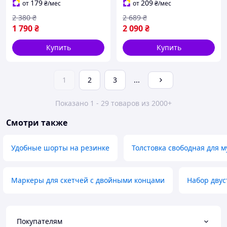
мессенджер для мелочей
мессенджер для
179
209
от
₴
/мес
от
₴
/мес
для парней
документов
2 380
₴
2 689
₴
1 790
₴
2 090
₴
Купить
Купить
1
2
3
...
Показано 1 - 29 товаров из 2000+
Смотри также
Удобные шорты на резинке
Толстовка свободная для 
Маркеры для скетчей с двойными концами
Набор двус
Покупателям