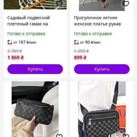
Садовый подвесной
Прогулочное летнее
плетеный гамак на
женское платье рукав
планке 185*91 см
фонарик в цветочек
Готово к отправке
Готово к отправке
одноместный
тонкое платье миди с
классический гамак для
разрезом и декольте
187
90
от
₴
/мес
от
₴
/мес
отдыха на даче
девушке
2 769
₴
1 299
₴
1 869
₴
899
₴
Купить
Купить