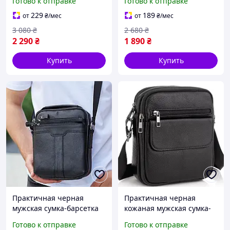
Готово к отправке
Готово к отправке
удобная вертикальная
кожаная сумка-
сумка для документов
мессенджер для мелочей
229
189
от
₴
/мес
от
₴
/мес
3 080
₴
2 680
₴
2 290
₴
1 890
₴
Купить
Купить
Практичная черная
Практичная черная
мужская сумка-барсетка
кожаная мужская сумка-
на плечо с ручкой
берсетка через плечо
Готово к отправке
Готово к отправке
удобная кожаная сумка-
компактный мессенджер