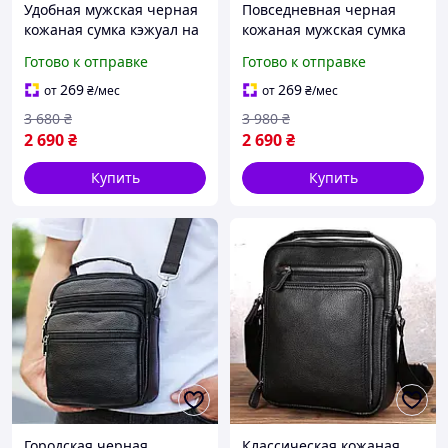
Удобная мужская черная
Повседневная черная
кожаная сумка кэжуал на
кожаная мужская сумка
плечо стильный
для ноутбука с
Готово к отправке
Готово к отправке
городской мессенджер
отделениями
для парней
классический
269
269
от
₴
/мес
от
₴
/мес
мессенджер для
3 680
₴
3 980
₴
документов
2 690
₴
2 690
₴
Купить
Купить
Городская черная
Классическая кожаная