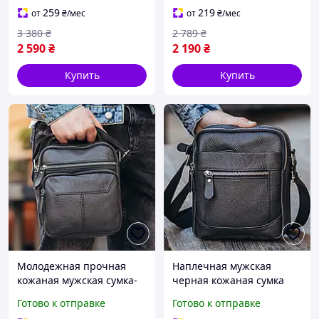
мессенджер на каждый
для телефона и
259
219
от
₴
/мес
от
₴
/мес
день
документов
3 380
₴
2 789
₴
2 590
₴
2 190
₴
Купить
Купить
Молодежная прочная
Наплечная мужская
кожаная мужская сумка-
черная кожаная сумка
барсетка с ручкой
для телефона и ключей
Готово к отправке
Готово к отправке
черный компактный
на работу модный