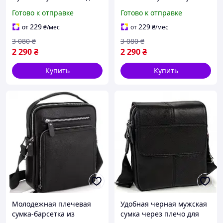
документов практичный
слинг на молнии для
Готово к отправке
Готово к отправке
рюкзак на одно плечо из
документов удобный
натуральной кожи
рюкзак на одно плечо
229
229
от
₴
/мес
от
₴
/мес
3 080
₴
3 080
₴
2 290
₴
2 290
₴
Купить
Купить
Молодежная плечевая
Удобная черная мужская
сумка-барсетка из
сумка через плечо для