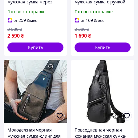
мужская сумка через
мужская сумка с ручкой
плечо для смартфона и
для документов и ключей
Готово к отправке
Готово к отправке
ключей модный черный
компактная кожаная
мессенджер для
барсетка на плечо
259
169
от
₴
/мес
от
₴
/мес
документов
3 580
₴
2 380
₴
2 590
₴
1 690
₴
Купить
Купить
Молодежная черная
Повседневная черная
мужская сумка-слинг для
кожаная мужская сумка-