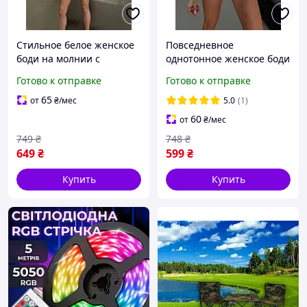
Стильное белое женское
Повседневное
боди на молнии с
однотонное женское боди
длинным рукавом,
с длинным рукавом,
Готово к отправке
Готово к отправке
базовый боди со змейкой
базовый боди с разрезом
на груди из
под палец для девушек
65
от
₴
/мес
5.0
(1)
микродайвинга
60
от
₴
/мес
749
₴
748
₴
649
₴
599
₴
Купить
Купить