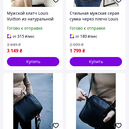
Мужской клатч Louis
Стильная мужская серая
Vuitton из натуральной
сумка через плечо Louis
кожи, компактная черная
Vuitton из экокожи,
Готово к отправке
Готово к отправке
сумка Луи Виттон
брендовый мессенжер
среднего размера
Луи Виттон в клетку
315
180
от
₴
/мес
от
₴
/мес
3 649
₴
2 099
₴
3 149
₴
1 799
₴
Купить
Купить