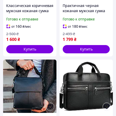
Классическая коричневая
Практичная черная
мужская кожаная сумка
кожаная мужская сумка
для документов на плечо
планшет через плечо для
Готово к отправке
Готово к отправке
удобный городской
документов удобный
мессенджер для парней
мессенджер на молнии
160
180
от
₴
/мес
от
₴
/мес
2 500
₴
2 499
₴
1 600
₴
1 799
₴
Купить
Купить