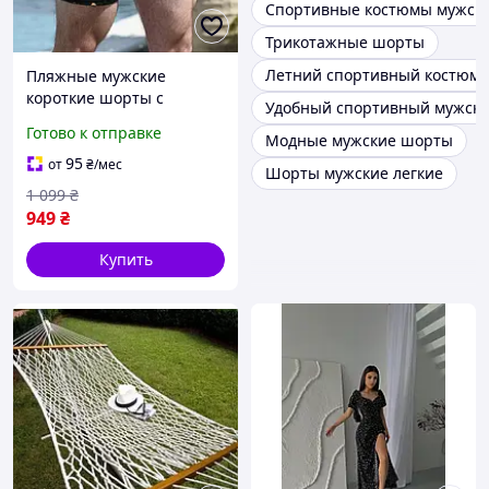
Спортивные костюмы мужски
Трикотажные шорты
Летний спортивный костюм
Пляжные мужские
короткие шорты с
Удобный спортивный мужской
принтами на резинке и
Готово к отправке
Модные мужские шорты
шнурке стильные шорты
плавки для купания
95
от
₴
/мес
Шорты мужские легкие
парню
1 099
₴
949
₴
Купить