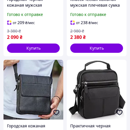
кожаная мужская
мужская плечевая сумка
барсетка на молнии
на молнии трендовая
Готово к отправке
Готово к отправке
стильная плечевая сумка
барсетка для телефона и
для телефона и мелочей
документов
209
238
от
₴
/мес
от
₴
/мес
3 380
₴
2 980
₴
2 090
₴
2 380
₴
Купить
Купить
Городская кожаная
Практичная черная