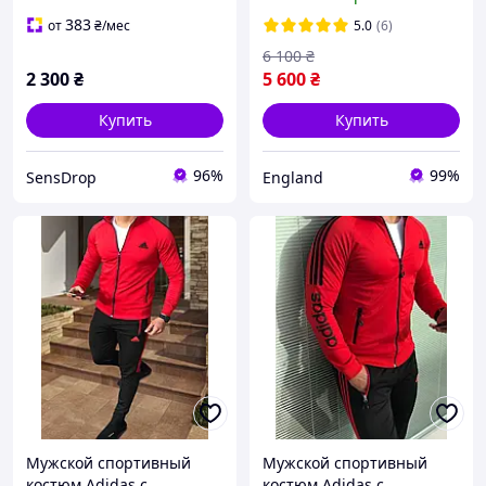
Gentlemen из Англии в
клітинку
383
от
₴
/мес
5.0
(6)
6 100
₴
2 300
₴
5 600
₴
Купить
Купить
96%
99%
SensDrop
England
Мужской спортивный
Мужской спортивный
костюм Adidas с
костюм Adidas с