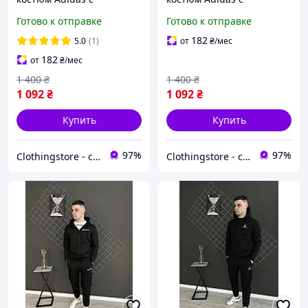
лампасами красный.
лампасами. Стильный
Готово к отправке
Готово к отправке
Стильный спортивный
спортивный костюм
костюм Адидас
Адидас Adidas
182
5.0
(1)
от
₴
/мес
182
от
₴
/мес
1 400
₴
1 400
₴
1 092
₴
1 092
₴
Купить
Купить
97%
97%
Сlothingstore - стиль та комфорт.
Сlothingstore - стиль та комфорт.