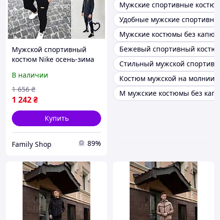
Мужские спортивные костюм
Удобные мужские спортивны
Мужские костюмы без капю
Бежевый спортивный костюм
Мужской спортивный
костюм Nike осень-зима
Стильный мужской спортив
теплый на флисе
В наличии
Костюм мужской на молнии 
стильный с молнией,
черный, серый, хаки
1 656
₴
М мужские костюмы без ка
1 242
₴
Купить
89%
Family Shop