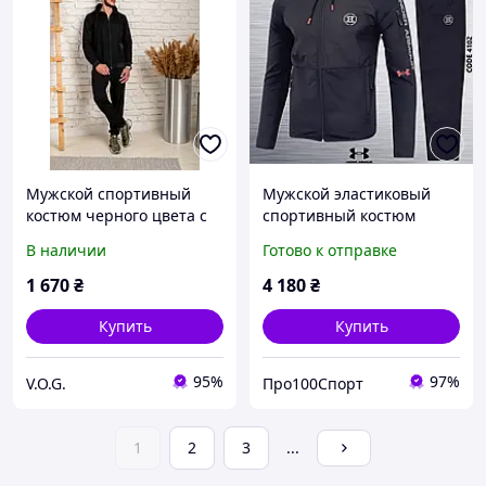
Мужской спортивный
Мужской эластиковый
костюм черного цвета с
спортивный костюм
кофтой на молнии и
Under Armour р. 3XL(54)
В наличии
Готово к отправке
брюками двухнить
1 670
₴
4 180
₴
Купить
Купить
95%
97%
V.O.G.
Про100Спорт
1
2
3
...