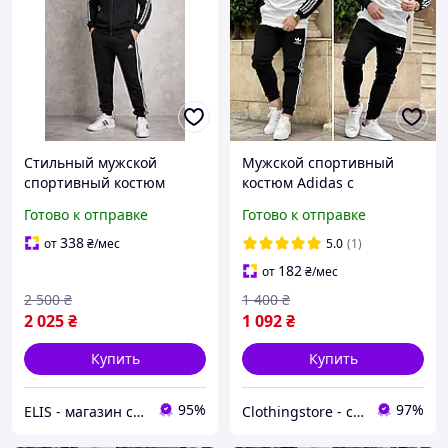
Стильный мужской
Мужской спортивный
спортивный костюм
костюм Adidas с
Adidas
лампасами. Стильный
Готово к отправке
Готово к отправке
спортивный костюм
Адидас на молнии
338
от
₴
/мес
5.0
(1)
182
от
₴
/мес
2 500
₴
1 400
₴
2 025
₴
1 092
₴
Купить
Купить
95%
97%
ELIS - магазин спортивной одежды
Сlothingstore - стиль та комфорт.