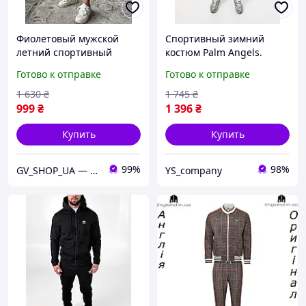
Фиолетовый мужской
Спортивный зимний
летний спортивный
костюм Palm Angels.
костюм, яркая футболка с
Мужской стильный
Готово к отправке
Готово к отправке
модным принтом и
зимний спортивный
свободные шорты
костюм черная кофта на
1 630
₴
1 745
₴
молнии + штаны
999
₴
1 396
₴
Купить
Купить
99%
98%
GV_SHOP_UA — мужская одежда нового поколения
YS_company