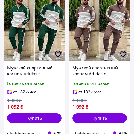
Мужской спортивный
Мужской спортивный
костюм Adidas с
костюм Adidas с
лампасами. Стильный
лампасами на молнии.
Готово к отправке
Готово к отправке
спортивный костюм
Стильный спортивный
Адидас на молнии 7
костюм Адидас 7 цветов
182
182
от
₴
/мес
от
₴
/мес
цветов
1 400
₴
1 400
₴
1 092
₴
1 092
₴
Купить
Купить
97%
97%
Сlothingstore - стиль та комфорт.
Сlothingstore - стиль та комфорт.