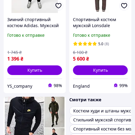
Зимний спортивный
Спортивный костюм
костюм Adidas. Мужской
мужской Lonsdale
стильный зимний
(Лонсдэйл джентльмены)
Готово к отправке
Готово к отправке
спортивный костюм с
Gentlemen из Англии в
начёсом - чёрная кофта
клітинку
5.0
(8)
на молнии + штаны.
1 745
₴
6 100
₴
1 396
₴
5 600
₴
Купить
Купить
98%
99%
YS_company
England
Смотри также
Костюм худи и штаны мужск
Стильний мужской спортивн
Спортивный костюм без мол