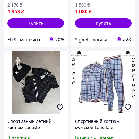
2 170
₴
1 500
₴
1 953
₴
1 080
₴
Купить
Купить
95%
98%
ELIS - магазин спортивной одежды
Signet - магазин для всей семьи!
Спортивный летний
Спортивный костюм
костюм Lacoste
мужской Lonsdale
Monogram Black
(Лонсдэйл джентльмены)
В наличии
Готово к отправке