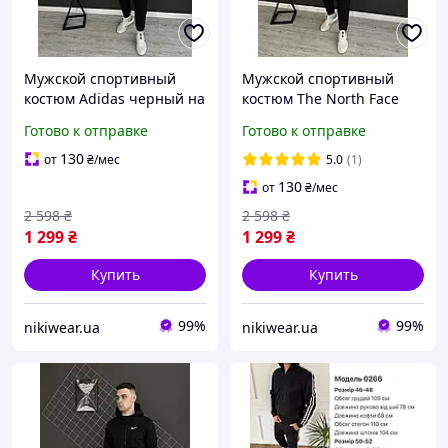
Мужской спортивный
Мужской спортивный
костюм Adidas черный на
костюм The North Face
змейке , Весенний
черный на змейке ,
Готово к отправке
Готово к отправке
осенний костюм Адидас
Весенний осенний
черный Кофта и Штаны
костюм TNF черный
130
от
₴
/мес
5.0
(1)
Кофта и Штаны
130
от
₴
/мес
2 598
₴
2 598
₴
1 299
₴
1 299
₴
Купить
Купить
99%
99%
nikiwear.ua
nikiwear.ua