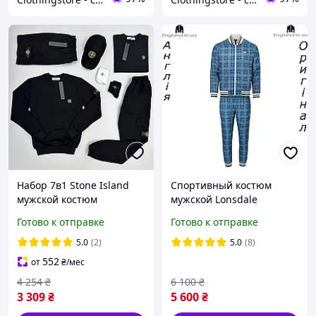
Набор 7в1 Stone Island
Спортивный костюм
мужской костюм
мужской Lonsdale
спортивный свитшот
(Лонсдэйл джентльмены)
Готово к отправке
Готово к отправке
брюки футболка шорты
Gentlemen из Англии в
кепка 2 пары носков
клітинку
5.0
(2)
5.0
(8)
Toyvoo Набір 7в1 Stone
552
от
₴
/мес
Island
4 254
₴
6 100
₴
3 309
₴
5 600
₴