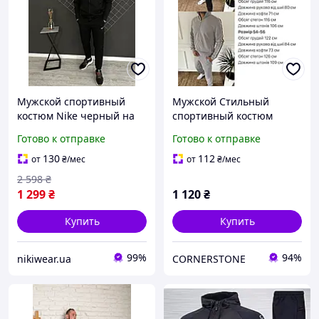
Мужской спортивный
Мужской Стильный
костюм Nike черный на
спортивный костюм
змейке , Весенний
двухнить, 46-48,50-52,54-
Готово к отправке
Готово к отправке
осенний костюм Найк
56,черный, графит,
черный Кофта и Штаны
серый.
130
112
от
₴
/мес
от
₴
/мес
2 598
₴
1 299
₴
1 120
₴
Купить
Купить
99%
94%
nikiwear.ua
CORNERSTONE