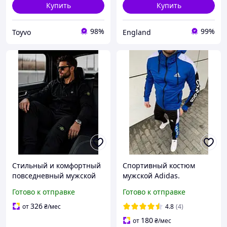
Купить
Купить
98%
99%
Toyvo
England
Стильный и комфортный
Спортивный костюм
повседневный мужской
мужской Adidas.
спортивный костюм
Спортивный костюм
Готово к отправке
Готово к отправке
Stone Island
Адидас
326
от
₴
/мес
4.8
(4)
180
от
₴
/мес