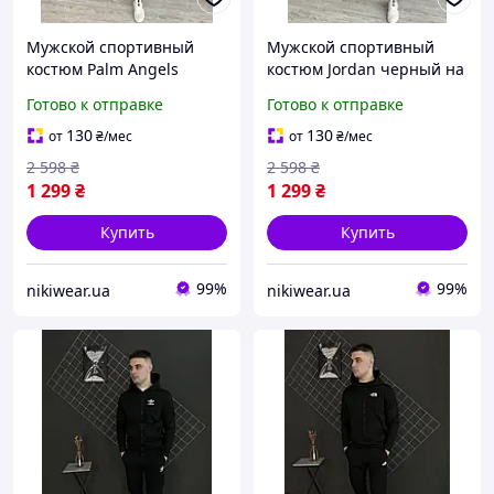
Мужской спортивный
Мужской спортивный
костюм Palm Angels
костюм Jordan черный на
черный на змейке ,
змейке , Весенний
Готово к отправке
Готово к отправке
Весенний осенний
осенний костюм Джордан
костюм Палм Ангелс
черный Кофта и Штаны
130
130
от
₴
/мес
от
₴
/мес
Кофта и Штаны
2 598
₴
2 598
₴
1 299
₴
1 299
₴
Купить
Купить
99%
99%
nikiwear.ua
nikiwear.ua