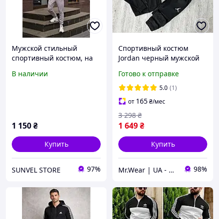
Мужской стильный
Спортивный костюм
спортивный костюм, на
Jordan черный мужской
змейке серого цвета
на змейке , Весенний
В наличии
Готово к отправке
костюм Джордан 3в1
Кофта + Штаны +
5.0
(1)
Футболка trek
165
от
₴
/мес
3 298
₴
1 150
₴
1 649
₴
Купить
Купить
97%
98%
SUNVEL STORE
Mr.Wear | UA - интернет-магазин мужской одежды