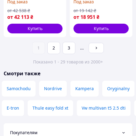
Под заказ
Под заказ
от
42 538
₴
от
19 142
₴
от
42 113
₴
от
18 951
₴
Купить
Купить
1
2
3
...
Показано 1 - 29 товаров из 2000+
Смотри также
Samochodu
Nordrive
Kampera
Oryginalny
E-tron
Thule easy fold xt
Vw multivan t5 2.5 dti
Покупателям