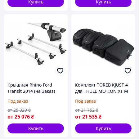
Купить
Купить
Крышная Rhino Ford
Комплект TOREB KJUST 4
Transit 2014 (на Заказ)
для THULE MOTION XT M
(на Заказ)
Под заказ
Под заказ
от
25 329
₴
от
21 752
₴
от
25 076
₴
от
21 535
₴
Купить
Купить