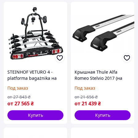
STEINHOF VETURO 4 -
Крышная Thule Alfa
platforma bagażnika на
Romeo Stelvio 2017 (на
hak на 4 rowery (на Заказ)
Заказ)
Под заказ
Под заказ
от
27 843
₴
от
21 656
₴
от
27 565
₴
от
21 439
₴
Купить
Купить