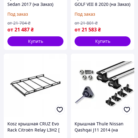
Sedan 2017 (на Заказ)
GOLF VIII 8 2020 (на Заказ)
Под заказ
Под заказ
от
21 704
₴
от
21 801
₴
от
21 487
₴
от
21 583
₴
Купить
Купить
Kosz крышная CRUZ Evo
Крышная Thule Nissan
Rack Citroën Relay L3H2 [
Qashqai J11 2014 (на
2014 - ] (на Заказ)
Заказ)