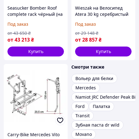
Seasucker Bomber Roof
Wieszak на Велосипед
complete rack чёрный (на
Atera 30 kg серебристый
Заказ)
(на Заказ)
Под заказ
Под заказ
от
43 650
₴
от
29 148
₴
от
43 213
₴
от
28 857
₴
Купить
Купить
Смотри также
Вольер для белки
Mercedes
Namiot JRC Defender Peak Biv
Ford
Палатка
Transit
Зубная паста dr wild
Movano
Carry-Bike Mercedes Vito