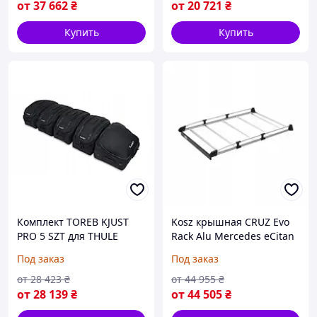
от
37 662
₴
от
20 721
₴
Купить
Купить
Комплект TOREB KJUST
Kosz крышная CRUZ Evo
PRO 5 SZT для THULE
Rack Alu Mercedes eCitan
MOTION 3 XL (на Заказ)
long [ 2021 - ] (на Заказ)
Под заказ
Под заказ
от
28 423
₴
от
44 955
₴
от
28 139
₴
от
44 505
₴