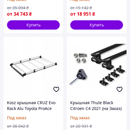
от
35 094
₴
от
19 142
₴
от
34 743
₴
от
18 951
₴
Купить
Купить
Kosz крышная CRUZ Evo
Крышная Thule Black
Rack Alu Toyota ProAce
Citroen C4 2021 (на Заказ)
City L1 [ 2019 - ] (на Заказ)
Под заказ
Под заказ
от
38 042
₴
от
20 931
₴