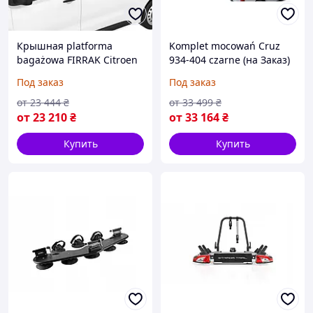
Крышная platforma
Komplet mocowań Cruz
bagażowa FIRRAK Citroen
934-404 czarne (на Заказ)
JUMPY III 3 L2H1 M 2016
Под заказ
Под заказ
(на Заказ)
от
23 444
₴
от
33 499
₴
от
23 210
₴
от
33 164
₴
Купить
Купить