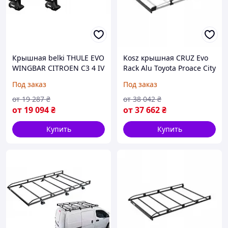
Крышная belki THULE EVO
Kosz крышная CRUZ Evo
WINGBAR CITROEN C3 4 IV
Rack Alu Toyota Proace City
hatchback 2025 (на Заказ)
Verso L1 [ 2019 - ] (на
Под заказ
Под заказ
Заказ)
от
19 287
₴
от
38 042
₴
от
19 094
₴
от
37 662
₴
Купить
Купить