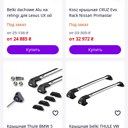
Belki dachowe Alu на
Kosz крышная CRUZ Evo
relingi для Lexus UX od
Rack Nissan Primastar
2019 (на Заказ)
L1H2 [ 2022 - ] (на Заказ)
Под заказ
Под заказ
от
25 136
₴
от
33 305
₴
от
24 885
₴
от
32 972
₴
Купить
Купить
Крышная Thule BMW 5
Крышная belki THULE VW