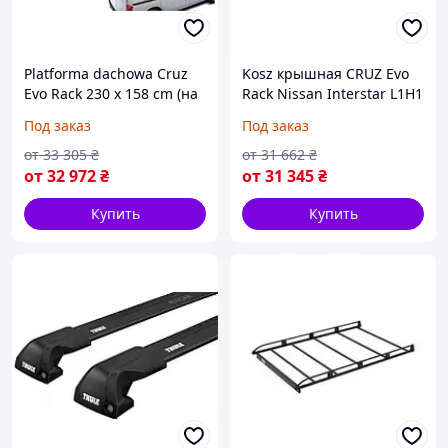
Platforma dachowa Cruz
Kosz крышная CRUZ Evo
Evo Rack 230 x 158 cm (на
Rack Nissan Interstar L1H1
Заказ)
[ 1998 - 2010 ] (на Заказ)
Под заказ
Под заказ
от
33 305
₴
от
31 662
₴
от
32 972
₴
от
31 345
₴
Купить
Купить