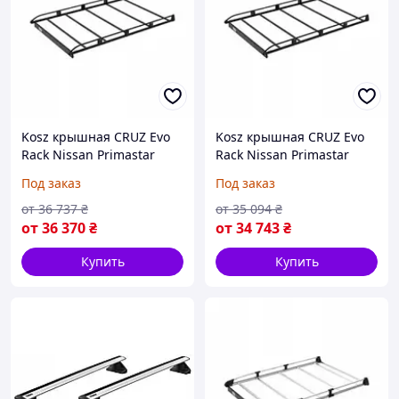
Kosz крышная CRUZ Evo
Kosz крышная CRUZ Evo
Rack Nissan Primastar
Rack Nissan Primastar
L1H1 [ 2022 - ] (на Заказ)
L2H2 [ 2002 - 2016 ] (на
Под заказ
Под заказ
Заказ)
от
36 737
₴
от
35 094
₴
от
36 370
₴
от
34 743
₴
Купить
Купить