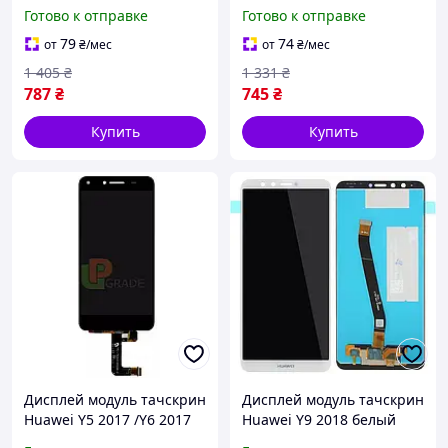
черный с рамкой синего
оригинал PRC
Готово к отправке
Готово к отправке
цвета Klein Blue
79
74
от
₴
/мес
от
₴
/мес
1 405
₴
1 331
₴
787
₴
745
₴
Купить
Купить
Дисплей модуль тачскрин
Дисплей модуль тачскрин
Huawei Y5 2017 /Y6 2017
Huawei Y9 2018 белый
черный