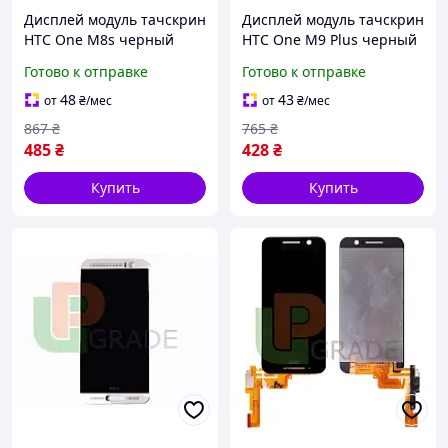
Дисплей модуль тачскрин
Дисплей модуль тачскрин
HTC One M8s черный
HTC One M9 Plus черный
Готово к отправке
Готово к отправке
48
43
от
₴
/мес
от
₴
/мес
867
₴
765
₴
485
₴
428
₴
Купить
Купить