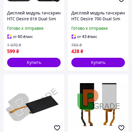
Дисплей модуль тачскрин
Дисплей модуль тачскрин
HTC Desire 616 Dual Sim
HTC Desire 700 Dual Sim
черный с рамкой
черный
Готово к отправке
Готово к отправке
60
43
от
₴
/мес
от
₴
/мес
1 070
₴
765
₴
599
₴
428
₴
Купить
Купить