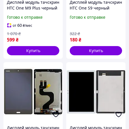
Дисплей модуль тачскрин
Дисплей модуль тачскрин
HTC One M9 Plus черный
HTC One S9 черный
c рамкой светло
Готово к отправке
Готово к отправке
золотистого цвета Silver
Gold
60
от
₴
/мес
1 070
₴
322
₴
599
₴
180
₴
Купить
Купить
Дисплей модуль тачскрин
Дисплей модуль тачскрин