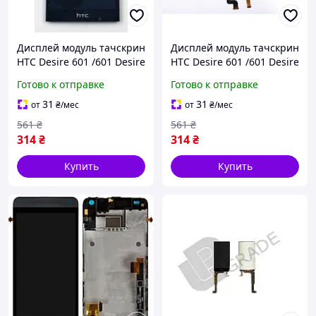
Дисплей модуль тачскрин
Дисплей модуль тачскрин
HTC Desire 601 /601 Desire
HTC Desire 601 /601 Desire
Dual Sim /315n черный с
Dual Sim /315n черный с
Готово к отправке
Готово к отправке
рамкой
рамкой белого цвета
31
31
от
₴
/мес
от
₴
/мес
561
₴
561
₴
314
₴
314
₴
Купить
Купить