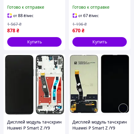
3i черный оригинал PRC с
20 Lite /Nova 3i черный
Готово к отправке
Готово к отправке
рамкой
оригинал PRC
88
67
от
₴
/мес
от
₴
/мес
1 567
₴
1 196
₴
878
₴
670
₴
Купить
Купить
Дисплей модуль тачскрин
Дисплей модуль тачскрин
Huawei P Smart Z /Y9
Huawei P Smart Z /Y9
Prime 2019 /Honor 9X
Prime 2019 /Honor 9X