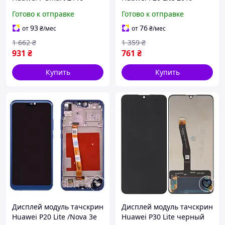
Prime 2019 черный
/Nova 5i /P40 Lite 4G
Готово к отправке
Готово к отправке
оригинал PRC с рамкой
черный оригинал PRC
зеленого цвета Emerald
93
76
от
₴
/мес
от
₴
/мес
Green
1 662
₴
1 359
₴
931
₴
761
₴
Купить
Купить
Дисплей модуль тачскрин
Дисплей модуль тачскрин
Huawei P20 Lite /Nova 3e
Huawei P30 Lite черный