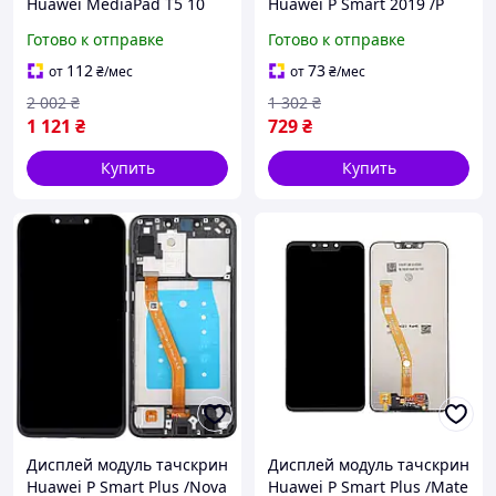
Huawei MediaPad T5 10
Huawei P Smart 2019 /P
AGS2-L03 /AGS2-L09
Smart Plus 2019 /P Smart
Готово к отправке
Готово к отправке
версия LTE черный с
2020 черный оригинал
отверстием под кнопку
PRC
112
73
от
₴
/мес
от
₴
/мес
меню (Home)
2 002
₴
1 302
₴
1 121
₴
729
₴
Купить
Купить
Дисплей модуль тачскрин
Дисплей модуль тачскрин
Huawei P Smart Plus /Nova
Huawei P Smart Plus /Mate