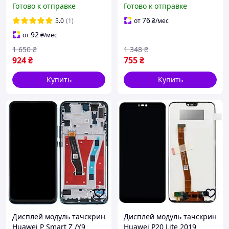
Готово к отправке
Готово к отправке
Global /9X Pro черный
Global /9X Pro черный
оригинал PRC с рамкой
оригинал PRC
76
5.0
(1)
от
₴
/мес
Midnight Black
92
от
₴
/мес
1 650
₴
1 348
₴
924
₴
755
₴
Купить
Купить
Дисплей модуль тачскрин
Дисплей модуль тачскрин
Huawei P Smart Z /Y9
Huawei P20 Lite 2019