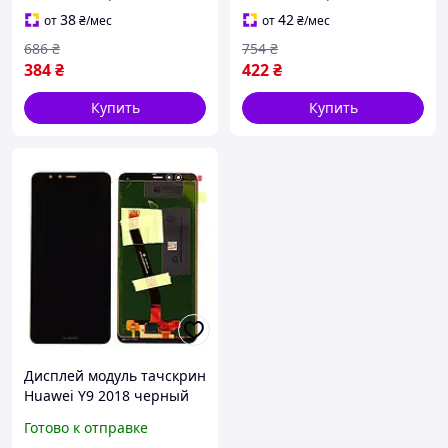
38
42
от
₴
/мес
от
₴
/мес
686
₴
754
₴
384
₴
422
₴
Купить
Купить
Дисплей модуль тачскрин
Huawei Y9 2018 черный
Готово к отправке