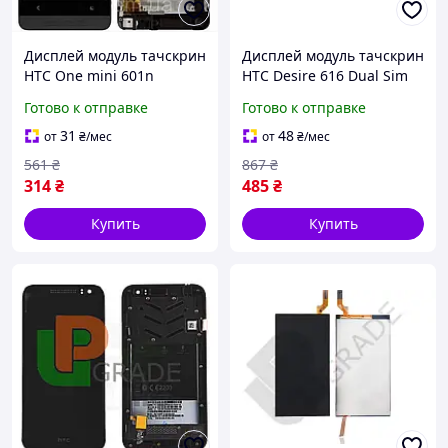
Дисплей модуль тачскрин
Дисплей модуль тачскрин
HTC One mini 601n
HTC Desire 616 Dual Sim
черный с рамкой ( без
черный
Готово к отправке
Готово к отправке
нижней вставки)
31
48
от
₴
/мес
от
₴
/мес
561
₴
867
₴
314
₴
485
₴
Купить
Купить