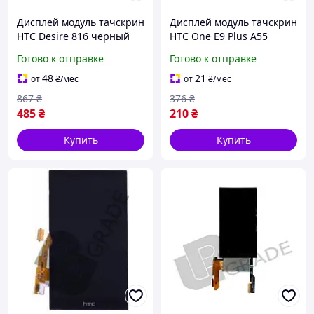
Дисплей модуль тачскрин
Дисплей модуль тачскрин
HTC Desire 816 черный
HTC One E9 Plus A55
желтый шлейф
черный
Готово к отправке
Готово к отправке
48
21
от
₴
/мес
от
₴
/мес
867
₴
376
₴
485
₴
210
₴
Купить
Купить