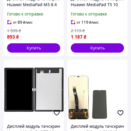
Huawei MediaPad M3 8.4
Huawei MediaPad T5 10
черный с черным
AGS2-L03 /AGS2-L09
Готово к отправке
Готово к отправке
шлейфом без кнопки
версия LTE белый с
Home
отверстием под кнопку
89
119
от
₴
/мес
от
₴
/мес
меню (Home)
1 595
₴
2 119
₴
893
₴
1 187
₴
Купить
Купить
Дисплей модуль тачскрин
Дисплей модуль тачскрин