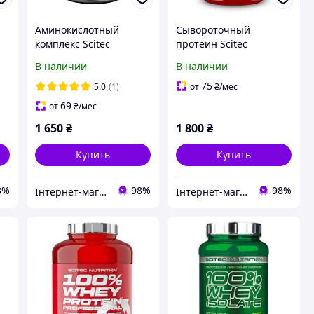
Аминокислотный
Сывороточный
комплекс Scitec
протеин Scitec
Nutrition Amino 5600
Nutrition 100% Whey
В наличии
В наличии
(500 tabs)
Protein Professional 920
g
75
5.0
(1)
от
₴
/мес
69
от
₴
/мес
1 650
₴
1 800
₴
Купить
Купить
8%
98%
98%
Інтернет-магазин спортивного харчування у Вінниці «Kings Nutrition»
Інтернет-магазин спортивного харчування у Вінниці «Kings Nutrition»