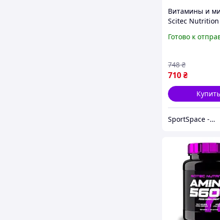
Витамины и м
Scitec Nutritio
Daily One, 60 к
Готово к отпра
748
₴
710
₴
Купит
SportSpace - Спортивное питание и витамины!