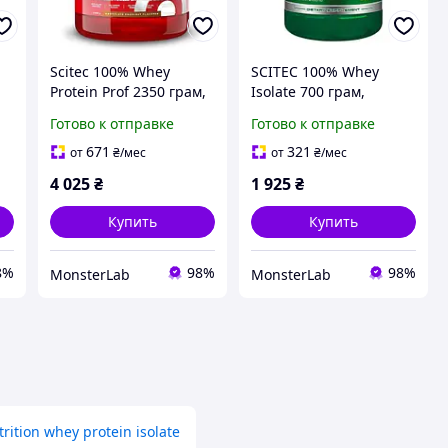
Scitec 100% Whey
SCITEC 100% Whey
Protein Prof 2350 грам,
Isolate 700 грам,
Банан
Шоколад
Готово к отправке
Готово к отправке
671
321
от
₴
/мес
от
₴
/мес
4 025
₴
1 925
₴
Купить
Купить
8%
98%
98%
MonsterLab
MonsterLab
trition whey protein isolate