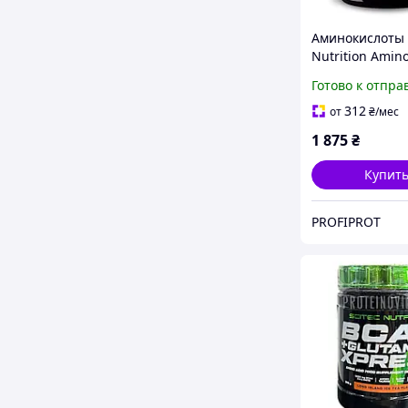
Аминокислоты 
Nutrition Amin
500 таб Венгри
Готово к отпра
312
от
₴
/мес
1 875
₴
Купит
PROFIPROT