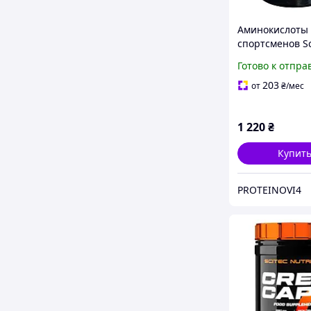
Аминокислоты 
спортсменов Sc
Nutrition
Готово к отпра
BCAA+Glutamin
300 g
203
от
₴
/мес
1 220
₴
Купит
PROTEINOVI4