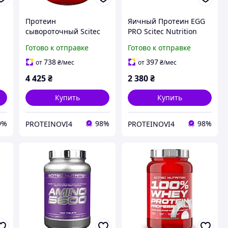
Протеин
Яичный Протеин EGG
сывороточный Scitec
PRO Scitec Nutrition
Nutrition 100 Whey
(900 грамм)
Готово к отправке
Готово к отправке
Protein Professional 78
порций
738
397
от
₴
/мес
от
₴
/мес
4 425
₴
2 380
₴
Купить
Купить
9%
98%
98%
PROTEINOVI4
PROTEINOVI4