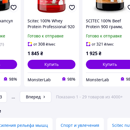
 капсул
Scitec 100% Whey
SCITEC 100% Beef
Protein Professional 920
Protein 900 грамм,
грам, Полуниця
Булочка с корицей
вке
Готово к отправке
Готово к отправке
308
321
(1)
от
₴
/мес
от
₴
/мес
1 845
₴
1 925
₴
ь
Купить
Купить
98%
98%
9
MonsterLab
MonsterLab
3
...
Вперед
Показано 1 - 29 товаров из 4000+
е
усиления рельефа мышц
Спорт и увлечения
Scitec nu