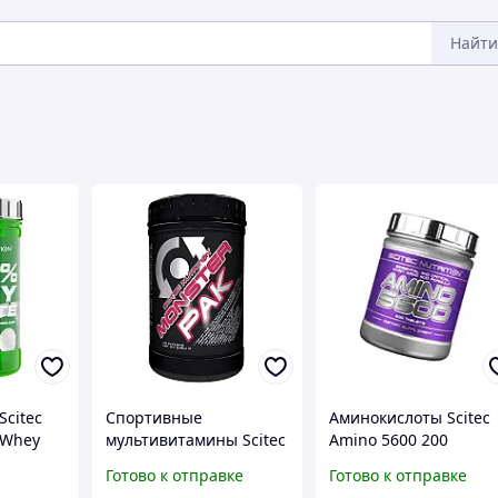
Найти
Scitec
Спортивные
Аминокислоты Scitec
 Whey
мультивитамины Scitec
Amino 5600 200
700 g
Nutrition Monster Pak
таблеток
Готово к отправке
Готово к отправке
(40 пакетиков)