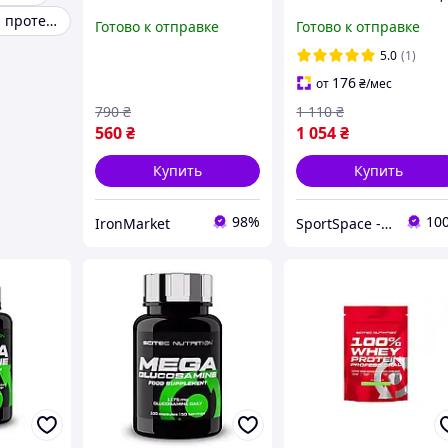
капсул
200 таблеток
Сывороточный протеин коктейль
Готово к отправке
Готово к отправке
5.0
(1)
176
от
₴
/мес
790
₴
1 110
₴
560
₴
1 054
₴
Купить
Купить
98%
10
IronMarket
SportSpace - Спортивное питание и витамины!