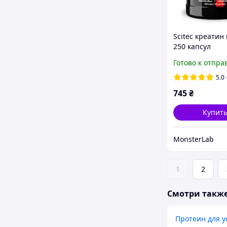
Scitec креатин
250 капсул
Готово к отпра
5.0
745
₴
Купит
MonsterLab
1
2
Смотри такж
Протеин для 