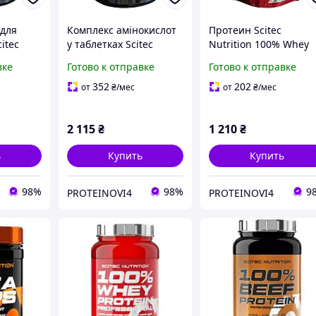
для
Комплекс амінокислот
Протеин Scitec
itec
у таблетках Scitec
Nutrition 100% Whey
Nutrition Amino 5600 -
Protein Professional -
вке
Готово к отправке
Готово к отправке
e Xpress
500 таблеток Scitec
500 g / 16 servings /
Nutrition Amino 5600 -
352
202
от
₴
/мес
от
₴
/мес
500 таблеток
2 115
₴
1 210
₴
ь
Купить
Купить
98%
98%
9
PROTEINOVI4
PROTEINOVI4