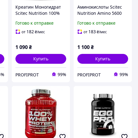
Креатин Моногидрат
Аминокислоты Scitec
Scitec Nutrition 100%
Nutrition Amino 5600
Creatine Monohydrate
200 таб Венгрия
Готово к отправке
Готово к отправке
300 г Венгрия
182
183
от
₴
/мес
от
₴
/мес
1 090
₴
1 100
₴
Купить
Купить
4%
99%
99%
PROFIPROT
PROFIPROT