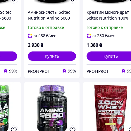
Scitec
Аминокислоты Scitec
Креатин моногидрат
o 5600
Nutrition Amino 5600
Scitec Nutrition 100%
я
1000 таб Венгрия
Creatine monohydrate
вке
Готово к отправке
Готово к отправке
500 г Венгрия
488
230
от
₴
/мес
от
₴
/мес
2 930
₴
1 380
₴
ь
Купить
Купить
99%
99%
9
PROFIPROT
PROFIPROT