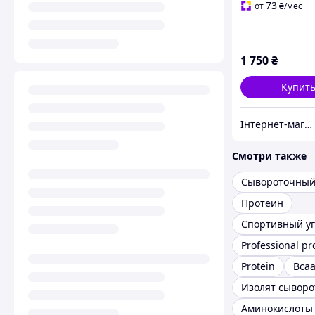
73
от
₴
/мес
1 750
₴
Купит
Інтернет-магазин спортивного харчування у Вінниці «Kings Nutrition»
Смотри также
Протеин
Спортивный уг
Professional pr
Protein
Bca
Аминокислоты