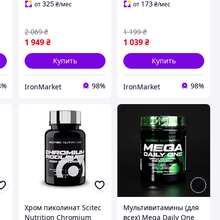
325
173
от
₴
/мес
от
₴
/мес
2 069
₴
1 199
₴
1 949
₴
1 039
₴
Купить
Купить
8%
98%
98%
IronMarket
IronMarket
Хром пиколинат Scitec
Мультивитамины (для
Nutrition Chromium
всех) Mega Daily One