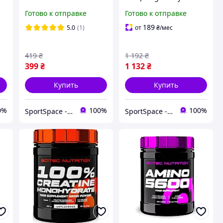
Picolinate 200 мкг (100
(120 caps) Scitec
Готово к отправке
Готово к отправке
таблеток, порций) без
Nutrition
вкуса
189
5.0
(1)
от
₴
/мес
419
₴
1 192
₴
399
₴
1 132
₴
Купить
Купить
0%
100%
100%
SportSpace - Спортивное питание и витамины!
SportSpace - Спортивное питание и витамины!