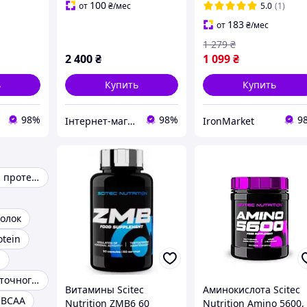
100
от
₴
/мес
5.0
(1)
183
от
₴
/мес
1 279
₴
2 400
₴
1 099
₴
ь
Купить
Купить
98%
98%
9
Інтернет-магазин спортивного харчування у Вінниці «Kings Nutrition»
IronMarket
Сывороточный протеин
олок
otein
a
Изолят сывороточного протеина
Витамины Scitec
Аминокислота Scitec
 BCAA
Nutrition ZMB6 60
Nutrition Amino 5600,