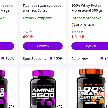
инералы
Препарат для суставов
100% Whey Protein
n Mega
и связок Scitec
Professional 500 gr
апсул
Nutrition Mega
(Wild Berry)
вке
Готово к отправке
Готово к отправке
Glucosamine, 100
капсул
218
от
₴
/мес
737
₴
1 573
₴
699
₴
1 311
₴
ь
Купить
Купить
100%
100%
9
SportSpace - Спортивное питание и витамины!
Conor.kiev