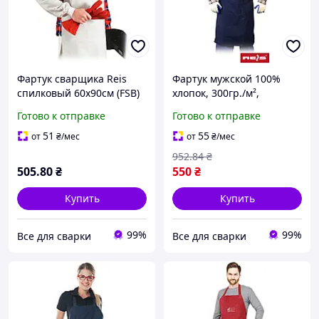
Фартук сварщика Reis
Фартук мужской 100%
спилковый 60х90см (FSB)
хлопок, 300гр./м²,
115*71см., темно-синий,
Готово к отправке
Готово к отправке
Reis
51
55
от
₴
/мес
от
₴
/мес
952
.84
₴
505
.80
₴
550
₴
Купить
Купить
99%
99%
Все для сварки
Все для сварки