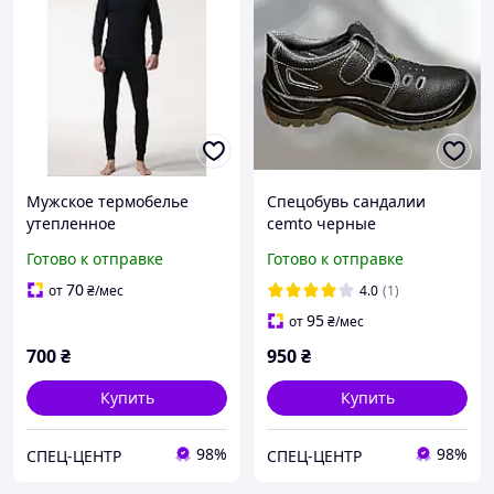
Мужское термобелье
Спецобувь сандалии
утепленное
cemto черные
Готово к отправке
Готово к отправке
70
от
₴
/мес
4.0
(1)
95
от
₴
/мес
700
₴
950
₴
Купить
Купить
98%
98%
СПЕЦ-ЦЕНТР
СПЕЦ-ЦЕНТР