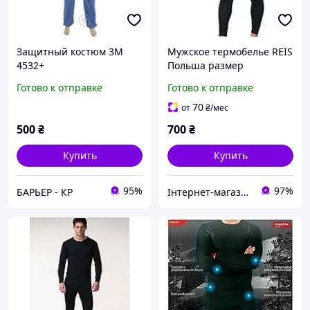
Защитный костюм 3М
Мужское термобелье REIS
4532+
Польша размер
M,L,XL,2XL
Готово к отправке
Готово к отправке
70
от
₴
/мес
500
₴
700
₴
Купить
Купить
95%
97%
БАРЬЕР - КР
Інтернет-магазин "Закупка онлайн"