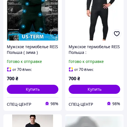
Мужское термобелье REIS
Мужское термобелье REIS
Польша ( зима )
Польша :
Готово к отправке
Готово к отправке
70
70
от
₴
/мес
от
₴
/мес
700
₴
700
₴
Купить
Купить
98%
98%
СПЕЦ-ЦЕНТР
СПЕЦ-ЦЕНТР