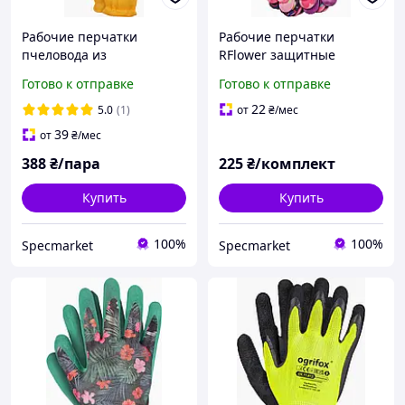
Рабочие перчатки
Рабочие перчатки
пчеловода из
RFlower защитные
натуральной козьей кожи
(трикотаж) 6 пар в
Готово к отправке
Готово к отправке
с вентилируемой
блистере
манжетой
22
5.0
(1)
от
₴
/мес
39
от
₴
/мес
388
₴/пара
225
₴/комплект
Купить
Купить
100%
100%
Specmarket
Specmarket