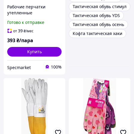
Тактическая обувь стимул
Рабочие перчатки
утепленные
Тактическая обувь YDS
водонепроницаемые с
Готово к отправке
Тактическая обувь осень
флисовой подкладкой
RPOLARGJAPAN
39
от
₴
/мес
Кофта тактическая хаки
393
₴/пара
Купить
100%
Specmarket