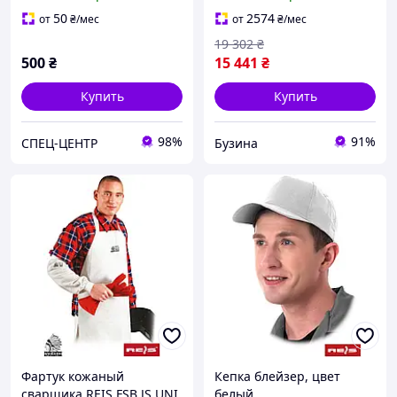
50
2574
от
₴
/мес
от
₴
/мес
19 302
₴
500
₴
15 441
₴
Купить
Купить
98%
91%
СПЕЦ-ЦЕНТР
Бузина
Фартук кожаный
Кепка блейзер, цвет
сварщика REIS FSB JS UNI
белый