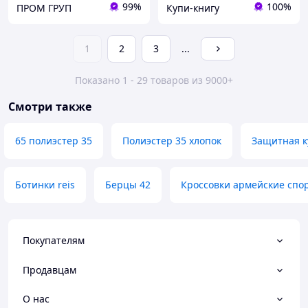
99%
100%
ПРОМ ГРУП
Купи-книгу
1
2
3
...
Показано 1 - 29 товаров из 9000+
Смотри также
65 полиэстер 35
Полиэстер 35 хлопок
Защитная ку
Ботинки reis
Берцы 42
Кроссовки армейские спо
Покупателям
Продавцам
О нас