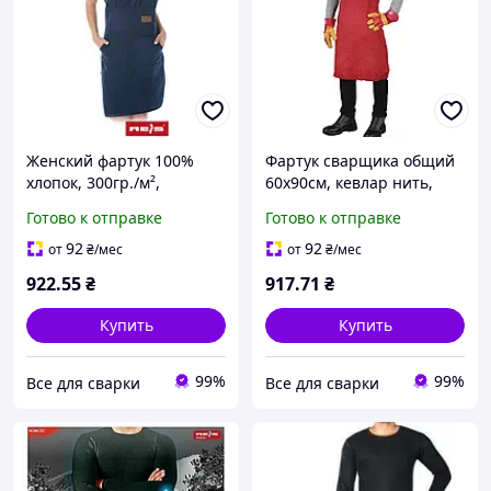
Женский фартук 100%
Фартук сварщика общий
хлопок, 300гр./м²,
60х90см, кевлар нить,
85*60см., темно-синий,
красный, Reis
Готово к отправке
Готово к отправке
Reis
92
92
от
₴
/мес
от
₴
/мес
922
.55
₴
917
.71
₴
Купить
Купить
99%
99%
Все для сварки
Все для сварки