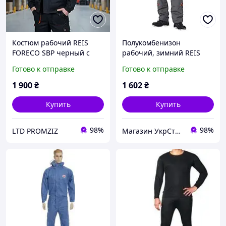
Костюм рабочий REIS
Полукомбенизон
FORECO SBP черный с
рабочий, зимний REIS
оранжевым 46-62, куртка
(Pro Win B) Reis Pro Win-B
Готово к отправке
Готово к отправке
и брюки
1 900
₴
1 602
₴
Купить
Купить
98%
98%
LTD PROMZIZ
Магазин УкрСтройСнаб