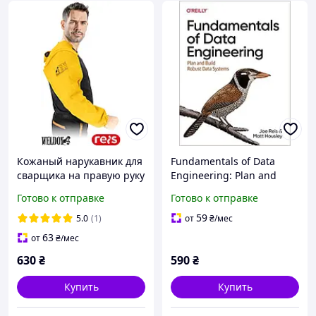
Кожаный нарукавник для
Fundamentals of Data
сварщика на правую руку
Engineering: Plan and
WELDOK WY-REKAWB-P-Y
Build Robust Data
Готово к отправке
Готово к отправке
Systems, Joe Reis
59
5.0
(1)
от
₴
/мес
63
от
₴
/мес
630
₴
590
₴
Купить
Купить