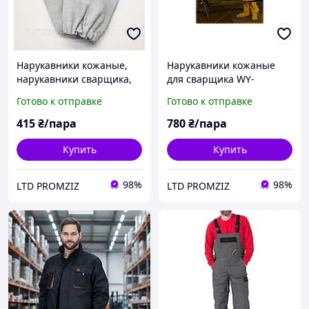
Нарукавники кожаные,
Нарукавники кожаные
нарукавники сварщика,
для сварщика WY-
нарукавники защитные
REKAWB Y UNI (23")
Готово к отправке
Готово к отправке
Польша
415
₴/пара
780
₴/пара
Купить
Купить
98%
98%
LTD PROMZIZ
LTD PROMZIZ