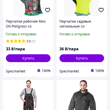
Перчатки рабочие Reis
Перчатки садовые
OX-Poligrass со
сигнальные со
вспененным латексом,
вспененным латексом
Готово к отправке
Готово к отправке
полиэстер
LATEKSFOAM YB
5.0
(1)
33
₴/пара
36
₴/пара
Купить
Купить
100%
100%
Specmarket
Specmarket