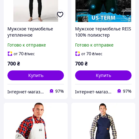
Мужское термобелье
Мужское термобелье REIS
утепленное
100% полиэстер
Готово к отправке
Готово к отправке
70
70
от
₴
/мес
от
₴
/мес
700
₴
700
₴
Купить
Купить
97%
97%
Інтернет-магазин "Закупка онлайн"
Інтернет-магазин "Закупка онлайн"