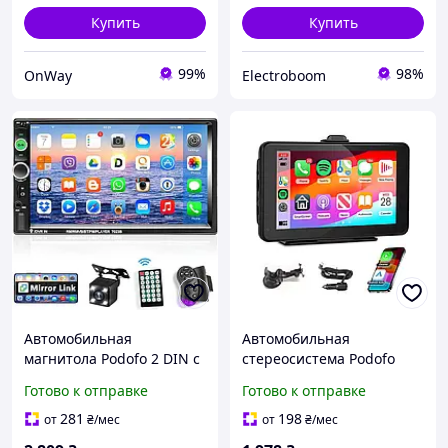
Купить
Купить
99%
98%
OnWay
Electroboom
Автомобильная
Автомобильная
магнитола Podofo 2 DIN с
стереосистема Podofo
Bluetooth 7 дюймов
Y3803 с 7-дюймовым
Готово к отправке
Готово к отправке
сенсорный экран MP5 FM
сенсорным экраном
AUX камера заднего вида
Bluetooth CarPlay Android
281
198
от
₴
/мес
от
₴
/мес
черная
Auto черная