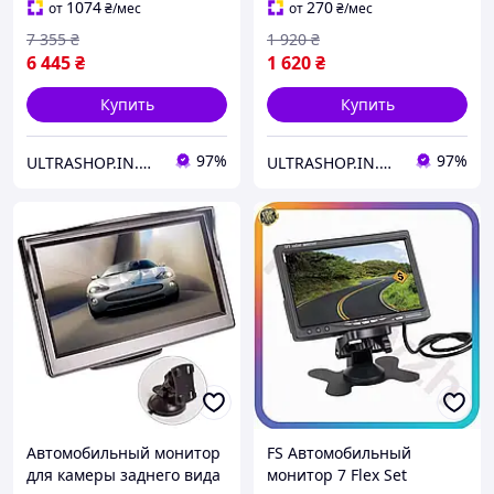
HDMI, VGA Northwest
1074
270
от
₴
/мес
от
₴
/мес
7 355
₴
1 920
₴
6 445
₴
1 620
₴
Купить
Купить
97%
97%
ULTRASHOP.IN.UA 🛒 Интернет-магазин трендовых гаджетов
ULTRASHOP.IN.UA 🛒 Интернет-магазин трендовых гаджетов
Автомобильный монитор
FS Автомобильный
для камеры заднего вида
монитор 7 Flex Set