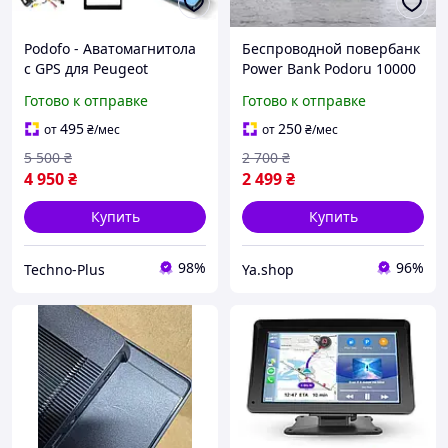
Podofo - Аватомагнитола
Беспроводной повербанк
с GPS для Peugeot
Power Bank Podoru 10000
208/2008 2008-2015, 10-
mAh MagSafe магнитный
Готово к отправке
Готово к отправке
дюймовый сенсорный
Powerbank USB 22,5 Вт
экран Wi-Fi Bluetooth FM
для iPhone с Type-C
495
250
от
₴
/мес
от
₴
/мес
RDS
5 500
₴
2 700
₴
4 950
₴
2 499
₴
Купить
Купить
98%
96%
Techno-Plus
Ya.shop