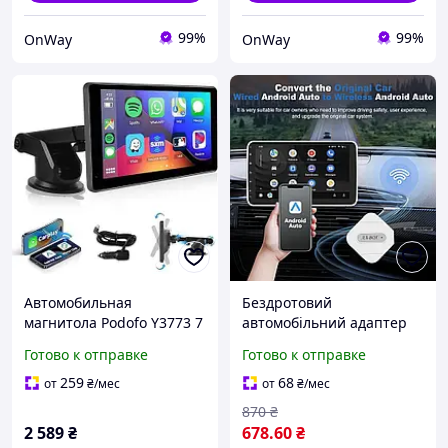
99%
99%
OnWay
OnWay
Автомобильная
Бездротовий
магнитола Podofo Y3773 7
автомобільний адаптер
дюймов сенсорный экран
podofo для Android
Готово к отправке
Готово к отправке
Apple CarPlay Bluetooth
GPS черная
259
68
от
₴
/мес
от
₴
/мес
870
₴
2 589
₴
678
.60
₴