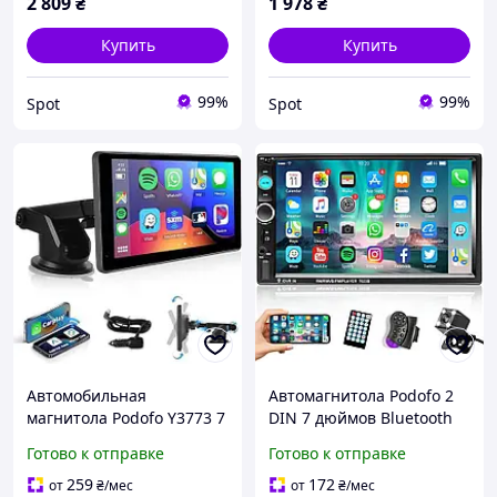
2 809
₴
1 978
₴
Купить
Купить
99%
99%
Spot
Spot
Автомобильная
Автомагнитола Podofo 2
магнитола Podofo Y3773 7
DIN 7 дюймов Bluetooth
дюймов сенсорный экран
MirrorLink FM USB SD AUX
Готово к отправке
Готово к отправке
Apple CarPlay Bluetooth
управление с руля
черная
черная
259
172
от
₴
/мес
от
₴
/мес