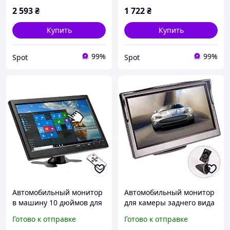
2 593
₴
1 722
₴
Купить
Купить
99%
99%
Spot
Spot
Автомобильный монитор
Автомобильный монитор
в машину 10 дюймов для
для камеры заднего вида
камеры заднего вида
Podofo XSP-04, 5" дюймов,
Готово к отправке
Готово к отправке
Podofo K101, 1024х600, AV,
на стойке