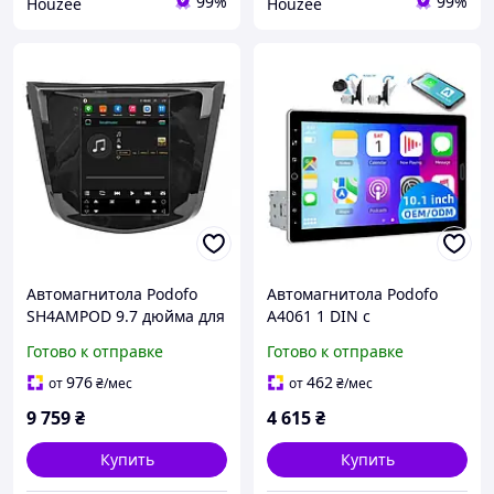
99%
99%
Houzee
Houzee
Автомагнитола Podofo
Автомагнитола Podofo
SH4AMPOD 9.7 дюйма для
A4061 1 DIN с
Nissan Qashqai 2013-2017
поворотным 10.1
Готово к отправке
Готово к отправке
с GPS 4G Wi-Fi Bluetooth
дюймовым экраном для
поддержки CarPlay
976
462
от
₴
/мес
от
₴
/мес
Android Auto Bluetooth
9 759
₴
4 615
₴
Купить
Купить