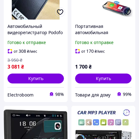
Автомобильный
Портативная
видеорегистратор Podofo
автомобильная
с сенсорным экраном
стереосистема PODOFO
Готово к отправке
Готово к отправке
3327 7-дюймовый HD
дисплей с Bluetooth
308
170
от
₴
/мес
от
₴
/мес
3 950
₴
3 081
₴
1 700
₴
Купить
Купить
98%
99%
Electroboom
Товари для дому