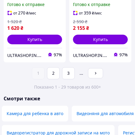
Podofo XSP-05, 5" дюймов
дюймов Podofo для
Готово к отправке
Готово к отправке
камеры заднего вида с
креплением на торпедо
270
359
от
₴
/мес
от
₴
/мес
LCD SET18-F
1 920
₴
2 590
₴
1 620
₴
2 155
₴
Купить
Купить
97%
97%
ULTRASHOP.IN.UA 🛒 Интернет-магазин трендовых гаджетов
ULTRASHOP.IN.UA 🛒 Интернет-магазин трендовых гаджетов
1
2
3
...
Показано 1 - 29 товаров из 600+
Смотри также
Камера для ребенка в авто
Видеоняня для автомобиля
Видеорегистратор для дорожной записи на мото
Регис