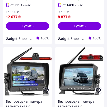
камерами заднего вида
монитор 10.36" дюймов с
Podofo A3554, для
двумя камерами заднего
2113
1480
от
₴
/мес
от
₴
/мес
грузовиков,
вида Podofo A3680,
15 000
₴
9 500
₴
CarPlay/Android Auto,
Android
12 677
₴
8 877
₴
Купить
Купить
100%
100%
Gadget-Shop - интернет магазин гаджетов и аксессуаров
Gadget-Shop - интернет магазин гаджетов и аксессуаров
Беспроводная камера
Беспроводная камера
заднего вида с
заднего вида с