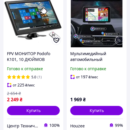
FPV МОНИТОР Podofo
Мультимедийный
K101, 10 ДЮЙМОВ
автомобильный
1024х600 с AV / VGA /
стереоресивер Podofo
Готово к отправке
Готово к отправке
HDMI / BNC / USB входом,
Y3803 с 7-дюймовым
AeroX
сенсорным экраном
197
5.0
(1)
от
₴
/мес
225
от
₴
/мес
2 654
₴
2 249
₴
1 969
₴
Купить
Купить
100%
99%
Центр Технической Безопасности
Houzee