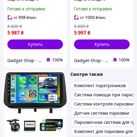
монитором 7" для
монитором 7" для FIAT
Готово к отправке
Готово к отправке
Mercedes Sprinter 2006-
Ducato, Peugeot Boxer,
2019 Podofo A4499,
Citroen Jumper 2006-2017
998
1000
от
₴
/мес
от
₴
/мес
парковочный комплекс с
Podofo A4500,
6 600
₴
6 600
₴
парковочный
5 987
₴
5 997
₴
Купить
Купить
100%
100%
Gadget-Shop - интернет магазин гаджетов и аксессуаров
Gadget-Shop - интернет магазин гаджетов и аксессуаров
Смотри также
Комплект парктроников
Система помощи при парков
Система контроля парковки
Датчик система парковки
Парковочная система для гр
Комплект для парковки для 