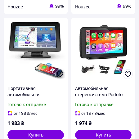
99%
99%
Houzee
Houzee
Портативная
Автомобильная
автомобильная
стереосистема Podofo
стереосистема PODOFO
Y3803 7 дюймов
Готово к отправке
Готово к отправке
A3327 7 дюймов HD экран
сенсорный экран
Bluetooth голосовое
Bluetooth CarPlay Android
198
197
от
₴
/мес
от
₴
/мес
управление черная
Auto черная
1 983
₴
1 974
₴
Купить
Купить