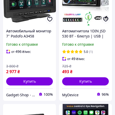
Автомобильный монитор
Автомагнитола 1DIN JSD
7" Podofo A3458
530 BT - блютуз | USB |
мультимедийный,
AUX | SDCard
Готово к отправке
Готово к отправке
сенсорный с
CarPlay/Android Auto для
496
от
₴
/мес
5.0
(1)
камер Love&Life -online-
49
от
₴
/мес
multimarket-
3 800
₴
725
₴
2 977
₴
493
₴
Купить
Купить
100%
96%
Gadget-Shop - интернет магазин гаджетов и аксессуаров
MyDevice