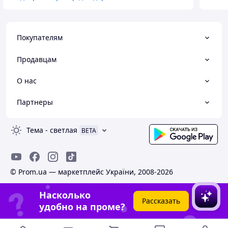
Покупателям
Продавцам
О нас
Партнеры
Тема
-
светлая
BETA
© Prom.ua — маркетплейс України, 2008-2026
Насколько
Рассказать
удобно на проме?