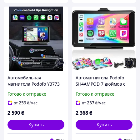
Автомобильная
Автомагнитола Podofo
магнитола Podofo Y3773
SH4AMPOD 7 дюймов с
мультимедийный плеер с
Apple CarPlay Android
Готово к отправке
Готово к отправке
7 дюймовым экраном для
Auto для автомобилей с
Apple CarPlay и Android
GPS Bluetooth Wi-Fi
259
237
от
₴
/мес
от
₴
/мес
2 590
₴
2 368
₴
Купить
Купить