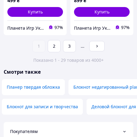
499
₴
899
₴
Купить
Купить
97%
97%
Планета Игр Украина 💙💛
Планета Игр Украина 💙💛
1
2
3
...
Показано 1 - 29 товаров из 4000+
Смотри также
Планер твердая обложка
Блокнот недатированный pla
Блокнот для записи и творчества
Деловой блокнот дл
Покупателям