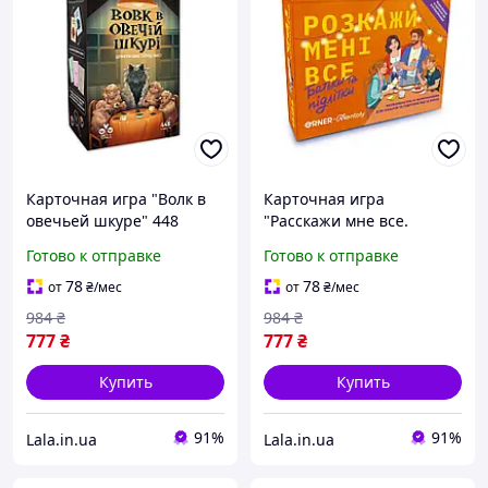
Карточная игра "Волк в
Карточная игра
овечьей шкуре" 448
"Расскажи мне все.
карточек инструкция от
Родители и подростки"
Готово к отправке
Готово к отправке
10лет
150 карточек с вопросами
от 12лет
78
78
от
₴
/мес
от
₴
/мес
984
₴
984
₴
777
₴
777
₴
Купить
Купить
91%
91%
Lala.in.ua
Lala.in.ua