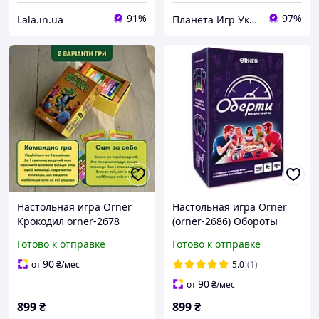
91%
97%
Lala.in.ua
Планета Игр Украина 💙💛
Настольная игра Orner
Настольная игра Orner
Крокодил orner-2678
(orner-2686) Обороты
Готово к отправке
Готово к отправке
90
от
₴
/мес
5.0
(1)
90
от
₴
/мес
899
₴
899
₴