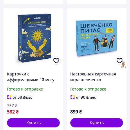
Карточки с
Настольная карточная
аффирмациями "Я могу
игра шевченко
все!" orner-2309, 48
спрашивает об
Готово к отправке
Готово к отправке
карточек, 7 сфер жизни и
украинской музыке Orner
инструкция по
orner-2221
58
90
от
₴
/мес
от
₴
/мес
использованию
737
₴
582
₴
899
₴
Купить
Купить