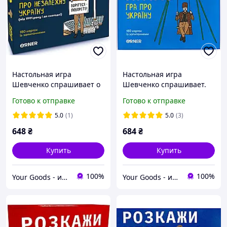
Настольная игра
Настольная игра
Шевченко спрашивает о
Шевченко спрашивает.
Независимой Украине
Игра про Украину (укр.)
Готово к отправке
Готово к отправке
(укр.)
5.0
(1)
5.0
(3)
648
₴
684
₴
Купить
Купить
100%
100%
Your Goods - интернет-магазин настольных игр
Your Goods - интернет-магазин настольных игр