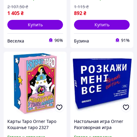
истории и языке SPICY
Игра об Украине" 1909
pelican
2 107
.50
₴
1 115
₴
1 405
₴
892
₴
Купить
Купить
96%
91%
Веселка
Бузина
Карты Таро Orner Таро
Настольная игра Orner
Кошачье таро 2327
Разговорная игра
buzyna
Расскажи мне все! Friends