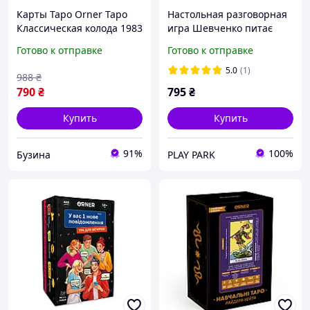
Карты Таро Orner Таро
Настольная разговорная
Классическая колода 1983
игра Шевченко питає
buzyna
(для компанії)
Готово к отправке
Готово к отправке
5.0
(1)
988
₴
790
₴
795
₴
Купить
Купить
91%
100%
Бузина
PLAY PARK