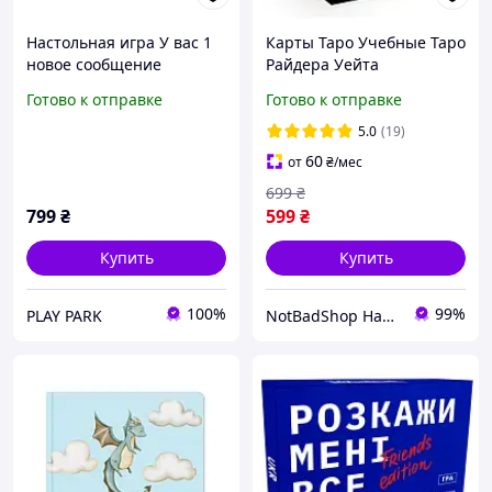
Настольная игра У вас 1
Карты Таро Учебные Таро
новое сообщение
Райдера Уейта
Готово к отправке
Готово к отправке
5.0
(19)
60
от
₴
/мес
699
₴
799
₴
599
₴
Купить
Купить
100%
99%
PLAY PARK
NotBadShop Настольные игры