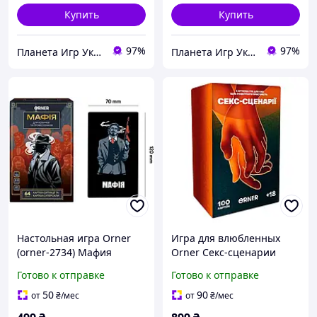
Купить
Купить
97%
97%
Планета Игр Украина 💙💛
Планета Игр Украина 💙💛
Настольная игра Orner
Игра для влюбленных
(orner-2734) Мафия
Orner Секс-сценарии
(orner-2866)
Готово к отправке
Готово к отправке
50
90
от
₴
/мес
от
₴
/мес