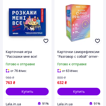
Карточная игра
Карточки саморефлексии
"Расскажи мне все!
"Разговор с собой" orner-
Friends edition" 150
2971, 100 карточек
Готово к отправке
Готово к отправке
карточек с вопросами от
14лет
76
63
от
₴
/мес
от
₴
/мес
966
₴
800
₴
763
₴
632
₴
Купить
Купить
91%
91%
Lala.in.ua
Lala.in.ua