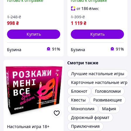
Готово к отправке
Готово к отправке
edition 1607 pelican
186
от
₴
/мес
1 248
₴
1 399
₴
998
₴
1 119
₴
Купить
Купить
91%
91%
Бузина
Бузина
Смотри также
Лучшие настольные игры
Карточные настольные игры
Блокнот
Головоломки
Квесты
Развивающие
Монополия
Мафия
Дорожный формат
Приключения
Настольная игра 18+