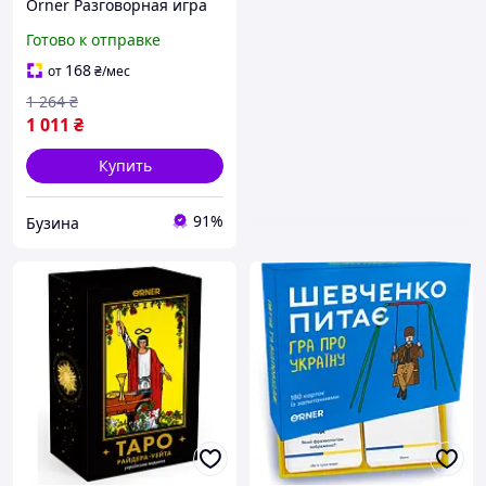
Orner Разговорная игра
Расскажи мне все! Sex
Готово к отправке
edition (укр.) MG-4133958
Ukr koshik
168
от
₴
/мес
1 264
₴
1 011
₴
Купить
91%
Бузина