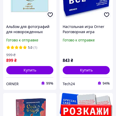
Альбом для фотографий
Настольная игра Orner
для новорожденных
Разговорная игра
«Дракончик» 96 стр. /
Расскажи мне все! Friends
Готово к отправке
Готово к отправке
Детский фотоальбом для
edition (1607)
мальчика
5.0
(1)
999
₴
899
₴
843
₴
Купить
Купить
99%
94%
ORNER
Tech24