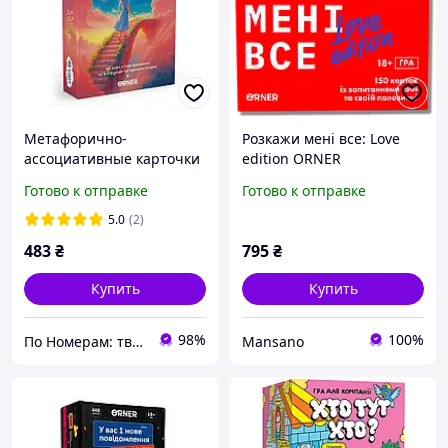
Метафорично-
Розкажи мені все: Love
ассоциативные карточки
edition ORNER
"Сила во мне" orner-3031,
Готово к отправке
Готово к отправке
48 карточек, инструкция
!|PNB|!
5.0
(2)
483
₴
795
₴
Купить
Купить
98%
100%
По Номерам: творчество, книги, игры и кофе
Mansano