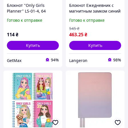
Блокнот "Only Girls
Блокнот Ежедневник с
Planner" LS-01-4, 64
магнитным замком синий
страницы
212*148мм Every Day
Готово к отправке
Готово к отправке
Planner
545
₴
114
₴
463
.25
₴
Купить
Купить
94%
98%
GetMax
Langeron