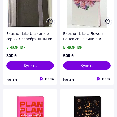
Блокнот Like U в линию
Блокнот Like U Flowers
серый с серебрянным B6
Венок 2в1 в линию и
Pro на резинке кремовый
клетку
В наличии
В наличии
блок
300
₴
500
₴
Купить
Купить
100%
100%
kanzler
kanzler