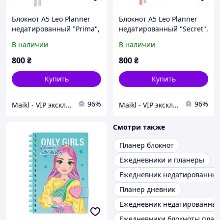
Блокнот А5 Leo Planner
Блокнот А5 Leo Planner
недатированный "Prima",
недатированный "Secret",
мягкий, сиреневый, 320
мягкий, бежевый, 320
В наличии
В наличии
страниц
страниц
800
₴
800
₴
Купить
Купить
96%
96%
Maikl - VIP эксклюзив товаров в Украине.
Maikl - VIP эксклюзив товаров в Украине.
Смотри также
Планер блокнот
Ежедневники и планеры
Ежедневник недатированны
Планер дневник
Ежедневник недатированны
Ежедневники блокноты пла