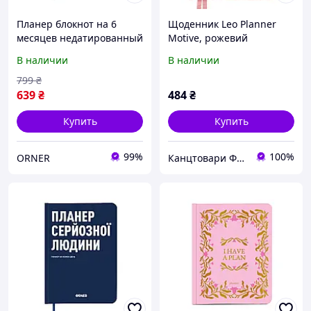
Планер блокнот на 6
Щоденник Leo Planner
месяцев недатированный
Motive, рожевий
с твердой обложкой «Мои
В наличии
В наличии
ежедневные планы»
черный 256 стр. /
799
₴
Дневник для записей
639
₴
484
₴
Купить
Купить
99%
100%
ORNER
Канцтовари ФОП Алiбаба