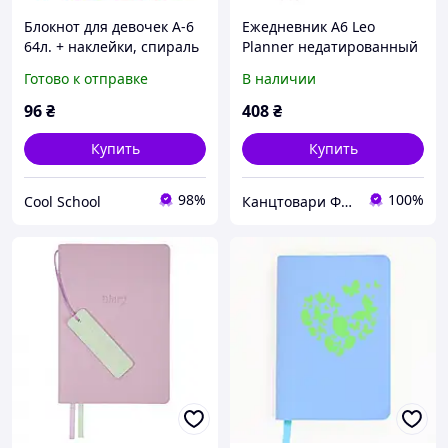
Блокнот для девочек А-6
Ежедневник А6 Leo
64л. + наклейки, спираль
Planner недатированный
Only Girls Planner LiziStar
"Tenero", мягкий, 320
Готово к отправке
В наличии
LS-01
страниц
96
₴
408
₴
Купить
Купить
98%
100%
Cool School
Канцтовари ФОП Алiбаба