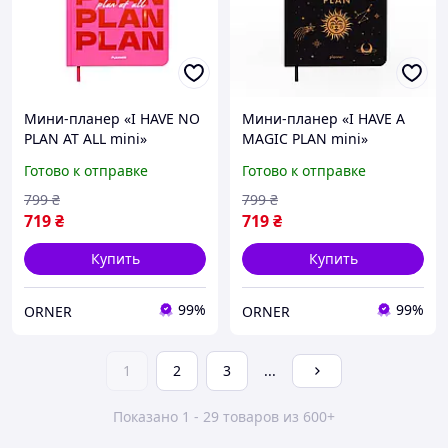
Мини-планер «I HAVE NO
Мини-планер «I HAVE A
PLAN AT ALL mini»
MAGIC PLAN mini»
розовый
чёрный
Готово к отправке
Готово к отправке
799
₴
799
₴
719
₴
719
₴
Купить
Купить
99%
99%
ORNER
ORNER
1
2
3
...
Показано 1 - 29 товаров из 600+