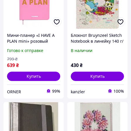
Мини-планер «I HAVE A
Блокнот Bruynzeel Sketch
PLAN mini» розовый
Notebook в линейку 140 г/
м2 А5 14,8х21 см 80 л
Готово к отправке
В наличии
белая бумага
799
₴
639
₴
430
₴
Купить
Купить
99%
100%
ORNER
kanzler