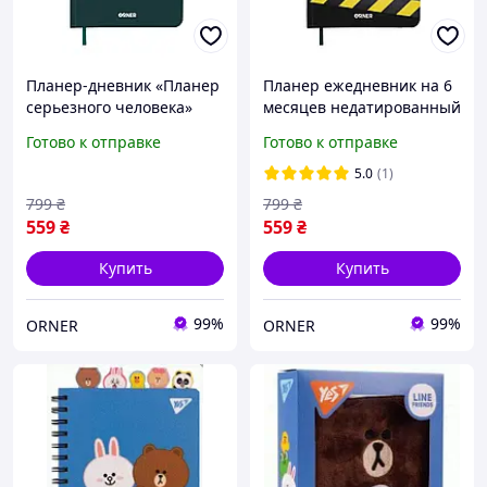
Планер-дневник «Планер
Планер ежедневник на 6
серьезного человека»
месяцев недатированный
темно-зеленый
с твердой обложкой
Готово к отправке
Готово к отправке
«Планер серьезного
человека» желто-черный
5.0
(1)
256 стр.
799
₴
799
₴
559
₴
559
₴
Купить
Купить
99%
99%
ORNER
ORNER