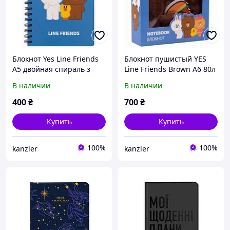
Блокнот Yes Line Friends
Блокнот пушистый YES
А5 двойная спираль з
Line Friends Brown A6 80л
фигурними
на замочку детский
В наличии
В наличии
роздильниками 80
листовЛиния
400
₴
700
₴
Купить
Купить
100%
100%
kanzler
kanzler