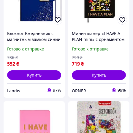
Блокнот Ежедневник с
Мини-планер «I HAVE A
магнитным замком синий
PLAN mini» с орнаментом
212*148мм Every Day
Готово к отправке
Готово к отправке
Planner ( 6416 )
736
₴
799
₴
552
₴
719
₴
Купить
Купить
97%
99%
Landis
ORNER