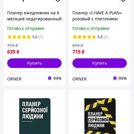
Планер ежедневник на 6
Планер «I HAVE A PLAN»
месяцев недатированный
розовый с плетением
в твердом переплете
Готово к отправке
Готово к отправке
«Планер серьезного
человека» темно-синий
5.0
(1)
5.0
(1)
256 стр.
799
₴
899
₴
639
₴
719
₴
Купить
Купить
99%
99%
ORNER
ORNER