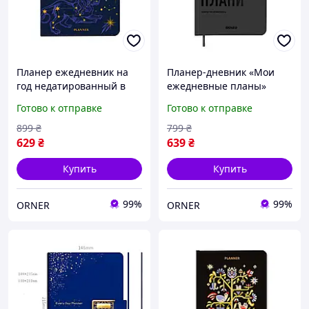
Планер ежедневник на
Планер-дневник «Мои
год недатированный в
ежедневные планы»
твердом переплете «I
серый
Готово к отправке
Готово к отправке
HAVE A MAGIC PLAN»
синий 248 стр. / Дневник
899
₴
799
₴
для записей
629
₴
639
₴
Купить
Купить
99%
99%
ORNER
ORNER