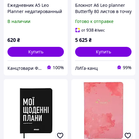
Ежедневник А5 Leo
Блокнот А6 Leo planner
Planner недатированный
Butterfly 80 листов в точку
"Prima", мягкий,
151289
В наличии
Готово к отправке
сиреневый, 320 страниц
938
от
₴
/мес
620
₴
5 625
₴
Купить
Купить
100%
99%
Канцтовари ФОП Алiбаба
ЛИГа-канц