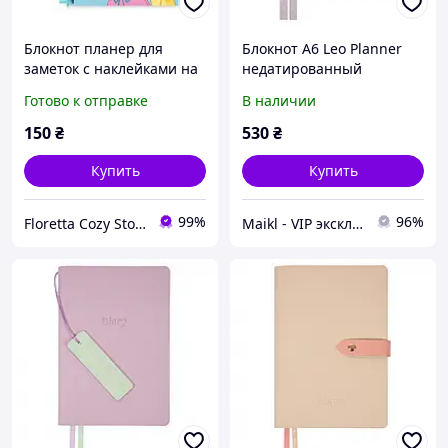
Блокнот планер для
Блокнот А6 Leo Planner
заметок с наклейками на
недатированный
64 страницы Only Girls
"Tenero", мягкий, 320
Готово к отправке
В наличии
Planner Тип 1
страниц
150
₴
530
₴
Купить
Купить
99%
96%
Floretta Cozy Store
Maikl - VIP эксклюзив товаров в Украине.