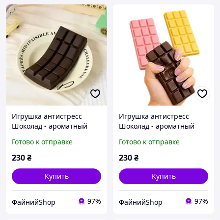
Игрушка антистресс
Игрушка антистресс
Шоколад - ароматный
Шоколад - ароматный
сквиш в виде
сквиш в виде
Готово к отправке
Готово к отправке
шоколадной плитки
шоколадной плитки
230
₴
230
₴
Купить
Купить
97%
97%
ФайнийShop
ФайнийShop