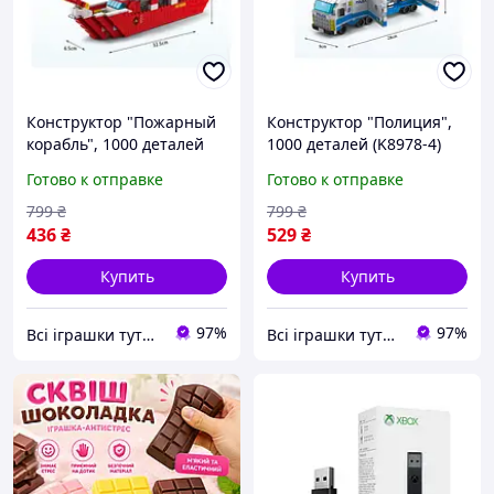
Конструктор "Пожарный
Конструктор "Полиция",
корабль", 1000 деталей
1000 деталей (K8978-4)
(K8978-1)
Готово к отправке
Готово к отправке
799
₴
799
₴
436
₴
529
₴
Купить
Купить
97%
97%
Всі іграшки тутечки
Всі іграшки тутечки