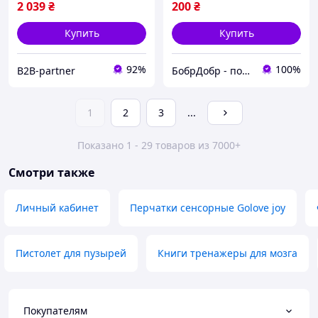
2 039
₴
200
₴
Купить
Купить
92%
100%
B2B-partner
БобрДобр - полезные и интересные товары для вашей жизни
1
2
3
...
Показано 1 - 29 товаров из 7000+
Смотри также
Личный кабинет
Перчатки сенсорные Golove joy
Пистолет для пузырей
Книги тренажеры для мозга
Покупателям