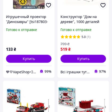
Игрушечный проектор
Конструктор "Дом на
"Динозавры" [tsi187803-
дереве", 1000 деталей
TCI]
(K8832-5)
Готово к отправке
Готово к отправке
5.0
(1)
799
₴
133
₴
519
₴
Купить
Купить
99%
97%
💙💛VapeShop💨"La VapoR"💨
Всі іграшки тутечки