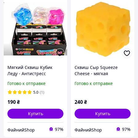
Мягкий Сквиш Кубик
Сквиш Сыр Squeeze
Леду - Антистресс
Cheese - мягкая
Компактная Сенсорная
жемчужка антистресс с
Готово к отправке
Готово к отправке
Игрушка 6×6 см
ароматом сыра 6 см
5.0
(1)
190
₴
240
₴
Купить
Купить
97%
97%
ФайнийShop
ФайнийShop