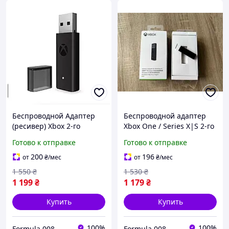
Беспроводной Адаптер
Беспроводной адаптер
(ресивер) Xbox 2-го
Xbox One / Series X|S 2-го
поколения для Windows
поколения для Windows
Готово к отправке
Готово к отправке
10 / 11
10/11, ресивер USB для
геймпадов Xbox
200
196
от
₴
/мес
от
₴
/мес
1 550
₴
1 530
₴
1 199
₴
1 179
₴
Купить
Купить
100%
100%
Formula 008
Formula 008