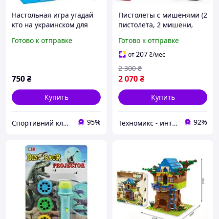
Настольная игра угадай
Пистолеты с мишенями (2
кто на украинском для
пистолета, 2 мишени,
двоих детей настолка
подсветка, звук,
Готово к отправке
Готово к отправке
угадай кто 2 игрока 6+
вибрация)
207
от
₴
/мес
2 300
₴
750
₴
2 070
₴
Купить
Купить
95%
92%
Спортивний клуб VELIKAN
Техномикс - интернет - магазин качественной техники, электроники и других товаров для дома и работы