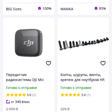
100%
95%
BIG Sizes
MANKA
Передатчик
Болты, шурупы, винты,
радиосистемы DJI Mic
крепеж для ноутбуков HP,
Mini Infinity Black
Asus, Lenovo, Acer
Готово к отправке
Готово к отправке
(CP.RN.00000431.01)
5.0
(2)
5.0
(1)
340
от
₴
/мес
2 599
₴
225
₴