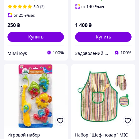
140
5.0
(3)
от
₴
/мес
25
от
₴
/мес
250
₴
1 400
₴
Купить
Купить
100%
100%
MiMiToys
Задоволений Малюк
Игровой набор
Набор "Шеф-повар" MIC