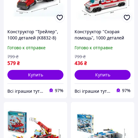
Конструктор "Трейлер",
Конструктор "Скорая
1000 деталей (K8832-8)
помощь", 1000 деталей
(K8857-5)
Готово к отправке
Готово к отправке
799
₴
799
₴
579
₴
436
₴
Купить
Купить
97%
97%
Всі іграшки тутечки
Всі іграшки тутечки