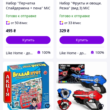
Набор "Перчатка
Набор "Фрукты и овощи.
Спайдермена + пена" MiC
Резка" (вид 3) MiC
(130091)
(188686)
Готово к отправке
Готово к отправке
50
33
от
₴
/мес
от
₴
/мес
495
₴
329
₴
Купить
Купить
100%
100%
Like Home - домашний уют для всей семьи. Будьте как дома 🤗
Like Home - домашний уют для всей семьи. Будьте как дома 🤗