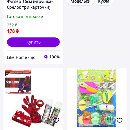
Модельки
Кукла
Фуглер 16см (игрушка-
брелок три карточки)
ВИД 5 MIC (274860)
Готово к отправке
252
₴
178
₴
Купить
100%
Like Home - домашний уют для всей семьи. Будьте как дома 🤗