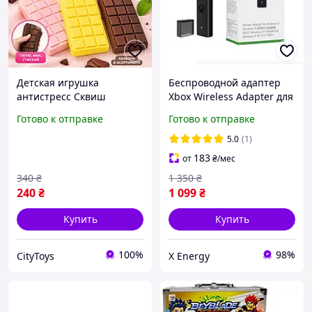
Детская игрушка
Беспроводной адаптер
антистресс Сквиш
Xbox Wireless Adapter для
Шоколадка - ароматная
Windows 10/11,
Готово к отправке
Готово к отправке
шоколадная плитка в
подключения 2-х
ассортименте
геймпадов, USB,
5.0
(1)
оригинал
183
от
₴
/мес
340
₴
1 350
₴
240
₴
1 099
₴
Купить
Купить
100%
98%
CityToys
X Energy