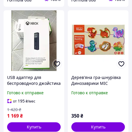
USB адаптер для
Дерев'яна гра-шнурівка
беспроводного джойстика
Динозаврики MIC
Xbox One / Series X|S
(WD13014)
Готово к отправке
Готово к отправке
ресивер для ПК Windows
195
от
₴
/мес
1 420
₴
1 169
₴
350
₴
Купить
Купить