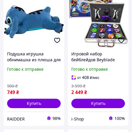
Подушка игрушка
Игровой набор
обнимашка из плюша для
бейблейдов Beyblade
детей, мягкая игрушка
Burst 12 волчков с двумя
Готово к отправке
Готово к отправке
Стич 55 см Синяя
запускателями для
сражений в кейсе
408
от
₴
/мес
900
₴
3 599
₴
749
₴
2 449
₴
Купить
Купить
98%
100%
RAIDDER
i-Shop