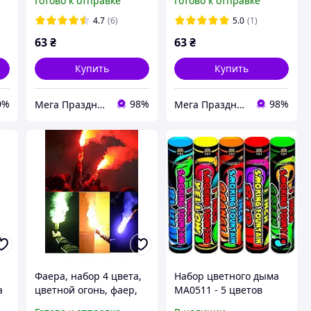
Готово к отправке
Готово к отправке
ый
фотосессий. Время
фотосессий. Время
работы 60 сек.
работы 60 сек.
4.7
(6)
5.0
(1)
63
₴
63
₴
Купить
Купить
0%
98%
98%
Мега Праздник – магазин аксессуаров для праздника и все для оформления воздушными шарами ОПТ.
Мега Праздник – магазин аксессуаров для праздника и все для оформления воздушными шарами ОПТ.
Фаера, набор 4 цвета,
Набор цветного дыма
а
цветной огонь, фаер,
MA0511 - 5 цветов
факел, фальшфейер,
(Микс1), 60 секунд