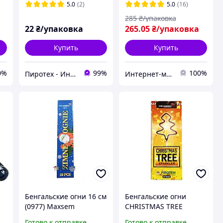
60 с, 4 шт/уп
5.0
(2)
5.0
(16)
285
₴/упаковка
22
₴/упаковка
265
.05
₴/упаковка
Купить
Купить
0%
99%
100%
Пиротех - Интернет-магазин
Интернет-магазин "Chika Boom"
m
Бенгальские огни 16 см
Бенгальские огни
(0977) Maxsem
CHRISTMAS TREE
м
SPARKLER Елка (0784D)
Готово к отправке
Готово к отправке