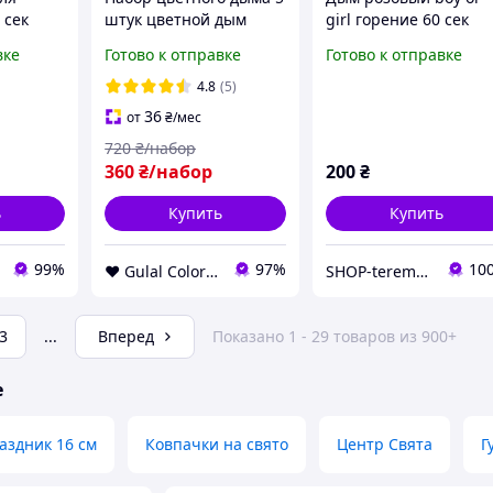
 сек
штук цветной дым
girl горение 60 сек
а 16 см
дымовые шашки набор
дымовая шашка для
вке
Готово к отправке
Готово к отправке
дыма Голубой
Гендерпати 15 см
Бирюзовый Розовый
дымный ручной факе
4.8
(5)
Фиолетовый Бордовый
1 шт
36
от
₴
/мес
720
₴/набор
360
₴/набор
200
₴
ь
Купить
Купить
99%
97%
10
❤️ Gulal Colors ❤️
SHOP-teremochek Интернет магазин
3
...
Вперед
Показано 1 - 29 товаров из 900+
е
аздник 16 см
Ковпачки на свято
Центр Свята
Г