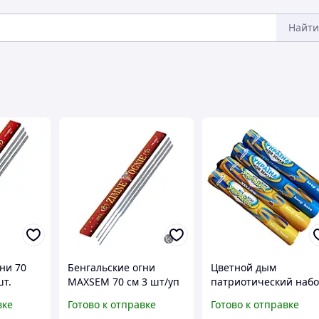
Найти
ни 70
Бенгальские огни
Цветной дым
шт.
MAXSEM 70 см 3 шт/уп
патриотический наб
для
180 секунд
Желтый Голубой
вке
Готово к отправке
Готово к отправке
Maxsem MA0511 Patri