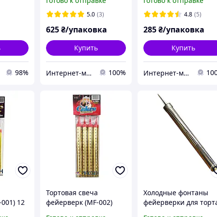
Готово к отправке
Готово к отправке
 разных
MA0512 Maxsem 60 с, 4
Фиолетовый Бордов
шт/уп
60 с, 5 шт/уп
5.0
(3)
4.8
(5)
625
₴/упаковка
285
₴/упаковка
ь
Купить
Купить
98%
100%
10
Интернет-магазин "Chika Boom"
Интернет-магазин "Chika Boom"
а
Тортовая свеча
Холодные фонтаны
001) 12
фейерверк (MF-002)
фейерверки для торт
xsem,
17,5 см, 60 сек Maxsem.
MAXSEM ( 60 сек)