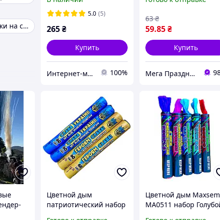
время горения 45 сек,
для фотосессий. Вре
1 шт
работы 60 сек.
5.0
(5)
63
₴
Дымовые шашки на свадьбу
265
₴
59
.85
₴
Купить
Купить
100%
9
Интернет-магазин "Chika Boom"
Мега Праздник – магазин аксессуаров для праздника и все для оформления воздушными шарами ОПТ.
вые
Цветной дым
Цветной дым Maxse
ендер-
патриотический набор
MA0511 набор Голубо
и
Желтый Голубой
Бирюзовый Розовый