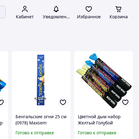
Кабинет
Уведомления
Избранное
Корзина
Бенгальские огни 25 см
Цветной дым набор
ор
(0978) Maxsem
Желтый Голубой
MA0511 Maxsem Yellow
Готово к отправке
Готово к отправке
ot
Blue smoking fountain