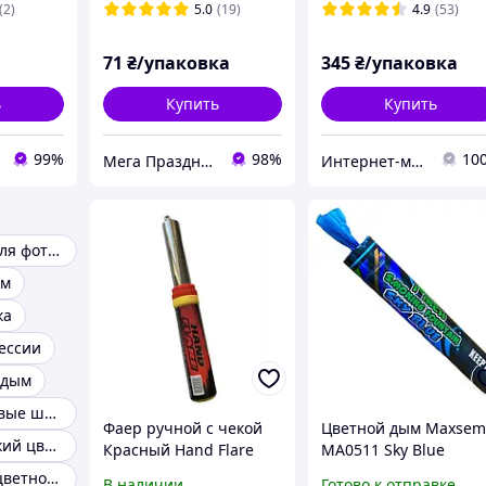
60 с, 4 шт/уп
(2)
5.0
(19)
4.9
(53)
71
₴/упаковка
345
₴/упаковка
ь
Купить
Купить
99%
98%
10
Мега Праздник – магазин аксессуаров для праздника и все для оформления воздушными шарами ОПТ.
Интернет-магазин "Chika Boom"
Цветной дым для фотосессий
им
ка
ессии
 дым
Цветные дымовые шашки
Фаер ручной с чекой
Цветной дым Maxse
Пиротехнический цветной дым
Красный Hand Flare
MA0511 Sky Blue
Red Maxsem MF-0220R,
Голубой, цветной ды
Ручной факел цветной дым
В наличии
Готово к отправке