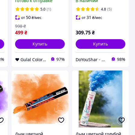
Готово к отправке
В наличии
набор 4 цвета, 100 сек.
5.0
(1)
4.8
(5)
50
31
от
₴
/мес
от
₴
/мес
998
₴
499
₴
309
.75
₴
Купить
Купить
8%
97%
98%
❤️ Gulal Colors ❤️
DoYouShar - интернет-магазин товаров для праздника
Дым цветной
Дым цветной голубой