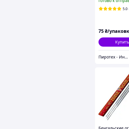
Готово к отпра
Свечи для тор
5.0
75
₴/упаков
Купит
Пиротех - Интернет-магазин
Бенгальские ог