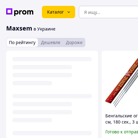
Каталог
Maxsem
в Украине
По рейтингу
Дешевле
Дороже
Бенгальские ог
см, 180 сек., 3 
Maxsem (0981) 
Готово к отпра
свадьбы