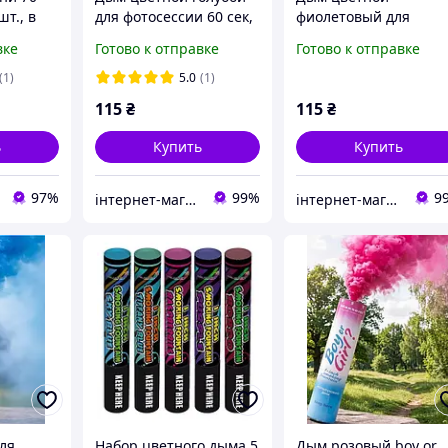
шт., в
для фотосессии 60 сек,
фиолетовый для
свадьбы
дымовая шашка
фотосессии, дымовая
вке
Готово к отправке
Готово к отправке
Maxsem
шашка Maxsem 60 се
Китай, дымный ручн
(1)
5.0
(1)
факел
115
₴
115
₴
ь
Купить
Купить
97%
99%
9
інтернет-магазин Теремок
інтернет-магазин Теремок
ля
Набор цветного дыма 5
Дым розовый boy or