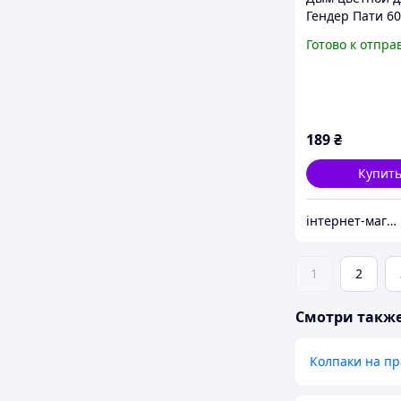
Гендер Пати 60
дымовая шашк
Готово к отпра
голубая
189
₴
Купит
інтернет-магазин Теремок
1
2
Смотри такж
Колпаки на пр