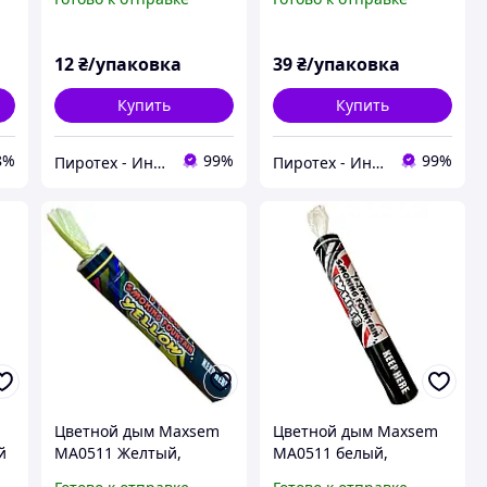
мя
Maxsem
12
₴/упаковка
39
₴/упаковка
Купить
Купить
8%
99%
99%
Пиротех - Интернет-магазин
Пиротех - Интернет-магазин
m
Цветной дым Maxsem
Цветной дым Maxsem
й
MA0511 Желтый,
MA0511 белый,
цветной дым для
цветной дым для