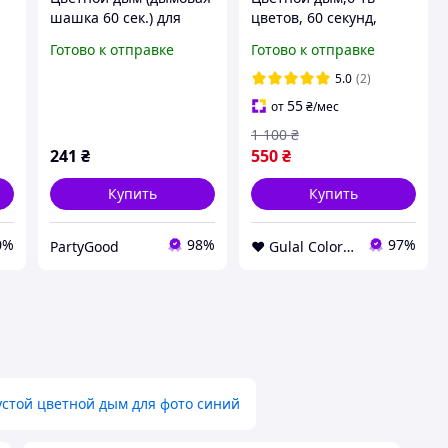
шашка 60 сек.) для
цветов, 60 секунд,
фотосессий, цвет -
обычной густоты,
Готово к отправке
Готово к отправке
красный
Кольоровий дим,
л
Дымовые шашки
5.0
(2)
55
от
₴
/мес
1 100
₴
241
₴
550
₴
Купить
Купить
0%
98%
97%
PartyGood
❤️ Gulal Colors ❤️
устой цветной дым для фото синий