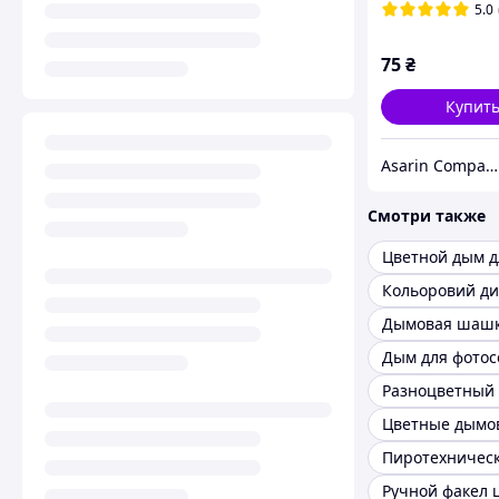
5.0
75
₴
Купит
Asarin Company
Смотри также
Кольоровий д
Дымовая шаш
Дым для фотос
Разноцветный