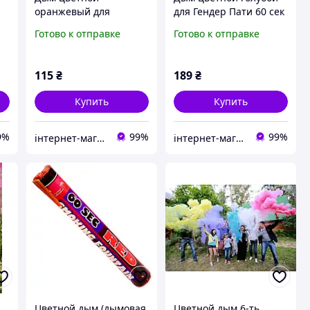
оранжевый для
для Гендер Пати 60 сек
фотосессии 60 сек
дымовая шашка 16 см
Готово к отправке
Готово к отправке
к
ручная дымная шашка
ой
115
₴
189
₴
Купить
Купить
9%
99%
99%
інтернет-магазин Теремок
інтернет-магазин Теремок
Цветной дым (дымовая
Цветной дым,6-ть