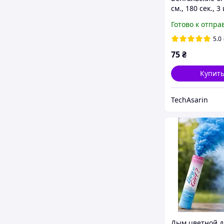
см., 180 сек., 3 
упаковке для 
Готово к отпра
(0981) Maxsem
5.0
75
₴
Купит
TechAsarin
Дым цветной д