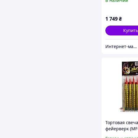
В наличии
предложений 7
цветов
1 749
₴
Купит
Интернет-магазин пиротехники, салютов и фейерверков Пиро Маркет
Тортовая свеч
фейерверк (MF-
см, 40 сек, Ma