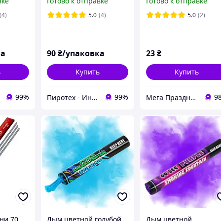
вке
Готово к отправке
Готово к отправке
та
Свечи для торта
(4)
5.0
(4)
5.0
(2)
ка
90
₴/упаковка
23
₴
ь
Купить
Купить
99%
99%
9
Пиротех - Интернет-магазин
Мега Праздник – магазин аксессуаров для праздника и все для оформления воздушными шарами ОПТ.
ни 70
Дым цветной голубой
Дым цветной