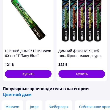
Цветной дым 0512 Maxsem
Димний факел MIX (неб-
60 сек "Tiffany Blue"
гол., бірюз., малин, пурп,
тиффани
бор), 60сек, 160мм, ЦІНА ЗА
121
₴
322
₴
УП. 5ШТ, MAXSEM
Купить
Купить
Популярные производители
в категории
Цветной дым
Maxsem
Jorge
Фейерверк
Собственное прои