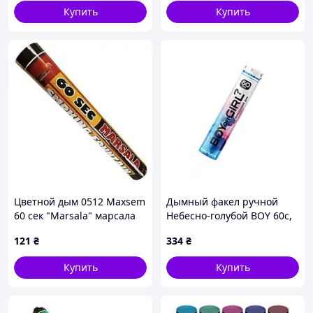
Купить
Купить
Цветной дым 0512 Maxsem
Дымный факел ручной
60 сек "Marsala" марсала
Небесно-голубой BOY 60с,
MAXSEM
121
₴
334
₴
Купить
Купить