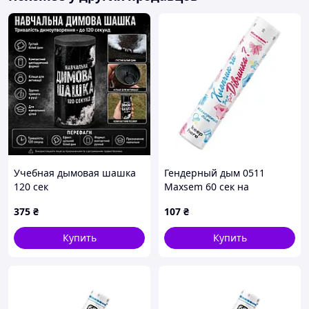
Учебная дымовая шашка
Гендерный дым 0511
120 сек
Maxsem 60 сек на
определения пола ребенка
375
₴
107
₴
"Хлопчик чи дівчинка" -
розовый
Купить
Купить