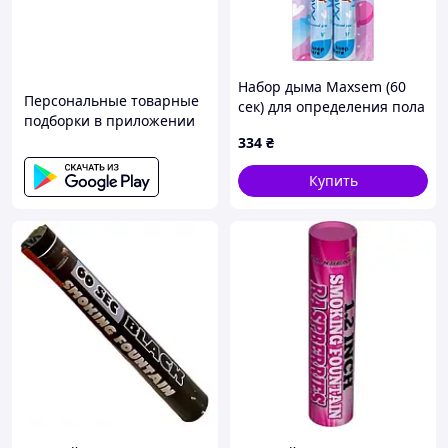
Набор дыма Maxsem (60
Персональные товарные
сек) для определения пола
подборки в приложении
ребенка "Мальчик или
334
₴
девочка?" - розовый
Купить