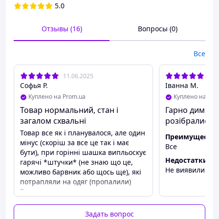
5.0
Отзывы (16)
Вопросы (0)
Все
11.06.2025
31.
Софья Р.
Іванна М.
Куплено на Prom.ua
Куплено на Pro
Товар нормальний, стан і
Гарно димить
загалом схвальні
розібрались( 
Товар все як і планувалося, але один
Преимуществ
мінус (скоріш за все це так і має
Все
бути), при горінні шашка випльоскує
Недостатки
гарячі *штучки* (не знаю що це,
Не виявили
можливо барвник або щось ще), які
потрапляли на одяг (пропалили)
Загалом все задовольняє, свою
функцію виконали на ура 😊
Задать вопрос