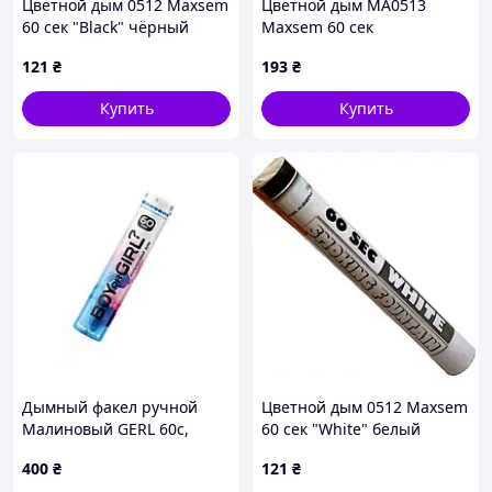
Цветной дым 0512 Maxsem
Цветной дым МА0513
60 сек "Black" чёрный
Maxsem 60 сек
"Raspberries" розовый
121
₴
193
₴
Купить
Купить
Дымный факел ручной
Цветной дым 0512 Maxsem
Малиновый GERL 60с,
60 сек "White" белый
MAXSEM
400
₴
121
₴