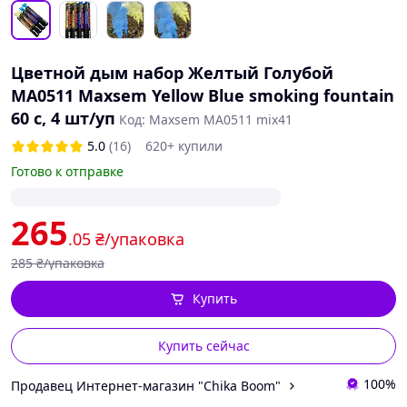
Цветной дым набор Желтый Голубой
MA0511 Maxsem Yellow Blue smoking fountain
60 с, 4 шт/уп
Код: Maxsem MA0511 mix41
5.0
(16)
620+ купили
Готово к отправке
265
.05
₴/упаковка
285
₴/упаковка
Купить
Купить сейчас
100%
Продавец Интернет-магазин "Chika Boom"