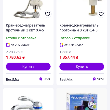
Кран-водонагреватель
Кран-водонагреватель
проточный 3 кВт 0.4-5
проточный 3 кВт 0,4-5
бар для ванны белый LZ-
бар для раковины
Готово к отправке
Готово к отправке
6C111W ABS
изогнутый длинный
белый LZ-5A211W
297
226
от
₴
/мес
от
₴
/мес
2 203
.75
₴
1 680
₴
1 780
.63
₴
1 357
.44
₴
Купить
Купить
96%
96%
BestMix
BestMix