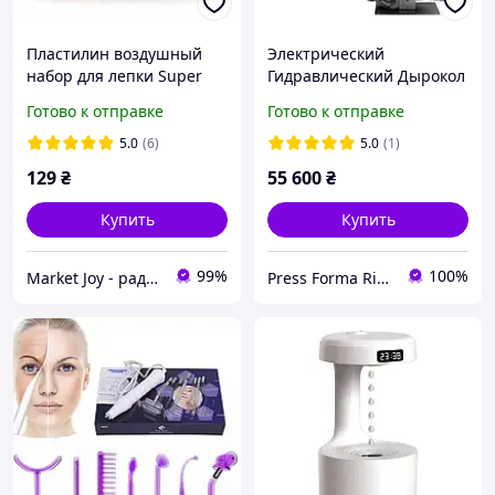
Пластилин воздушный
Электрический
набор для лепки Super
Гидравлический Дырокол
Clay 36 цветов высокое
Lz-25 + 5 МАТРИЦЬ
Готово к отправке
Готово к отправке
качество
5.0
(6)
5.0
(1)
129
₴
55 600
₴
Купить
Купить
99%
100%
Market Joy - радость в каждой покупке!
Press Forma Rivne (www.press-forma.com.ua)