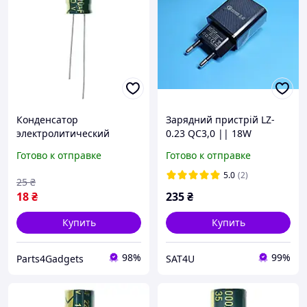
Конденсатор
Зарядний пристрій LZ-
электролитический
0.23 QC3,0 || 18W
Hengxing 1000mkF 10V LZ
Готово к отправке
Готово к отправке
LowESR
5.0
(2)
25
₴
18
₴
235
₴
Купить
Купить
98%
99%
Parts4Gadgets
SAT4U