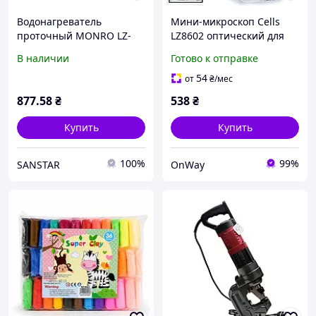
Водонагреватель
Мини-микроскоп Cells
проточный MONRO LZ-
LZ8602 оптический для
007W на мойку
детей 60x-120x белый со
В наличии
Готово к отправке
светодиодной подсветкой
12 предметных стеко
54
от
₴
/мес
877
.58
₴
538
₴
Купить
Купить
100%
99%
SANSTAR
OnWay