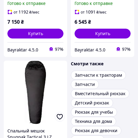
Готово к отправке
Готово к отправке
1192
1091
от
₴
/мес
от
₴
/мес
7 150
₴
6 545
₴
Купить
Купить
97%
97%
Bayraktar 4.5.0
Bayraktar 4.5.0
Смотри также
Запчасти к тракторам
Запчасти
Вместительный рюкзак
Детский рюкзак
Рюкзак для учебы
Техника для дома
Рюкзак для девочки
Спальный мешок
Snugpak Tactical 3 LZ