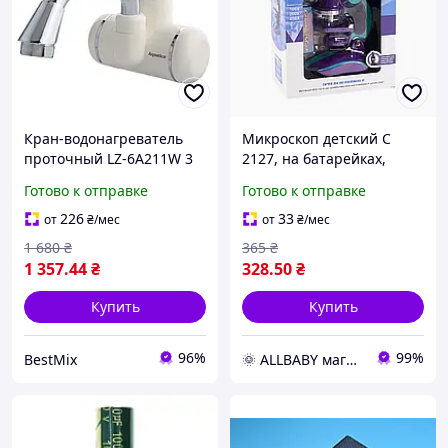
Кран-водонагреватель
Микроскоп детский С
проточный LZ-6A211W 3
2127, на батарейках,
кВт настенный
100Х, 200Х, 450Х
Готово к отправке
Готово к отправке
термостойкий ABS-
пластик белый
226
33
от
₴
/мес
от
₴
/мес
1 680
₴
365
₴
1 357
.44
₴
328
.50
₴
Купить
Купить
96%
99%
BestMix
🌞 ALLBABY магазин товаров для детей