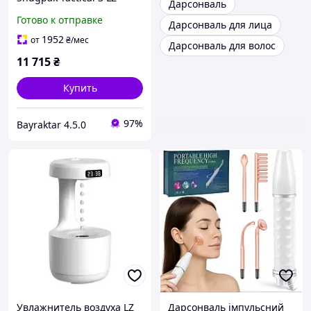
Дарсонваль
Black
Готово к отправке
Дарсонваль для лица
1952
от
₴
/мес
Дарсонваль для волос
11 715
₴
Купить
97%
Bayraktar 4.5.0
Увлажнитель воздуха LZ
Дарсонваль імпульсний