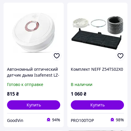
Автономный оптический
Комплект NEFF Z54TS02X0
датчик дыма Isafenest LZ-
1906 с громкой сиреной
Готово к отправке
В наличии
85 дБ, пожарная
сигнализация на
815
₴
1 060
₴
батарейке 9V
Купить
Купить
94%
98%
GoodVin
PRO100TOP