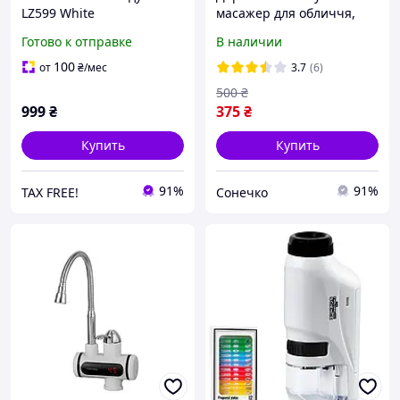
LZ599 White
масажер для обличчя,
тіла та шкіри голови
Готово к отправке
В наличии
100
от
₴
/мес
3.7
(6)
500
₴
999
₴
375
₴
Купить
Купить
91%
91%
TAX FREE!
Сонечко