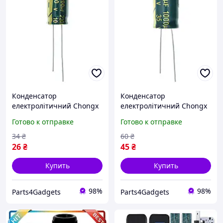
Конденсатор
Конденсатор
електролітичний Chongx
електролітичний Chongx
2200mkF 10V LZ LowESR
1000mkF 35V LZ LowESR
Готово к отправке
Готово к отправке
(13x20 mm)
34
₴
60
₴
26
₴
45
₴
Купить
Купить
98%
98%
Parts4Gadgets
Parts4Gadgets