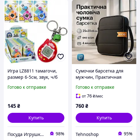
Игра LZ8811 тамагочи,
Сумочки барсетка для
размер 6-5см, звук, ч/б
мужчин, Практичная
экран, брелок,
мужская сумка барсетка,
Готово к отправке
Готово к отправке
колокольчик, на
Офисная сумка
батарейках (таблетках),
мессенджер OI-98
76
от
₴
/мес
на листе.
145
₴
760
₴
Купить
Купить
98%
95%
Посуда Игрушки Канцелярия Творчество Для Всей Семьи
Tehnoshop