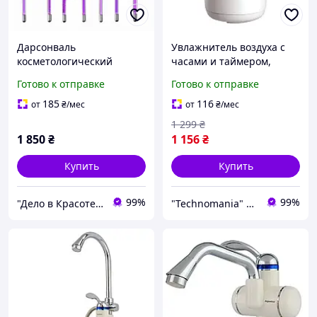
Дарсонваль
Увлажнитель воздуха с
косметологический
часами и таймером,
аппарат LZ-08A для ухода
настольный
Готово к отправке
Готово к отправке
за кожей лица и тела, 7
воздухоувлажнитель 600
насадок
мл, белый корпус 12 на 22
185
116
от
₴
/мес
от
₴
/мес
см
1 299
₴
1 850
₴
1 156
₴
Купить
Купить
99%
99%
"Дело в Красоте" - магазин косметики по уходу за телом лицом, волосами. Аппараты.
"Technomania" Интернет-магазин