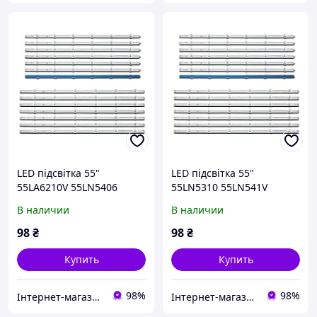
LED підсвітка 55"
LED підсвітка 55"
55LA6210V 55LN5406
55LN5310 55LN541V
В наличии
В наличии
98
₴
98
₴
Купить
Купить
98%
98%
Інтернет-магазин "SHRAK"
Інтернет-магазин "SHRAK"