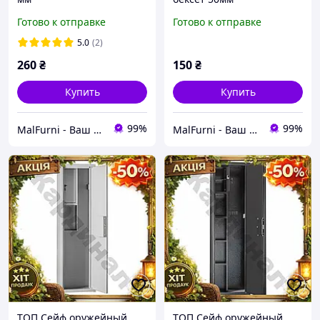
Готово к отправке
Готово к отправке
5.0
(2)
260
₴
150
₴
Купить
Купить
99%
99%
MalFurni - Ваш надійний партнер з меблевої та дверної фурнітури
MalFurni - Ваш надійний партнер з меблевої та дверної фурнітури
ТОП Сейф оружейный
ТОП Сейф оружейный