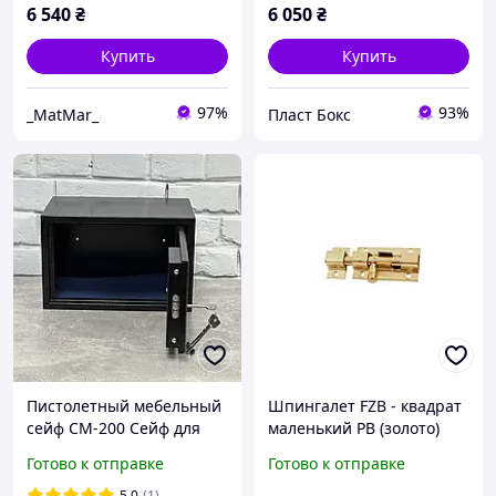
для дома. 1765406223
6 540
₴
6 050
₴
Купить
Купить
97%
93%
_MatMar_
Пласт Бокс
Пистолетный мебельный
Шпингалет FZB - квадрат
сейф СМ-200 Сейф для
маленький РВ (золото)
оружия Сейф для
Готово к отправке
Готово к отправке
пистолета
5.0
(1)