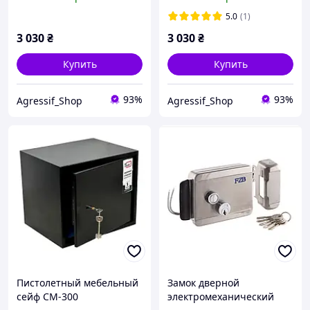
отделениями
отделениями
5.0
(1)
3 030
₴
3 030
₴
Купить
Купить
93%
93%
Agressif_Shop
Agressif_Shop
Пистолетный мебельный
Замок дверной
сейф СМ-300
электромеханический