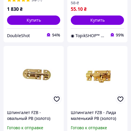
58
₴
1 830
₴
55
.10
₴
Купить
Купить
94%
99%
DoubleShot
◉ TopikSHOP™ ◉ - онлайн магазин полезных товаров для дома, дачи, сада, мастерской и гаража
Шпингалет FZB -
Шпингалет FZB - Лида
овальный РВ (золото)
маленький РВ (золото)
Готово к отправке
Готово к отправке