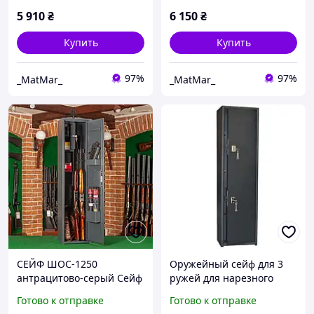
5 910
₴
6 150
₴
Купить
Купить
97%
97%
_MatMar_
_MatMar_
СЕЙФ ШОС-1250
Оружейный сейф для 3
антрацитово-серый Сейф
ружей для нарезного
для оружия
оружия с двумя кассами
Готово к отправке
Готово к отправке
Сейфы на 3 ствола ружья