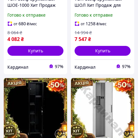
ШОЕ-1000 Хит Продаж
ШОЛ Хит Продаж для
серый для хранения
хранения 3 единиц
Готово к отправке
Готово к отправке
огнестрельного оружия и
огнестрельного оружия
патронов защищенный з
черный замок
680
1258
от
₴
/мес
от
₴
/мес
TOP100
сувальдного TOP100
8 064
₴
14 994
₴
4 082
₴
7 547
₴
Купить
Купить
97%
97%
Кардинал
Кардинал