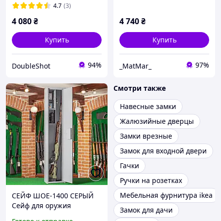
4.7
(3)
4 080
₴
4 740
₴
Купить
Купить
94%
97%
DoubleShot
_MatMar_
Смотри также
Навесные замки
Жалюзийные дверцы
Замки врезные
Замок для входной двери
Гачки
Ручки на розетках
Мебельная фурнитура ikea
СЕЙФ ШОЕ-1400 СЕРЫЙ
Сейф для оружия
Замок для дачи