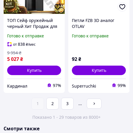
ТОП Сейф оружейный
Петли FZB 3D аналог
черный Хит Продаж для
OTLAV
хранения 2 единиц
Готово к отправке
Готово к отправке
огнестрельного оружия и
патронов защищенный
838
от
₴
/мес
TOP100
9 954
₴
5 027
₴
92
₴
Купить
Купить
97%
99%
Кардинал
Superruchki
1
2
3
...
Показано 1 - 29 товаров из 8000+
Смотри также