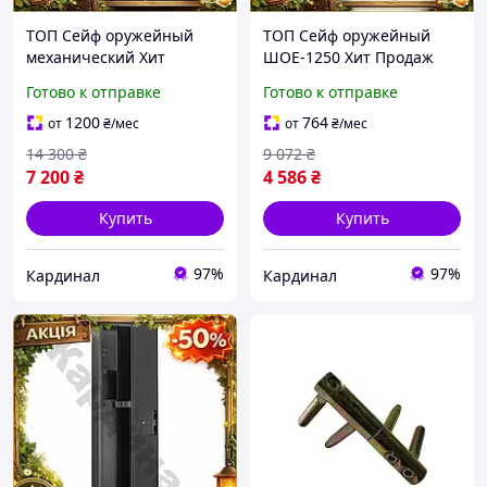
ТОП Сейф оружейный
ТОП Сейф оружейный
механический Хит
ШОЕ-1250 Хит Продаж
Продаж черный для
серый для хранения
Готово к отправке
Готово к отправке
хранения огнестрельного
огнестрельного оружия и
оружия и патронов 3
патронов с ключевым з
1200
764
от
₴
/мес
от
₴
/мес
едини TOP100
TOP100
14 300
₴
9 072
₴
7 200
₴
4 586
₴
Купить
Купить
97%
97%
Кардинал
Кардинал