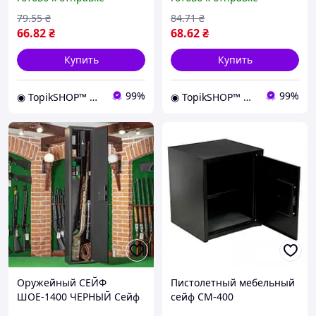
79
.55
₴
84
.71
₴
66
.82
₴
68
.62
₴
Купить
Купить
99%
99%
◉ TopikSHOP™ ◉ - онлайн магазин полезных товаров для дома, дачи, сада, мастерской и гаража
◉ TopikSHOP™ ◉ - онлайн магазин полезных товаров для дома, дачи, сада, мастерской и гаража
Оружейный СЕЙФ
Пистолетный мебельный
ШОЕ-1400 ЧЕРНЫЙ Сейф
сейф СМ-400
для оружия