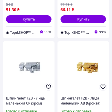
54
₴
77
.78
₴
51
.30
₴
66
.11
₴
Купить
Купить
99%
99%
◉ TopikSHOP™ ◉ - онлайн магазин полезных товаров для дома, дачи, сада, мастерской и гаража
◉ TopikSHOP™ ◉ - онлайн магазин полезных товаров для дома, дачи, сада, мастерской и гаража
Шпингалет FZB - Лида
Шпингалет FZB - Лида
маленький СР (хром)
маленький АВ (бронза)
Готово к отправке
Готово к отправке