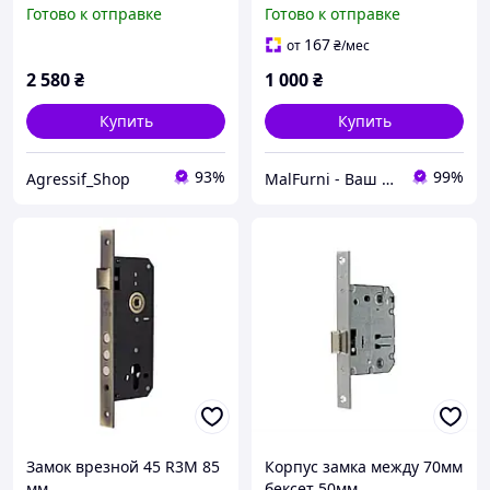
накладной аналог ATIS
Готово к отправке
Готово к отправке
167
от
₴
/мес
2 580
₴
1 000
₴
Купить
Купить
93%
99%
Agressif_Shop
MalFurni - Ваш надійний партнер з меблевої та дверної фурнітури
Замок врезной 45 R3М 85
Корпус замка между 70мм
мм
бексет 50мм