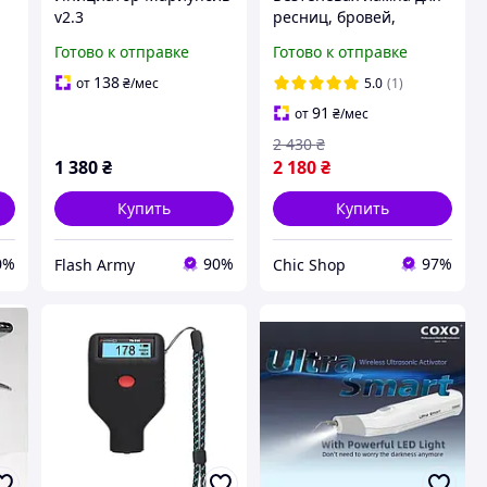
v2.3
ресниц, бровей,
ц
маникюра на
Готово к отправке
Готово к отправке
струбцине -
настольная LED лампа
138
от
₴
/мес
5.0
(1)
для косметологии HD-
91
от
₴
/мес
M3X 20W
2 430
₴
1 380
₴
2 180
₴
Купить
Купить
0%
90%
97%
Flash Army
Chic Shop