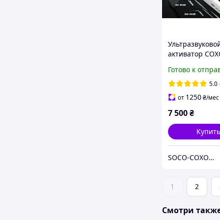
Ультразвуково
активатор COX
SMART Al Endo
Готово к отпра
Ultrasonic Acti
5.0
1250
от
₴
/мес
7 500
₴
Купит
SOCO-COXO Эксклюзивный дистрибьютор COXO и SOCO в Украине. Игорь Ноенко рекомендует!
1
2
Смотри такж