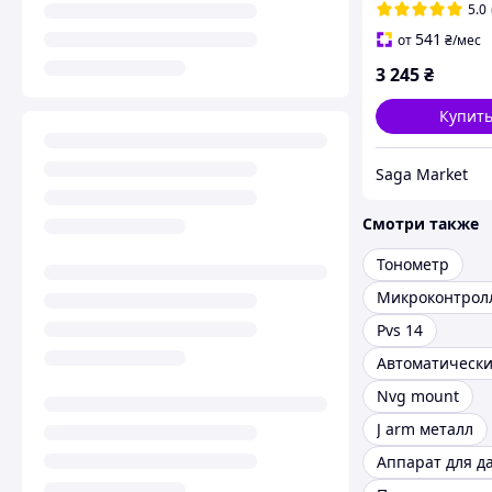
5.0
541
от
₴
/мес
3 245
₴
Купит
Saga Market
Смотри также
Тонометр
Микроконтрол
Pvs 14
Nvg mount
J arm металл
Аппарат для д