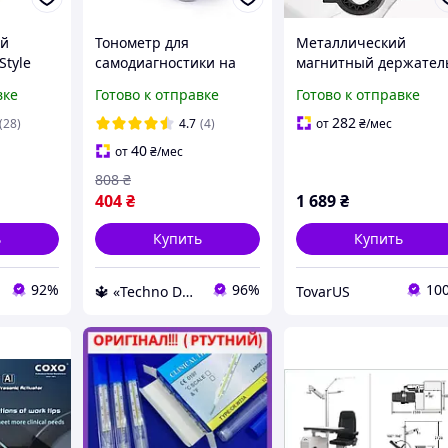
ий
Тонометр для
Металлический
Style
самодиагностики на
магнитный держател
тором
батарейках автомат
для телефона на руль
вке
Готово к отправке
Готово к отправке
Тонометры
мотоцикла/велосипе
автоматические
SMNU
282
(28)
4.7
(4)
от
₴
/мес
компактные с
антивибрационный
40
от
₴
/мес
адаптером
360°
808
₴
404
₴
1 689
₴
ь
Купить
Купить
92%
96%
10
🔱 «Techno Dom» Компетентность! Качество товара! Быстрая отправка! ✅
TovarUS