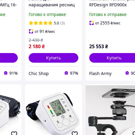
0МГц 16-
наращивания ресниц
RFDesign RFD900x
gst
и маникюра -
Modem Bundle 900мГ
вке
Готово к отправке
Готово к отправке
безтеневая LED лампа
для бьюти-мастера
2555
5.0
(3)
от
₴
/мес
настольная Moon Light
91
от
₴
/мес
20W
2 430
₴
2 180
₴
25 553
₴
ь
Купить
Купить
91%
97%
9
Chic Shop
Flash Army