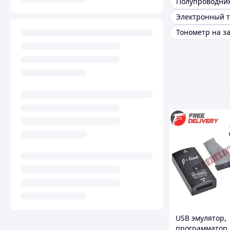
Полупроводни
Тонометр на з
USB эмулятор,
программатор J