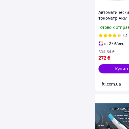
Автоматическ
тонометр ARM 
B02R с индика
Готово к отпра
аритмии
4.5
27
от
₴
/мес
304
.64
₴
272
₴
Купит
Fifti.com.ua