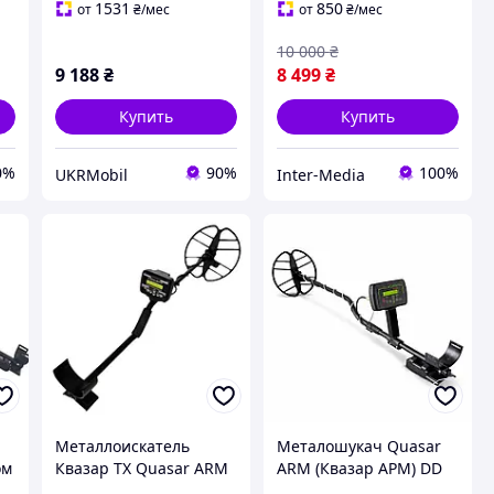
микроконтроллер ARM,
1531
850
от
₴
/мес
от
₴
/мес
LoRa)
10 000
₴
9 188
₴
8 499
₴
Купить
Купить
0%
90%
100%
UKRMobil
Inter-Media
Металлоискатель
Металошукач Quasar
ом
Квазар ТХ Quasar ARM
ARM (Квазар АРМ) DD
корпус GR20 на
30х32 см, 6.8 кГц, VDI,