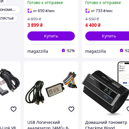
ки
Готово к отправке
Готово к отправке
дискриминацией
регулятором тока ТХ
Электронный тонометр
глубина 2 м
Quasar ARM корпус
650
733
от
₴
/мес
от
₴
/мес
GR20
апястье
4 899
₴
4 550
₴
3 899
₴
4 400
₴
Купить
Купить
92%
9
magazzilla
magazzilla
USB Логический
Домашний тонометр
-Link V8
анализатор 24МГц 8-
Checkme Blood