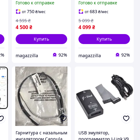
Готово к отправке
Готово к отправке
украинском языке с FM
Pinpoint, Li-ion, для
и регулятором тока
пошуку металу, монет,
750
683
от
₴
/мес
от
₴
/мес
золота
4 595
₴
5 099
₴
4 500
₴
4 099
₴
Купить
Купить
2%
92%
92%
magazzilla
magazzilla
Гарнитура с назальным
USB эмулятор,
ингалятором Cannula
программатор J-Link V9