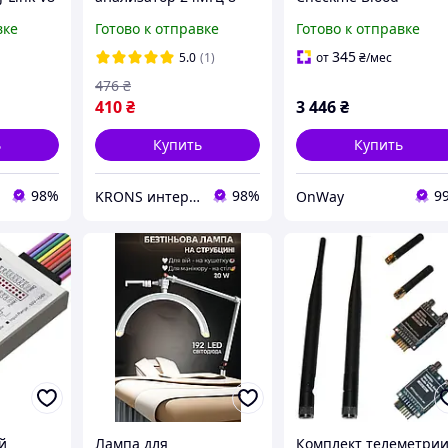
кан, MCU ARM PIC
Pressure Monitor BP2
вке
Готово к отправке
Готово к отправке
цифровой с Bluetooth
память до 50
345
5.0
(1)
от
₴
/мес
измерений черный
476
₴
410
₴
3 446
₴
ь
Купить
Купить
98%
98%
9
KRONS интернет- магазин
OnWay
й
Лампа для
Комплект телеметри