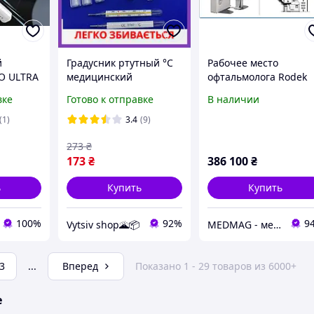
й
Градусник ртутный °C
Рабочее место
O ULTRA
медицинский
офтальмолога Rodek
термометр стеклянный
RT-15B
вке
Готово к отправке
В наличии
vator LED
в футляре ARM
(1)
3.4
(9)
273
₴
173
₴
386 100
₴
ь
Купить
Купить
100%
92%
9
Vytsiv shop🌋📦
MEDMAG - медтехника для всей семьи
3
...
Вперед
Показано 1 - 29 товаров из 6000+
е