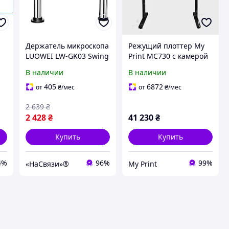
Держатель микроскопа
Режущий плоттер My
LUOWEI LW-GK03 Swing
Print MC730 с камерой
Arm (32мм) (угол обзора
(10944)
В наличии
В наличии
360°)
405
6872
от
₴
/мес
от
₴
/мес
2 639
₴
2 428
₴
41 230
₴
Купить
Купить
4%
96%
99%
«НаСвязи»®
My Print