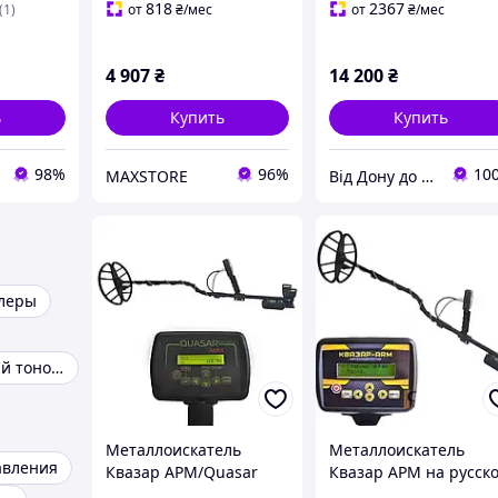
818
2367
(1)
от
₴
/мес
от
₴
/мес
4 907
₴
14 200
₴
ь
Купить
Купить
98%
96%
10
MAXSTORE
Від Дону до Карпат
леры
Автоматический тонометр
Металлоискатель
Металлоискатель
авления
Квазар АРМ/Quasar
Квазар АРМ на русск
ARM корпус PL2943 с
языке с FM и