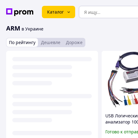
Каталог
ARM
в Украине
По рейтингу
Дешевле
Дороже
USB Логически
анализатор 10
кан, Kingst LA1
Готово к отпра