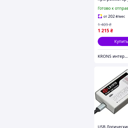
ARM, Cortex-M
Готово к отпра
202
от
₴
/мес
1 409
₴
1 215
₴
Купит
KRONS интернет- магазин
USB Логически