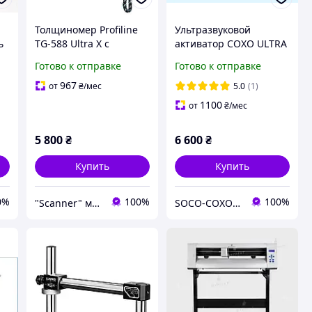
Толщиномер Profiline
Ультразвуковой
ь
TG-588 Ultra X с
активатор COXO ULTRA
поиском GPS-трекеров
SMART Endo Ultrasonic
Готово к отправке
Готово к отправке
да
Activator
967
от
₴
/мес
5.0
(1)
1100
от
₴
/мес
5 800
₴
6 600
₴
Купить
Купить
0%
100%
100%
"Scanner" магазин автомобільної діагностики та аксесуарів
SOCO-COXO Эксклюзивный дистрибьютор COXO и SOCO в Украине. Игорь Ноенко рекомендует!