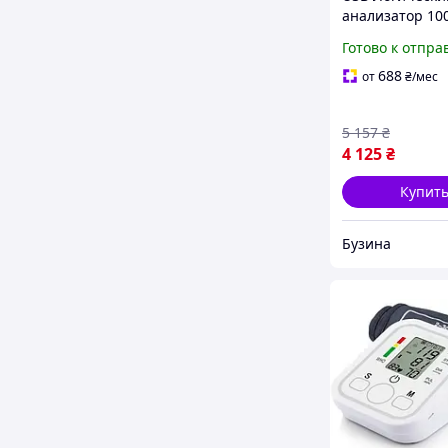
анализатор 10
кан Type-C, Kin
Готово к отпра
LA1010 buzyna
688
от
₴
/мес
5 157
₴
4 125
₴
Купит
Бузина