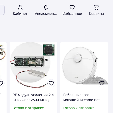
Кабинет
Уведомления
Избранное
Корзина
V
RF-модуль усиления 2.4
Робот-пылесос
GHz (2400-2500 MHz),
моющий Dreame Bot
я
Gan 50W, 47 dBm, SMA
D20 White (RLD35GA)
Готово к отправке
Готово к отправке
(цифровой