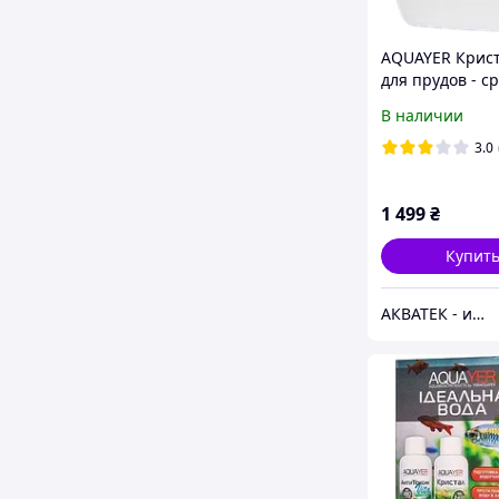
AQUAYER Крист
для прудов - с
против мути
В наличии
3.0
1 499
₴
Купит
АКВАТЕК - интернет-магазин зоотоваров