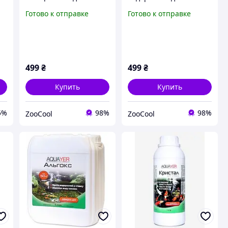
пруду AQUAYER
садового пруда
Готово к отправке
Готово к отправке
Кристалл 1 (л)
Aquayer Альгокс 1 л
499
₴
499
₴
Купить
Купить
5%
98%
98%
ZooCool
ZooCool