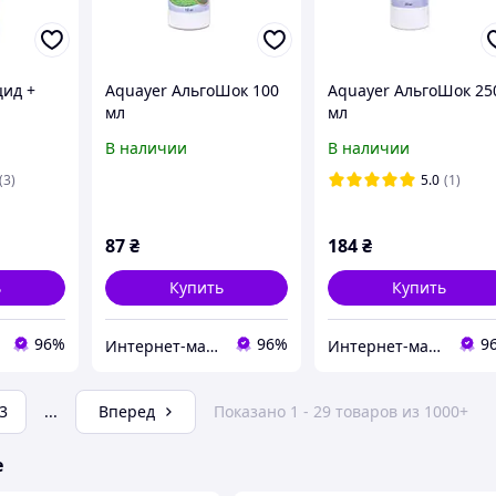
цид +
Aquayer АльгоШок 100
Aquayer АльгоШок 25
мл
мл
В наличии
В наличии
(3)
5.0
(1)
87
₴
184
₴
ь
Купить
Купить
96%
96%
9
Интернет-магазин Danio
Интернет-магазин Danio
3
...
Вперед
Показано 1 - 29 товаров из 1000+
е