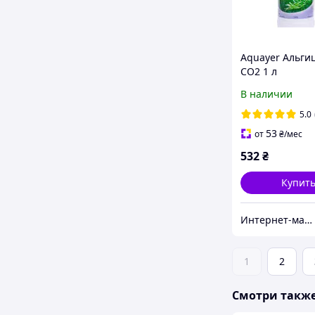
Aquayer Альги
СО2 1 л
В наличии
5.0
53
от
₴
/мес
532
₴
Купит
Интернет-магазин Danio
1
2
Смотри такж