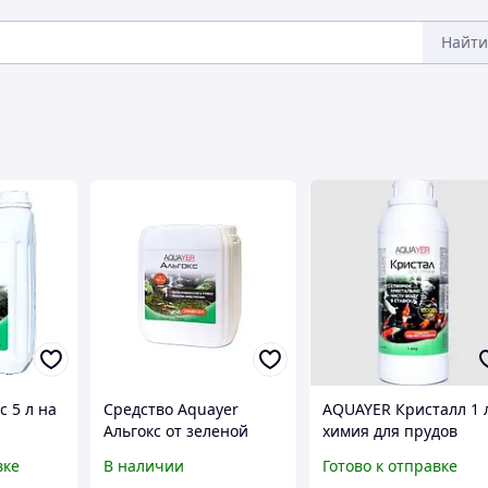
Найти
с 5 л на
Средство Aquayer
AQUAYER Кристалл 1 л
Альгокс от зеленой
химия для прудов
руду.
воды и нитчатки в
вке
В наличии
Готово к отправке
цветёт
пруду 5 л на 50 000л