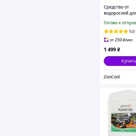
Средство от
водорослей дл
садового пруда
Готово к отпра
Aquayer Альгок
5.0
250
от
₴
/мес
1 499
₴
Купит
ZooCool