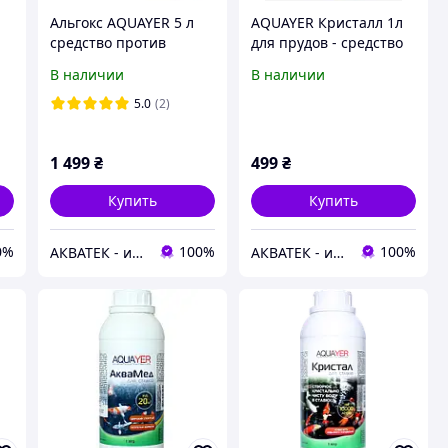
Альгокс AQUAYER 5 л
AQUAYER Кристалл 1л
средство против
для прудов - средство
в
зеленых водорослей в
против мути
В наличии
В наличии
прудах
5.0
(2)
1 499
₴
499
₴
Купить
Купить
0%
100%
100%
АКВАТЕК - интернет-магазин зоотоваров
АКВАТЕК - интернет-магазин зоотоваров