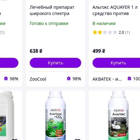
Лечебный препарат
Альгокс AQUAYER 1 л
я
широкого спектра
средство против
действия для прудовых
зеленых водорослей 
вке
Готово к отправке
В наличии
с 5 л
рыб AQUAYER Аквамед
прудах
1л (на 20 000 л воды)
(1)
2.0
(1)
638
₴
499
₴
ь
Купить
Купить
98%
98%
10
ZooCool
АКВАТЕК - интернет-магазин зоотоваров