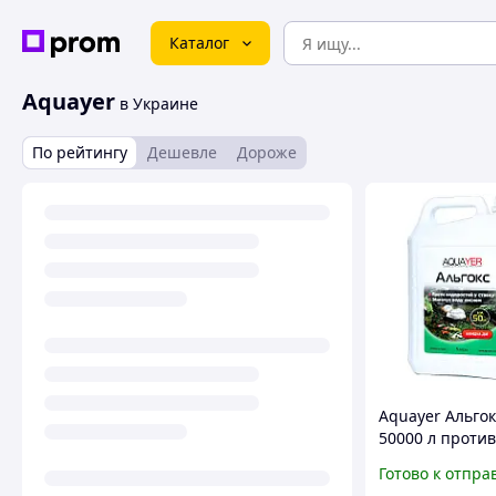
Каталог
Aquayer
в Украине
По рейтингу
Дешевле
Дороже
Aquayer Альгок
50000 л против
водорослей в п
Готово к отпра
Зеленая вода, 