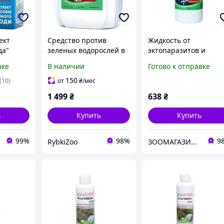
ект
Средство против
Жидкость от
да"
зеленых водорослей в
эктопаразитов и
иТоксин
прудах AQUAYER
грибков AQUAYER
вке
В наличии
Готово к отправке
Альгокс 5Л
«Аквамед» для прудов
1 л
150
(10)
от
₴
/мес
1 499
₴
638
₴
ь
Купить
Купить
99%
98%
9
RybkiZoo
ЗООМАГАЗИН "НА РАЗВЕС"