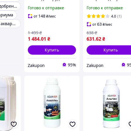
химия для прудов
Комплексное удобрение для аквариумных растений
Готово к отправке
Готово к отправке
ариума
148
от
₴
/мес
4.0
(1)
Удобрения для аквариума
63
от
₴
/мес
1 499
₴
638
₴
1 484
.01
₴
631
.62
₴
Купить
Купить
95%
9
Zakupon
Zakupon