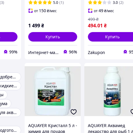
(3)
5.0
(1)
3.0
(2)
150
49
от
₴
/мес
от
₴
/мес
499
₴
1 499
₴
494
.01
₴
ь
Купить
Купить
99%
96%
9
Интернет-магазин Danio
Zakupon
Аквариумные удобрения
Аквариумные жидкие удобрения
ды
иума
Кондиционер для аквариума
AQUAYER Кристалл 5 л -
AQUAYER Аквамед
Средства для подготовки воды
химия для прудов
лекарство для рыб 1 л