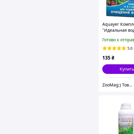
Aquayer Компл
"Идеальная во
(Кристалл+Ант
Готово к отпра
Vita), 2x60мл
5.0
135
₴
Купит
ZooMag;) Товары для животных