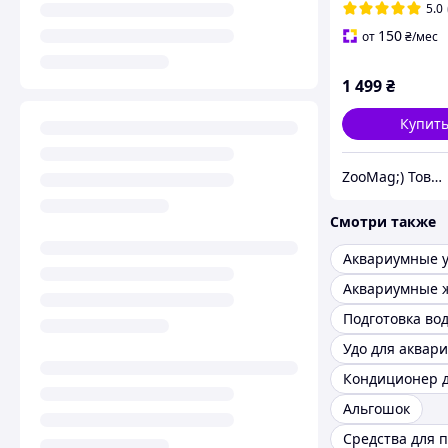
пруд
5.0
150
от
₴
/мес
1 499
₴
Купит
ZooMag;) Товары для животных
Смотри также
Подготовка во
Удо для аквар
Альгошок