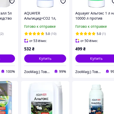
алл 5л
AQUAYER
Aquayer Альгокс 1 л н
редство
Альгицид+СО2 1л,
10000 л против
против водорослей,
водорослей в пруду.
Готово к отправке
Готово к отправке
удобрение для
Зеленая вода, цветёт
растений в аквариум
пруд
(2)
5.0
(10)
5.0
(1)
53
50
от
₴
/мес
от
₴
/мес
532
₴
499
₴
ь
Купить
Купить
100%
99%
9
ZooMag;) Товары для животных
ZooMag;) Товары для животных