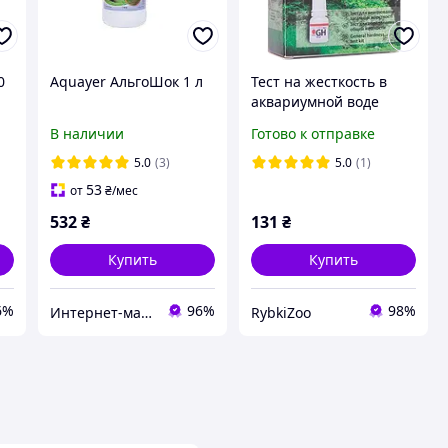
0
Aquayer АльгоШок 1 л
Тест на жесткость в
аквариумной воде
Aquayer GH
В наличии
Готово к отправке
5.0
(3)
5.0
(1)
53
от
₴
/мес
532
₴
131
₴
Купить
Купить
6%
96%
98%
Интернет-магазин Danio
RybkiZoo