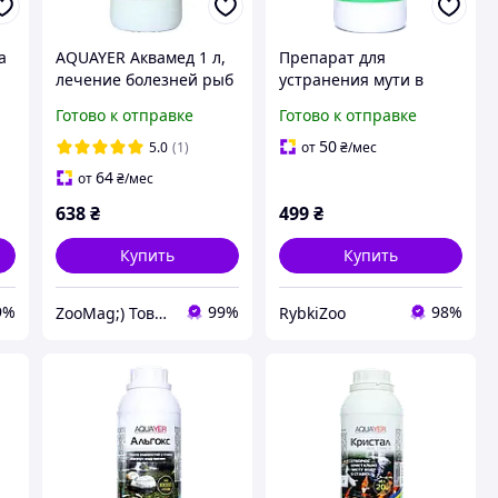
а
AQUAYER Аквамед 1 л,
Препарат для
лечение болезней рыб
устранения мути в
для прудов, на 20 м3
пруду Aquayer
Готово к отправке
Готово к отправке
Кристалл, 1 л
50
5.0
(1)
от
₴
/мес
64
от
₴
/мес
638
₴
499
₴
Купить
Купить
9%
99%
98%
ZooMag;) Товары для животных
RybkiZoo