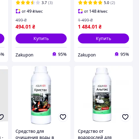
3.7
(3)
5.0
(2)
49
148
от
₴
/мес
от
₴
/мес
499
₴
1 499
₴
494
.01
₴
1 484
.01
₴
Купить
Купить
5%
95%
95%
Zakupon
Zakupon
Средство для
Средство от
 -
очищения воды в
водорослей для