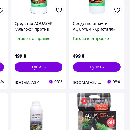
Средство AQUAYER
Средство от мути
"Альгокс" против
AQUAYER «Кристалл»
зеленых водорослей в
очищает воду пруда от
Готово к отправке
Готово к отправке
,
прудах, 1 л
глины, водорослей,
грязи, 1 л
499
₴
499
₴
Купить
Купить
8%
98%
98%
ЗООМАГАЗИН "НА РАЗВЕС"
ЗООМАГАЗИН "НА РАЗВЕС"