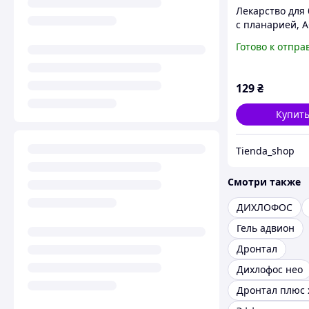
Лекарство для
с планарией, 
Планария Стоп
Готово к отпра
таблеток на 10
129
₴
Купит
Tienda_shop
Смотри также
ДИХЛОФОС
Гель адвион
Дронтал
Дихлофос нео
Дронтал плюс 