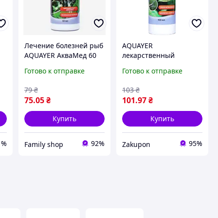
Лечение болезней рыб
AQUAYER
AQUAYER АкваМед 60
лекарственный
мл - лекарство против
препарат
Готово к отправке
Готово к отправке
паразитов у
Ихтиофтирицид 100 мл
аквариумных рыб
79
₴
103
₴
75
.05
₴
101
.97
₴
Купить
Купить
1%
92%
95%
Family shop
Zakupon