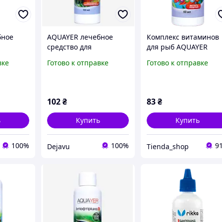
бное
AQUAYER лечебное
Комплекс витаминов
средство для
для рыб AQUAYER
рыб
аквариумных рыб
Витамин 60мл, проти
вке
Готово к отправке
Готово к отправке
мл
АкваБактол 100 мл
заболеваний, для
Дежавю
новинка для Дежавю
окраса
102
₴
83
₴
ь
Купить
Купить
100%
100%
9
Dejavu
Tienda_shop