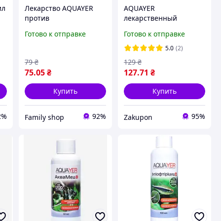
ил
Лекарство AQUAYER
AQUAYER
против
лекарственный
Ихтиофтирицида 60 мл
препарат Планария
Готово к отправке
Готово к отправке
- лекарство против
Стоп
манки у аквариумных
5.0
(2)
рыбок
79
₴
129
₴
75
.05
₴
127
.71
₴
Купить
Купить
2%
92%
95%
Family shop
Zakupon