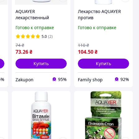
AQUAYER
Лекарство AQUAYER
лекарственный
против
препарат АкваМед
Ихтиофтирицида 100
Готово к отправке
Готово к отправке
60мл
мл - лекарство против
манки у аквариумных
5.0
(2)
рыбок
74
₴
110
₴
73
.26
₴
104
.50
₴
Купить
Купить
5%
95%
92%
Zakupon
Family shop