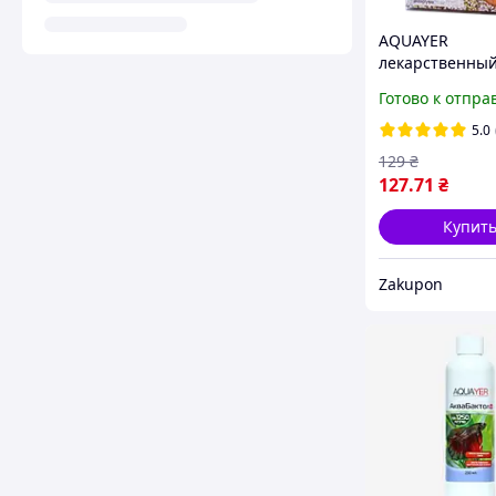
AQUAYER
лекарственны
препарат Гекс
Готово к отпра
5.0
129
₴
127
.71
₴
Купит
Zakupon