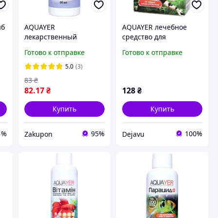
ыб
AQUAYER
AQUAYER лечебное
лекарственный
средство для
препарат Витамин
аквариумных рыб
Готово к отправке
Готово к отправке
60мл
Планария Стоп
новинка для Дежавю
5.0
(3)
83
₴
82
.17
₴
128
₴
Купить
Купить
1%
95%
100%
Zakupon
Dejavu