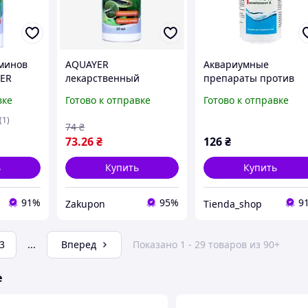
минов
AQUAYER
Аквариумные
YER
лекарственный
препараты против
, против
препарат
бактериальных
вке
Готово к отправке
Готово к отправке
для
Ихтиофтирицид 60 мл
инфекций - Rikka
Комплекс Бактоцид
(1)
74
₴
73
.26
₴
126
₴
ь
Купить
Купить
91%
95%
9
Zakupon
Tienda_shop
3
...
Вперед
Показано 1 - 29 товаров из 90+
е