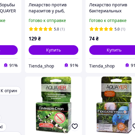
 борьбы
Лекарство против
Лекарство против
AQUAYER
паразитов у рыб,
бактериальных
 5
гексаметрил AQUAYER
инфекций, AQUAYER
вке
Готово к отправке
Готово к отправке
0 л
АкваБактол против
Плавниковой гнили 6
5.0
(1)
5.0
(1)
мл
129
₴
74
₴
ь
Купить
Купить
91%
91%
9
Tienda_shop
Tienda_shop
К отрин
xl