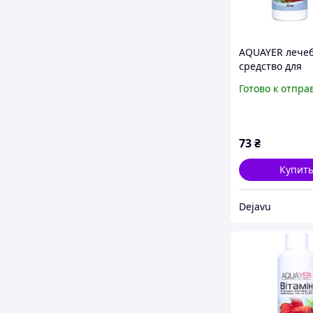
AQUAYER лече
средство для
аквариумных 
Готово к отпра
АкваБактол 60 
новинка для 
73
₴
Купит
Dejavu