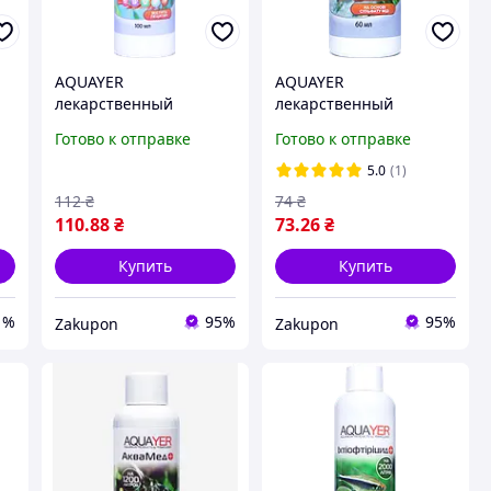
AQUAYER
AQUAYER
лекарственный
лекарственный
в
препарат Витамин
препарат Парацид
Готово к отправке
Готово к отправке
100мл
60мл
5.0
(1)
112
₴
74
₴
110
.88
₴
73
.26
₴
Купить
Купить
1%
95%
95%
Zakupon
Zakupon