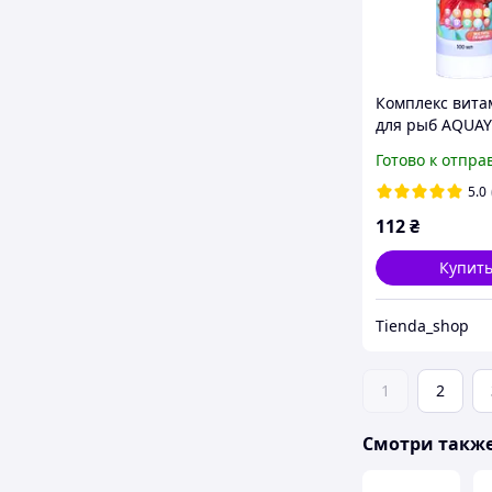
Комплекс вита
для рыб AQUA
Витамин 100мл
Готово к отпра
заболеваний, 
окраса
5.0
112
₴
Купит
Tienda_shop
1
2
Смотри такж