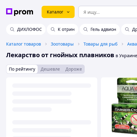
Каталог
ДИХЛОФОС
К отрин
Гель адвион
Д
Каталог товаров
Зоотовары
Товары для рыб
Акв
Лекарство от гнойных плавников
в Украин
По рейтингу
Дешевле
Дороже