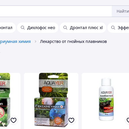
Найти
ронтал
Дихлофос нео
Дронтал плюс xl
Эффек
ариумная химия
Лекарство от гнойных плавников
е