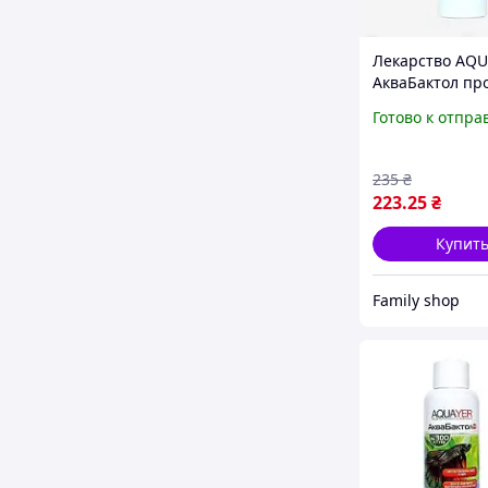
Лекарство AQ
АкваБактол пр
бактериальны
Готово к отпра
инфекций, лек
против Плавни
гнили 250 мл
235
₴
223
.25
₴
Купит
Family shop