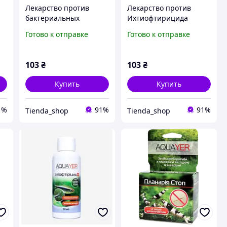
Лекарство против
Лекарство против
бактериальных
Ихтиофтирицида
инфекций, AQUAYER
100мл, AQUAYER
Готово к отправке
Готово к отправке
АкваБактол против
лекарство против
0
Плавниковой гнили 100
манки у рыбок
мл
103
₴
103
₴
Купить
Купить
1%
91%
91%
Tienda_shop
Tienda_shop