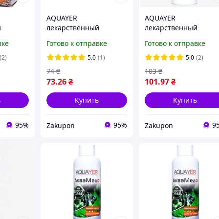
AQUAYER
AQUAYER
й
лекарственный
лекарственный
аметрил
препарат АкваБактол
препарат АкваБактол
вке
Готово к отправке
Готово к отправке
60 мл
100 мл
(2)
5.0
(1)
5.0
(2)
74
₴
103
₴
73
.26
₴
101
.97
₴
ь
Купить
Купить
95%
95%
9
Zakupon
Zakupon