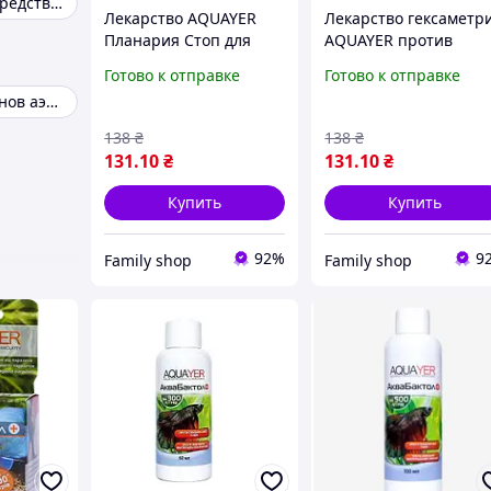
Эффективное средство от прусаков
Лекарство AQUAYER
Лекарство гексаметр
Планария Стоп для
AQUAYER против
борьбы с планарией -
паразитов у рыб
Готово к отправке
Готово к отправке
средсво против
-леарство для
Рейд от тараканов аэрозоль
планарий
аквариумных рыбок
138
₴
138
₴
131
.10
₴
131
.10
₴
Купить
Купить
92%
9
Family shop
Family shop