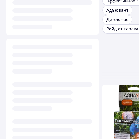
Адъювант
Дифлофос