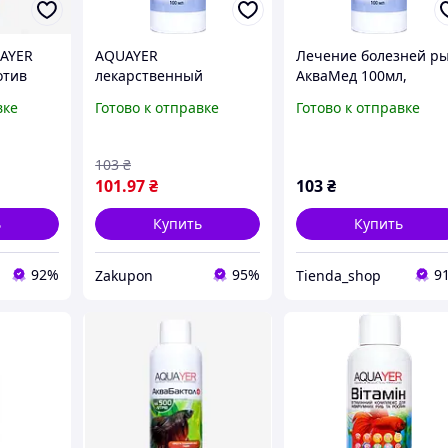
UAYER
AQUAYER
Лечение болезней р
отив
лекарственный
АкваМед 100мл,
х
препарат АкваМед
лекарство против
вке
Готово к отправке
Готово к отправке
арство
100мл
паразитов у рыбок
ковой
AQUAYER
103
₴
101
.97
₴
103
₴
ь
Купить
Купить
92%
95%
9
Zakupon
Tienda_shop