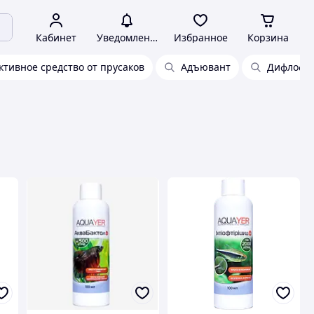
Кабинет
Уведомления
Избранное
Корзина
тивное средство от прусаков
Адъювант
Дифлофо