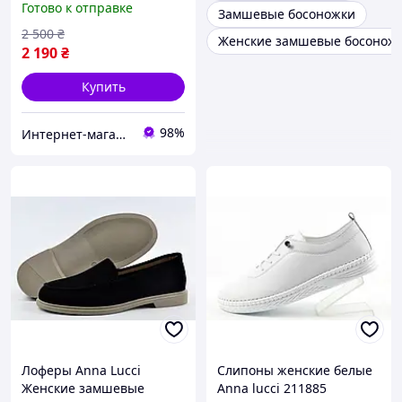
Готово к отправке
Замшевые босоножки
2 500
₴
Женские замшевые босоножк
2 190
₴
Купить
98%
Интернет-магазин "Streetmoda"
Лоферы Anna Lucci
Слипоны женские белые
Женские замшевые
Anna lucci 211885