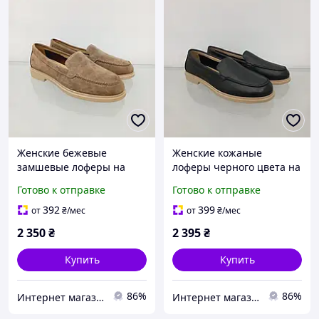
Женские бежевые
Женские кожаные
замшевые лоферы на
лоферы черного цвета на
светлой подошве
светлой подошве
Готово к отправке
Готово к отправке
392
399
от
₴
/мес
от
₴
/мес
2 350
₴
2 395
₴
Купить
Купить
86%
86%
Интернет магазин "Shoes City"
Интернет магазин "Shoes City"