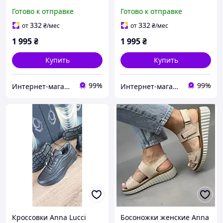
кожаные белые с
кожаные белые с
Готово к отправке
Готово к отправке
перфорацией 37 (23,5 см)
перфорацией 39 (24,5 см)
332
332
от
₴
/мес
от
₴
/мес
1 995
₴
1 995
₴
Купить
Купить
99%
99%
Интернет-магазин обуви "shoescomfort"
Интернет-магазин обуви "shoescomfort"
Кроссовки Anna Lucci
Босоножки женские Anna