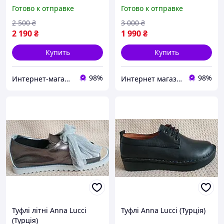
Готово к отправке
Готово к отправке
2 500
₴
3 000
₴
2 190
₴
1 990
₴
Купить
Купить
98%
98%
Интернет-магазин "Streetmoda"
Интернет магазин спортивной обуви Shoes-Factory
Туфлі літні Anna Lucci
Туфлі Anna Lucci (Турція)
(Турція)