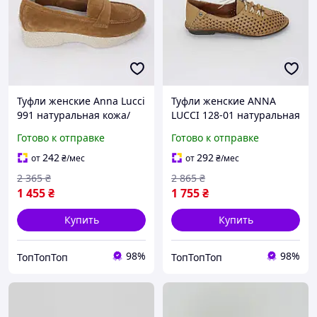
Туфли женские Anna Lucci
Туфли женские ANNA
991 натуральная кожа/
LUCCI 128-01 натуральная
замша, янтарного цвета
кожа, тёмно-бежевого
Готово к отправке
Готово к отправке
цвета
242
292
от
₴
/мес
от
₴
/мес
2 365
₴
2 865
₴
1 455
₴
1 755
₴
Купить
Купить
98%
98%
ТопТопТоп
ТопТопТоп