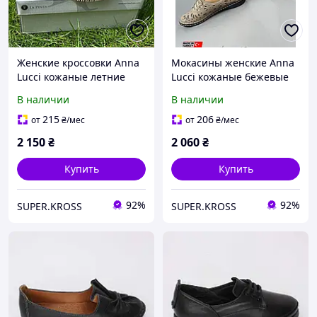
Женские кроссовки Anna
Мокасины женские Anna
Lucci кожаные летние
Lucci кожаные бежевые
бежевые
В наличии
В наличии
215
206
от
₴
/мес
от
₴
/мес
2 150
₴
2 060
₴
Купить
Купить
92%
92%
SUPER.KROSS
SUPER.KROSS