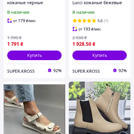
кожаные черные
Lucci кожаные бежевые
В наличии
В наличии
179
от
₴
/мес
5.0
(1)
193
от
₴
/мес
1 990
₴
2 030
₴
1 791
₴
1 928
.50
₴
Купить
Купить
92%
92%
SUPER.KROSS
SUPER.KROSS