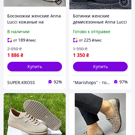
Босоножки женские Anna
Ботинки женские
Lucci кожаные на
демисезонные Anna Lucci
липучках бежевые
бежевые из натуральной
В наличии
Готово к отправке
кожи Турция 8172
189
225
от
₴
/мес
от
₴
/мес
2 050
₴
1 550
₴
1 886
₴
1 350
₴
Купить
Купить
92%
97%
SUPER.KROSS
"Marishops" - товары для всей семьи.