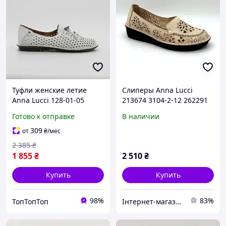
Туфли женские летие
Слиперы Anna Lucci
Anna Lucci 128-01-05
213674 3104-2-12 262291
натуральные кожа,
Бежевый 37 24см
Готово к отправке
В наличии
белого цвета, шнурочек
резинка
309
от
₴
/мес
2 385
₴
1 855
₴
2 510
₴
Купить
Купить
98%
83%
ТопТопТоп
Інтернет-магазин Аванті