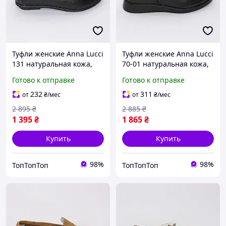
Туфли женские Anna Lucci
Туфли женские Anna Lucci
131 натуральная кожа,
70-01 натуральная кожа,
чёрного цвета на чёрной
чёрного цвета на чёрной
Готово к отправке
Готово к отправке
подошве
подошве
232
311
от
₴
/мес
от
₴
/мес
2 895
₴
2 885
₴
1 395
₴
1 865
₴
Купить
Купить
98%
98%
ТопТопТоп
ТопТопТоп