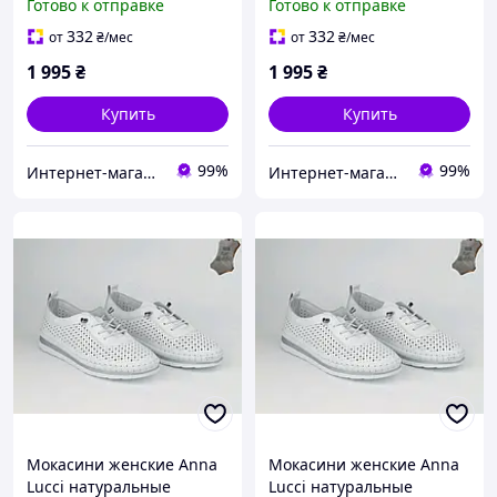
Готово к отправке
Готово к отправке
перфорацией 38 (24,0 см)
перфорацией 36 (23,0 см)
332
332
от
₴
/мес
от
₴
/мес
1 995
₴
1 995
₴
Купить
Купить
99%
99%
Интернет-магазин обуви "shoescomfort"
Интернет-магазин обуви "shoescomfort"
Мокасини женские Anna
Мокасини женские Anna
Lucci натуральные
Lucci натуральные