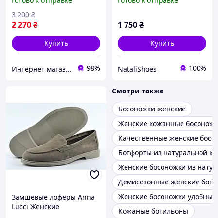
Готово к отправке
Готово к отправке
3 200
₴
2 270
₴
1 750
₴
Купить
Купить
98%
100%
Интернет магазин спортивной обуви Shoes-Factory
NataliShoes
Смотри также
Босоножки женские
Женские кожанные босонож
Качественные женские босо
Ботфорты из натуральной к
Женские босоножки из нату
Демисезонные женские боти
Женские босоножки удобные
Замшевые лоферы Anna
Lucci Женские
Кожаные ботильоны