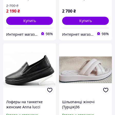
2 700
₴
2 190
₴
2 700
₴
Купить
Купить
98%
98%
Интернет магазин спортивной обуви Shoes-Factory
Интернет магазин спортивной обуви Shoes-Factory
Лоферы на танкетке
Шльопанці жіночі
женские Anna lucci
(Турція)36
211948