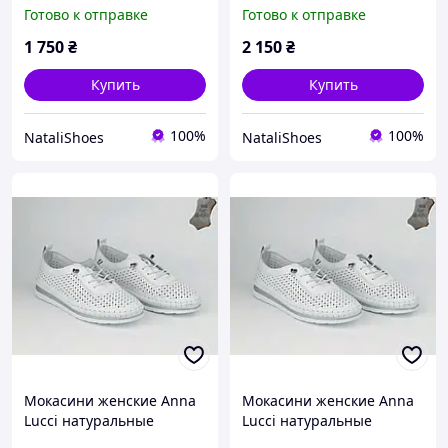
Готово к отправке
Готово к отправке
1 750
₴
2 150
₴
Купить
Купить
100%
100%
NataliShoes
NataliShoes
Мокасини женские Anna
Мокасини женские Anna
Lucci натуральные
Lucci натуральные
кожаные белые с
кожаные белые с