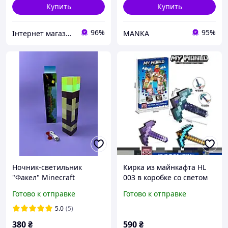
Купить
Купить
96%
95%
Інтернет магазин WOWShop
MANKA
Ночник-светильник
Кирка из майнкафта HL
"Факел" Minecraft
003 в коробке со светом
(Майнкрафт,ьянт),
Готово к отправке
Готово к отправке
аккумуляторный, USB-
зарядка, 4 цвета
5.0
(5)
подсветки, высота 28 см,
380
₴
590
₴