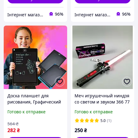
96%
96%
Інтернет магазин WOWShop
Інтернет магазин WOWShop
Доска планшет для
Меч игрушечный ниндзя
рисования, Графический
со светом и звуком 366 77
планшет для творчества
см, свет, звук, в коробке
Готово к отправке
Готово к отправке
цветной детский мир для
школьника
5.0
(1)
564
₴
282
₴
250
₴