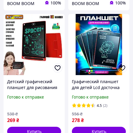
100%
100%
BOOM BOOM
BOOM BOOM
Детский графический
Графический планшет
планшет для рисования
для детей Lcd досточка
Художественный Lcd
для рисования, Детский
Готово к отправке
Готово к отправке
writing tablet 8.5
магнитный планшет 8.5
Цифровая Графическая
дюймов электронный
4.5
(2)
доска
538
₴
556
₴
269
₴
278
₴
Купить
Купить