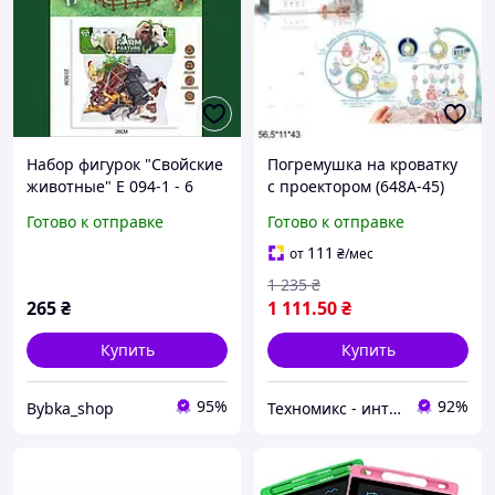
Набор фигурок "Свойские
Погремушка на кроватку
животные" E 094-1 - 6
с проектором (648A-45)
реалистичных животных
Готово к отправке
Готово к отправке
с дополнительными
аксессуарами для
111
от
₴
/мес
сюжетных игр.
1 235
₴
265
₴
1 111
.50
₴
Купить
Купить
95%
92%
Bybka_shop
Техномикс - интернет - магазин качественной техники, электроники и других товаров для дома и работы