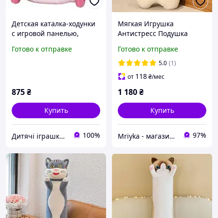
Детская каталка-ходунки
Мягкая Игрушка
с игровой панелью,
Антистресс Подушка
мелодии, пианино,
Альпака 130 см Белый
Готово к отправке
Готово к отправке
сортер, часы, в коробке
5.0
(1)
118
от
₴
/мес
875
₴
1 180
₴
Купить
Купить
100%
97%
Дитячі іграшки ArNiktoys
Mriyka - магазин товаров для дома и подарков