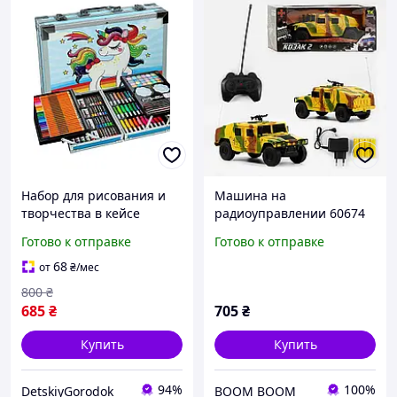
Набор для рисования и
Машина на
творчества в кейсе
радиоуправлении 60674
Единорог 145 предмета
(24) TK Group ,
Готово к отправке
Готово к отправке
два яруса. Набор для
Бронемашина Козак
творчества детский
68
от
₴
/мес
Синий
800
₴
685
₴
705
₴
Купить
Купить
94%
100%
DetskiyGorodok
BOOM BOOM