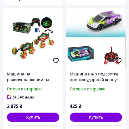
Машина на
Машина на/р подсветка,
радиоуправлении на
противоударный корпус,
аккумуляторе 333-ZD2304
резиновые шины, пульт
Готово к отправке
Готово к отправке
A-Toys (333-ZD2304)
27 MHZ, масштаб 1:18, на
батарейках, в кор.
346
от
₴
/мес
2 075
₴
425
₴
Купить
Купить