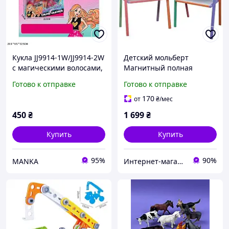
Кукла JJ9914-1W/JJ9914-2W
Детский мольберт
с магическими волосами,
Магнитный полная
меняющими цвет под
комплектация
Готово к отправке
Готово к отправке
воздействием
температуры (теплая или
170
от
₴
/мес
холодная)
450
₴
1 699
₴
Купить
Купить
95%
90%
MANKA
Интернет-магазин, студия "ФанФарт"