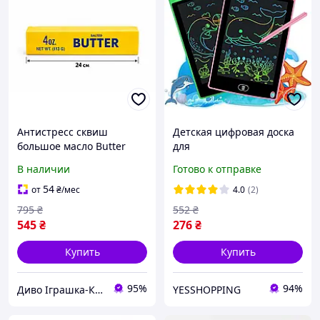
Антистресс сквиш
Детская цифровая доска
большое масло Butter
для
гигант 24 см желтый с
рисования,Художественн
В наличии
Готово к отправке
запахом
ый Lcd writing tablet 8.5
планшет для творчества
54
от
₴
/мес
4.0
(2)
795
₴
552
₴
545
₴
276
₴
Купить
Купить
95%
94%
Диво Іграшка-Канцтовари
YESSHOPPING