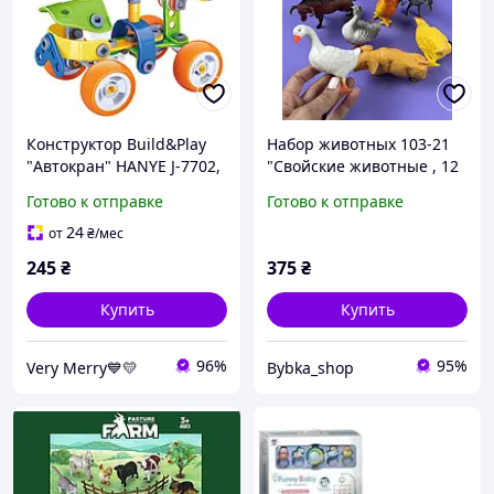
Конструктор Build&Play
Набор животных 103-21
"Автокран" HANYE J-7702,
"Свойские животные , 12
98 элемента
штук, в пакете
Готово к отправке
Готово к отправке
24
от
₴
/мес
245
₴
375
₴
Купить
Купить
96%
95%
Very Merry💙💛
Bybka_shop