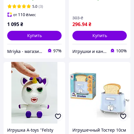
5.0
(3)
110
от
₴
/мес
303
₴
1 095
₴
296
.94
₴
Купить
Купить
97%
100%
Mriyka - магазин товаров для дома и подарков
Игрушки и канцтовары «Плюшево»
Игрушка A-toys "Felsty
Игрушечный Тостер 10см