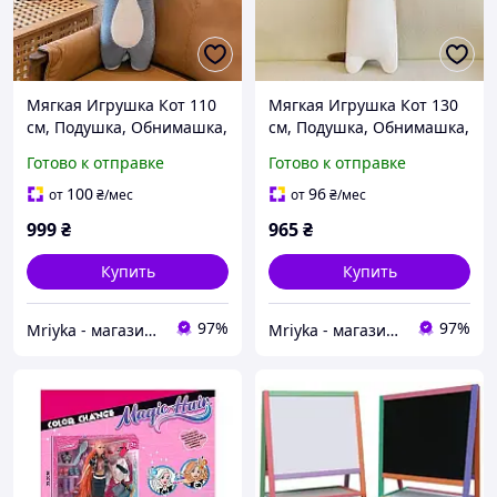
Мягкая Игрушка Кот 110
Мягкая Игрушка Кот 130
см, Подушка, Обнимашка,
см, Подушка, Обнимашка,
Синий
Белый
Готово к отправке
Готово к отправке
100
96
от
₴
/мес
от
₴
/мес
999
₴
965
₴
Купить
Купить
97%
97%
Mriyka - магазин товаров для дома и подарков
Mriyka - магазин товаров для дома и подарков