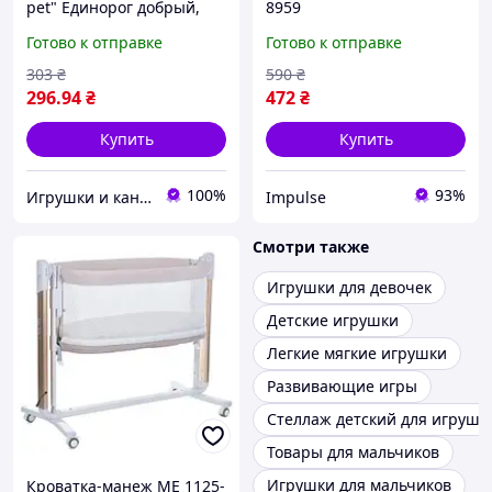
pet" Единорог добрый,
8959
злой" st040-3
Готово к отправке
Готово к отправке
303
₴
590
₴
296
.94
₴
472
₴
Купить
Купить
100%
93%
Игрушки и канцтовары «Плюшево»
Impulse
Смотри также
Игрушки для девочек
Детские игрушки
Легкие мягкие игрушки
Развивающие игры
Стеллаж детский для игруше
Товары для мальчиков
Игрушки для мальчиков
Кроватка-манеж ME 1125-