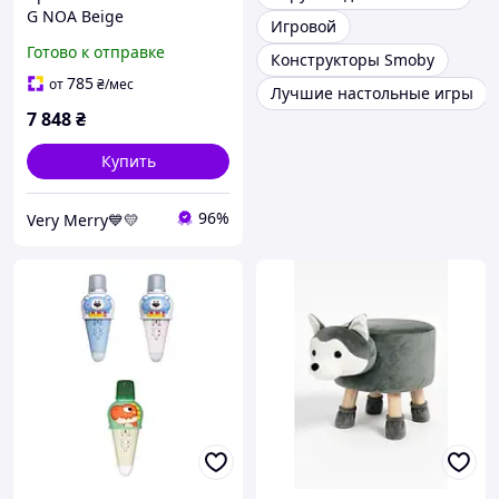
G NOA Beige
Игровой
Готово к отправке
Конструкторы Smoby
785
от
₴
/мес
Лучшие настольные игры
7 848
₴
Купить
96%
Very Merry💙💛