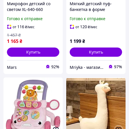
Микрофон детский со
Мягкий детский пуф-
светом XL-640-660
банкетка в форме
Собачки 20 см, серый
Готово к отправке
Готово к отправке
116
120
от
₴
/мес
от
₴
/мес
1 457
₴
1 165
₴
1 199
₴
Купить
Купить
92%
97%
Mars
Mriyka - магазин товаров для дома и подарков