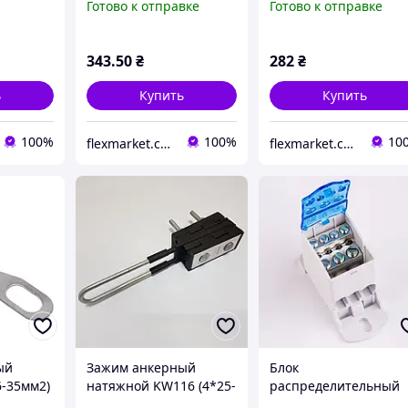
Готово к отправке
Готово к отправке
343
.50
₴
282
₴
ь
Купить
Купить
100%
100%
10
flexmarket.com.ua
flexmarket.com.ua
ый
Зажим анкерный
Блок
6-35мм2)
натяжной KW116 (4*25-
распределительный
03550
70мм²) TAKEL
РБД-80А на DIN-рейк