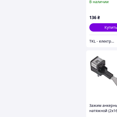
В наличии
(517711)
136
₴
Купит
TKL - електрообладнання
Зажим анкерн
натяжной (2х1
РА2/35 TAKEL 5