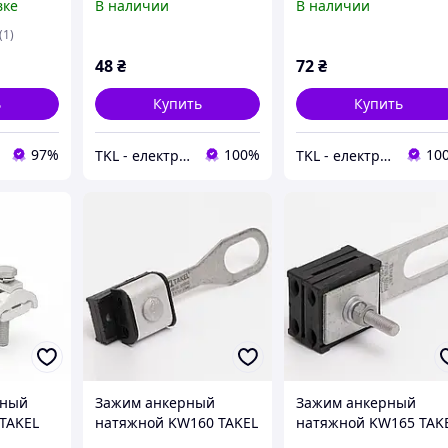
вке
В наличии
В наличии
(517700)
(517705)
503571
(1)
48
₴
72
₴
ь
Купить
Купить
97%
100%
10
TKL - електрообладнання
TKL - електрообладнання
чный
Зажим анкерный
Зажим анкерный
TAKEL
натяжной KW160 TAKEL
натяжной KW165 TAK
50) M8