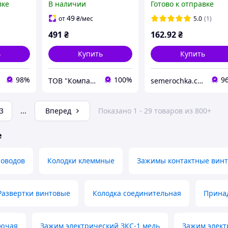
вке
В наличии
Готово к отправке
TAKEL, зажимы
клеммные, клеммник,
49
от
₴
/мес
5.0
(1)
соединитель, клема
491
₴
162
.92
₴
ТАКЕЛ
ь
Купить
Купить
98%
100%
9
ТОВ "Компанія ЕДС"
semerochka.com.ua
3
...
Вперед
Показано 1 - 29 товаров из 800+
е
роводов
Колодки клеммные
Зажимы контактные вин
Развертки винтовые
Колодка соединительная
Принад
рючая
Зажим электрический ЗКС-1 медь
Зажим элект