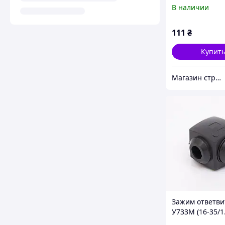
В наличии
111
₴
Купит
Магазин строительных материалов "СТРОИМ ВМЕСТЕ"
Зажим ответв
У733М (16-35/1
ММ²) ОРЕХ TAK