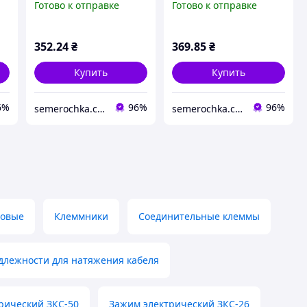
Готово к отправке
Готово к отправке
TAKEL, зажимы
TAKEL, зажимы
клеммные, клеммник,
клеммные, клеммник,
соединитель, клема
соединитель, клема
352
.24
₴
369
.85
₴
ТАКЕЛ
ТАКЕЛ
Купить
Купить
6%
96%
96%
semerochka.com.ua
semerochka.com.ua
товые
Клеммники
Соединительные клеммы
лежности для натяжения кабеля
рический ЗКС-50
Зажим электрический ЗКС-26