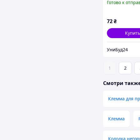
Готово к отпра
72
₴
Купит
УниБуд24
1
2
Смотри такж
Клемма для п
Клемма
Колодка него