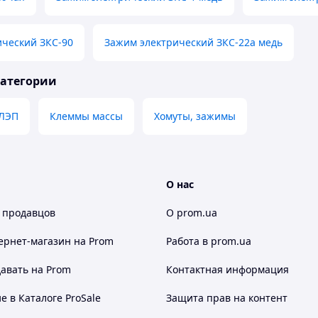
ический ЗКС-90
Зажим электрический ЗКС-22а медь
категории
 ЛЭП
Клеммы массы
Хомуты, зажимы
О нас
 продавцов
О prom.ua
ернет-магазин
на Prom
Работа в prom.ua
авать на Prom
Контактная информация
 в Каталоге ProSale
Защита прав на контент