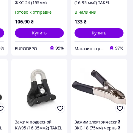
ЖКС-24 (155мм)
(16-95 мм?) TAKEL
черный TAKEL
Готово к отправке
В наличии
106
.90
₴
133
₴
Купить
Купить
5%
95%
97%
EURODEPO
Магазин строительных материалов "СТРОИМ ВМЕСТЕ"
Зажим подвесной
Зажим электрический
L
KW95 (16-95мм2) TAKEL
ЗКС-18 (75мм) черный