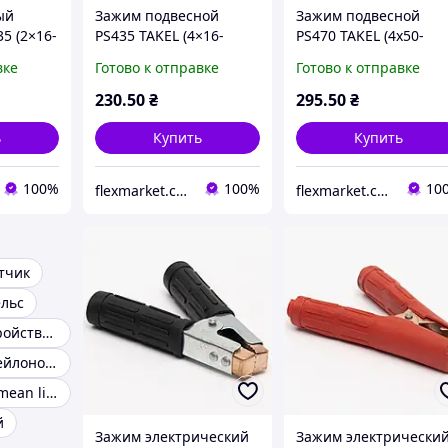
ый
Зажим подвесной
Зажим подвесной
5 (2×16-
PS435 TAKEL (4×16-
PS470 TAKEL (4x50-
35мм2)
70мм²)
вке
Готово к отправке
Готово к отправке
230
.50
₴
295
.50
₴
ь
Купить
Купить
100%
100%
10
flexmarket.com.ua
flexmarket.com.ua
тчик
ельс
Спусковые устройства и зажимы
Takel стяжки нейлоновые
Захват golden mean light grip black
й
Зажим электрический
Зажим электрически