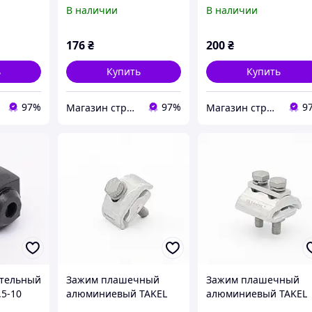
TAKEL
В наличии
В наличии
176
₴
200
₴
ь
Купить
Купить
97%
97%
9
Магазин строительных материалов "СТРОИМ ВМЕСТЕ"
Магазин строительных материалов "СТРОИМ ВМЕСТЕ"
ительный
Зажим плашечный
Зажим плашечный
.5-10
алюминиевый TAKEL
алюминиевый TAKEL
EL,
APG-A1 (Аl 16-70) M8
APG-B2 (Al 16-70) M8