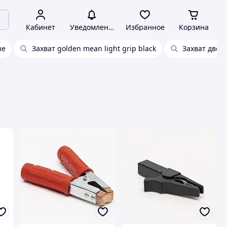
Кабинет
Уведомления
Избранное
Корзина
ые
Захват golden mean light grip black
Захват двой