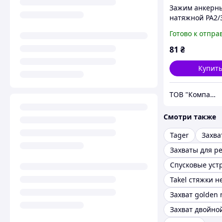
Зажим анкерн
натяжной PA2/3
35мм2) TAKEL
Готово к отпра
81
₴
Купит
ТОВ "Компанія ЕДС"
Смотри также
Tager
Захва
Захваты для р
Захват двойно