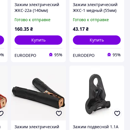
Зажим электрический
Зажим электрический
ЖКС-22а (140мм)
ЖКС-1 медный (55мм)
красный TAKEL
черный TAKEL
Готово к отправке
Готово к отправке
160
.35
₴
43
.17
₴
Купить
Купить
0%
95%
95%
EURODEPO
EURODEPO
й
Зажим электрический
Зажим подвесной 1.1A