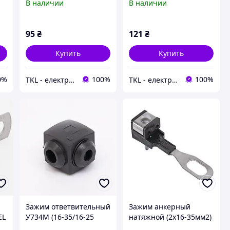
В наличии
В наличии
(517706)
(517710)
95
₴
121
₴
Купить
Купить
0%
100%
100%
TKL - електрообладнання
TKL - електрообладнання
Зажим ответвительный
Зажим анкерный
EL
У734М (16-35/16-25
натяжной (2х16-35мм2)
ММ²) ОРЕХ TAKEL,
KW160 TAKEL 503552