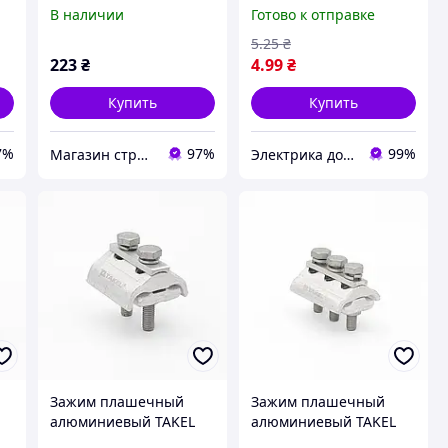
TAKEL 505614
В наличии
Готово к отправке
5
.25
₴
223
₴
4
.99
₴
Купить
Купить
7%
97%
99%
Магазин строительных материалов "СТРОИМ ВМЕСТЕ"
Электрика до мелочей
Зажим плашечный
Зажим плашечный
алюминиевый TAKEL
алюминиевый TAKEL
APG-B3 (Al 16-150) M8
APG-C1 (Al 16-70) M8