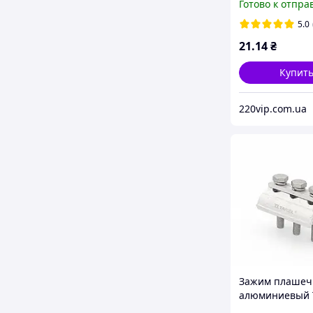
Готово к отпра
кабельный
разветвитель 
5.0
ТАКЕЛ
21
.14
₴
Купит
220vip.com.ua
Зажим плаше
алюминиевый 
APG-C2 (Al 16-1