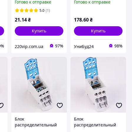
Готово к отправке
Готово к отправке
кабельный
разветвитель 503572
5.0
(1)
ТАКЕЛ
21
.14
₴
178
.60
₴
Купить
Купить
0%
97%
98%
220vip.com.ua
УниБуд24
Блок
Блок
распределительный
распределительный
у
РБД-125А на DIN-рейку
РБД-160А на DIN-рейку