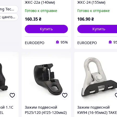
ЖКС-22а (140мм)
ЖКС-24 (155мм)
черный TAKEL
красный TAKEL
Зажимы Climbing Technology
Готово к отправке
Готово к отправке
Гибкий захват с цанговым механизмом
160
.35
₴
106
.90
₴
Купить
Купить
95%
9
EURODEPO
EURODEPO
ой 1.1C
Зажим подвесной
Зажим подвесной
EL
PS25/120 (4?25-120мм2)
KW94 (16-95мм2) TAKE