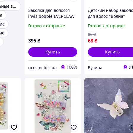
Профессиональные заколки
Заколка для волосся
Детский набор закол
ка
invisibobble EVERCLAW
для волос "Волна"
Leo Love
0104-008, 6 штук
ие
Готово к отправке
Готово к отправке
buzyna
ые
85
₴
395
₴
68
₴
Купить
Купить
100%
9
ncosmetics.ua
Бузина