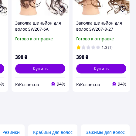
Заколка шиньйон для
Заколка шиньйон для
волос SW207-6A
волос SW207-8-27
Готово к отправке
Готово к отправке
1.0
(1)
398
₴
398
₴
Купить
Купить
4%
94%
94%
KiKi.com.ua
KiKi.com.ua
Резинки
Крабики для волос
Зажимы для волос