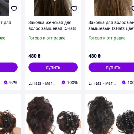
т для
Заколка женская для
Заколка для волос ба
волос замшевая D.Hats
замшевый D.Hats цве
цвет бежевая
серый
вке
Готово к отправке
Готово к отправке
480
₴
480
₴
ь
Купить
Купить
97%
100%
10
D.Hats - магазин женских головных уборов
D.Hats - магазин женских головных уборов