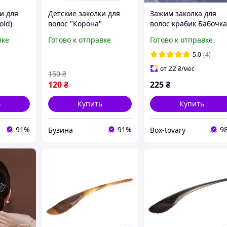
и для
Детские заколки для
Зажим заколка для
old)
волос "Корона"
волос крабик Бабочк
zyna
T18456(Multicolor)
вке
Готово к отправке
Готово к отправке
buzyna
5.0
(4)
22
от
₴
/мес
150
₴
120
₴
225
₴
ь
Купить
Купить
91%
91%
9
Бузина
Box-tovary