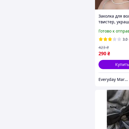
Заколка для во
твистер, укра
для волос как 
Готово к отпра
длинные пряди
средней длины
3.0
423
₴
290
₴
Купит
Everyday Market 0965612251