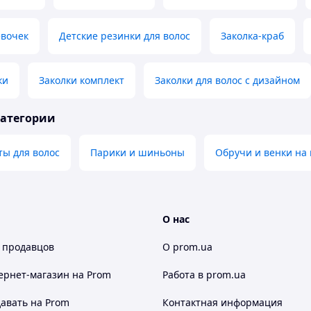
евочек
Детские резинки для волос
Заколка-краб
ки
Заколки комплект
Заколки для волос с дизайном
категории
ты для волос
Парики и шиньоны
Обручи и венки на 
О нас
 продавцов
О prom.ua
ернет-магазин
на Prom
Работа в prom.ua
авать на Prom
Контактная информация