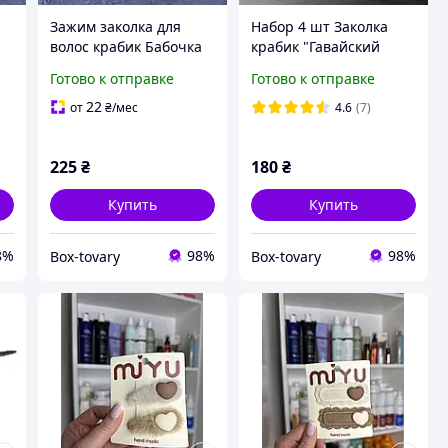
Зажим заколка для
Набор 4 шт Заколка
а
волос крабик Бабочка
крабик "Гавайский
зеленый
цветок", зажим краб
Готово к отправке
Готово к отправке
для волос цветочек
22
от
₴
/мес
4.6
(7)
225
₴
180
₴
Купить
Купить
8%
98%
98%
Box-tovary
Box-tovary