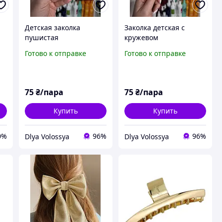
Детская заколка
Заколка детская с
я
пушистая
кружевом
Готово к отправке
Готово к отправке
75
₴/пара
75
₴/пара
Купить
Купить
0%
96%
96%
Dlya Volossya
Dlya Volossya