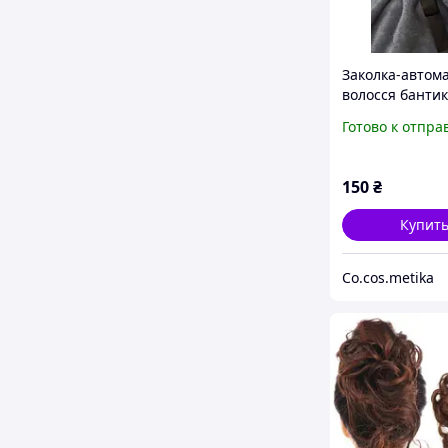
Заколка-автома
волосся бантик
атласний
Готово к отпра
150
₴
Купит
Co.cos.metika