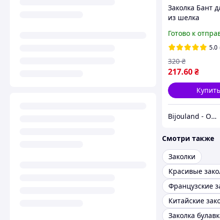
Заколка Бант д
из шелка
автоматическа
Готово к отпра
застежка 15 х 
5.0
320
₴
217
.60
₴
Купит
Bijouland - Обручи, Свадебные украшения, Банты, Вечерние украшения, Серьги, Чокеры
Смотри также
Заколки
Заколка булавк