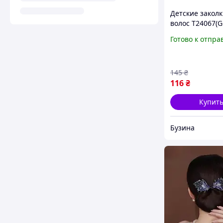
Детские заколк
волос T24067(G
золотистый bu
Готово к отпра
145
₴
116
₴
Купит
Бузина