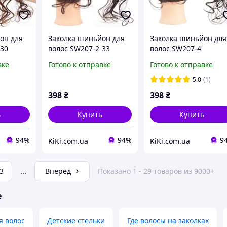
он для
Заколка шиньйон для
Заколка шиньйон для
-30
волос SW207-2-33
волос SW207-4
вке
Готово к отправке
Готово к отправке
5.0
(1)
398
₴
398
₴
ь
Купить
Купить
94%
94%
9
KiKi.com.ua
KiKi.com.ua
3
...
Вперед
Показано 1 - 29 товаров из 9000+
е
я волос
Детские стельки
Где волосы на заколках