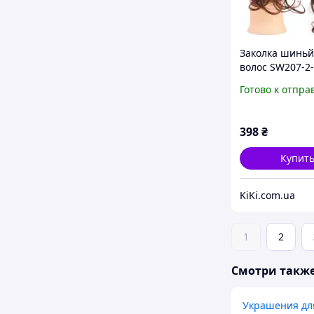
Заколка шиньй
волос SW207-2
Готово к отпра
398
₴
Купит
KiKi.com.ua
1
2
Смотри такж
Украшения дл