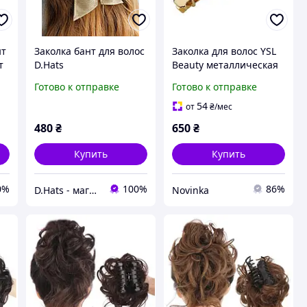
нт
Заколка бант для волос
Заколка для волос YSL
т
D.Hats
Beauty металлическая
золотистая
Готово к отправке
Готово к отправке
54
от
₴
/мес
480
₴
650
₴
Купить
Купить
0%
100%
86%
D.Hats - магазин женских головных уборов
Novinka