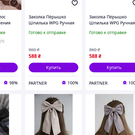
лос
Заколка Пёрышко
Заколка Пёрышко
шения
Шпилька WPG Ручная
Шпилька WPG Ручна
на
Работа Абрикос
Работа Термограб
вке
Готово к отправке
Готово к отправке
, так и
 синяя
(1)
860
₴
860
₴
588
₴
588
₴
ь
Купить
Купить
98%
100%
10
PARTNER
PARTNER