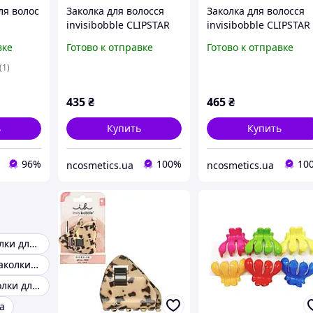
ля волос
Заколка для волосся
Заколка для волосся
invisibobble CLIPSTAR
invisibobble CLIPSTAR
я
Clawdia
Petit Four
вке
Готово к отправке
Готово к отправке
18 см
(1)
435
₴
465
₴
ь
Купить
Купить
96%
100%
10
ncosmetics.ua
ncosmetics.ua
Красивые заколки для волос
Французские заколки для волос
Китайские заколки для волос
а