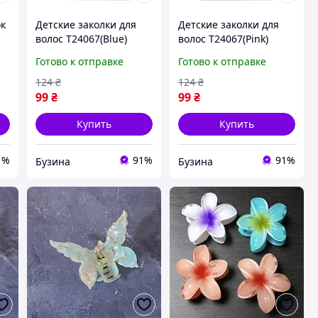
ок
Детские заколки для
Детские заколки для
волос T24067(Blue)
волос T24067(Pink)
синий buzyna
розовый buzyna
Готово к отправке
Готово к отправке
124
₴
124
₴
99
₴
99
₴
Купить
Купить
1%
91%
91%
Бузина
Бузина