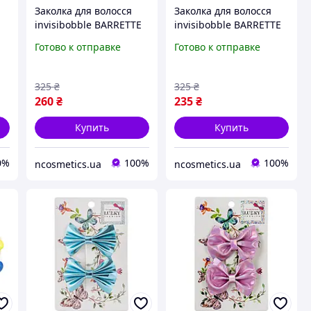
Заколка для волосся
Заколка для волосся
invisibobble BARRETTE
invisibobble BARRETTE
Alegria Turn on Your
Mystica The Rest is
Готово к отправке
Готово к отправке
Healers
Mystery
325
₴
325
₴
260
₴
235
₴
Купить
Купить
0%
100%
100%
ncosmetics.ua
ncosmetics.ua