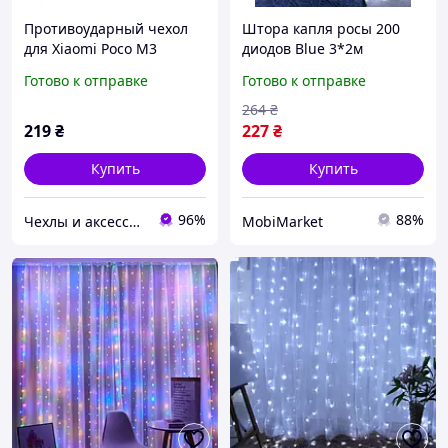
Противоударный чехол
Штора капля росы 200
для Xiaomi Росо М3
диодов Blue 3*2м
Антишок Шторка кольцо
Готово к отправке
Готово к отправке
264
₴
219
₴
227
₴
Купить
Купить
96%
88%
Чехлы и аксессуары | Mob4
MobiMarket