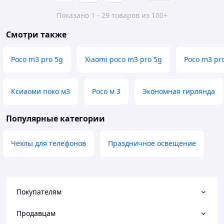
Показано 1 - 29 товаров из 100+
Смотри также
Poco m3 pro 5g
Xiaomi poco m3 pro 5g
Poco m3 pr
Ксиаоми поко м3
Росо м 3
Экономная гирлянда
Популярные категории
Чехлы для телефонов
Праздничное освещение
Покупателям
Продавцам