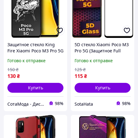
Защитное стекло King
5D стекло Xiaomi Poco M3
Fire Xiaomi Poco M3 Pro 5G
Pro 5G (Защитное Full
(Full Glue) Black
Glue) Black
Готово к отправке
Готово к отправке
150
₴
125
₴
130
₴
115
₴
Купить
Купить
98%
98%
СотаМода - Дискаунтер аксессуаров
SotaHata