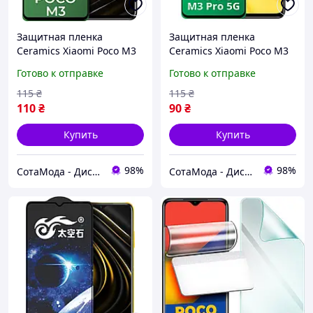
Защитная пленка
Защитная пленка
Ceramics Xiaomi Poco M3
Ceramics Xiaomi Poco M3
(керамическая 9D)
Pro 5G (керамическая 9D)
Готово к отправке
Готово к отправке
115
₴
115
₴
110
₴
90
₴
Купить
Купить
98%
98%
СотаМода - Дискаунтер аксессуаров
СотаМода - Дискаунтер аксессуаров