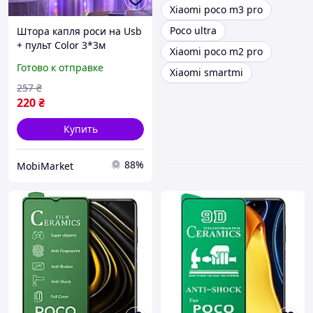
Xiaomi poco m3 pro
Poco ultra
Штора капля роси на Usb
+ пульт Color 3*3м
Xiaomi poco m2 pro
Готово к отправке
Xiaomi smartmi
257
₴
220
₴
Купить
88%
MobiMarket