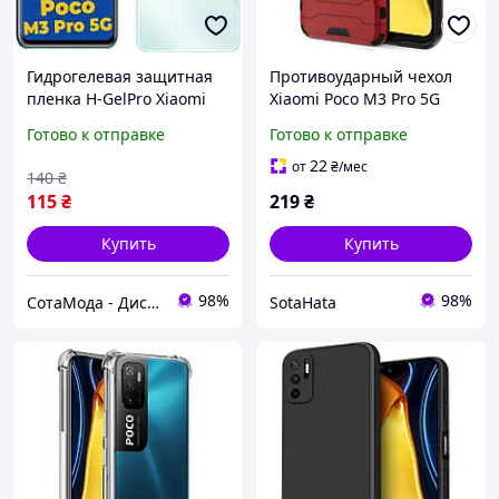
Гидрогелевая защитная
Противоударный чехол
пленка H-GelPro Xiaomi
Xiaomi Poco M3 Pro 5G
Poco M3 Pro 5G
(подставка кольцо) Red
Готово к отправке
Готово к отправке
22
от
₴
/мес
140
₴
115
₴
219
₴
Купить
Купить
98%
98%
СотаМода - Дискаунтер аксессуаров
SotaHata