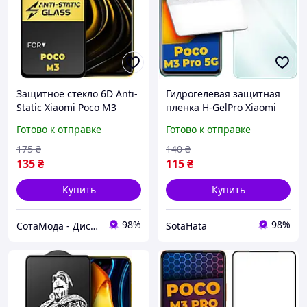
Защитное стекло 6D Anti-
Гидрогелевая защитная
Static Xiaomi Poco M3
пленка H-GelPro Xiaomi
Glass Shield
Poco M3 Pro 5G
Готово к отправке
Готово к отправке
175
₴
140
₴
135
₴
115
₴
Купить
Купить
98%
98%
СотаМода - Дискаунтер аксессуаров
SotaHata