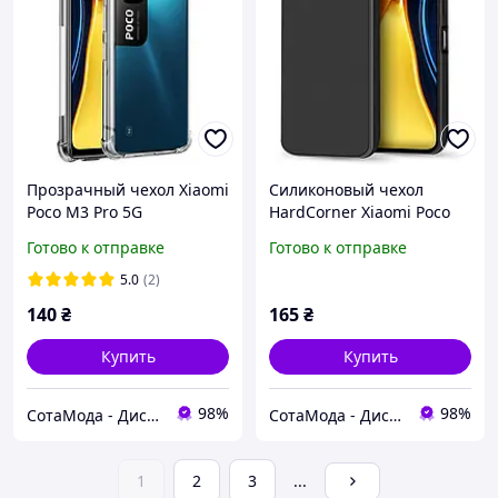
Прозрачный чехол Xiaomi
Силиконовый чехол
Poco M3 Pro 5G
HardCorner Xiaomi Poco
(усиленный углами)
M3 Pro 5G (с
Готово к отправке
Готово к отправке
микрофиброй) Black
5.0
(2)
140
₴
165
₴
Купить
Купить
98%
98%
СотаМода - Дискаунтер аксессуаров
СотаМода - Дискаунтер аксессуаров
1
2
3
...