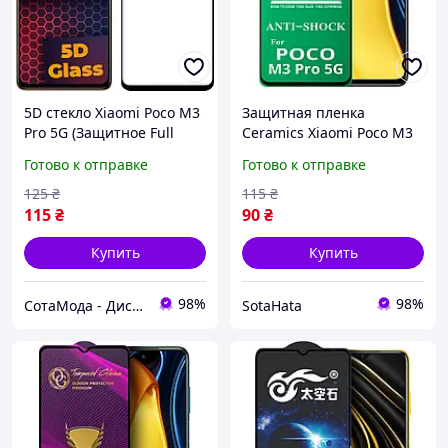
5D стекло Xiaomi Poco M3
Защитная пленка
Pro 5G (Защитное Full
Ceramics Xiaomi Poco M3
Glue) Black
Pro 5G (керамическая 9D)
Готово к отправке
Готово к отправке
125
₴
115
₴
115
₴
90
₴
Купить
Купить
98%
98%
СотаМода - Дискаунтер аксессуаров
SotaHata