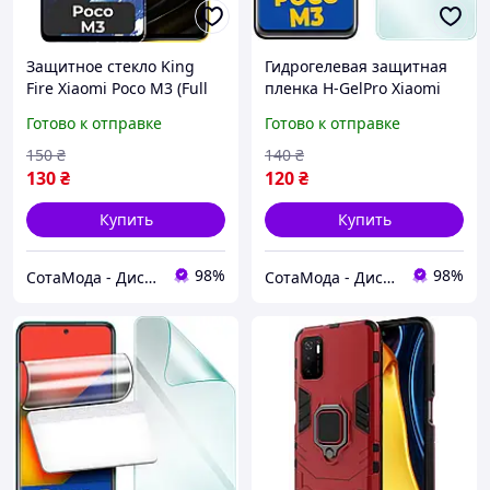
Защитное стекло King
Гидрогелевая защитная
Fire Xiaomi Poco M3 (Full
пленка H-GelPro Xiaomi
Glue) Black
Poco M3
Готово к отправке
Готово к отправке
150
₴
140
₴
130
₴
120
₴
Купить
Купить
98%
98%
СотаМода - Дискаунтер аксессуаров
СотаМода - Дискаунтер аксессуаров