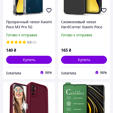
Прозрачный чехол Xiaomi
Силиконовый чехол
Poco M3 Pro 5G
HardCorner Xiaomi Poco
(усиленный углами)
M3 Pro 5G (с
Готово к отправке
Готово к отправке
микрофиброй) Black
5.0
(1)
140
₴
165
₴
Купить
Купить
98%
98%
SotaHata
SotaHata