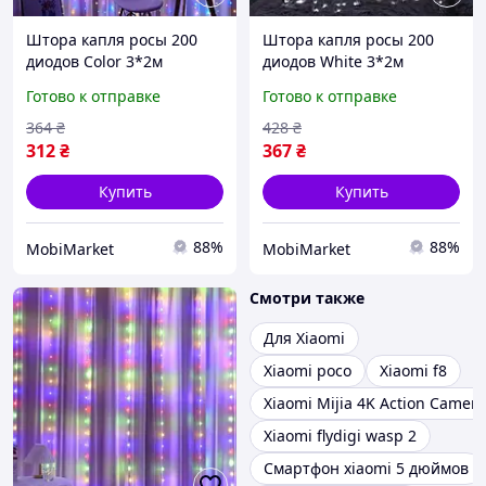
Штора капля росы 200
Штора капля росы 200
диодов Color 3*2м
диодов White 3*2м
Готово к отправке
Готово к отправке
364
₴
428
₴
312
₴
367
₴
Купить
Купить
88%
88%
MobiMarket
MobiMarket
Смотри также
Для Xiaomi
Xiaomi poco
Xiaomi f8
Xiaomi Mijia 4K Action Camera
Xiaomi flydigi wasp 2
Смартфон xiaomi 5 дюймов