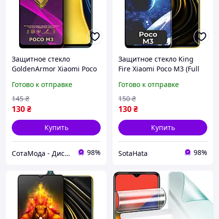
Защитное стекло
Защитное стекло King
GoldenArmor Xiaomi Poco
Fire Xiaomi Poco M3 (Full
M3 (Full Glue)
Glue) Black
Готово к отправке
Готово к отправке
145
₴
150
₴
130
₴
130
₴
Купить
Купить
98%
98%
СотаМода - Дискаунтер аксессуаров
SotaHata