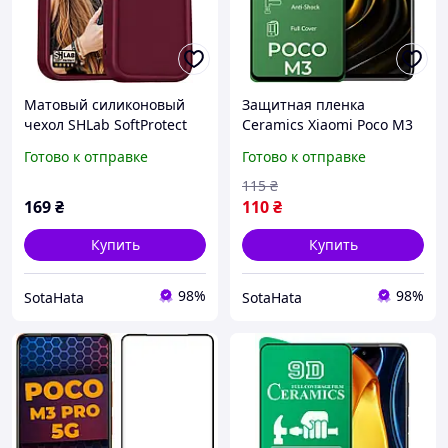
Матовый силиконовый
Защитная пленка
чехол SHLab SoftProtect
Ceramics Xiaomi Poco M3
Poco M3 Pro 5G Wine
(керамическая 9D)
Готово к отправке
Готово к отправке
115
₴
169
₴
110
₴
Купить
Купить
98%
98%
SotaHata
SotaHata