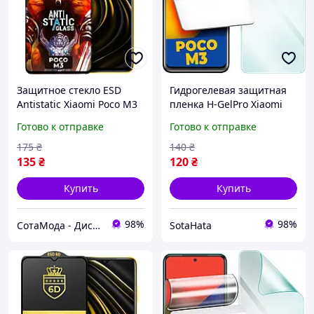
Защитное стекло ESD
Гидрогелевая защитная
Antistatic Xiaomi Poco M3
пленка H-GelPro Xiaomi
Poco M3
Готово к отправке
Готово к отправке
175
₴
140
₴
135
₴
120
₴
Купить
Купить
98%
98%
СотаМода - Дискаунтер аксессуаров
SotaHata