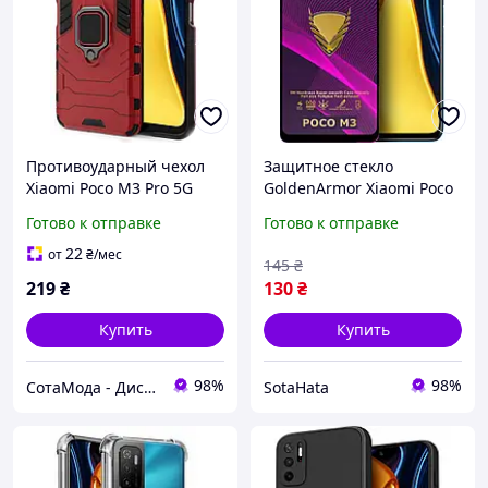
Противоударный чехол
Защитное стекло
Xiaomi Poco M3 Pro 5G
GoldenArmor Xiaomi Poco
(подставка кольцо) Red
M3 (Full Glue)
Готово к отправке
Готово к отправке
22
от
₴
/мес
145
₴
219
₴
130
₴
Купить
Купить
98%
98%
СотаМода - Дискаунтер аксессуаров
SotaHata