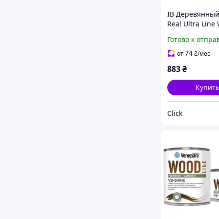
ІВ Деревянный
Real Ultra Line
для HomePod M
Готово к отпра
чёрный орех п
для колонки ш
74
от
₴
/мес
ЕMN_PS
883
₴
Купит
Click