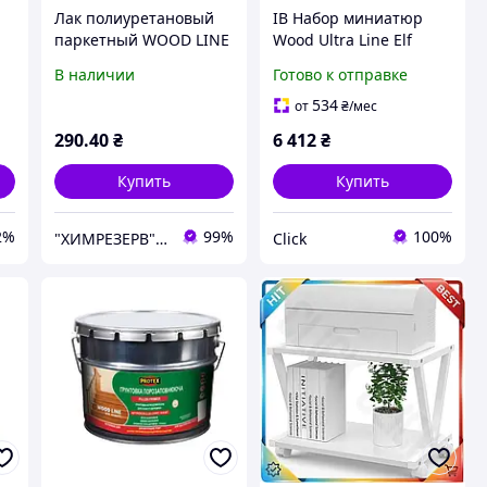
Лак полиуретановый
ІВ Набор миниатюр
паркетный WOOD LINE
Wood Ultra Line Elf
PROTEX 0.64кг (0.7л)
Realms Battalion 62 шт
В наличии
Готово к отправке
глян./полумат.
для настольной игры
Warhammer фигурки
534
от
₴
/мес
для ЕMN_PS
290
.40
₴
6 412
₴
Купить
Купить
2%
99%
100%
"ХИМРЕЗЕРВ" группа компаний: ТОВ "ПРОГРЕС 2010", ТОВ "ХІМРЕЗЕРВ-УКРАЇНА"
Click