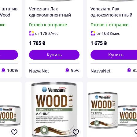
 штатив
Veneziani Лак
Veneziani Лак
 Wood
однокомпонентный
однокомпонентный
ini
Wood Line 750 мл
Wood Line 750 мл
вке
Готово к отправке
Готово к отправке
одставка
матовый
бесцветный
татив дл
атмосферостойкий для
атмосферостойкий
178
168
от
₴
/мес
от
₴
/мес
древесины внутри и
эластичный для дере
1 785
₴
1 675
₴
снаружи
ь
Купить
Купить
100%
95%
9
NazvaNet
NazvaNet