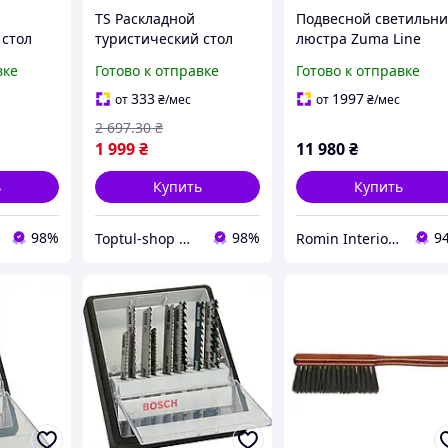
TS Раскладной
Подвесной светильни
 стол
туристический стол
люстра Zuma Line
xtra
Leobro Camp Extra Line
22808-WOOD Wood
вке
Готово к отправке
Готово к отправке
 пикника
Wood для пикника
Claud Led 1x42W
гкий
кемпинга легкий
3000K/4000K/6000K
333
1997
от
₴
/мес
от
₴
/мес
HT55_Q
складной стол SHT55_Q
1750Lm IP20 Черный
2 697
.30
₴
1 999
₴
11 980
₴
ь
Купить
Купить
98%
98%
9
Toptul-shop Интернет магазин
Romin Interior Store