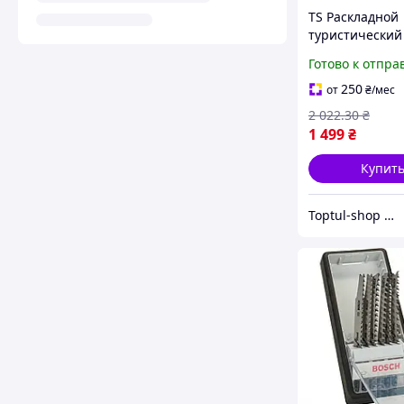
TS Раскладной
туристический
LEOBRO Camp E
Готово к отпра
Line Wood для
и кемпинга ле
250
от
₴
/мес
складной ст S
2 022
.30
₴
1 499
₴
Купит
Toptul-shop Интернет магазин