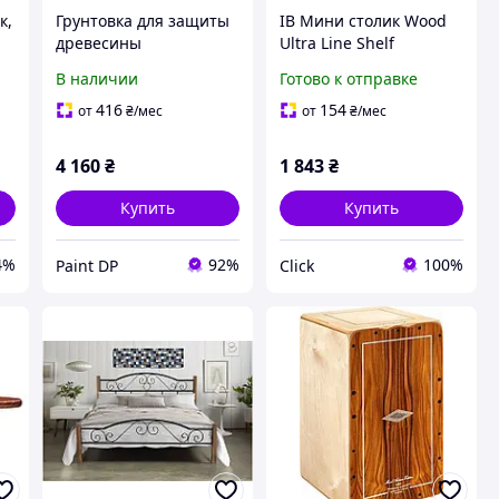
к,
Грунтовка для защиты
ІВ Мини столик Wood
древесины
Ultra Line Shelf
порозаполняющая
VEDECASA
В наличии
Готово к отправке
WOOD LINE PROTEX
двухъярусная полка
9.3кг 10л
для принтера
416
154
от
₴
/мес
от
₴
/мес
органайзер для офиса
дер ЕMN_PS
4 160
₴
1 843
₴
Купить
Купить
4%
92%
100%
Paint DP
Click