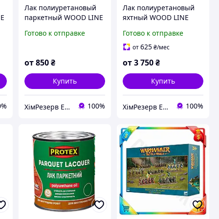
Лак полиуретановый
Лак полиуретановый
NE
паркетный WOOD LINE
яхтный WOOD LINE
л)
PROTEX 1.95кг (2.1л)
PROTEX 9.3кг (тара 10л)
Готово к отправке
Готово к отправке
глян./полумат.
глян./полумат.
625
от
₴
/мес
от
850
₴
от
3 750
₴
Купить
Купить
0%
100%
100%
ХімРезерв Експерт
ХімРезерв Експерт