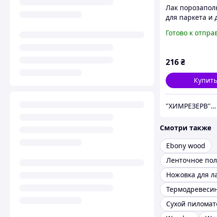
Лак порозапо
для паркета и 
WOOD LINE PR
Готово к отпра
0.65кг (0.7л)
216
₴
Купит
"ХИМРЕЗЕРВ" группа компаний: ТОВ "ПРОГРЕС 2010", ТОВ "ХІМРЕЗЕРВ-УКРАЇНА"
Смотри также
Ebony wood
Ножовка для л
Термодревеси
Сухой пиломат