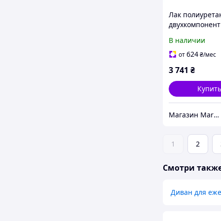
Лак полиурет
двухкомпонен
Veneziani Wood
В наличии
прозрачный, 7
Osculati.
624
от
₴
/мес
3 741
₴
Купит
Магазин Marineq
1
2
Смотри такж
Диван для еже