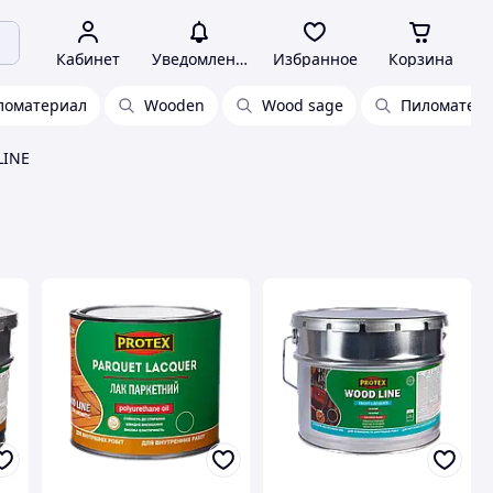
Кабинет
Уведомления
Избранное
Корзина
ломатериал
Wooden
Wood sage
Пиломатери
LINE