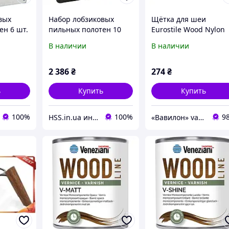
вых
Набор лобзиковых
Щётка для шеи
ен 6 шт.
пильных полотен 10
Eurostile Wood Nylon
ert,
шт. Bosch Wood Expert,
Barber Line 06116
В наличии
В наличии
Robust Line
(2607010540)
2 386
₴
274
₴
ь
Купить
Купить
100%
100%
9
HSS.in.ua интернет магазин деревообрабатывающего инструмента
«Вавилон» vavilon-shop.com.ua