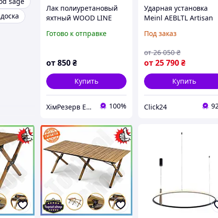
od sage
Лак полиуретановый
Ударная установка
доска
яхтный WOOD LINE
Meinl AEBLTL Artisan
PROTEX 1.95кг (2.1л)
Edition Cajon Buleria
Готово к отправке
Под заказ
глян./полумат.
Line Wood-Cajon Tulip
от
26 050
₴
от
850
₴
от
25 790
₴
Купить
Купить
100%
9
ХімРезерв Експерт
Click24