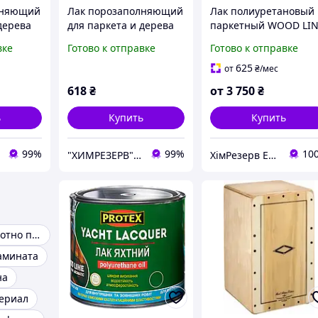
лняющий
Лак порозаполняющий
Лак полиуретановый
дерева
для паркета и дерева
паркетный WOOD LI
OTEX
WOOD LINE PROTEX
PROTEX 9.3кг (тара 10
вке
Готово к отправке
Готово к отправке
1.95кг (2.1л)
глян./полумат.
625
от
₴
/мес
618
₴
от
3 750
₴
ь
Купить
Купить
99%
99%
10
"ХИМРЕЗЕРВ" группа компаний: ТОВ "ПРОГРЕС 2010", ТОВ "ХІМРЕЗЕРВ-УКРАЇНА"
ХімРезерв Експерт
Ленточное полотно по дереву
амината
на
ериал