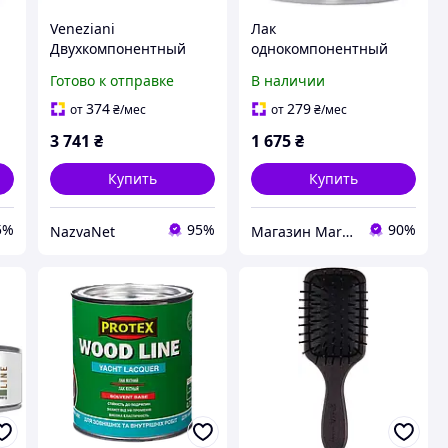
Veneziani
Лак
Двухкомпонентный
однокомпонентный
полиуретановый лак
Veneziani Wood Line,
Готово к отправке
В наличии
Wood Line 750 мл
прозрачный, 750 мл,
прозрачный для
Osculati.
374
279
от
₴
/мес
от
₴
/мес
ва
дерева повышенной
3 741
₴
1 675
₴
прочности
Купить
Купить
5%
95%
90%
NazvaNet
Магазин Marineq