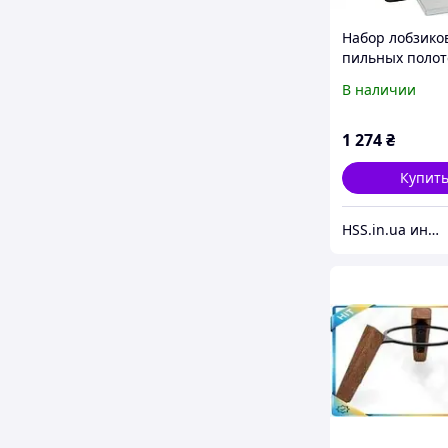
Набор лобзико
пильных полот
Bosch Wood Exp
В наличии
Robust Line
(2607010572)
1 274
₴
Купит
HSS.in.ua интернет магазин деревообрабатывающего инструмента