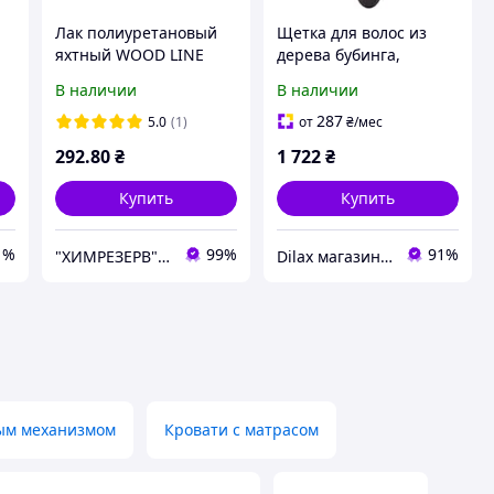
Лак полиуретановый
Щетка для волос из
яхтный WOOD LINE
дерева бубинга,
PROTEX 0.65кг (0.7л)
маленькая квадратная
В наличии
В наличии
глян./полумат.
- Janeke Bubinga Wood
Line (1150861-2)
287
5.0
(1)
от
₴
/мес
292
.80
₴
1 722
₴
Купить
Купить
1%
99%
91%
"ХИМРЕЗЕРВ" группа компаний: ТОВ "ПРОГРЕС 2010", ТОВ "ХІМРЕЗЕРВ-УКРАЇНА"
Dilax магазин брендовых детских игрушек и товаров для родителей.
ым механизмом
Кровати с матрасом