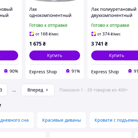
ановый
Лак
Лак полиуретановый
тный
однокомпонентный
двухкомпонентный
 Line,
Veneziani Wood Line
Veneziani Wood Line
Готово к отправке
Готово к отправке
50 мл,
750 мл прозрачный
прозрачный 750 мл
атмосферостойкий
для дерева высокой
168
374
от
₴
/мес
от
₴
/мес
эластичный блестящий
прочности
1 675
₴
3 741
₴
для дерева
ь
Купить
Купить
90%
91%
9
Express Shop
Express Shop
3
...
Вперед
Показано 1 - 29 товаров из 400+
е
дневного сна
Красивые диваны
Кровати с подъемн