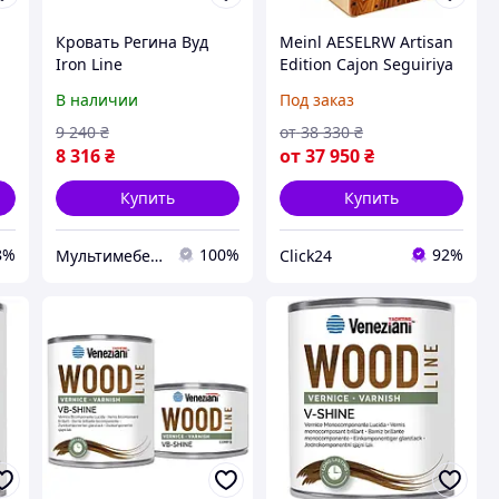
Кровать Регина Вуд
Meinl AESELRW Artisan
Iron Line
Edition Cajon Seguiriya
металлическая с
Line Wood-Cajon
В наличии
Под заказ
деревянными ножками
Palisander (на Заказ)
и ламелями
9 240
₴
от
38 330
₴
8 316
₴
от
37 950
₴
Купить
Купить
8%
100%
92%
Мультимебель
Click24