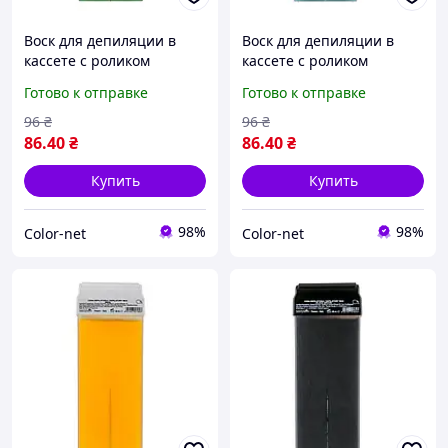
Воск для депиляции в
Воск для депиляции в
кассете с роликом
кассете с роликом
ХЛОРОФИЛ /
АЗУЛЕН / AZULENE, 100 мл
Готово к отправке
Готово к отправке
CHLOROPHYL, 100 мл Skin
Skin System
System
96
₴
96
₴
86
.40
₴
86
.40
₴
Купить
Купить
98%
98%
Color-net
Color-net