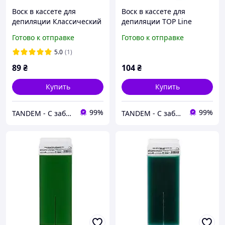
Воск в кассете для
Воск в кассете для
депиляции Классический
депиляции TOP Line
ItalWax Роза (розовый),
ItalWax Изумруд 100 мл
Готово к отправке
Готово к отправке
100 мл
5.0
(1)
89
₴
104
₴
Купить
Купить
99%
99%
TANDEM - С заботой о Вас и ваших клиентах
TANDEM - С заботой о Вас и ваших клиентах