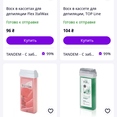
Воск в кассетах для
Воск в кассете для
депиляции Flex ItalWax
депиляции, TOP Line
Уд, 100 мл
ItalWax Аргана, 100 мл
Готово к отправке
Готово к отправке
96
₴
104
₴
Купить
Купить
99%
99%
TANDEM - С заботой о Вас и ваших клиентах
TANDEM - С заботой о Вас и ваших клиентах