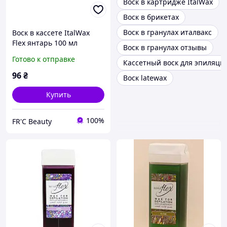
Воск в картридже ItalWax
Воск в брикетах
Воск в гранулах италвакс
Воск в кассете ItalWax
Flex янтарь 100 мл
Воск в гранулах отзывы
Готово к отправке
Кассетный воск для эпиляци
96
₴
Воск latewax
Купить
100%
FR'C Beauty