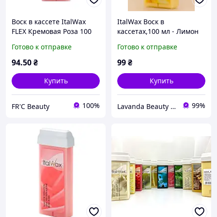
Воск в кассете ItalWax
ItalWax Воск в
FLEX Кремовая Роза 100
кассетах,100 мл - Лимон
мл
Готово к отправке
Готово к отправке
94
.50
₴
99
₴
Купить
Купить
100%
99%
FR'C Beauty
Lavanda Beauty - магазин качественной косметики