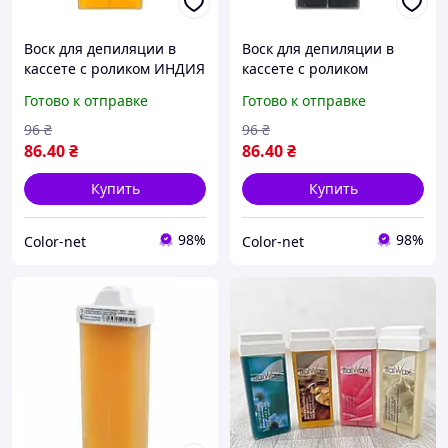
Воск для депиляции в
Воск для депиляции в
кассете с роликом ИНДИЯ
кассете с роликом
/ INDIA, 100 мл Skin
ЧЕРНАЯ ОР ВОСПЕЯ /
Готово к отправке
Готово к отправке
System
BLACK ORCHID, 100 мл
Skin System
96
₴
96
₴
86
.40
₴
86
.40
₴
Купить
Купить
98%
98%
Color-net
Color-net