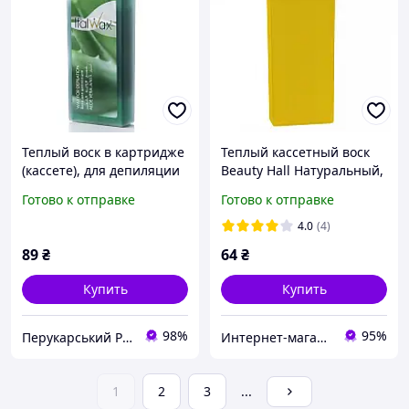
Теплый воск в картридже
Теплый кассетный воск
(кассете), для депиляции
Beauty Hall Натуральный,
"Алое", 100 мл ItalWax
100 г (Греция)
Готово к отправке
Готово к отправке
4.0
(4)
89
₴
64
₴
Купить
Купить
98%
95%
Перукарський Рай
Интернет-магазин Очарование
1
2
3
...