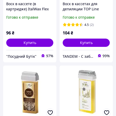
Воск в кассете (в
Воск в кассетах для
картридже) ItalWax Flex
депиляции TOP Line
Янтарь 100 мл
ItalWax Кристал (Жемчуг),
Готово к отправке
Готово к отправке
100 мл
4.5
(2)
96
₴
104
₴
Купить
Купить
97%
99%
"Посудний Бутік"
TANDEM - С заботой о Вас и ваших клиентах