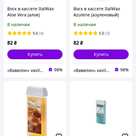
Воск в кассете ItalWax
Воск в кассете ItalWax
Aloe Vera (алое)
Azulene (азуленовый)
В наличии
В наличии
5.0
(4)
5.0
(3)
82
₴
82
₴
Купить
Купить
98%
98%
«Вавилон» vavilon-shop.com.ua
«Вавилон» vavilon-shop.com.ua