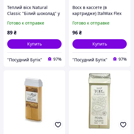
Теплий віск Natural
Воск в кассете (в
Classic "Білий шоколад" у
картридже) ItalWax Flex
картриджі 100мл, ItalWax
Малина 100 мл
Готово к отправке
Готово к отправке
89
₴
96
₴
Купить
Купить
97%
97%
"Посудний Бутік"
"Посудний Бутік"