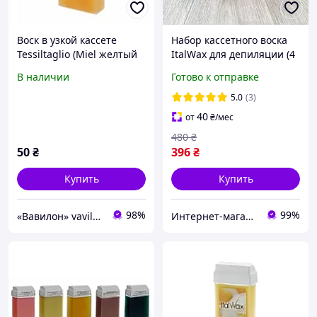
Воск в узкой кассете
Набор кассетного воска
Tessiltaglio (Miel желтый
ItalWax для депиляции (4
медовый)
кассеты)
В наличии
Готово к отправке
5.0
(3)
40
от
₴
/мес
480
₴
50
₴
396
₴
Купить
Купить
98%
99%
«Вавилон» vavilon-shop.com.ua
Интернет-магазин Star Beauty