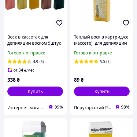
Воск в кассетах для
Теплый воск в картридже
депиляции воском 5штук
(кассете), для депиляции
в наборе - Воск
"Лимон", 100 мл ItalWax
Готово к отправке
Готово к отправке
кассетный 150 г
4.9
(8)
5.0
(1)
34
от
₴
/мес
338
₴
89
₴
Купить
Купить
99%
98%
Интернет-магазин CityManik Материалы для маникюра
Перукарський Рай