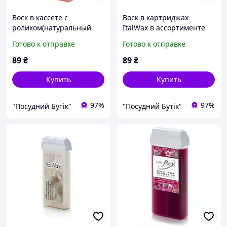
Воск в кассете с
Воск в картриджах
роликом(натуральный
ItalWax в ассортименте
теплый воск) ItalWax
Готово к отправке
Готово к отправке
Classic Rose(Роза) 100 мл
89
₴
89
₴
Купить
Купить
97%
97%
"Посудний Бутік"
"Посудний Бутік"