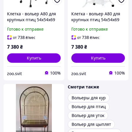
Клетка - вольер А80 для
Клетка - вольер А80 для
крупных птиц 54х54х69
крупных птиц 54х54х69
см, 54х54х134 см с
см, 54х54х134 см с
Готово к отправке
Готово к отправке
подставкой
подставкой
738
738
от
₴
/мес
от
₴
/мес
7 380
₴
7 380
₴
Купить
Купить
100%
100%
zoo.svit
zoo.svit
Смотри также
Вольеры для кур
Вольер для птиц
Вольер для уток
Вольер для цыплят