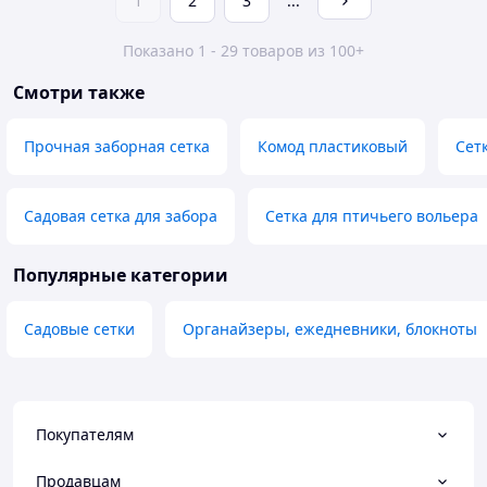
1
2
3
...
Показано 1 - 29 товаров из 100+
Смотри также
Прочная заборная сетка
Комод пластиковый
Сет
Садовая сетка для забора
Сетка для птичьего вольера
Популярные категории
Садовые сетки
Органайзеры, ежедневники, блокноты
Покупателям
Продавцам