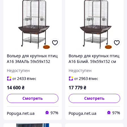
Вольер для крупных птиц
Вольер для крупных птиц
А16 ЭМАЛЬ 59х59х152
А16 Білий. 59х59х152 см
Недоступен
Недоступен
2433
2963
от
₴
/мес
от
₴
/мес
14 600
₴
17 779
₴
Смотреть
Смотреть
97%
97%
Popuga.net.ua
Popuga.net.ua