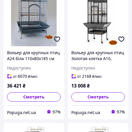
Вольер для крупных птиц
Вольер для крупных птиц
А24 біла 110х80х185 см
Золотая клетка А10,
48х48х156 см
Недоступен
Недоступен
6070
2168
от
₴
/мес
от
₴
/мес
36 421
₴
13 008
₴
Смотреть
Смотреть
97%
97%
Popuga.net.ua
Popuga.net.ua