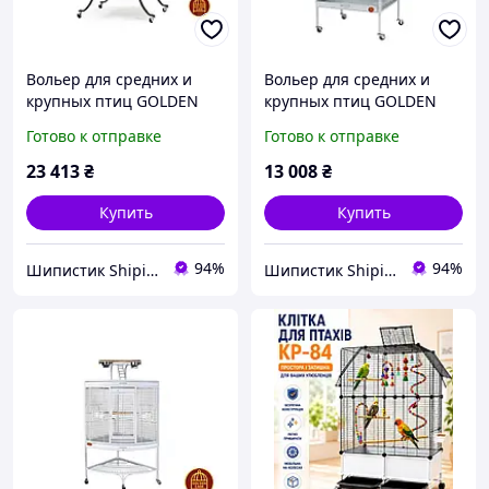
Вольер для средних и
Вольер для средних и
крупных птиц GOLDEN
крупных птиц GOLDEN
CAGE, HAMMERTONE А28
CAGE, HAMMERTONE А10
Готово к отправке
Готово к отправке
черный
белый
23 413
₴
13 008
₴
Купить
Купить
94%
94%
Шипистик Shipistik
Шипистик Shipistik