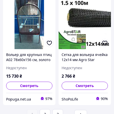
Вольер для крупных птиц
Сетка для вольера ячейка
А02 78х60х156 см, золото
12х14 мм Agro Star
1.5х100 м пластиковая
Недоступен
Недоступен
для птицы черная рулон
(Agro-А00494013)
15 730
₴
2 766
₴
Смотреть
Смотреть
97%
90%
Popuga.net.ua
ShoPoLife