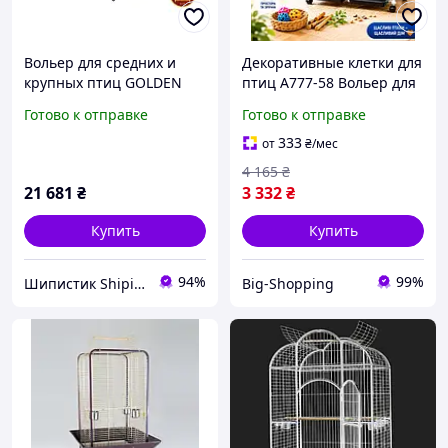
Вольер для средних и
Декоративные клетки для
крупных птиц GOLDEN
птиц А777-58 Вольер для
CAGE, HAMMERTONE А13
птиц на колесах Клетка
Готово к отправке
Готово к отправке
белый
для перевозки птиц с
комплектующими для
333
от
₴
/мес
птиц
4 165
₴
21 681
₴
3 332
₴
Купить
Купить
94%
99%
Шипистик Shipistik
Big-Shopping