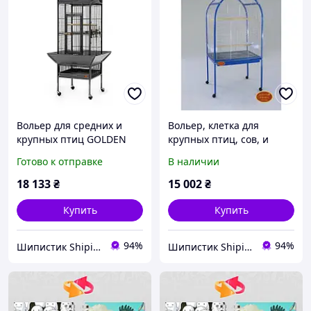
Вольер для средних и
Вольер, клетка для
крупных птиц GOLDEN
крупных птиц, сов, и
CAGE, HAMMERTONE А11
других животных
Готово к отправке
В наличии
черный
78*60*156
18 133
₴
15 002
₴
Купить
Купить
94%
94%
Шипистик Shipistik
Шипистик Shipistik