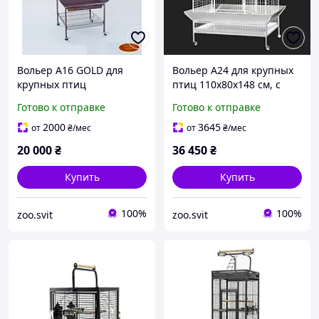
Вольер А16 GOLD для
Вольер А24 для крупных
крупных птиц
птиц 110х80х148 см, с
59(80)х59(80)х97(152) см
крыльями 132х102х185 см
Готово к отправке
Готово к отправке
2000
3645
от
₴
/мес
от
₴
/мес
20 000
₴
36 450
₴
Купить
Купить
100%
100%
zoo.svit
zoo.svit