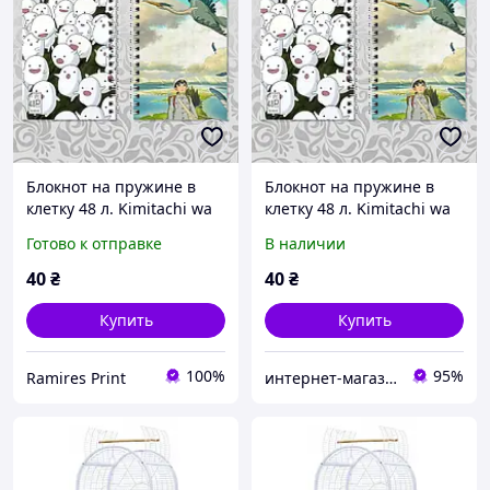
Блокнот на пружине в
Блокнот на пружине в
клетку 48 л. Kimitachi wa
клетку 48 л. Kimitachi wa
Dou Ikiru ka / Мальчик и
Dou Ikiru ka / Мальчик и
Готово к отправке
В наличии
птица 02
птица 02
40
₴
40
₴
Купить
Купить
100%
95%
Ramires Print
интернет-магазин "Русалочка"