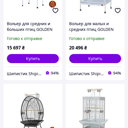
Вольер для средних и
Вольер для малых и
больших птиц GOLDEN
средних птиц GOLDEN
CAGE A02, эмаль, белая
CAGE, А01 белый
Готово к отправке
Готово к отправке
15 697
₴
20 496
₴
Купить
Купить
94%
94%
Шипистик Shipistik
Шипистик Shipistik