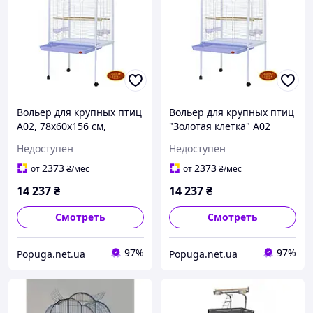
Вольер для крупных птиц
Вольер для крупных птиц
А02, 78х60х156 см,
"Золотая клетка" А02
экоемаль
,Белый
Недоступен
Недоступен
2373
2373
от
₴
/мес
от
₴
/мес
14 237
₴
14 237
₴
Смотреть
Смотреть
97%
97%
Popuga.net.ua
Popuga.net.ua