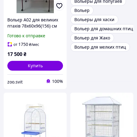
Вольеры для попугаев
Вольер
Вольеры для хаски
Вольєр А02 для великих
птахів 78х60х96(156) см
Вольер для домашних птиц
"золото"
Готово к отправке
Вольер для Жако
1750
от
₴
/мес
Вольер для мелких птиц
17 500
₴
Купить
100%
zoo.svit