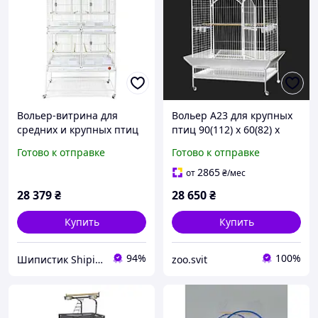
Вольер-витрина для
Вольер А23 для крупных
средних и крупных птиц
птиц 90(112) х 60(82) х
GOLDEN CAGE,
138(175) см
Готово к отправке
Готово к отправке
HAMMERTONE А47 белый
2865
от
₴
/мес
28 379
₴
28 650
₴
Купить
Купить
94%
100%
Шипистик Shipistik
zoo.svit