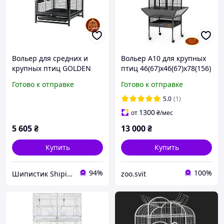
Вольер для средних и
Вольер А10 для крупных
крупных птиц GOLDEN
птиц 46(67)х46(67)х78(156)
CAGE, HAMMERTONE А60
см "эмаль"
Готово к отправке
Готово к отправке
черный
5.0
(1)
1300
от
₴
/мес
5 605
₴
13 000
₴
Купить
Купить
94%
100%
Шипистик Shipistik
zoo.svit