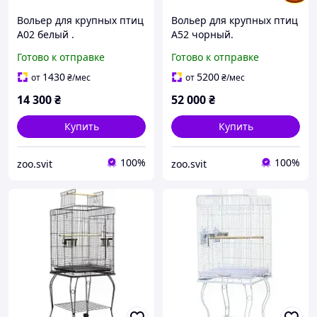
Вольер для крупных птиц
Вольер для крупных птиц
А02 белый .
А52 чорный.
Готово к отправке
Готово к отправке
1430
5200
от
₴
/мес
от
₴
/мес
14 300
₴
52 000
₴
Купить
Купить
100%
100%
zoo.svit
zoo.svit