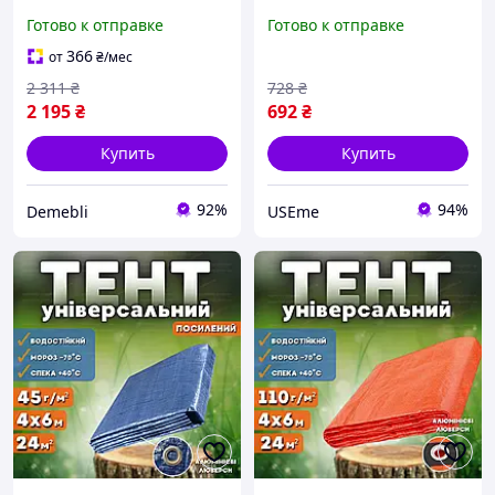
серый водостойкий с
строительный
Готово к отправке
Готово к отправке
кольцами тарпаулин
полипропиленовый
универсальный от дождя
водостойкий оранжевый
366
от
₴
/мес
(ml-31129)
2 311
₴
728
₴
2 195
₴
692
₴
Купить
Купить
92%
94%
Demebli
USEme