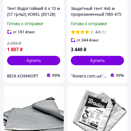
Тент Водостойкий 6 х 10 м
Защитный тент 4х6 м
(57 гр/м2) VOREL (85128)
прорезиненный ПВХ 475
г/м2 (зеленый),
Готово к отправке
Готово к отправке
водоустойчивый с
металлическими
181
от
₴
/мес
4.0
(1)
люверсами
344
от
₴
/мес
2 259
₴
1 807
₴
3 440
₴
Купить
Купить
99%
99%
ВЕГА КОМФОРТ
"Rovero.com.ua" - Интернет-магазин