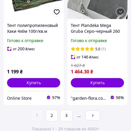
Тент полипропиленовый
Тент Plandeka Mega
Хаки 4х6м 100г/кв.м
Gruba Серо-черный 260
усиленный водостойкий
г/м² 4х6 м Укрывной
Готово к отправке
Готово к отправке
у/ф защита люверсы
тарпаулиновый брезент
200
от
₴
/мес
5.0
(1)
146
от
₴
/мес
1 627
₴
1 199
₴
1 464
.30
₴
Купить
Купить
97%
98%
Online Store
"garden-flora.com.ua": Ваш сад — наша вдохновенная забота!
1
2
3
...
Показано 1 - 29 товаров из 4000+