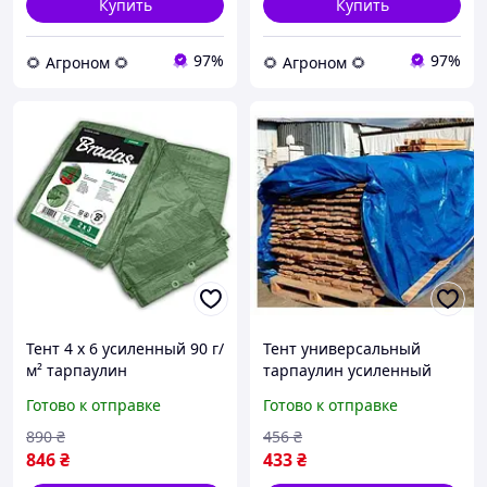
Купить
Купить
97%
97%
🌻 Агроном 🌻
🌻 Агроном 🌻
Тент 4 х 6 усиленный 90 г/
Тент универсальный
м² тарпаулин
тарпаулин усиленный
строительный
60г/м² 4х6 строительный
Готово к отправке
Готово к отправке
полипропиленовый
водостойкий укрытия
водостойкий зеленый (br-
зерна (shad-ТЕНТ00007)
890
₴
456
₴
PL904/6)
846
₴
433
₴