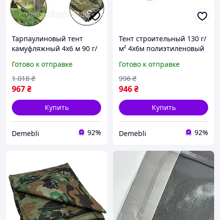
Тарпаулиновый тент
Тент строительный 130 г/
камуфляжный 4х6 м 90 г/
м² 4х6м полиэтиленовый
м² усиленный полог
прозрачный полог
Готово к отправке
Готово к отправке
водостойкий с кольцами
водостойкий
(ml-26547) DMB
армированный с
1 018
₴
996
₴
кольцами (ml-31131)
967
₴
946
₴
Купить
Купить
92%
92%
Demebli
Demebli