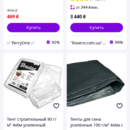
люверсами
344
от
₴
/мес
494
₴
469
₴
3 440
₴
Купить
Купить
92%
99%
✅ PerryOne ✅
"Rovero.com.ua" - Интернет-магазин
Тент строительный 90 г/
Тенты для сена
м² 4х6м усиленный
усиленные 100 г/м² 4х6м с