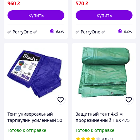
960
₴
570
₴
Купить
Купить
92%
92%
✅ PerryOne ✅
✅ PerryOne ✅
Тент универсальный
Защитный тент 4х6 м
тарпаулин усиленный 50
прорезиненный ПВХ 475
г/м² 4х6м строительный
г/м2 (зеленый),
Готово к отправке
Готово к отправке
водостойкий для укрытия
водоустойчивый с
зерна (br-PLL4/6) PER
металлическими
4.0
(1)