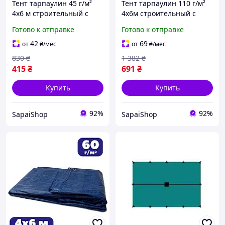
Тент тарпаулин 45 г/м²
Тент тарпаулин 110 г/м²
4х6 м строительный с
4х6м строительный с
люверсами садовый
люверсами садовый
Готово к отправке
Готово к отправке
навес водостойкий от
навес водостойкий от
солнца и дождя для
солнца и дождя для
42
69
от
₴
/мес
от
₴
/мес
беседки
беседки
830
₴
1 382
₴
415
₴
691
₴
Купить
Купить
92%
92%
SapaiShop
SapaiShop