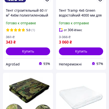
Тент строительный 60 г/
Тент Tramp 4х6 Green
м² 4х6м полиэтиленовый
водостойкий 4000 мм для
синий, усиленный полог
походов и дачи с петлями
Готово к отправке
Готово к отправке
водостойкий
и растяжками |neper-
тарпаулиновый с
1736|
306
5.0
(1)
от
₴
/мес
кольцами
361
₴
3 366
₴
343
₴
3 060
₴
Купить
Купить
93%
97%
AgroSad
Непереможні