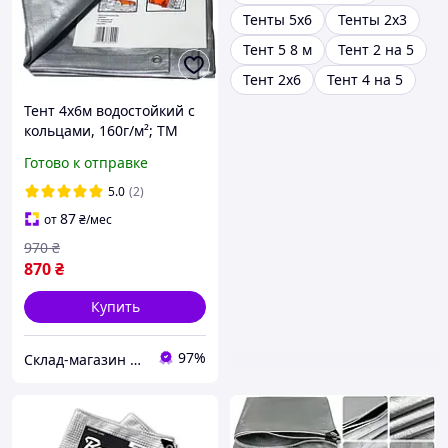
Тенты 5х6
Тенты 2х3
Тент 5 8 м
Тент 2 на 5
Тент 2х6
Тент 4 на 5
Тент 4х6м водостойкий с
кольцами, 160г/м²; ТМ
"Wilmar/Plandeka"
Готово к отправке
(Польша) Super mochna.
Цвет - серый, +/- 5%.
5.0
(2)
87
от
₴
/мес
970
₴
870
₴
Купить
97%
Склад-магазин "Свояк Group".