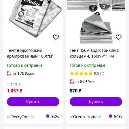
Тент водостойкий
Тент 4х6м водостойкий с
армированный 100г/м²
кольцами, 160г/м²; ТМ
4х6м усиленный
"Wilmar/Plandeka"
Готово к отправке
Готово к отправке
тарпаулин на палатки с
(Польша) Super mochna.
кольцами прозрачный
Цвет - серый, +/- 5%.
176
от
₴
/мес
5.0
(1)
(br-PLC1004/6)
87
от
₴
/мес
1 113
₴
1 057
₴
870
₴
Купить
Купить
92%
94%
✅ PerryOne ✅
✅Green-Home✅Интернет-магазин для сада, дома и авто.