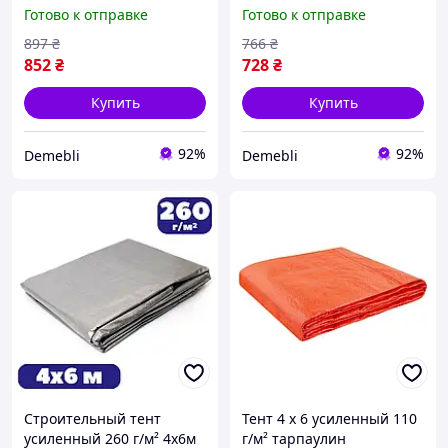
полиэтиленовый белый,
люверсами серый
Готово к отправке
Готово к отправке
полог водостойкий
защитный тарпаулин
тарпаулиновый (br-
водостойкий (shad-
897
₴
766
₴
PLW904/6)
ТЕНТ00029)
852
₴
728
₴
Купить
Купить
92%
92%
Demebli
Demebli
Строительный тент
Тент 4 х 6 усиленный 110
усиленный 260 г/м² 4х6м
г/м² тарпаулин