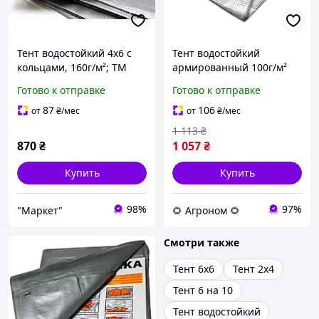
Тент водостойкий 4х6 с
Тент водостойкий
кольцами, 160г/м²; ТМ
армированный 100г/м²
"Plandeka" (Польша)
4х6м усиленный
Готово к отправке
Готово к отправке
Super mochna. Цвет:
тарпаулин на палатки с
Серый, +/- 5%.
кольцами прозрачный
87
106
от
₴
/мес
от
₴
/мес
(br-PLC100 AGN
1 113
₴
870
₴
1 057
₴
Купить
Купить
98%
97%
"Маркет"
🌻 Агроном 🌻
Смотри также
Тент 6х6
Тент 2х4
Тент 6 на 10
Тент водостойкий