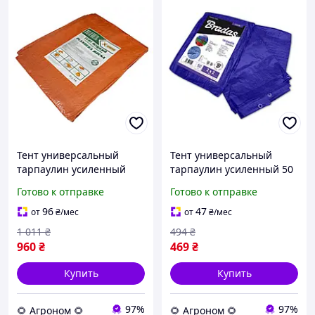
Тент универсальный
Тент универсальный
тарпаулин усиленный
тарпаулин усиленный 50
120 г/м² 4х6м
г/м² 4х6м строительный
Готово к отправке
Готово к отправке
строительный
водостойкий для укрытия
водостойкий для укрытия
зерна (br-PLL4/6) AGN
96
47
от
₴
/мес
от
₴
/мес
(shad-ТЕНТ00050) AGN
1 011
₴
494
₴
960
₴
469
₴
Купить
Купить
97%
97%
🌻 Агроном 🌻
🌻 Агроном 🌻