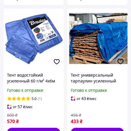
Тент водостойкий
Тент универсальный
усиленный 60 г/м² 4х6м
тарпаулин усиленный
тарпаулин для зерна на
60г/м² 4х6 строительный
Готово к отправке
Готово к отправке
палатки с кольцами
водостойкий укрытия
bradas синий (br-PL4/6)
зерна (shad-ТЕНТ00007)
43
5.0
(1)
от
₴
/мес
AGN
AGN
57
от
₴
/мес
600
₴
456
₴
570
₴
433
₴