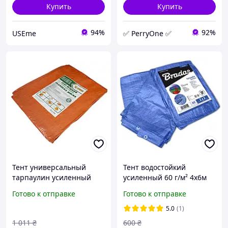
Купить
Купить
94%
92%
USEme
✅ PerryOne ✅
Тент универсальный
Тент водостойкий
тарпаулин усиленный
усиленный 60 г/м² 4х6м
120 г/м² 4х6м
тарпаулин для зерна на
Готово к отправке
Готово к отправке
строительный
палатки с кольцами
водостойкий для укрытия
bradas синий (br-PL4/6)
5.0
(1)
(shad-ТЕНТ00050)
PER
1 011
₴
600
₴