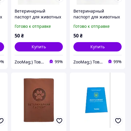
Ветеринарный
Ветеринарный
х
паспорт для животных
паспорт для животных
зеленый, GINGER (*)
синий, GINGER (*)
Готово к отправке
Готово к отправке
50
₴
50
₴
Купить
Купить
9%
99%
99%
ZooMag;) Товары для животных
ZooMag;) Товары для животных