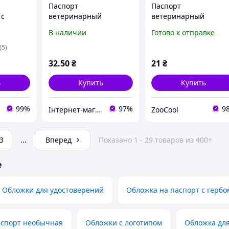
Паспорт
Паспорт
 с
ветеринарный
ветеринарный
ым
универсальный синий
В наличии
Готово к отправке
й синий
(5)
32
.50
₴
21
₴
ь
Купить
Купить
99%
97%
9
Інтернет-магазин ЗНАКОМО! На деякі товари може бути передплата! Відправка від 1 до 5 днів!
ZooCool
3
...
Вперед
Показано 1 - 29 товаров из 400+
е
Обложки для удостоверений
Обложка на паспорт с гербо
аспорт необычная
Обложки с логотипом
Обложка для