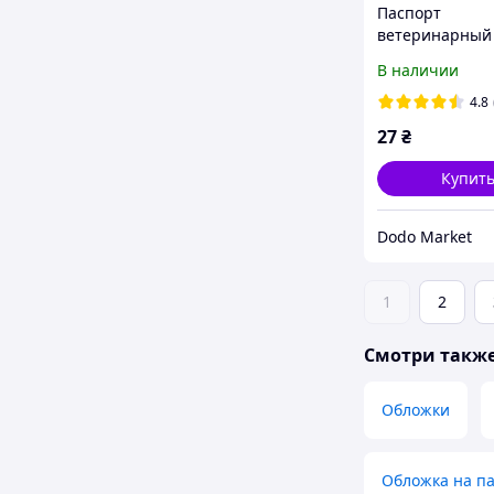
Паспорт
ветеринарный
индивидуальн
В наличии
номером
универсальны
4.8
Украина
27
₴
Купит
Dodo Market
1
2
Смотри такж
Обложки
Обложка на п