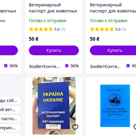
Ветеринарный
Ветеринарный
ивотных
паспорт для животных
паспорт для животны
розовый
синий
вке
Готово к отправке
Готово к отправке
5.0
(1)
5.0
(1)
50
₴
50
₴
ь
Купить
Купить
96%
96%
9
ЗооВетКонтинент
ЗооВетКонтинент
Карточки породы собак
Международный ветеринарный паспорт
Ветеринарный паспорт для собак
Обложки на ветеринарный паспорт