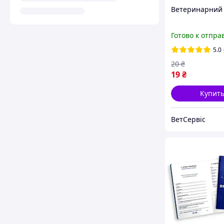
Ветеринарний
Готово к отпра
5.0
20
₴
19
₴
Купит
ВетСервіс