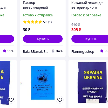
Паспорт
Кожаный чехол для
 для
ветеринарный
ветеринарного
Fauna
международный/евро
паспорта защитный,
вке
Готово к отправке
Готово к отправке
стильный (Горчица)
5.0
(1)
610
₴
30
₴
305
₴
ь
Купить
Купить
99%
84%
9
Baks&Barsik Зоомаркет
Flamingoshop