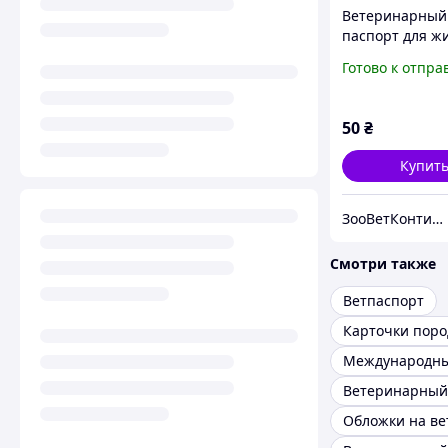
Ветеринарный
паспорт для ж
зеленый
Готово к отпра
50
₴
Купит
ЗооВетКонтинент
Смотри также
Ветпаспорт