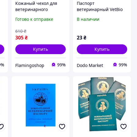
Кожаный чехол для
Паспорт
ветеринарного
ветеринарный VetBio
паспорта защитный,
Готово к отправке
В наличии
стильный (Коньяк)
610
₴
305
₴
23
₴
Купить
Купить
9%
99%
99%
Flamingoshop
Dodo Market