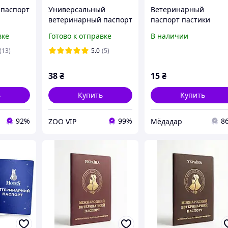
 паспорт
Универсальный
Ветеринарный
ветеринарный паспорт
паспорт пастики
для собак и кошек
вке
Готово к отправке
В наличии
Фауна
(13)
5.0
(5)
38
₴
15
₴
ь
Купить
Купить
92%
99%
8
ZOO VIP
Мёдадар