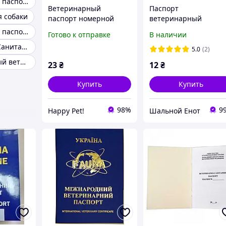
Ветеринарный паспорт для кошек
Ветеринарный
Паспорт
я собаки
паспорт номерной
ветеринарный
"Украина", 1 шт
международный
Ветеринарный паспорт для животных евро образца
Готово к отправке
В наличии
Ветеринарно-Санитарный паспорт пасеки
5.0
(2)
Международный ветеринарный паспорт для кошек
23
₴
12
₴
Купить
Купить
98%
9
Happy Pet!
Шальной Енот