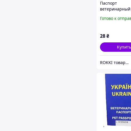
Паспорт
ветеринарный
собак и кошек 
Готово к отпра
28
₴
Купит
ROKKI товары для животных