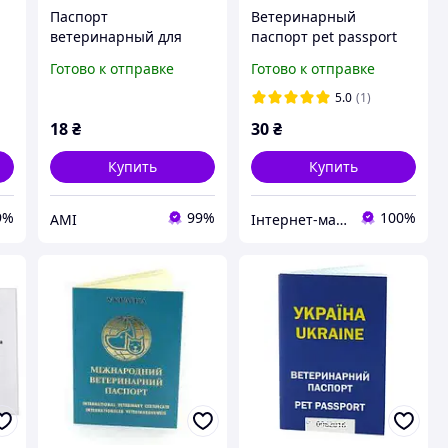
Паспорт
Ветеринарный
ветеринарный для
паспорт pet passport
животных
Готово к отправке
Готово к отправке
5.0
(1)
18
₴
30
₴
Купить
Купить
9%
99%
100%
АМІ
Інтернет-магазин "KatTimka & Sofi"