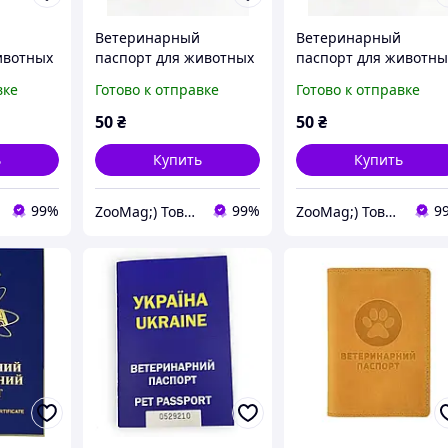
Ветеринарный
Ветеринарный
ивотных
паспорт для животных
паспорт для животны
марсала, GINGER (*)
шоколад, GINGER (*)
вке
Готово к отправке
Готово к отправке
50
₴
50
₴
ь
Купить
Купить
99%
99%
9
ZooMag;) Товары для животных
ZooMag;) Товары для животных