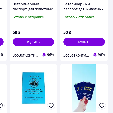
Ветеринарный
Ветеринарный
х
паспорт для животных
паспорт для животных
марсала
шоколад
Готово к отправке
Готово к отправке
50
₴
50
₴
Купить
Купить
6%
96%
96%
ЗооВетКонтинент
ЗооВетКонтинент