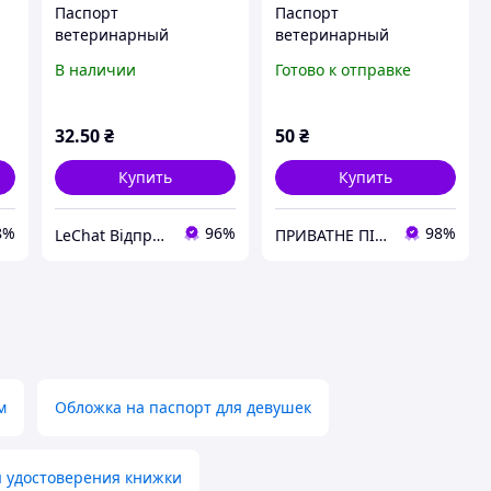
Паспорт
Паспорт
ветеринарный
ветеринарный
универсальный синий
международного
В наличии
Готово к отправке
образца зеленый
32
.50
₴
50
₴
Купить
Купить
8%
96%
98%
LeChat Відправка від 1 до 5 днів! На деякі товари може бути передплата!
ПРИВАТНЕ ПІДПРИЄМСТВО ПОМІЧНИК ФЕРМЕРА
м
Обложка на паспорт для девушек
 удостоверения книжки