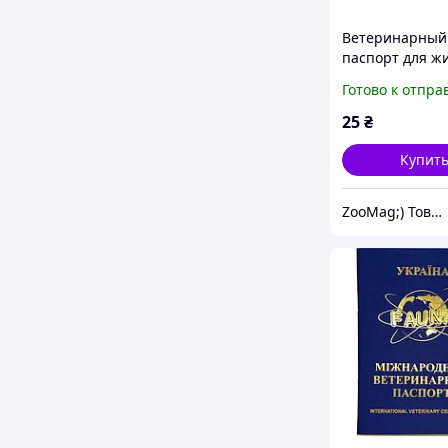
Ветеринарный
паспорт для ж
MODES
Готово к отпра
25
₴
Купит
ZooMag;) Товары для животных