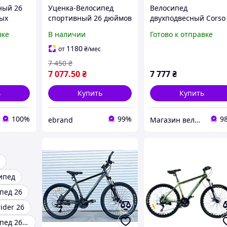
ный 26
Уценка-Велосипед
Велосипед
ых
спортивный 26 дюймов
двухподвесный Corso
Blast white-green Titan
26" дюймов "Rend" R
вке
В наличии
Готово к отправке
оз 21
192874
19087 (1) рама
металлическая 15 ,
1180
от
₴
/мес
Shimano 21 скорость,
7 450
₴
7 077
.50
₴
7 777
₴
ь
Купить
Купить
100%
99%
9
ebrand
Магазин велосипедов "Вело 7км"
ипед
пед 26
ider 26
Горный велосипед 26 дюймов