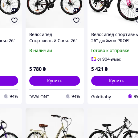
Велосипед
Велосипед спортивн
rso 26"
Спортивный Corso 26"
26" дюймов PROFI
s» T-
дюймов «Genesis» рама
DELICATE DL-2603,
В наличии
Готово к отправке
альная
стальная 13 ,
черно-розовый
ние
оборудование Sunrun
904
от
₴
/мес
рость
21 скорость
5 780
₴
5 421
₴
ь
Купить
Купить
94%
94%
9
"AVALON"
Goldbaby