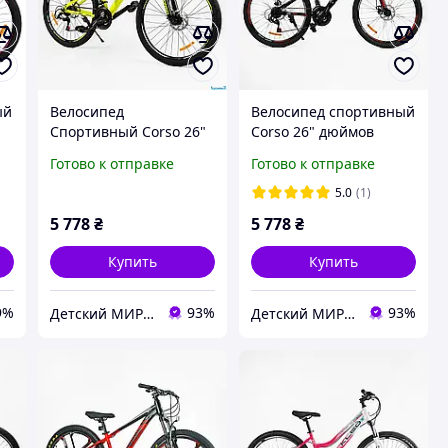
ый
Велосипед
Велосипед спортивный
Спортивный Corso 26"
Corso 26" дюймов
дюймов «Genesis» T-
«Genesis» T-26364 (1)
Готово к отправке
Готово к отправке
26049 (1) рама
рама стальная 13 ,
стальная 13 , Saiguan
SunRun 21 скорость,
5.0
(1)
21 скорость, собран на
собран на 75%
5 778
₴
5 778
₴
75%
Купить
Купить
9%
93%
93%
Детский МИР "Вело 7км"
Детский МИР "Вело 7км"