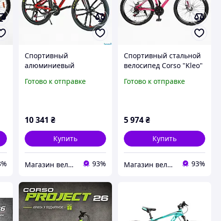
Спортивный
Спортивный стальной
алюминиевый
велосипед Corso "Kleo"
D-
велосипед CORSO
26 дюймов рама 15"
Готово к отправке
Готово к отправке
«Spider» 26" дюймов
Saiguan 21 скорость
рама 13",
 с
оборудование Shimano
21 скорость, собран
10 341
₴
5 974
₴
Купить
Купить
8%
93%
93%
Магазин велосипедов "VELO STYLE"
Магазин велосипедов "VELO STYLE"