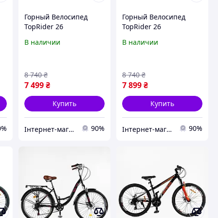
Горный Велосипед
Горный Велосипед
TopRider 26
TopRider 26
дюймов"680" Красный
дюймов"680" Синий
В наличии
В наличии
8 740
₴
8 740
₴
7 499
₴
7 899
₴
Купить
Купить
0%
90%
90%
Інтернет-магазин інструментів "ASSUR"
Інтернет-магазин інструментів "ASSUR"