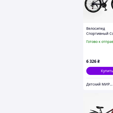
Велосипед
Спортивный Co
дюймов «Global
Готово к отпра
26105 рама ст
13 , Saiguan 21
скорость, собр
75%
6 326
₴
Купит
Детский МИР "Вело 7км"