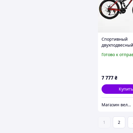
Спортивный
двухподвесны
велосипед Cor
Готово к отпра
26" дюймов ра
стальная 15 ,
оборудование 
21 скорость
7 777
₴
Купит
Магазин велосипедов "VELO STYLE"
1
2