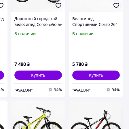
ед
Дорожный городской
Велосипед
велосипед Corso «Viola»
Спортивный Corso 26"
26" дюймов VL-26633 (1)
дюймов «Genesis» T-
В наличии
В наличии
с
рама стальная 17 ,
26050 рама стальная
Shimano 21 скорость
13 , оборудование
Saiguan 21 скорость
7 490
₴
5 780
₴
Купить
Купить
5%
94%
94%
"AVALON"
"AVALON"