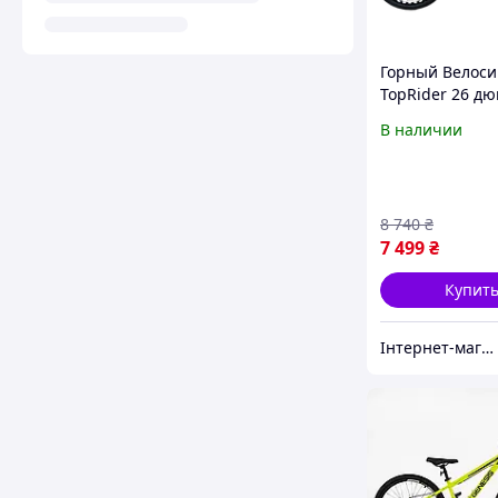
Горный Велоси
TopRider 26 д
"680" Медный
В наличии
8 740
₴
7 499
₴
Купит
Інтернет-магазин інструментів "ASSUR"