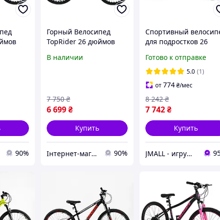
пед
Горный Велосипед
Спортивный велосип
юймов
TopRider 26 дюймов
для подростков 26
"550" Размер рамы 15
дюймов от 14 лет
В наличии
Готово к отправке
Синий
CORSO Ultra Черный 
красным
5.0
(1)
774
от
₴
/мес
7 750
₴
8 242
₴
6 699
₴
7 742
₴
ь
Купить
Купить
90%
90%
9
Інтернет-магазин інструментів "ASSUR"
JMALL - игрушки и товары для детей