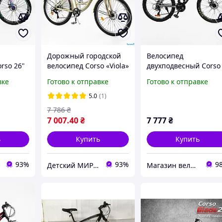
Дорожный городской
Велосипед
rso 26"
велосипед Corso «Viola»
двухподвесный Corso
» GL-
26" дюймов VL-26704 (1)
26" дюймов "Rend" R
вке
Готово к отправке
Готово к отправке
альная
рама стальная 17 ,
16800 (1) рама
Shimano 21 скорость
металлическая 15 ,
5.0
(1)
ан на
Shimano 21 скорость,
7 786
₴
7 007
.40
₴
7 777
₴
ь
Купить
Купить
93%
93%
9
Детский МИР "Вело 7км"
Магазин велосипедов "Вело 7км"