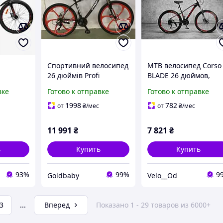
Спортивний велосипед
MTB велосипед Corso
й
26 дюймів Profi
BLADE 26 дюймов,
so Rend
T26BLADE 26.1B Чорно-
Shimano 3x7, дисков
вке
Готово к отправке
Готово к отправке
ма
червоний | Алюмінева
тормоза, легкий
рама 17", SHIMANO
1998
782
от
₴
/мес
от
₴
/мес
Shimano
21SP
11 991
₴
7 821
₴
ь
Купить
Купить
93%
99%
9
Goldbaby
Velo__Od
3
...
Вперед
Показано 1 - 29 товаров из 6000+