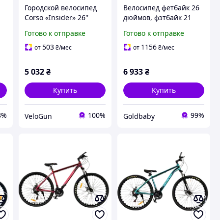
Городской велосипед
Велосипед фетбайк 26
Corso «Insider» 26''
дюймов, фэтбайк 21
D-
дюймов,
скорость SHIMANO
Готово к отправке
Готово к отправке
односкоростной,
стальная рама 16.5'',
503
1156
от
₴
/мес
от
₴
/мес
 с
багажник
5 032
₴
6 933
₴
Купить
Купить
8%
100%
99%
VeloGun
Goldbaby