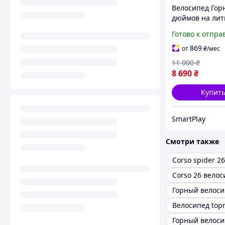
Велосипед Гор
дюймов на лит
дисках серый
Готово к отпра
Дисковый торм
скорость
869
от
₴
/мес
алюминиевый
11 000
₴
8 690
₴
Купит
SmartPlay
Смотри также
Corso spider 26
Corso 26 велос
Горный велоси
Велосипед topr