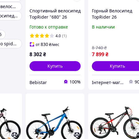
Алюминиевый велосипед 26 и рама 13
Спортивный велосипед
Горный Велосипед
Дорожные велосипеды 26 дюймов
ТopRider "680" 26
TopRider 26
дюймов хаки + насос,
дюймов"680" Хакки
Готово к отправке
В наличии
бесплатная доставка
6
(рост 150-175 см)
4.0
(1)
Велосипед corso spider 26
830
от
₴
/мес
8 740
₴
8 302
₴
7 899
₴
Купить
Купить
100%
9
Bebistar
Інтернет-магазин інструментів "ASSUR"