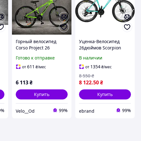
Горный велосипед
Уценка-Велосипед
Corso Project 26
26дюймов Scorpion
ые
дюймов RJ-26711,
turquoise-black-white
Готово к отправке
В наличии
алюминиевая рама, 21
Titan 197380
скорость
611
1354
от
₴
/мес
от
₴
/мес
8 550
₴
6 113
₴
8 122
.50
₴
Купить
Купить
9%
99%
99%
Velo__Od
ebrand