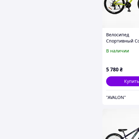
Велосипед
Спортивный Co
дюймов «Genesi
В наличии
26430 рама ст
13 , оборудова
Saiguan 21 ско
5 780
₴
Купит
"AVALON"