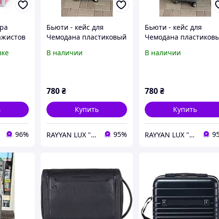
ера
Бьюти - кейс для
Бьюти - кейс для
ажистов
Чемодана пластиковый
Чемодана пластиков
чик для
Flippini ручная кладь
Flippini ручная кладь
вке
В наличии
В наличии
овый
780
₴
780
₴
ь
Купить
Купить
96%
95%
9
RAYYAN LUX "Онлайн Магазин"
RAYYAN LUX "Онлайн Магазин"