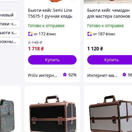
Бьюти-кейс Semi Line
Бьюти кейс чемодан
аневый
T5675-1 ручная кладь
для мастера салонов
ABS-пластик 5л
красоты из кожзама 
Кейс для косметики черный
Готово к отправке
Готово к отправке
24x23x13 см
змейке красный крок
Пластиковый бьюти кейс
оранжевый 0.6 кг
172
187
от
₴
/мес
от
₴
/мес
Бьюти-кейс дорожный с ножками
2 148
₴
1 718
₴
1 120
₴
Купить
Купить
92%
9
Priliv интернет-магазин
Интернет-магазин "Style Woman"