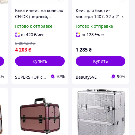
Бьюти-кейс на колесах
Кейс для бьюти-
CH-DK (черный, с
мастера 1407, 32 х 21 х
на
косметичками,
26 см (большое
Готово к отправке
Готово к отправке
о
телескопическая
отделение + 4 слота),
ручка)
Розовый металлик
420
128
от
₴
/мес
от
₴
/мес
6 004
.29
₴
4 203
₴
1 285
₴
Купить
Купить
8%
97%
90%
SUPERSHOP супер цены, супер выбор, супер покупки!
BeautySVE