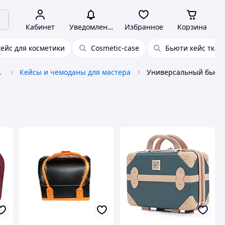
Кабинет
Уведомления
Избранное
Корзина
ейс для косметики
Cosmetic-case
Бьюти кейс тка
онов красоты
Кейсы и чемоданы для мастера
Универсальный бьюти