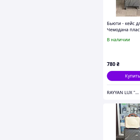
Бьюти - кейс д
Чемодана пла
Flippini ручная
В наличии
780
₴
Купит
RAYYAN LUX "Онлайн Магазин"