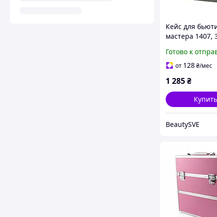
Кейс для бьют
мастера 1407, 3
26 см (большое
Готово к отпра
отделение + 4 с
Серебристый 
128
от
₴
/мес
1 285
₴
Купит
BeautySVE