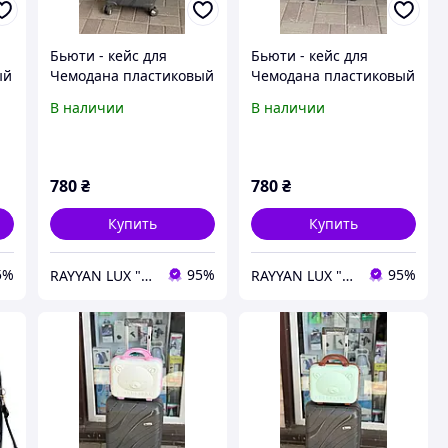
Бьюти - кейс для
Бьюти - кейс для
ый
Чемодана пластиковый
Чемодана пластиковый
Flippini ручная кладь
Flippini ручная кладь
В наличии
В наличии
780
₴
780
₴
Купить
Купить
5%
95%
95%
RAYYAN LUX "Онлайн Магазин"
RAYYAN LUX "Онлайн Магазин"