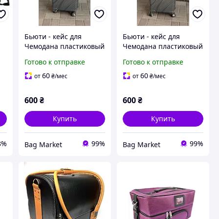
Бьюти - кейс для
Бьюти - кейс для
Чемодана пластиковый
Чемодана пластиковый
й
Flippini ручная кладь
Flippini ручная кладь
Готово к отправке
Готово к отправке
60
60
от
₴
/мес
от
₴
/мес
600
₴
600
₴
Купить
Купить
8%
99%
99%
Bag Market
Bag Market