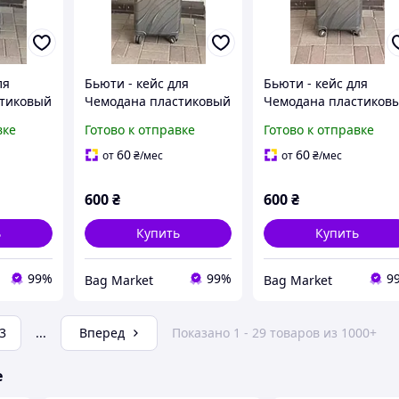
ля
Бьюти - кейс для
Бьюти - кейс для
стиковый
Чемодана пластиковый
Чемодана пластиков
 кладь
Flippini ручная кладь
Flippini ручная кладь
вке
Готово к отправке
Готово к отправке
60
60
от
₴
/мес
от
₴
/мес
600
₴
600
₴
ь
Купить
Купить
99%
99%
9
Bag Market
Bag Market
3
...
Вперед
Показано 1 - 29 товаров из 1000+
е