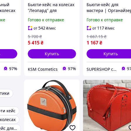
ьный
Бьюти-кейс на колесах
Бьюти-кейс для
колесах
"Леопард" для
мастера | Органайзе
и, цвет
визажиста,
с раздвижными
вке
Готово к отправке
Готово к отправке
парикмахера,
полками, дизайн
косметолога - 4
"Крокодил", бордовы
542
117
от
₴
/мес
от
₴
/мес
отделения, кожзам
5 700
₴
1 667
.15
₴
5 415
₴
1 167
₴
ь
Купить
Купить
97%
97%
9
KSM Cosmetics
SUPERSHOP супер цены, супер выбор, супер покупки!
етики
ти кейс
 колесах
Прозрачный кейс для косметики