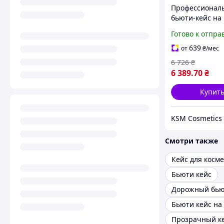
Профессионал
бьюти-кейс на 
с 3 отделениям
Готово к отпра
на выбор
639
от
₴
/мес
6 726
₴
6 389
.70
₴
Купит
KSM Cosmetics
Смотри также
Кейс для косм
Бьюти кейс
Дорожный бью
Бьюти кейс на