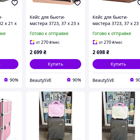
и-
Кейс для бьюти-
Кейс для бьюти-
2 х 21 х
мастера 3723, 37 х 23 х
мастера 3723, 37 х 23
28 см (большое
28 см (большое
вке
Готово к отправке
Готово к отправке
лота),
отделение + 6 слотов),
отделение + 6 слотов)
хамелеон
Черный
Белый
270
270
от
₴
/мес
от
₴
/мес
2 699
₴
2 698
₴
ь
Купить
Купить
90%
90%
9
BeautySVE
BeautySVE