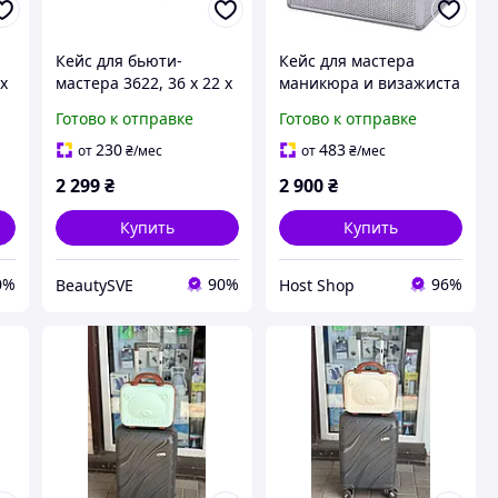
Кейс для бьюти-
Кейс для мастера
 х
мастера 3622, 36 х 22 х
маникюра и визажиста
27 см (большое
Чемодан для хранения
Готово к отправке
Готово к отправке
,
отделение + 4 слота),
косметики Бьюти
Пудровый
чемоданчик для
230
483
от
₴
/мес
от
₴
/мес
косметолога
2 299
₴
2 900
₴
Купить
Купить
0%
90%
96%
BeautySVE
Host Shop