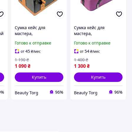
Сумка кейс для
Сумка кейс для
ый
мастера,
мастера,
универсальный бьюти-
универсальный бьюти-
Готово к отправке
Готово к отправке
кейс для косметики,
кейс органайзер для
парикмахера экокожа
мастера маникюра,
45
54
от
₴
/мес
от
₴
/мес
ADH-068 Черный,
текстиль ADH-06
1 190
₴
1 400
₴
корич. руч
Фиолетовый
1 090
₴
1 300
₴
Купить
Купить
9%
96%
96%
Beauty Torg
Beauty Torg