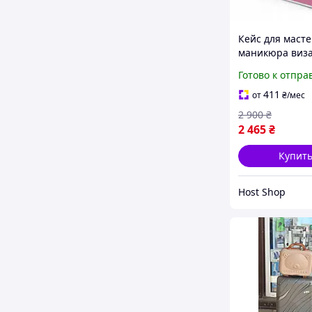
Кейс для маст
маникюра виз
Бьюти чемодан
Готово к отпра
косметики роз
411
от
₴
/мес
2 900
₴
2 465
₴
Купит
Host Shop