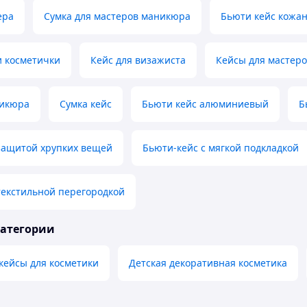
ера
Сумка для мастеров маникюра
Бьюти кейс кожа
и косметички
Кейс для визажиста
Кейсы для мастер
никюра
Сумка кейс
Бьюти кейс алюминиевый
Б
защитой хрупких вещей
Бьюти-кейс с мягкой подкладкой
текстильной перегородкой
категории
кейсы для косметики
Детская декоративная косметика