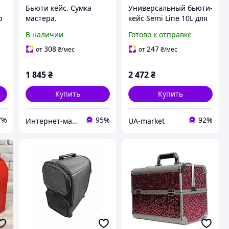
Бьюти кейс. Сумка
Универсальный бьюти-
р
мастера.
кейс Semi Line 10L для
деловых поездок и
В наличии
Готово к отправке
путешествий ABS-
й
пластик с разделом на
308
247
от
₴
/мес
от
₴
/мес
2 части
1 845
₴
2 472
₴
Купить
Купить
7%
95%
92%
Интернет-магазин Очарование
UA-market