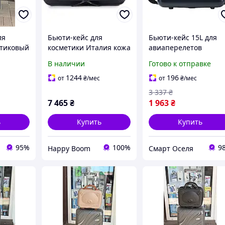
ля
Бьюти-кейс для
Бьюти-кейс 15L для
стиковый
косметики Италия кожа
авиаперелетов
 кладь
30*21*10,5 см. синий
35х28х17,5 см черны
В наличии
Готово к отправке
220327
Semi Line SQ-7730
1244
196
от
₴
/мес
от
₴
/мес
3 337
₴
7 465
₴
1 963
₴
ь
Купить
Купить
95%
100%
9
Happy Boom
Смарт Оселя