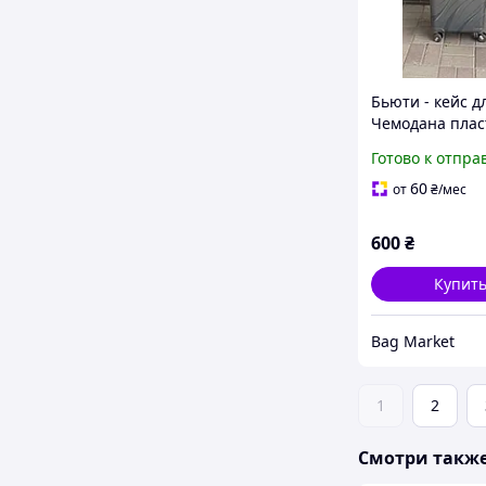
Бьюти - кейс д
Чемодана пла
Flippini ручная
Готово к отпра
60
от
₴
/мес
600
₴
Купит
Bag Market
1
2
Смотри такж