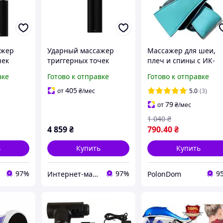
ажер
Ударный массажер
Массажер для шеи,
чек
триггерных точек
плеч и спины с ИК-
олет для
Booster E пистолет для
прогревом Massager 
вке
Готово к отправке
Готово к отправке
массажа мышц
Neck Shiatsu с
(Серебристый)
прогревом,масажер
405
от
₴
/мес
5.0
(3)
роликовый
79
от
₴
/мес
1 040
₴
4 859
₴
790
.40
₴
ь
Купить
Купить
97%
97%
9
Интернет-магазин Итакшоп
PolonDom