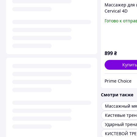
Массажер для
Cervical 4D
Беспроводной
Готово к отпра
роликовый мас
подогревом, Б
899
₴
Купит
Prime Choice
Смотри также
Кистевые тре
Ударный трен