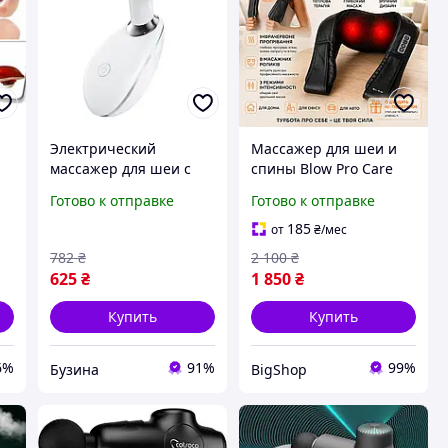
Электрический
Массажер для шеи и
массажер для шеи с
спины Blow Pro Care
функцией прогрева
44-346 с подогревом
Готово к отправке
Готово к отправке
Массажер Для Шеи XO
Shiatsu, массажер
FG05 цвет Белый
Шиацу, роликовый
185
от
₴
/мес
массажер с подогревом
782
₴
2 100
₴
625
₴
1 850
₴
Купить
Купить
6%
91%
99%
Бузина
BigShop