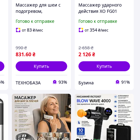
Массажер для шеи с
Массажер ударного
р
подогревом,
действия XO FG01
импульсный, 6
перкуссионный ручной
Готово к отправке
Готово к отправке
электродов, USB
для тела мышц белый
pelican
83
354
от
₴
/мес
от
₴
/мес
990
₴
2 658
₴
831
.60
₴
2 126
₴
Купить
Купить
6%
93%
91%
ТЕХНОБАЗА
Бузина