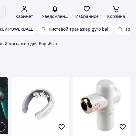
Кабинет
Уведомления
Избранное
Корзина
ЖЕР POWERBALL
Кистевой тренажер gyro ball
Трен
Ударный массажер для борьбы с триггерами