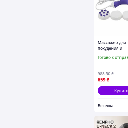
Массажер для
похудения и
релаксации дл
Готово к отпра
рук и ног с
вибрационны
массажем шес
988
.50
₴
режимов SPICY
659
₴
Купит
Веселка