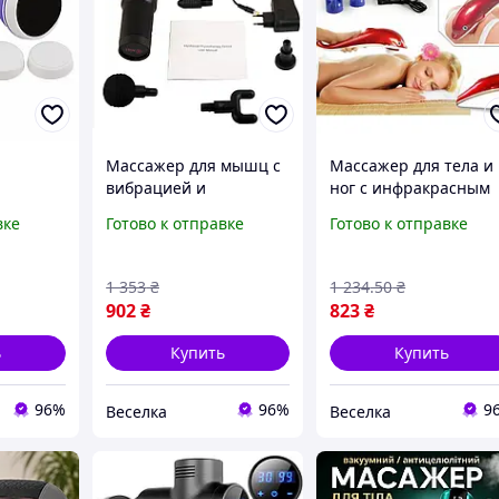
Массажер для мышц с
Массажер для тела и
вибрацией и
ног с инфракрасным
я тела
насадками для
прогревом для
вке
Готово к отправке
Готово к отправке
восстановления и
расслабления и
м
релаксации после
улучшения
ть
тренировок FLAME
кровообращения
1 353
₴
1 234
.50
₴
FLAME
902
₴
823
₴
ь
Купить
Купить
96%
96%
9
Веселка
Веселка