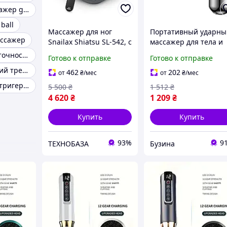
Кистевой тренажер gyro ball
ball
Массажер для ног
Портативный ударны
ассажер
Snailax Shiatsu SL-542, с
массажер для тела и
подогревом, 24 Вт,
мышц Массажер
Тренажер для точности удара
Готово к отправке
Готово к отправке
серый
Ударный XO FG02 цве
Гироскопический тренажер gyro ball
черный fresh
462
202
от
₴
/мес
от
₴
/мес
Массажер для тригерных точек
5 500
₴
1 512
₴
4 620
₴
1 209
₴
Купить
Купить
93%
9
ТЕХНОБАЗА
Бузина