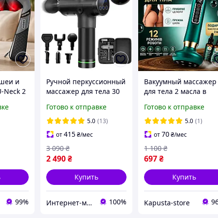
шеи и
Ручной перкуссионный
Вакуумный массажер
-Neck 2
массажер для тела 30
для тела 2 масла в
гревом, 8
скор. - массажный
подарок роликовый
вке
Готово к отправке
Готово к отправке
иков, 3
пистолет -
электрический с 12
вибрационный
режимами и
5.0
(13)
5.0
(1)
,
ударный
подогревом кожи
415
70
от
₴
/мес
от
₴
/мес
спины
электромассажер
3 090
₴
1 100
₴
2 490
₴
697
₴
ь
Купить
Купить
99%
100%
9
Интернет-магазин "PrimeZone"
Kapusta-store