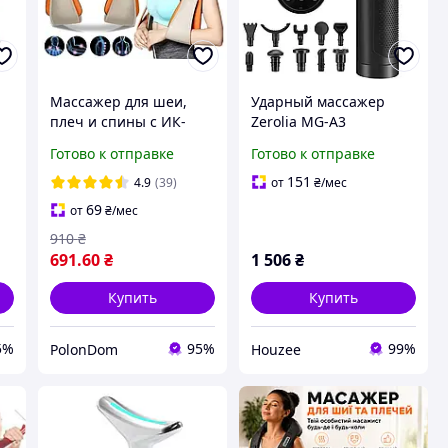
Массажер для шеи,
Ударный массажер
плеч и спины с ИК-
Zerolia MG-A3
of
прогревом Massager of
перкуссионный для
Готово к отправке
Готово к отправке
Neck Kneading с
глубокого мышечного
прогревом,масажер с
массажа 30 режимов
151
4.9
(39)
от
₴
/мес
руковами
10 насадок
69
от
₴
/мес
910
₴
691
.60
₴
1 506
₴
Купить
Купить
5%
95%
99%
PolonDom
Houzee