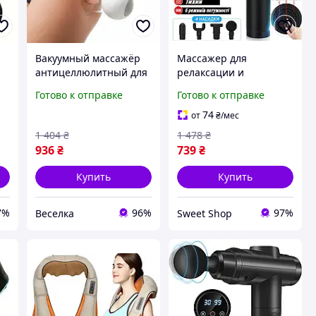
р
Вакуумный массажёр
Массажер для
антицеллюлитный для
релаксации и
м
улучшения кожи и
тонизации тела
Готово к отправке
Готово к отправке
борьбы с целлюлитом с
Ударный массажный
ры
тремя уровнями
аппарат для тела
74
от
₴
/мес
всасывания FLAME
Массажер для
1 404
₴
1 478
₴
релаксации мышц
936
₴
739
₴
Купить
Купить
7%
96%
97%
Веселка
Sweet Shop