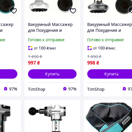
ссажер
Вакуумный Массажер
Вакуумный Массаже
 и
для Похудения и
для Похудения и
люлитом
Борьбы с Целлюлитом
Борьбы с Целлюлито
вке
Готово к отправке
Готово к отправке
с Нагревом
с Нагревом
 Фигуры
Корректировка Фигуры
Корректировка Фигу
100
100
от
₴
/мес
от
₴
/мес
ный
Антицеллюлитный
Антицеллюлитный
1 690
₴
1 690
₴
ый
Эффект белый
Эффект серый
997
₴
998
₴
ь
Купить
Купить
97%
97%
9
TimShop
TimShop