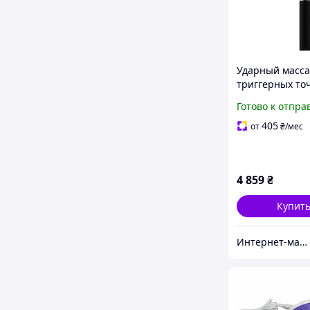
Ударный масс
триггерных то
Booster E пист
Готово к отпра
массажа мышц
(Черный)
405
от
₴
/мес
4 859
₴
Купит
Интернет-магазин Итакшоп