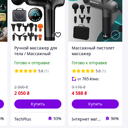
Ручной массажер для
Массажный пистолет
тела / Массажный
массажер
пистолет /
перкуссионный для
Готово к отправке
Готово к отправке
Вибрационный
спины и тела Booster
ударный
Lightsaber Ударный
5.0
(1)
5.0
(1)
перкуссионный
мышечный массажер
765
от
₴
/мес
массажер Cotsoco
2 500
₴
9 176
₴
2 050
₴
4 588
₴
Купить
Купить
6%
93%
96%
TechPlus
Інтернет магазин WOWShop