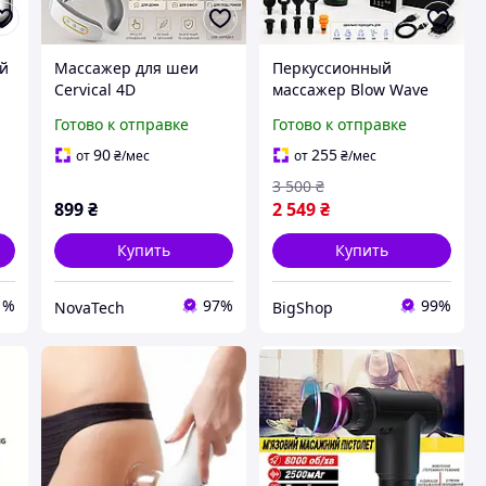
й
Массажер для шеи
Перкуссионный
Cervical 4D
массажер Blow Wave
Беспроводной ударный
4000, ударный
Готово к отправке
Готово к отправке
т
роликовый массажер с
массажер для тела,
подогревом, Белый
массажный пистолет
90
255
от
₴
/мес
от
₴
/мес
3 500
₴
899
₴
2 549
₴
Купить
Купить
1%
97%
99%
NovaTech
BigShop