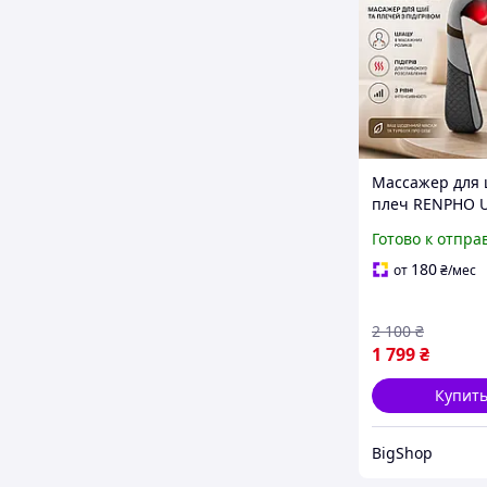
Массажер для 
плеч RENPHO U
Shiatsu с подо
Готово к отпра
массажных рол
режима
180
от
₴
/мес
интенсивности
массажер для 
2 100
₴
1 799
₴
Купит
BigShop