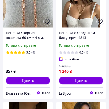
Цепочка Якорная
Цепочка с сердечком
позолота 60 см * 4 мм.
бижутерия 4813
Цепочка Медицинское
Готово к отправке
Готово к отправке
золото (mar jewelry)
5.0
(4)
0.0
(1)
52
от
₴
/мес
1 489
₴
357
₴
1 246
₴
Купить
Купить
100%
100%
Елизавета Ювелирная бижутерия
LeBijou