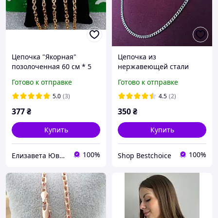
Цепочка "Якорная"
Цепочка из
позолоченная 60 см * 5
нержавеющей стали
мм, Цепочка Медзолото
Steel Braiding. Кубинское
Готово к отправке
Готово к отправке
плетение. 4мм*56см
5.0
(3)
4.5
(2)
377
₴
350
₴
Купить
Купить
100%
100%
Елизавета Ювелирная бижутерия
Shop Bestchoiсe