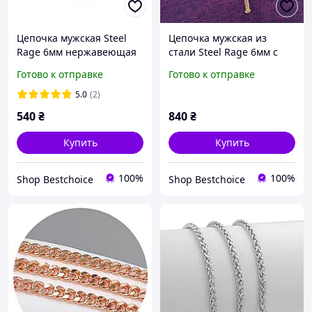
Цепочка мужская Steel
Цепочка мужская из
Rage 6мм нержавеющая
стали Steel Rage 6мм с
сталь 316L с
крестиком
Готово к отправке
Готово к отправке
позолоченными
вставками
5.0
(2)
гипоаллергенная
540
₴
840
₴
Купить
Купить
100%
100%
Shop Bestchoiсe
Shop Bestchoiсe