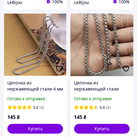
100%
100%
LeBijou
LeBijou
Цепочка из
Цепочка из
нержавеющей стали 4 мм
нержавеющей стали
60 см плетение бельцер
плетение бельцер 4 мм
Готово к отправке
Готово к отправке
60 см
5.0
(4)
4.9
(8)
145
₴
145
₴
Купить
Купить