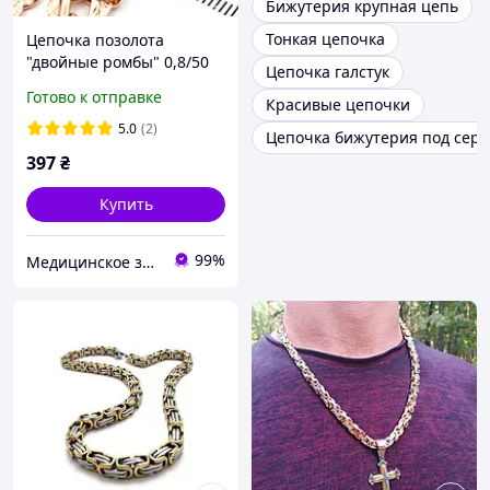
Бижутерия крупная цепь
Тонкая цепочка
Цепочка позолота
"двойные ромбы" 0,8/50
Цепочка галстук
см (Медицинское золото)
Готово к отправке
Красивые цепочки
5.0
(2)
Цепочка бижутерия под сер
397
₴
Купить
99%
Медицинское золото Xuping и Бижутерия оптом