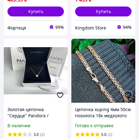
Купить
Купить
99%
94%
Фортеця
Kingdom Store
Золотая цепочка
Цепочка xuping 4мм 50см
"Сердце" Pandora /
позолота 18к медзолото
Пандора / На Подарок
бисмарк ц175
В наличии
Готово к отправке
3.0
(2)
5.0
(2)