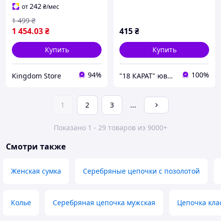
242
от
₴
/мес
1 499
₴
1 454
.03
₴
415
₴
Купить
Купить
94%
100%
Kingdom Store
"18 КАРАТ" ювелирная бижутерия Xuping
1
2
3
...
Показано 1 - 29 товаров из 9000+
Смотри также
Женская сумка
Серебряные цепочки с позолотой
Колье
Серебряная цепочка мужская
Цепочка кла