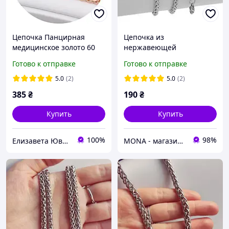
Цепочка Панцирная
Цепочка из
медицинское золото 60
нержавеющей
см * 5 мм, Позолота РО.
медицинской стали
Готово к отправке
Готово к отправке
шириной 3 мм C-001.3, 45
5.0
(2)
5.0
(2)
385
₴
190
₴
Купить
Купить
100%
98%
Елизавета Ювелирная бижутерия
MONA - магазин ювелирной бижутерии