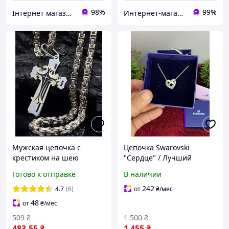
98%
99%
Інтернет магазин Лада
Интернет-магазин MAXim
Мужская цепочка с
Цепочка Swarovski
крестиком на шею
"Сердце" / Лучший
Dominik
Подарок Серебро
Готово к отправке
В наличии
242
4.7
(6)
от
₴
/мес
48
от
₴
/мес
509
₴
1 500
₴
483
.55
₴
1 455
₴