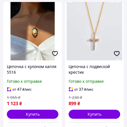
Цепочка с кулоном капля
Цепочка с подвеской
5516
крестик
Готово к отправке
Готово к отправке
47
37
от
₴
/мес
от
₴
/мес
1 955
₴
1 230
₴
1 123
₴
899
₴
Купить
Купить