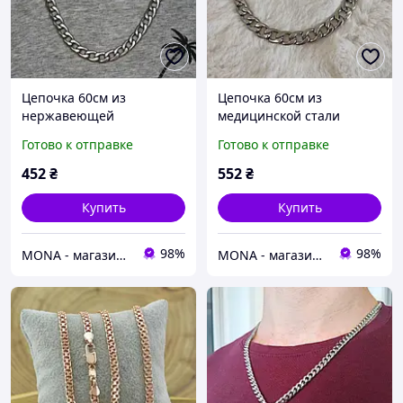
Цепочка 60см из
Цепочка 60см из
нержавеющей
медицинской стали
медицинской стали
шириной 11,5 мм C-
Готово к отправке
Готово к отправке
шириной 9,5 мм C-02.9.5,
02.11.5, 60
60
452
₴
552
₴
Купить
Купить
98%
98%
MONA - магазин ювелирной бижутерии
MONA - магазин ювелирной бижутерии