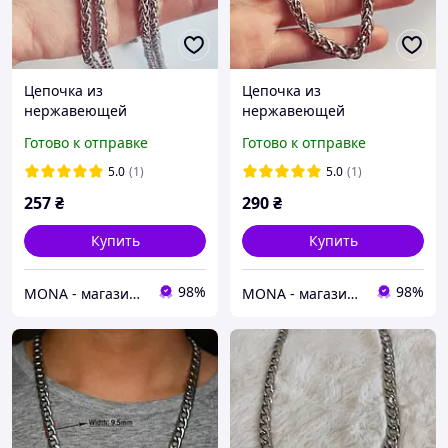
Цепочка из
Цепочка из
нержавеющей
нержавеющей
медицинской стали
медицинской стали
Готово к отправке
Готово к отправке
шириной 5 мм C-001.5, 45
шириной 6 мм C-001.6, 45
5.0
(1)
5.0
(1)
257
₴
290
₴
Купить
Купить
98%
98%
MONA - магазин ювелирной бижутерии
MONA - магазин ювелирной бижутерии