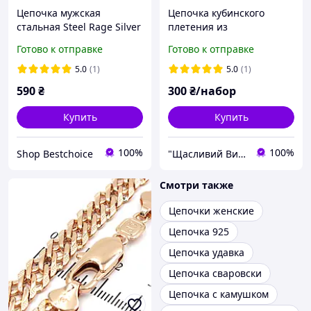
Цепочка мужская
Цепочка кубинского
стальная Steel Rage Silver
плетения из
8мм
нержавеющей стали в
Готово к отправке
Готово к отправке
подарочной коробочке
5.0
(1)
5.0
(1)
590
₴
300
₴/набор
Купить
Купить
100%
100%
Shop Bestchoiсe
"Щасливий Випадок" - Інтернет-магазин парних прикрас і ланцюжків
Смотри также
Цепочки женские
Цепочка 925
Цепочка удавка
Цепочка сваровски
Цепочка с камушком