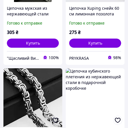
Цепочка мужская из
Цепочка Xuping снейк 60
нержавеющей стали
см лимонная позолота
плетение Майями 8.5 мм
Готово к отправке
Готово к отправке
60 см
305
₴
275
₴
Купить
Купить
100%
98%
"Щасливий Випадок" - Інтернет-магазин парних прикрас і ланцюжків
PRYKRASA