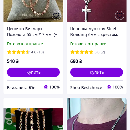
Цепочка Бисмарк
Цепочка мужская Steel
Позолота 55 см * 7 мм. (+
Braiding 6мм с крестом.
Подарок) Цепочка
Кубинское плетение,
Готово к отправке
Готово к отправке
Медицинское золото
качественная
медицинская сталь
4.6
(10)
5.0
(2)
510
₴
690
₴
Купить
Купить
100%
100%
Елизавета Ювелирная бижутерия
Shop Bestchoiсe