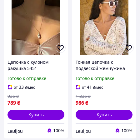
Цепочка с кулоном
Тонкая цепочка с
ракушка 5451
подвеской жемчужина
5450
Готово к отправке
Готово к отправке
33
41
от
₴
/мес
от
₴
/мес
935
₴
1 235
₴
789
₴
986
₴
Купить
Купить
100%
100%
LeBijou
LeBijou