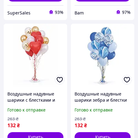
93%
97%
SuperSales
Bam
Воздушные надувные
Воздушные надувные
шарики с блестками и
шарики зебра и блестки
сердцем яркие товары
яркие товары аксесуары
Готово к отправке
Готово к отправке
аксесуары для празника
для празника дня
дня рождения Разные
рождения Синие bam
263
₴
263
₴
цвета bam
132
₴
132
₴
Купить
Купить