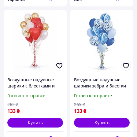
Воздушные надувные
Воздушные надувные
шарики с блестками и
шарики зебра и блестки
сердцем яркие товары
яркие товары аксесуары
Готово к отправке
Готово к отправке
аксесуары для празника
для празника дня
дня рождения Разные
рождения Синие dax
265
₴
265
₴
цвета dax
133
₴
133
₴
Купить
Купить