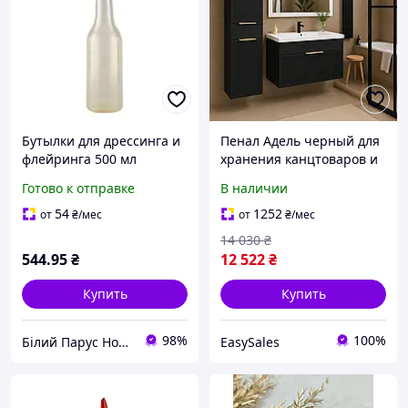
Бутылки для дрессинга и
Пенал Адель черный для
флейринга 500 мл
хранения канцтоваров и
Аксессуары для бара
аксессуаров стильный
Готово к отправке
В наличии
Товары для барменов
органайзер
Аксессуары для барменов
54
1252
от
₴
/мес
от
₴
/мес
Барные бутылки
14 030
₴
544
.95
₴
12 522
₴
Купить
Купить
98%
100%
Білий Парус HoReCa та B2B комплексне обслуговування
EasySales