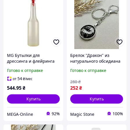
MG Бутылки для
Брелок "Дракон" из
дрессинга и флейринга
натурального обсидиана
500 мл Аксессуары для
(3 см) фурнитура из
Готово к отправке
Готово к отправке
бара Товары для
нержавеющей стали
барменов Аксессуары для
Описание товара:
54
от
₴
/мес
280
₴
барменов Барные
Сильный и стильный
544
.95
₴
252
₴
бутылки
аксессуар,
Купить
Купить
92%
100%
MEGA-Online
Magic Stone