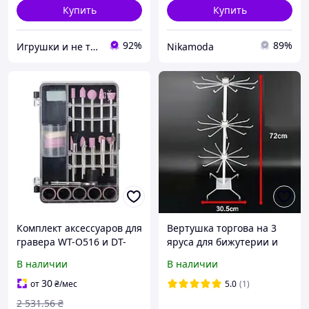
Купить
Купить
92%
89%
Игрушки и не только
Nikamoda
Комплект аксессуаров для
Вертушка торгова на 3
гравера WT-O516 и DT-
яруса для бижутерии и
O517 42 ед. BT-OO12
аксессуаров
В наличии
В наличии
41339868 tovari prosto
30
от
₴
/мес
5.0
(1)
2 531
.56
₴