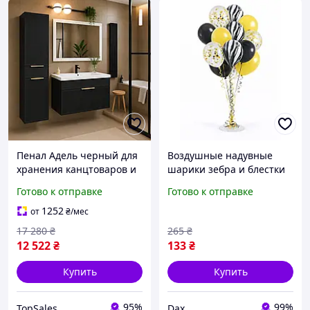
Пенал Адель черный для
Воздушные надувные
хранения канцтоваров и
шарики зебра и блестки
аксессуаров стильный
яркие товары аксесуары
Готово к отправке
Готово к отправке
органайзер
для празника дня
рождения Разные цвета
1252
от
₴
/мес
dax
17 280
₴
265
₴
12 522
₴
133
₴
Купить
Купить
95%
99%
TopSales
Dax