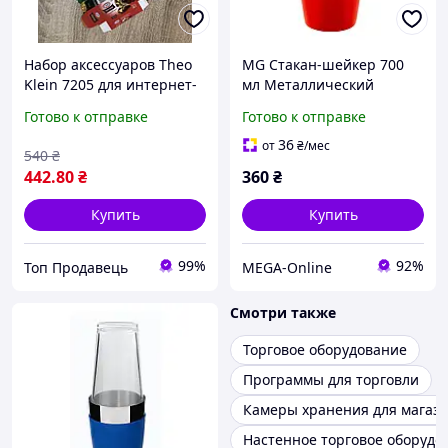
Набор аксессуаров Theo
MG Стакан-шейкер 700
Klein 7205 для интернет-
мл Металлический
магазина с немецкими
шейкер Шейкер из стали
Готово к отправке
Готово к отправке
товарами I С коробками и
Стакан для шейкера
банками для магаз
Товары и аксессуары для
36
от
₴
/мес
540
₴
бармена
442
.80
₴
360
₴
Купить
Купить
99%
92%
Топ Продавець
MEGA-Online
Смотри также
Торговое оборудование
Программы для торговли
Камеры хранения для магаз
Настенное торговое оборудо