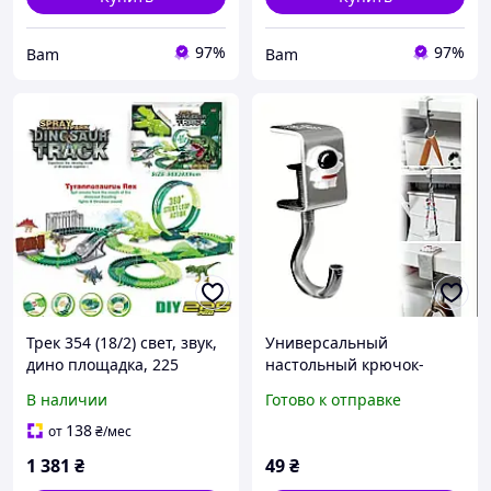
97%
97%
Bam
Bam
Трек 354 (18/2) свет, звук,
Универсальный
дино площадка, 225
настольный крючок-
элементов, длина трека
держатель для сумок и
В наличии
Готово к отправке
500 см, аксессуары, в
аксессуаров
коробке
(металлический,
138
от
₴
/мес
поворотный 360°, с
1 381
₴
49
₴
милым принтом)