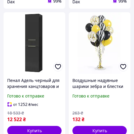
99%
99%
Dax
Dax
Пенал Адель черный для
Воздушные надувные
хранения канцтоваров и
шарики зебра и блестки
аксессуаров стильный
яркие товары аксесуары
Готово к отправке
Готово к отправке
органайзер
для празника дня
рождения Разные цвета
1252
от
₴
/мес
bam
18 533
₴
263
₴
12 522
₴
132
₴
Купить
Купить