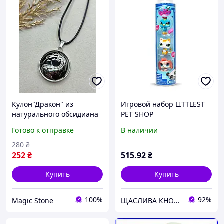
Кулон"Дракон" из
Игровой набор LITTLEST
натурального обсидиана
PET SHOP
(3 см) фурнитура из
НАСТРОЙСТВОЙ МІСТА (3
Готово к отправке
В наличии
нержавеющей стали
фигурки, аксесс.)
Описание товара:
280
₴
Сильный и стильный
252
₴
515
.92
₴
аксессуар,
Купить
Купить
100%
92%
Magic Stone
ЩАСЛИВА КНОПКА