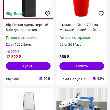
Big Пенал Адель черный
Стакан-шейкер 700 мл
Sale для хранения
Металлический шейкер
канцтоваров и
Шейкер из стали Стакан
Готово к отправке
Готово к отправке
аксессуаров стильный
для шейкера Товары и
органайзер
аксессуары для бармена
1252
36
от
₴
/мес
от
₴
/мес
16 279
₴
12 522
₴
360
₴
Купить
Купить
92%
98%
Big Sale
Білий Парус HoReCa та B2B комплексне обслуговування