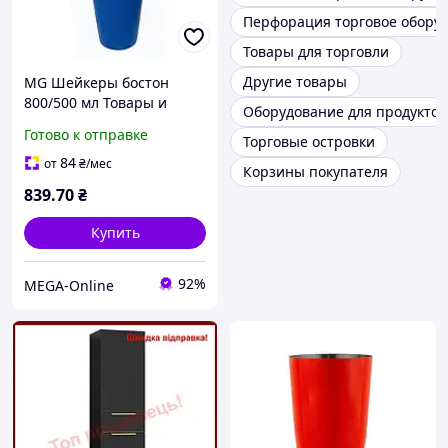
Перфорация торговое обору
Товары для торговли
Другие товары
MG Шейкеры бостон
800/500 мл Товары и
Оборудование для продуктов
аксессуары для бармена
Готово к отправке
Торговые островки
Шейкер из стали
Металлический шейкер
84
от
₴
/мес
Корзины покупателя
Шейкеры барные
839
.70
₴
Купить
92%
MEGA-Online