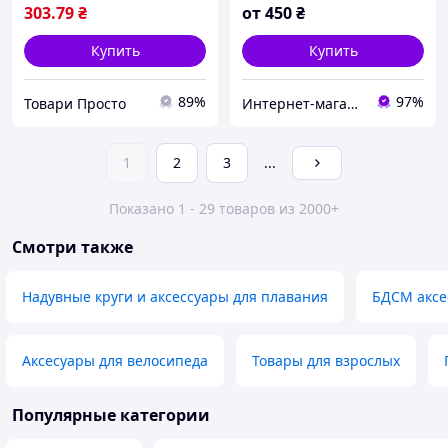
303
.79
₴
от
450
₴
Купить
Купить
89%
97%
Товари Просто
Интернет-магазин торгового оборудования "Витрина Плюс" Хмельницкий
1
2
3
...
Показано 1 - 29 товаров из 2000+
Смотри также
Надувные круги и аксессуары для плавания
БДСМ аксе
Аксесуары для велосипеда
Товары для взрослых
Популярные категории