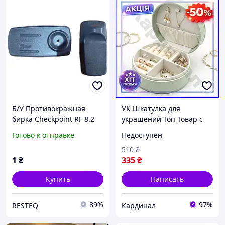
Б/У Противокражная
УК Шкатулка для
бирка Checkpoint RF 8.2
украшений Топ Товар с
МГц с иглой для одежды ,
ручкой зеленая мини-
Готово к отправке
Недоступен
аксессуаров и товаров
органайзер для хранения
розничной торговли
бижутерии и аксессуа
510
₴
15ШШШІ
1
₴
335
₴
Купить
Написать
89%
97%
RESTEQ
Кардинал