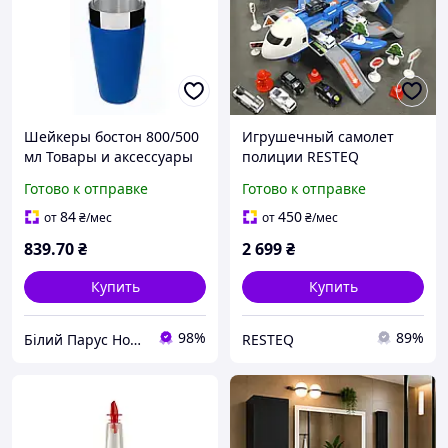
Шейкеры бостон 800/500
Игрушечный самолет
мл Товары и аксессуары
полиции RESTEQ
для бармена Шейкер из
интерактивная база-
Готово к отправке
Готово к отправке
стали Металлический
трансформер со светом,
шейкер Шейкеры барные
звуком, машинками и
84
450
от
₴
/мес
от
₴
/мес
аксессуарами
839
.70
₴
2 699
₴
Купить
Купить
98%
89%
Білий Парус HoReCa та B2B комплексне обслуговування
RESTEQ