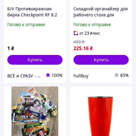
Б/У Противокражная
Складной органайзер для
бирка Checkpoint RF 8.2
рабочего стола для
МГц с иглой для одежды ,
канцтоваров косметики и
Готово к отправке
Готово к отправке
аксессуаров и товаров
аксессуаров компактное
розничной торговли
решение для хранения
23
от
₴
/мес
433
₴
1
₴
225
.16
₴
Купить
Купить
100%
85%
ВСЁ и СРАЗУ - Интернет-магазин товаров для организации торговли, торгового оборудования
FullBuy