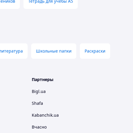
чеников
Тетрадь для учебы А5
литература
Школьные папки
Раскраски
Партнеры
Bigl.ua
Shafa
Kabanchik.ua
Вчасно