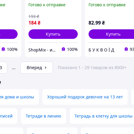
о, 128 с.
линия 20 штук в
Готовим ребенка в
вке
Готово к отправке
Готово к отправке
упаковке для школы
школу 5-6 лет Мечни
канцелярский товар
Учебники и пособия
193
₴
для обуче DE
БУКВИД
184
₴
82
.99
₴
ь
Купить
Купить
100%
100%
9
ShopMix - интернет-магазин сумок и аксессуаров
Б У К В О Ї Д
3
...
Вперед
Показано 1 - 29 товаров из 8000+
е
ля дома и школы
Хороший подарок девочке на 13 лет
аписей
Тетради в линию
Тетрадь в клетку для школы