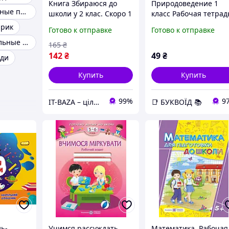
Книга Збираюся до
Природоведение 1
Тетради школьные предметные
школи у 2 клас. Скоро 1
класс Рабочая тетрад
вересня
до Грущинской
ярик
Готово к отправке
Готово к отправке
Федиенко Школа
Красивые школьные тетради
165
₴
142
₴
49
₴
ади
Купить
Купить
99%
9
IT-BAZA – ціла база потрібних речей для всієї родини
📑 БУКВОЇД 📚
ь-
Учимся рассуждать
Математика. Рабочая