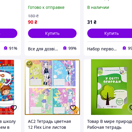
01, с
(Одобрено МОНУ)
раскраски), А5, 16 л.,
Готово к отправке
В наличии
йкой, на
Каплуновская О. М
1180--75937
ыке
Торсинг, укр
180
₴
90
₴
31
₴
ь
Купить
Купить
91%
99%
9
Все для дозвілля
Набор первоклассника
в школу
AC2 Тетрадь цветная
Товар В мире приро
аем в
12 Flex Line листов
Рабочая тетрадь