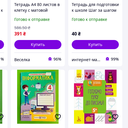
Тетрадь А4 80 листов в
Тетрадь для подготовки
 к
клетку с матовой
к школе Шаг за шагом
обложкой пастельного
Развитие речи (на
Готово к отправке
Готово к отправке
цвета для школы и
украинском языке)
офиса FLAME
586
.50
₴
391
₴
40
₴
Купить
Купить
1%
96%
99%
Веселка
интернет-магазин Умничка - книги оптом и в розницу