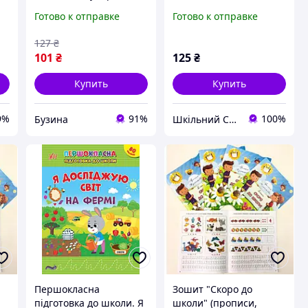
1448003 магические
"Речь и культура
Готово к отправке
Готово к отправке
упражнения buzyna
общения" | Успешный
старт | Школа
127
₴
101
₴
125
₴
Купить
Купить
9%
91%
100%
Бузина
Шкільний Світ
Першокласна
Зошит "Скоро до
підготовка до школи. Я
школи" (прописи,