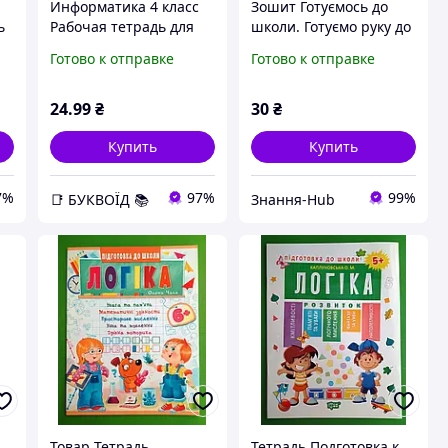
Информатика 4 класс
Зошит Готуємось до
ь
Рабочая тетрадь для
школи. Готуємо руку до
школы к учебнику
письма 5+ (Укр)
Готово к отправке
Готово к отправке
Коршунова Антоновой
Кенгуру
Елена
(9786170936691)
24
.99
₴
30
₴
Купить
Купить
7%
97%
99%
📑 БУКВОЇД 📚
Знання-Hub
Товар Тетрадь
Тетрадь Подготовка к