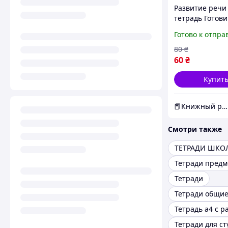
Развитие речи
тетрадь Готов
ребенка к школ
Готово к отпра
лет
80
₴
60
₴
Купит
📕Книжный ряд
Смотри также
ТЕТРАДИ ШКО
Тетради пред
Тетради
Тетради общи
Тетради для ст