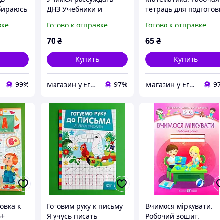
бираюсь
ДНЗ Учебники и
тетрадь для подготов
сс" |
пособия Рабочий
к школе
вке
Готово к отправке
Готово к отправке
тетрадей для детей 5-6
лет
70
₴
65
₴
ь
Купить
Купить
99%
97%
9
Магазин у Егора
Магазин у Егора
овка к
Готовим руку к письму
Вчимося міркувати.
6+
Я учусь писать
Робочий зошит.