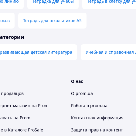
ую линию
Тетрадка для учебы
Тетрадь в клетку для у
роков
Тетрадь для школьников А5
категории
развивающая детская литература
Учебная и справочная 
О нас
 продавцов
О prom.ua
ернет-магазин
на Prom
Работа в prom.ua
авать на Prom
Контактная информация
 в Каталоге ProSale
Защита прав на контент