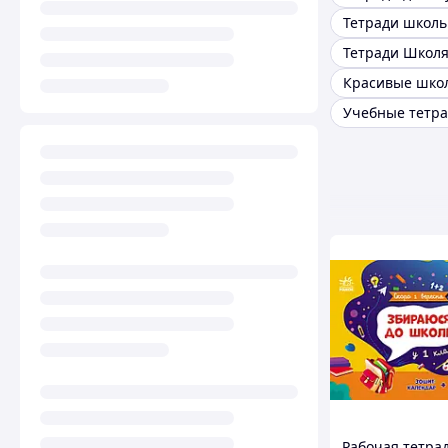
Тетради Школ
Учебные тетр
Рабочая тетрад