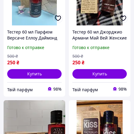
Тестер 60 мл Парфюм
Тестер 60 мл Джорджио
Версаче Еллоу Даймонд
Армани Май Вей Женские
женские духи Versace
духи Tester Giorgio Armani
Готово к отправке
Готово к отправке
Yellow Diamond женская
My Way туалетная вода
туалетная вода Аромат
Женский аромат
500
₴
500
₴
250
₴
250
₴
Купить
Купить
98%
98%
Твій парфум
Твій парфум