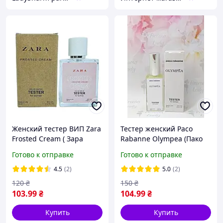
Женский тестер ВИП Zara
Тестер женский Paco
Frosted Cream ( Зара
Rabanne Olympea (Пако
Фростед Крем ), женский
Рабан Олимпия) 60 мл
Готово к отправке
Готово к отправке
60 мл
4.5
(2)
5.0
(2)
120
₴
150
₴
103
.99
₴
104
.99
₴
Купить
Купить