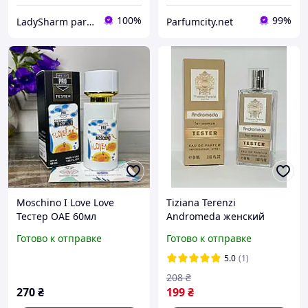
100%
99%
LadySharm parfum-opt
Parfumcity.net
Moschino I Love Love
Tiziana Terenzi
Тестер ОАЕ 60мл
Andromeda женский
парфюм тестер 60 мл
Готово к отправке
Готово к отправке
5.0
(1)
208
₴
270
₴
199
₴