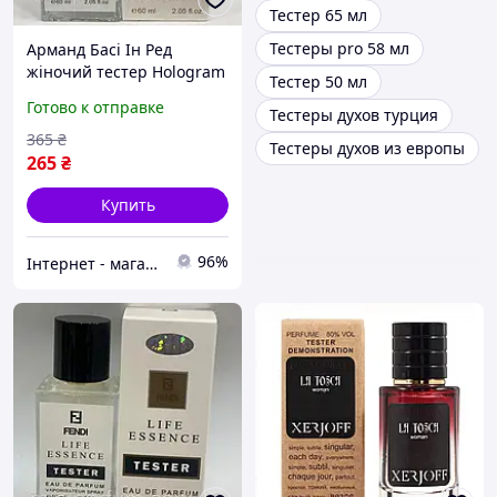
Тестер 65 мл
Тестеры pro 58 мл
Арманд Басi Iн Ред
жіночий тестер Hologram
Тестер 50 мл
60 мл
Готово к отправке
Тестеры духов турция
365
₴
Тестеры духов из европы
265
₴
Купить
96%
Інтернет - магазин catrin.com.ua