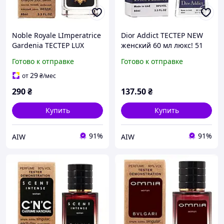
Noble Royale LImperatrice
Dior Addict ТЕСТЕР NEW
Gardenia ТЕСТЕР LUX
женский 60 мл люкс! 51
женский 60 мл
люкс! 51 Aw
Готово к отправке
Готово к отправке
29
от
₴
/мес
290
₴
137
.50
₴
Купить
Купить
91%
91%
AIW
AIW