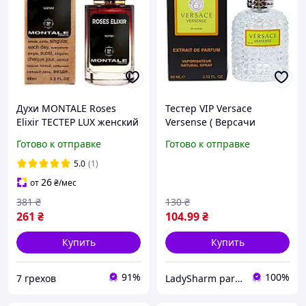
Духи MONTALE Roses
Тестер VIP Versace
Elixir ТЕСТЕР LUX женский
Versense ( Версачи
60 мл Парфюм 343
Версенс) , женские 60 мл
Готово к отправке
Готово к отправке
5.0
(1)
26
от
₴
/мес
381
₴
130
₴
261
₴
104
.99
₴
Купить
Купить
91%
100%
7 грехов
LadySharm parfum-opt