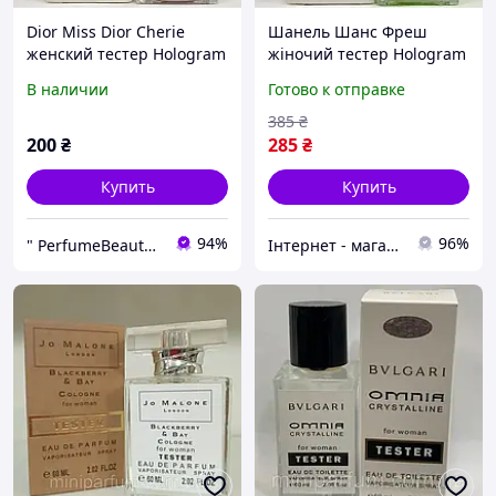
Dior Miss Dior Cherie
Шанель Шанс Фреш
женский тестер Hologram
жіночий тестер Hologram
60 мл
60 мл
В наличии
Готово к отправке
385
₴
200
₴
285
₴
Купить
Купить
94%
96%
" PerfumeBeautyShop"
Інтернет - магазин catrin.com.ua