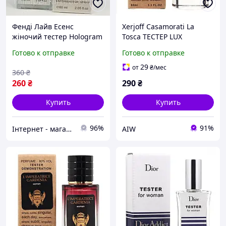
Фендi Лайв Есенс
Xerjoff Casamorati La
жіночий тестер Hologram
Tosca ТЕСТЕР LUX
60 мл
женский 60 мл люкс! 41
Готово к отправке
Готово к отправке
люкс! 41 Aw
29
от
₴
/мес
360
₴
260
₴
290
₴
Купить
Купить
96%
91%
Інтернет - магазин catrin.com.ua
AIW