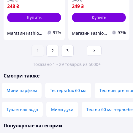
248
₴
249
₴
Купить
Купить
97%
97%
Магазин Fashion House
Магазин Fashion House
1
2
3
...
Показано 1 - 29 товаров из 5000+
Смотри также
Мини парфюм
Тестеры lux 60 мл
Тестеры premium
Туалетная вода
Мини духи
Тестер 60 мл черно-б
Популярные категории