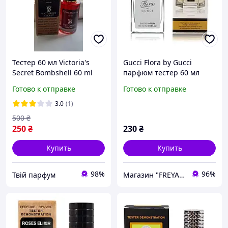
Тестер 60 мл Victoria's
Gucci Flora by Gucci
Secret Bombshell 60 ml
парфюм тестер 60 мл
Женский парфюм
Готово к отправке
Готово к отправке
Виктория Викториа
Сикрет Бомбшелл
3.0
(1)
Женские духи
500
₴
250
₴
230
₴
Купить
Купить
98%
96%
Твій парфум
Магазин "FREYAmarket"