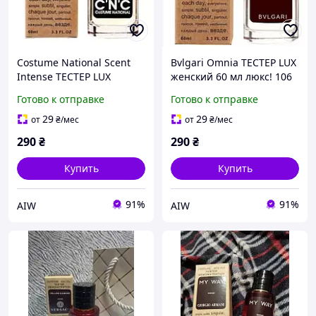
Costume National Scent
Bvlgari Omnia ТЕСТЕР LUX
Intense ТЕСТЕР LUX
женский 60 мл люкс! 106
женский 60 мл
люкс! 106 Aw
Готово к отправке
Готово к отправке
29
29
от
₴
/мес
от
₴
/мес
290
₴
290
₴
Купить
Купить
91%
91%
AIW
AIW