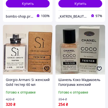
Купить
Купить
100%
97%
bombs-shop.prom.ua
_KATRIN_BEAUTY_SHOP_
Giorgio Armani Si женский
Шанель Коко Мадмазель
Gold тестер 60 мл
Голограма женский
тестер 60 мл
Готово к отправке
Готово к отправке
420
₴
354
₴
320
₴
254
₴