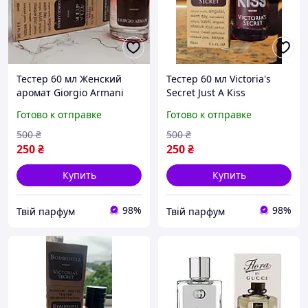
Тестер 60 мл Женский
Тестер 60 мл Victoria's
аромат Giorgio Armani
Secret Just A Kiss
Aqua di Gioia женские
Виктория Сикрет Джаст Э
Готово к отправке
Готово к отправке
духи Джорджио Армани
Е Кисс Парфюм женский
Аква Ди Джоя
туалетная вода Аромат
500
₴
500
₴
Парфюмерия
250
₴
250
₴
Купить
Купить
98%
98%
Твій парфум
Твій парфум