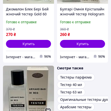
Джомалон Блек Бері Бей
Булгарi Омнiя Крiсталайн
жіночий тестер Gold 60
жіночий тестер Hologram
мл
60 мл
Готово к отправке
Готово к отправке
370
₴
360
₴
270
₴
260
₴
Купить
Купить
96%
96%
Інтернет - магазин catrin.com.ua
Інтернет - магазин catrin.com.ua
Смотри также
Тестеры парфюма
Тестер 40 мл
Тестер 63 мл
Оригинальные тестеры духо
Арабские тестеры