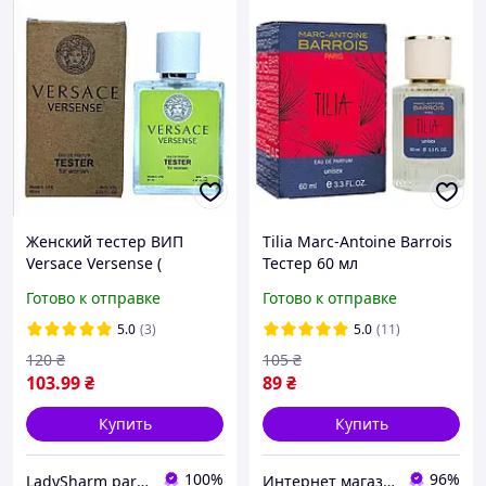
Женский тестер ВИП
Tilia Marc-Antoine Barrois
Versace Versense (
Тестер 60 мл
Версачи Версенс ) , 60 мл
Готово к отправке
Готово к отправке
5.0
(3)
5.0
(11)
120
₴
105
₴
103
.99
₴
89
₴
Купить
Купить
100%
96%
LadySharm parfum-opt
Интернет магазин "Aroma Glamour"