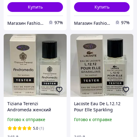
Купить
Купить
97%
97%
Магазин Fashion House
Магазин Fashion House
Tiziana Terenzi
Lacoste Eau De L.12.12
Andromeda женский
Pour Elle Sparkling
тестер Hologram 60 мл
женский тестер Hologram
Готово к отправке
Готово к отправке
60 мл
5.0
(1)
348
₴
349
₴