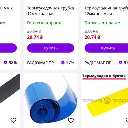
0 мм х
Термоусадочная трубка
Термоусадочная труб
12мм красная
12мм зеленая
(термоусадка 12,0мм)
(термоусадка 12,0мм)
вке
Готово к отправке
Готово к отправке
KLS8-01140-HT-12.0-R
KLS8-01140-HT-12.0-G
KLS
KLS
23
.04
₴
23
.04
₴
20
.74
₴
20
.74
₴
ь
Купить
Купить
98%
97%
9
РАДІОМАГ ПРОМ
РАДІОМАГ ПРОМ