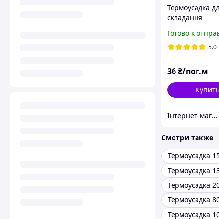
Термоусадка д
складання
акумуляторних 
Готово к отпра
120мм x 1м
5.0
36
₴/пог.м
Купит
Інтернет-магазин "SHRAK"
Смотри также
Термоусадка 1
Термоусадка 1
Термоусадка 2
Термоусадка 8
Термоусадка 1