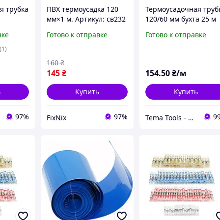
я трубка
ПВХ термоусадка 120
Термоусадочная труб
мм×1 м. Артикул: св232
120/60 мм бухта 25 м
2,0мм)
желтая
вке
Готово к отправке
Готово к отправке
12.0 KLS
термоусаживаемая
трубка ТУТ,
(1)
термоусадка CYG
160
₴
145
₴
154
.50
₴/м
ь
Купить
Купить
97%
97%
9
FixNix
Tema Tools - магазин електромонтажної продукції