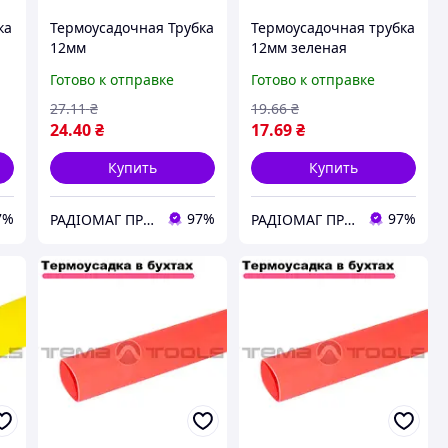
ка
Термоусадочная Трубка
Термоусадочная трубка
12мм
12мм зеленая
жёлтый(Термоусадка
(термоусадка 12,0мм)
Готово к отправке
Готово к отправке
12,0мм) (SB-RSFR-H | 12
(SBD-SWHF|12/6 mm
| 12/6mm) Sunbow
green) Sunbow
27
.11
₴
19
.66
₴
24
.40
₴
17
.69
₴
Купить
Купить
7%
97%
97%
РАДІОМАГ ПРОМ
РАДІОМАГ ПРОМ