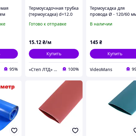
емая
Термоусадочная трубка
Термоусадка для
оем
(термоусадка) d=12.0
провода Ø - 120/60 м
25-6.0
мм (черная)
0,35 mm чёрная,
вке
Готово к отправке
В наличии
120 шт
термоусадочная
трубка, 1 метр
15
.12
₴/м
145
₴
ь
Купить
Купить
95%
100%
9
«Cтеп ЛТД» ООО
VideoMans