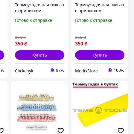
Термоусадочная гильза
Термоусадочная гильза
с припитком
с припитком
термоусадка 0.25-6.0
термоусадка 0.25-6.0
Готово к отправке
Готово к отправке
мм PWR набор 120 шт
мм PWR набор 120 шт
(DR050756)
(DR050756)
355
₴
355
₴
350
₴
350
₴
Купить
Купить
7%
97%
100%
Clickchyk
ModixStore