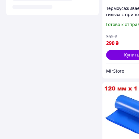
Термоусажива
гильза с прип
термоусадка 0.
Готово к отпра
мм PWR набор 
(DR050756)
355
₴
290
₴
Купит
MirStore