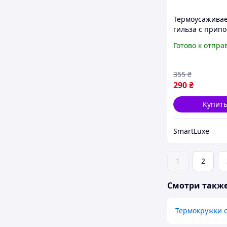
Термоусажива
гильза с прип
термоусадка 0.
Готово к отпра
мм PWR набор 
(DR050756)
355
₴
290
₴
Купит
SmartLuxe
1
2
Смотри такж
Термокружки с