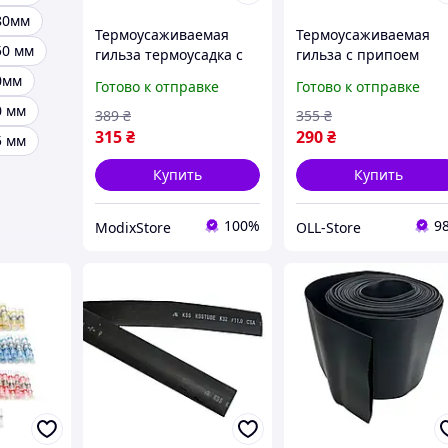
80мм
Термоусаживаемая
Термоусаживаемая
50 мм
гильза термоусадка с
гильза с припоем
припоем 0.25-6.0 мм
термоусадка 0.25-6.0
0мм
Готово к отправке
Готово к отправке
LSL набор 120 шт
мм PWR набор 120 ш
0 мм
(HbP050756)
(DR050756)
389
₴
355
₴
315
₴
290
₴
5 мм
Купить
Купить
100%
9
ModixStore
OLL-Store