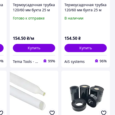
ка
Термоусадочная трубка
Термоусадочная трубка
120/60 мм бухта 25 м
120/60 мм бухта 25 м
красная
красная
Готово к отправке
В наличии
термоусаживаемая
термоусаживаемая
трубка ТУТ,
трубка ТУТ,
термоусадка CYG
термоусадка CYG
154
.50
₴/м
154
.50
₴
Купить
Купить
9%
99%
96%
Tema Tools - магазин електромонтажної продукції
AiS systems