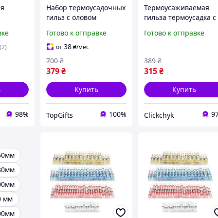
ля
Набор термоусадочных
Термоусаживаемая
гильз с оловом
гильза термоусадка с
збірок
припоем, 120 гильз, 2
припоем 0.25-6.0 мм
вке
Готово к отправке
Готово к отправке
длины 40мм и 26мм,
LSL набор 120 шт
гильза с припоем,
(HbP050756)
38
(2)
от
₴
/мес
защита от влаги,
700
₴
389
₴
термоусадка
379
₴
315
₴
ь
Купить
Купить
98%
100%
9
TopGifts
Clickchyk
50мм
30мм
00мм
0 мм
00мм