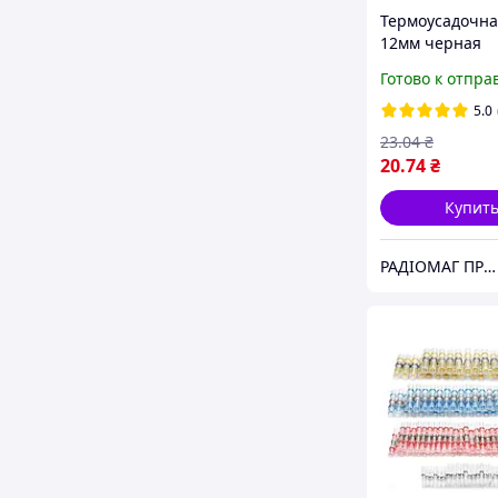
Термоусадочна
12мм черная
(термоусадка 1
Готово к отпра
KLS8-01140-HT-
5.0
23
.04
₴
20
.74
₴
Купит
РАДІОМАГ ПРОМ