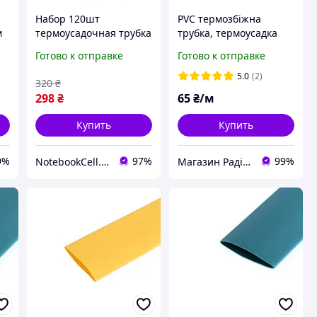
Набор 120шт
PVC термозбіжна
м
термоусадочная трубка
трубка, термоусадка
с припоем 0.25-6.0mm
для 18650 (120 мм)
Готово к отправке
Готово к отправке
кембрик с оловом
гильза термоусадка
5.0
(2)
320
₴
298
₴
65
₴/м
Купить
Купить
9%
97%
99%
NotebookCell.com.ua
Магазин Радіодеталей