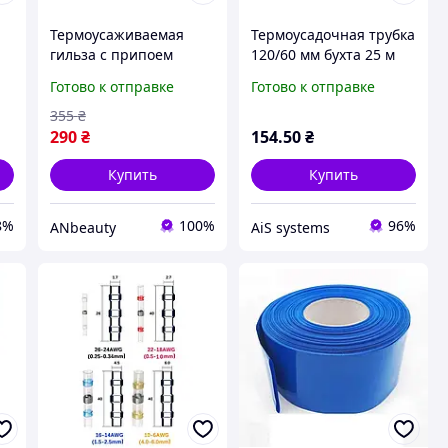
Термоусаживаемая
Термоусадочная трубка
гильза с припоем
120/60 мм бухта 25 м
термоусадка 0.25-6.0
желтая
Готово к отправке
Готово к отправке
т
мм PWR набор 120 шт
термоусаживаемая
(DR050756)
трубка ТУТ,
355
₴
термоусадка CYG
290
₴
154
.50
₴
Купить
Купить
8%
100%
96%
ANbeauty
AiS systems