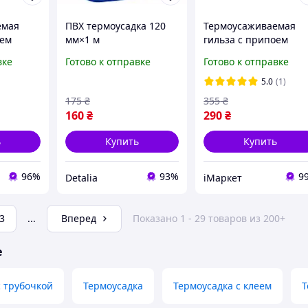
емая
ПВХ термоусадка 120
Термоусаживаемая
оем
мм×1 м
гильза с припоем
25-6.0
термоусадка 0.25-6.0
вке
Готово к отправке
Готово к отправке
120 шт
мм PWR набор 120 ш
(DR050756)
5.0
(1)
175
₴
355
₴
160
₴
290
₴
ь
Купить
Купить
96%
93%
9
Detalia
iМаркет
3
...
Вперед
Показано 1 - 29 товаров из 200+
е
 трубочкой
Термоусадка
Термоусадка с клеем
Т