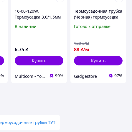
16-00-120W.
Термоусадочная трубка
Термоусадка 3,0/1,5мм
(Черная) термоусадка
W-1-H (2х), матовая,
пленка изоляционная
В наличии
Готово к отправке
т
подавляющая горение,
120 мм
белая, 1м
120
₴/м
6
.75
₴
88
₴/м
Купить
Купить
9%
99%
97%
Multicom - товары ОПТОМ и в розницу.
Gadgestore
ермоусадочные трубки ТУТ