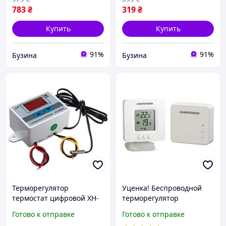
783
₴
319
₴
Купить
Купить
91%
91%
Бузина
Бузина
Терморегулятор
Уценка! Беспроводной
термостат цифровой XH-
терморегулятор
W3001 -50~110С 220В
Computherm T32RF
Готово к отправке
Готово к отправке
1500Вт buzyna
(состояние новое, с