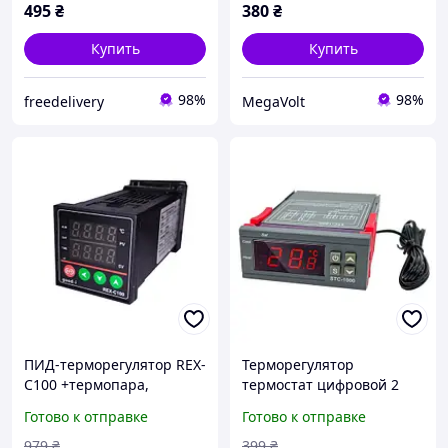
495
₴
380
₴
Купить
Купить
98%
98%
freedelivery
MegaVolt
ПИД-терморегулятор REX-
Терморегулятор
C100 +термопара,
термостат цифровой 2
релейный выход buzyna
реле -50~99С 220В 10А
Готово к отправке
Готово к отправке
STC-1000 buzyna
979
₴
399
₴