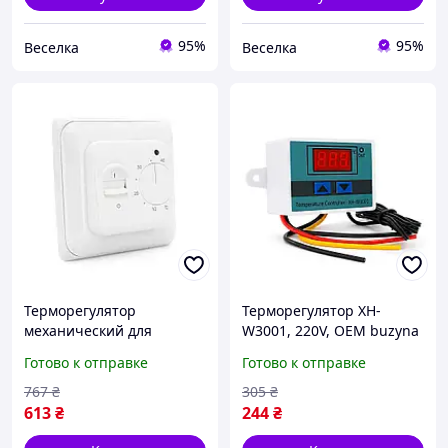
95%
95%
Веселка
Веселка
Терморегулятор
Терморегулятор XH-
механический для
W3001, 220V, OEM buzyna
теплого пола модель
Готово к отправке
Готово к отправке
RTC70 напряжение 220в
управление
767
₴
305
₴
температурой buzyna
613
₴
244
₴