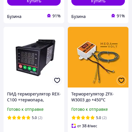
Купить
Купить
91%
91%
Бузина
Бузина
ПИД-терморегулятор REX-
Терморегулятор ZFX-
C100 +термопара,
W3003 до +450°C
релейный выход
Готово к отправке
Готово к отправке
5.0
(2)
5.0
(2)
38
от
₴
/мес