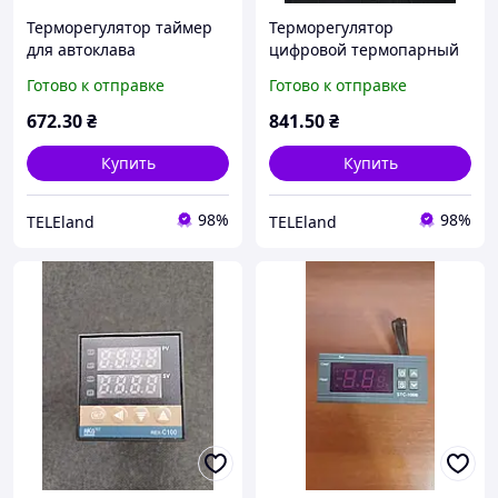
Терморегулятор таймер
Терморегулятор
для автоклава
цифровой термопарный
(стерилизатора) ЦТРТ-А
ЦТР-2т до 999С
Готово к отправке
Готово к отправке
15А в розетку
672
.30
₴
841
.50
₴
Купить
Купить
98%
98%
TELEland
TELEland