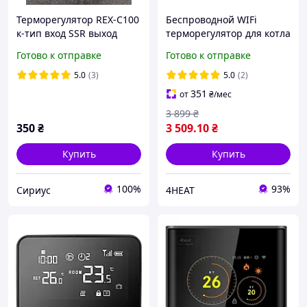
Терморегулятор REX-C100
Беспроводной WIFi
к-тип вход SSR выход
терморегулятор для котла
(220в) REX-C100FK02-V*AN
4HEAT WT-02
Готово к отправке
Готово к отправке
5.0
(3)
5.0
(2)
351
от
₴
/мес
3 899
₴
350
₴
3 509
.10
₴
Купить
Купить
100%
93%
Сириус
4HEAT