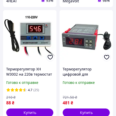
93%
98%
4HEAT
MegaVolt
Терморегулятор XH
Терморегулятор
W3002 на 220в термостат
цифровой для
термореле
аквариумов и теплиц с
Готово к отправке
Готово к отправке
диапазоном -50 до 99
градусов управления
4.7
(25)
температурой FLAME
210
₴
721
.50
₴
88
₴
481
₴
Купить
Купить