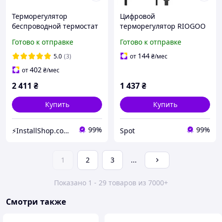
Терморегулятор
Цифровой
беспроводной термостат
терморегулятор RIOGOO
Computherm Q3 RF
с диапазоном 20-42 для
Готово к отправке
Готово к отправке
растений и рептилий
черный 1000W 240V 6
144
5.0
(3)
от
₴
/мес
футов
402
от
₴
/мес
2 411
₴
1 437
₴
Купить
Купить
99%
99%
⚡InstallShop.com.ua⚡
Spot
1
2
3
...
Показано 1 - 29 товаров из 7000+
Смотри также