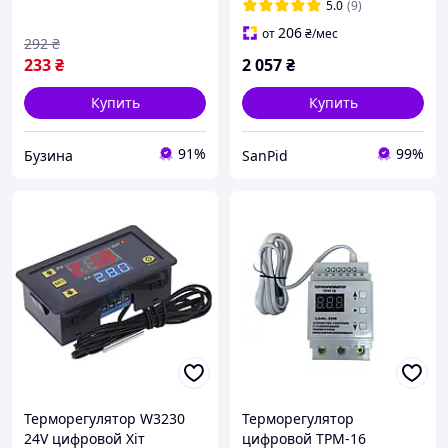
витрины)
5.0
(9)
206
от
₴
/мес
292
₴
233
₴
2 057
₴
Купить
Купить
91%
99%
Бузина
SanPid
Терморегулятор W3230
Терморегулятор
24V цифровой Хіт
цифровой ТРМ-16