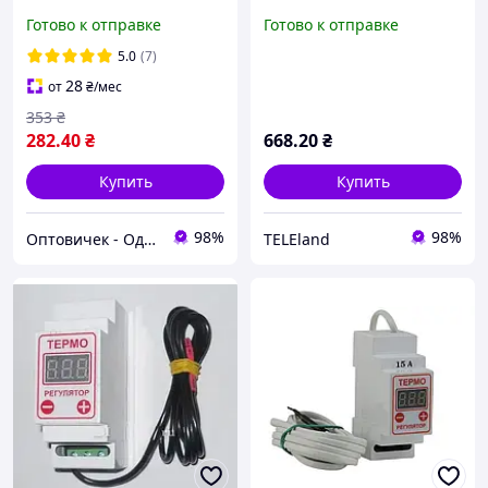
продажу!
(двухпороговый на din-
Готово к отправке
Готово к отправке
рейку) 4 режима, 16А
5.0
(7)
28
от
₴
/мес
353
₴
282
.40
₴
668
.20
₴
Купить
Купить
98%
98%
Оптовичек - Одесса
TELEland