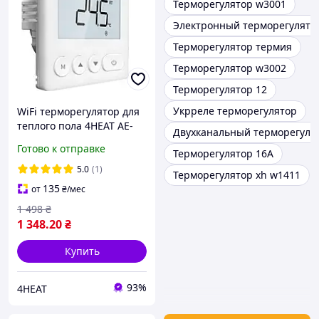
Терморегулятор w3001
Электронный терморегулято
Терморегулятор термия
Терморегулятор w3002
Терморегулятор 12
Укрреле терморегулятор
WiFi терморегулятор для
теплого пола 4HEAT AE-
Двухканальный терморегуля
X.WF
Готово к отправке
Терморегулятор 16А
5.0
(1)
Терморегулятор xh w1411
135
от
₴
/мес
1 498
₴
1 348
.20
₴
Купить
93%
4HEAT