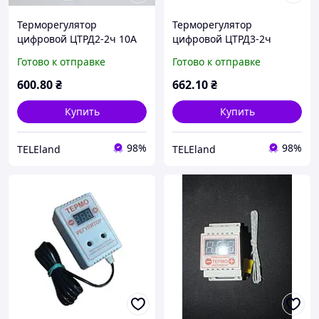
Терморегулятор
Терморегулятор
цифровой ЦТРД2-2ч 10A
цифровой ЦТРД3-2ч
двухпороговый,
цифровой двухпороговый
Готово к отправке
Готово к отправке
четырехрежимный DIN
четырережимный 15А на
рейка, 2000 Вт.
din-рейку
600
.80
₴
662
.10
₴
Купить
Купить
98%
98%
TELEland
TELEland