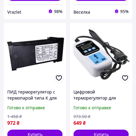
98%
95%
Vrazlet
Веселка
ПИД терморегулятор с
Цифровой
термопарой типа К для
терморегулятор для
контроля температуры 0-
обогрева и охлаждения с
Готово к отправке
Готово к отправке
1300°C в промышленных
диапазоном -50 до 110°C
и сельскохозяйственных
автоматический контроль
1 458
₴
973
.50
₴
процессах FLAME
температуры FLAME
972
₴
649
₴
Купить
Купить