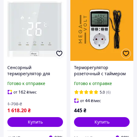
Сенсорный
Терморегулятор
терморегулятор для
розеточный с таймером
теплого пола 4HEAT AE667
16 А
Готово к отправке
Готово к отправке
162
от
₴
/мес
5.0
(6)
44
от
₴
/мес
1 798
₴
1 618
.20
₴
445
₴
Купить
Купить