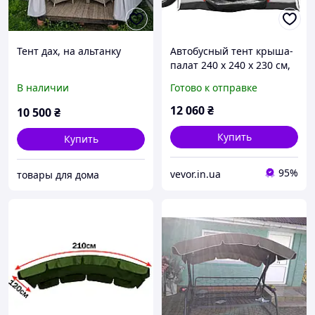
Тент дах, на альтанку
Автобусный тент крыша-
палат 240 x 240 x 230 см,
автомобильный тент в
В наличии
Готово к отправке
т.ч. двухслойный тент
PU2000 мм крыша
12 060
₴
10 500
₴
автомобильный Vevor
Купить
Купить
95%
vevor.in.ua
товары для дома