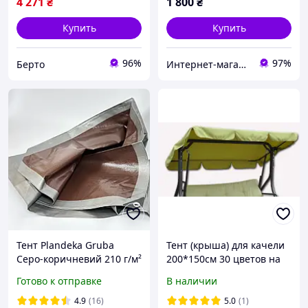
4 271
₴
1 800
₴
Купить
Купить
96%
97%
Берто
Интернет-магазин торгового оборудования "Витрина Плюс" Хмельницкий
Тент Plandeka Gruba
Тент (крыша) для качели
Серо-коричневий 210 г/м²
200*150см 30 цветов на
2х3 м Плотный тент для
выбор
Готово к отправке
В наличии
накрытия крыши
Тарпаулиновый тент
4.9
(16)
5.0
(1)