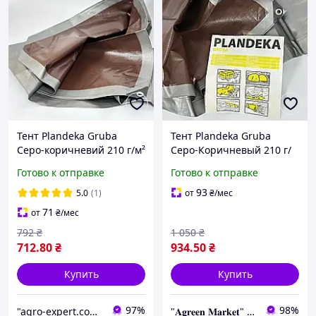
Тент Plandeka Gruba
Тент Plandeka Gruba
Серо-коричневий 210 г/м²
Серо-Коричневый 210 г/
3х6 м Плотный тент для
м² 3х7 м Тент для крыши
Готово к отправке
Готово к отправке
накрытия крыши
Плотный тарпаулиновый
Тарпаулиновый тент
тент
93
5.0
(1)
от
₴
/мес
71
от
₴
/мес
792
₴
1 050
₴
712
.80
₴
934
.50
₴
Купить
Купить
97%
98%
"agro-expert.com.ua": Ваш качественный урожай!
"𝐀𝐠𝐫𝐞𝐞𝐧 𝐌𝐚𝐫𝐤𝐞𝐭" – Выращивайте мечту, а мы позаботимся обо всем остальном!