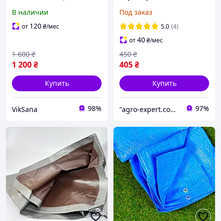
выбор
3х3 м Плотный тент для
В наличии
Под заказ
накрытия крыши
Тарпаулиновый тент
120
от
₴
/мес
5.0
(4)
40
от
₴
/мес
1 600
₴
450
₴
1 200
₴
405
₴
Купить
Купить
98%
97%
VikSana
"agro-expert.com.ua": Ваш качественный урожай!