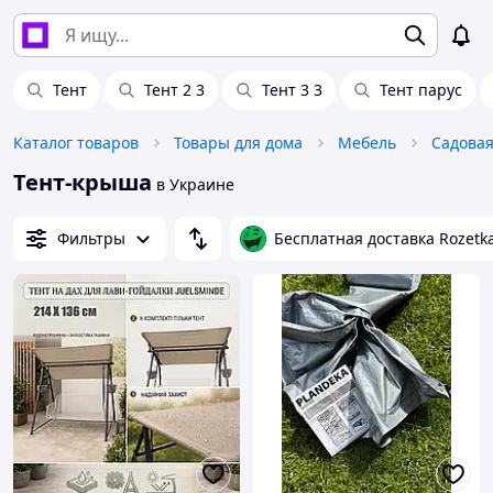
Тент
Тент 2 3
Тент 3 3
Тент парус
Каталог товаров
Товары для дома
Мебель
Садовая
Тент-крыша
в Украине
Фильтры
Бесплатная доставка Rozetk