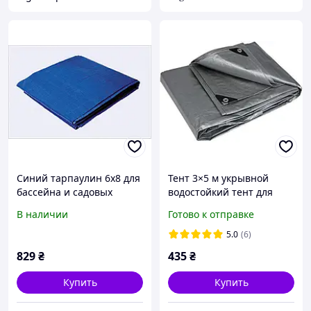
Синий тарпаулин 6х8 для
Тент 3×5 м укрывной
бассейна и садовых
водостойкий тент для
работ, K72327A06E
беседки, пикника, крыши
В наличии
Готово к отправке
120г/м2
5.0
(6)
829
₴
435
₴
Купить
Купить