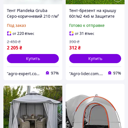
Тент Plandeka Gruba
Тент-брезент на крышу
Серо-коричневий 210 г/м²
60г/м2 4х6 м Защитите
7х7 м Плотный тент для
свой дом от протечки!
Под заказ
Готово к отправке
накрытия крыши
Тарпаулиновый тент
220
31
от
₴
/мес
от
₴
/мес
2 450
₴
390
₴
2 205
₴
312
₴
Купить
Купить
97%
97%
"agro-expert.com.ua": Ваш качественный урожай!
"Agro-lider.com.ua": Ваш проводник в мире садоводства и огородничества!