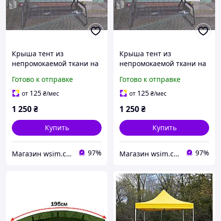
Крыша тент из
Крыша тент из
непромокаемой ткани на
непромокаемой ткани на
садовые качели 210х150
садовые качели 235х122
Готово к отправке
Готово к отправке
125
125
от
₴
/мес
от
₴
/мес
1 250
₴
1 250
₴
Купить
Купить
97%
97%
Магазин wsim.com.ua
Магазин wsim.com.ua