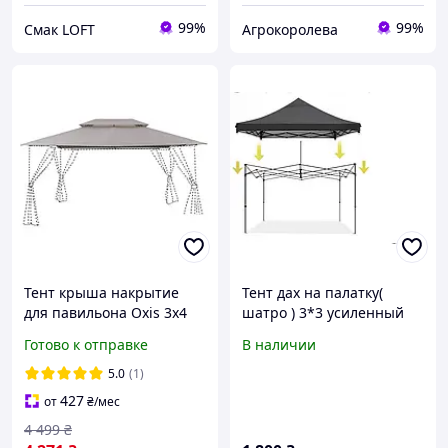
99%
99%
Смак LOFT
Агрокоролева
Тент крыша накрытие
Тент дах на палатку(
для павильона Oxis 3х4
шатро ) 3*3 усиленный
метра бежевый
Готово к отправке
В наличии
5.0
(1)
427
от
₴
/мес
4 499
₴