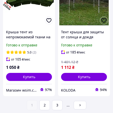
Крыша тент из
Тент крыша для защиты
непромокаемой ткани на
от солнца и дождя
садовые качели 195х115
размером 3х2 метра,
Готово к отправке
Готово к отправке
подходит для палаток и
навесов
185
5.0
(2)
от
₴
/мес
105
от
₴
/мес
1 401
.12
₴
1 050
₴
1 112
₴
Купить
Купить
97%
94%
Магазин wsim.com.ua
KOLODA
1
2
3
...