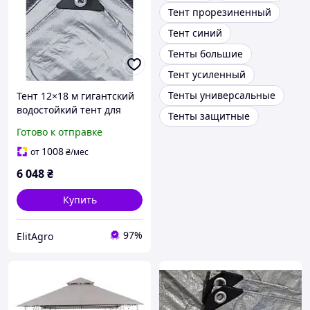
Тент прорезиненный
Тент синий
Тенты большие
Тент усиленный
Тенты универсальные
Тент 12×18 м гигантский
водостойкий тент для
Тенты защитные
складов, ангаров, крыши
Готово к отправке
120г/м2
1008
от
₴
/мес
6 048
₴
Купить
97%
ElitAgro