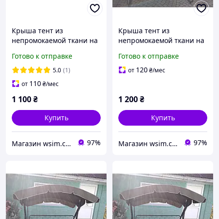
Крыша тент из
Крыша тент из
непромокаемой ткани на
непромокаемой ткани на
садовые качели 210х120
садовые качели 200х150
Готово к отправке
Готово к отправке
120
5.0
(1)
от
₴
/мес
110
от
₴
/мес
1 100
₴
1 200
₴
Купить
Купить
97%
97%
Магазин wsim.com.ua
Магазин wsim.com.ua