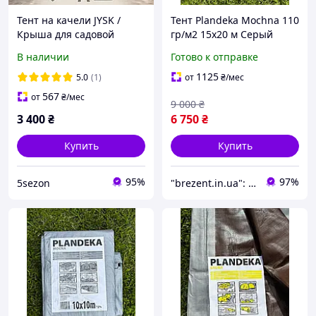
Тент на качели JYSK /
Тент Plandeka Mochnа 110
Крыша для садовой
гр/м2 15х20 м Серый
качели /
Плотный тент-брезент
В наличии
Готово к отправке
Водонепроницаемая
для накрытия крыши
1125
5.0
(1)
от
₴
/мес
567
от
₴
/мес
9 000
₴
3 400
₴
6 750
₴
Купить
Купить
95%
97%
5sezon
"brezent.in.ua": Интернет-магазин тентов и укрывных материалов для защиты от дождя, снега и солнца