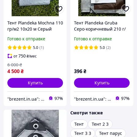
Тент Plandeka Mochnа 110
Тент Plandeka Gruba
гр/м2 10х20 м Серый
Серо-коричневый 210 г/
Укрывной тент для
м² 3х3 м Тарпаулиновый
Готово к отправке
Готово к отправке
крыши Прочный
тент Плотный тент для
тарпаулиновый тент
покрытия крыши
5.0
(1)
5.0
(2)
750
от
₴
/мес
6 000
₴
4 500
₴
396
₴
Купить
Купить
97%
97%
"brezent.in.ua": Интернет-магазин тентов и укрывных материалов для защиты от дождя, снега и солнца
"brezent.in.ua": Интернет-магазин тентов и укрывных материалов для защиты от дождя, снега и солнца
Смотри также
Тент
Тент 2 3
Тент 3 3
Тент парус