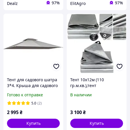
97%
97%
Dealz
ElitAgro
Тент для садового шатра
Тент 10х12м (110
3*4. Крыша для садового
гр.м.кв.),тент
шатра. Крыша для
полипропиленовый,тент
Готово к отправке
В наличии
бежевого шатра. Крыша
на крышу
тент для павильона 3х4
5.0
(2)
2 995
₴
3 100
₴
Купить
Купить