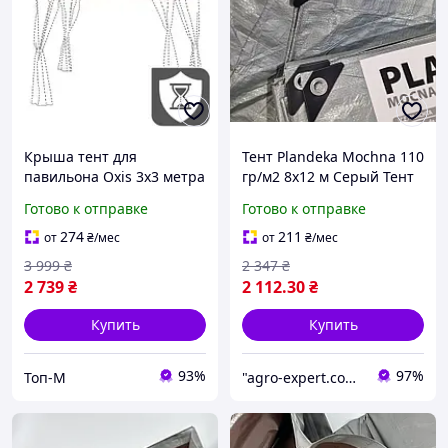
Крыша тент для
Тент Plandeka Mochnа 110
павильона Oxis 3х3 метра
гр/м2 8х12 м Серый Тент
бежевый
для накрытия крыши
Готово к отправке
Готово к отправке
Тент для накрытия зерна
274
211
от
₴
/мес
от
₴
/мес
3 999
₴
2 347
₴
2 739
₴
2 112
.30
₴
Купить
Купить
93%
97%
Топ-М
"agro-expert.com.ua": Ваш качественный урожай!