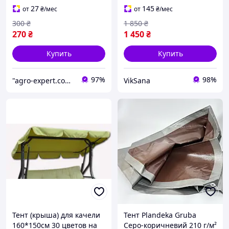
27
145
от
₴
/мес
от
₴
/мес
300
₴
1 850
₴
270
₴
1 450
₴
Купить
Купить
97%
98%
"agro-expert.com.ua": Ваш качественный урожай!
VikSana
Тент (крыша) для качели
Тент Plandeka Gruba
160*150см 30 цветов на
Серо-коричневий 210 г/м²