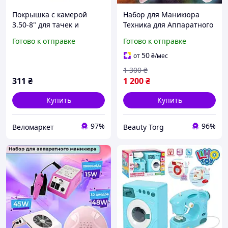
Покрышка с камерой
Набор для Маникюра
3.50-8" для тачек и
Техника для Аппаратного
садовой техники
Маникюра Фрезер Lina
Готово к отправке
Готово к отправке
Mercedes 20.000 Вытяжка
45 Вт и Лампа 48 Вт
50
от
₴
/мес
1 300
₴
311
₴
1 200
₴
Купить
Купить
97%
96%
Веломаркет
Beauty Torg