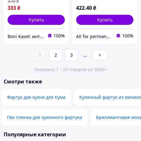
и мануальной техники
370
₴
шугаринг
333
₴
422
.40
₴
Купить
Купить
100%
100%
Boni Kasel: интернет-магазин профессиональной косметики для депиляции та боди-арту
All for permanent make-up
1
2
3
...
Показано 1 - 29 товаров из 9000+
Смотри также
Фартук для кухни для Кума
Кухонный фартук из винил
Пвх пленка для кухонного фартука
Бриллиантовая моз
Популярные категории