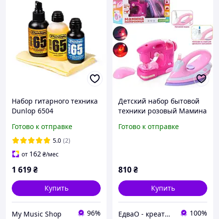
Набор гитарного техника
Детский набор бытовой
Dunlop 6504
техники розовый Мамина
помощница, утюг,
Готово к отправке
Готово к отправке
детская швейная
машинка, игрушки для
5.0
(2)
девочек
162
от
₴
/мес
1 619
₴
810
₴
Купить
Купить
96%
100%
My Music Shop
ЕдваО - креативные игрушки