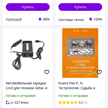
Купить
Купить
98%
100%
TOP.SHOP
Системы тепла
Автомобильная зарядка
Книга Рао К. Н.
Lind для техники Getac и
"Астрология, Судьба и
другие
Колесо Времени: техники
Готово к отправке
Готово к отправке
и предсказания"
327
от
₴
/мес
5.0
(1)