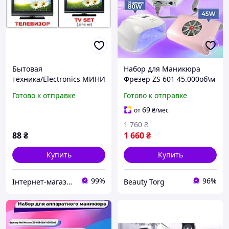
Бытовая
Набор для Маникюра
техника/Electronics МИНИ
Фрезер ZS 601 45.000об\м
40. Карточки Домана
Вытяжка маникюрная 45
Готово к отправке
Готово к отправке
Вт, Лампа для сушки геля
лака SUN X 80 Вт
69
от
₴
/мес
1 760
₴
88
₴
1 660
₴
Купить
Купить
99%
96%
Інтернет-магазин "Книгар"
Beauty Torg