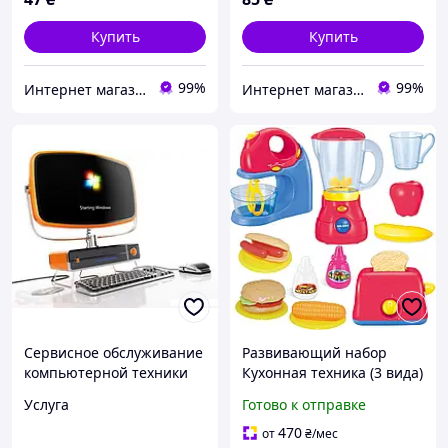
Купить
Купить
99%
99%
Интернет магазин «Art-market.pro»
Интернет магазин «Art-market.pro»
Сервисное обслуживание
Развивающий набор
компьютерной техники
Кухонная техника (3 вида)
от JOYIN (105-018)
Услуга
Готово к отправке
470
от
₴
/мес