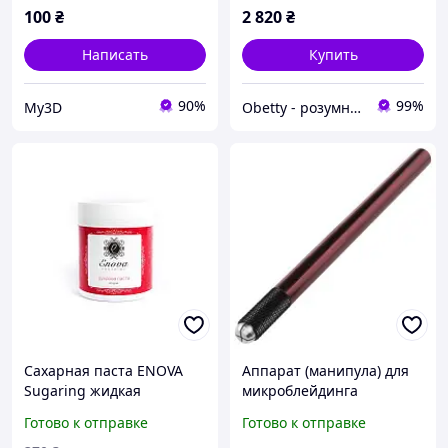
100
₴
2 820
₴
Написать
Купить
90%
99%
My3D
Obetty - розумна дитина
Сахарная паста ENOVA
Аппарат (манипула) для
Sugaring жидкая
микроблейдинга
(ягодная) 700 г для
(мануальной техники)
Готово к отправке
Готово к отправке
бандажной, шпательной