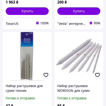
1 963
₴
200
₴
Купить
Купить
100%
99%
TovarUS
"Veda" интернет-магазин
Набор растушевок для
Набор растушевок
сухих техник
WORISON для сухих
односторонних 6 штук
техник, двусторонних,
Готово к отправке
Готово к отправке
бумажных, 6 штук
47
₴
85
₴