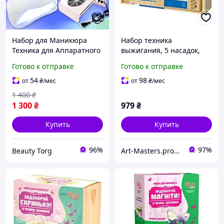
Набор для Маникюра
Набор техника
Техника для Аппаратного
выжигания, 5 насадок,
Маникюра Фрезер Lina
ROSA START
Готово к отправке
Готово к отправке
Mercedes 20.000 Вытяжка
45 Вт и лампа 80 Вт
54
98
от
₴
/мес
от
₴
/мес
1 400
₴
1 300
₴
979
₴
Купить
Купить
96%
97%
Beauty Torg
Art-Masters.prom.ua