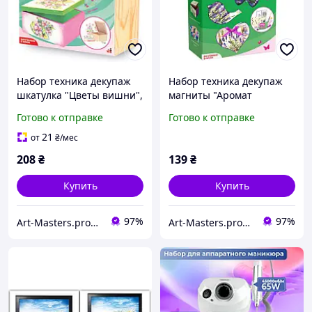
Набор техника декупаж
Набор техника декупаж
шкатулка "Цветы вишни",
магниты "Аромат
ROSA START
лаванды", ROSA START
Готово к отправке
Готово к отправке
21
от
₴
/мес
208
₴
139
₴
Купить
Купить
97%
97%
Art-Masters.prom.ua
Art-Masters.prom.ua