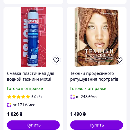
Смазка пластичная для
Техніки професійного
водной техники Motul
ретушування портретів
NAUTIC GREASE (400GR)
для фотографів за
Готово к отправке
Готово к отправке
допомогою photoshop
248
5.0
(5)
от
₴
/мес
171
от
₴
/мес
1 026
₴
1 490
₴
Купить
Купить