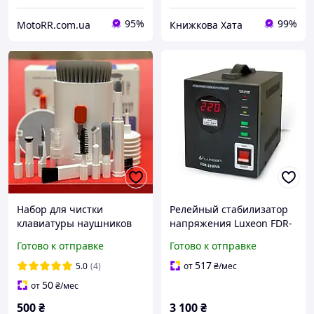
95%
99%
MotoRR.com.ua
Книжкова Хата
Набор для чистки
Релейный стабилизатор
клавиатуры наушников
напряжения Luxeon FDR-
ноутбука телефона
2000 для малой бытовой
Готово к отправке
Готово к отправке
планшета, набор для
техники
чистки гаджетов техники
517
5.0
(4)
от
₴
/мес
пк
50
от
₴
/мес
500
₴
3 100
₴