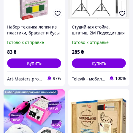
Набор техника лепки из
Студийная стойка,
пластики, браслет и бусы
штатив, 2M Подходит для
"Летняя прогулка", ROSA
Селфи колец, LED ламп и
Готово к отправке
Готово к отправке
START
фото видео техники (68-
200см)
83
₴
285
₴
Купить
Купить
97%
100%
Art-Masters.prom.ua
Televik - мобильные аксессуары и гаджеты