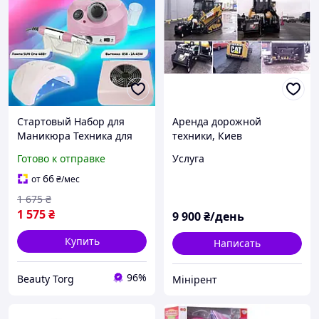
Стартовый Набор для
Аренда дорожной
Маникюра Техника для
техники, Киев
Аппаратного Маникюра
Готово к отправке
Услуга
Фрезер 601 45.000
Вытяжка 45 Вт и Лампа
66
от
₴
/мес
48 Вт
1 675
₴
1 575
₴
9 900
₴/день
Купить
Написать
96%
Beauty Torg
Мінірент