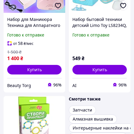
Набор для Маникюра
Набор бытовой техники
Техника для Аппаратного
детский Limo Toy LS8234Q,
Маникюра Фрезер Lina
звуковые и светловые
Готово к отправке
Готово к отправке
Mercedes 20.000 Вытяжка
эффекты
45 Вт и Лампа 48 Вт
58
от
₴
/мес
1 500
₴
1 400
₴
549
₴
Купить
Купить
96%
96%
Beauty Torg
AI
Смотри также
Запчасти
Алмазная вышивка
Интерьерные наклейки на с